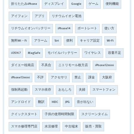
折りたたみiPhone
ディスプレイ
Google
ゲーム
便利機能
アイフォン
アプリ
リチウムイオン電池
リチウムイオンバッテリー
iPhone14
ポートレート
使い方
無料Wi－Fi
アラーム
Siri
便利
キャリア設定
Wi-Fi
iOS14.7
MagSafe
モバイルバッテリー
ワイヤレス
容量不足
ダイエー桂南店
不具合
ニトリモール枚方店
iPhone12mini
iPhone13mini
不評
アクセサリ
禁止
課金
大阪府
強制再起動
スマホ依存
おもしろ
夫婦
スマートフォン
アンドロイド
翻訳
HEIC
JPG
音が出ない
クイックスタート
子供の使用時間制限
スクリーンタイム
スマホ修理専門店
水没修理
中古端末
販売・買取