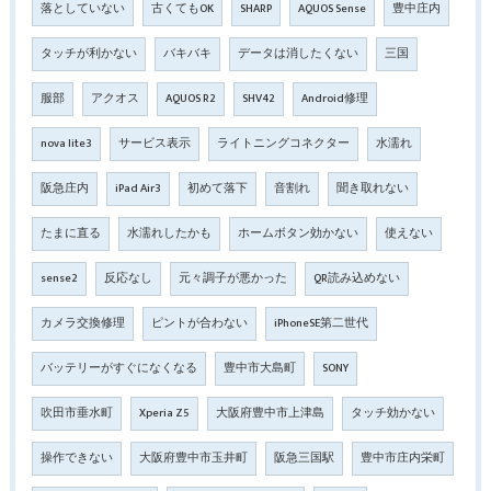
落としていない
古くてもOK
SHARP
AQUOS Sense
豊中庄内
タッチが利かない
バキバキ
データは消したくない
三国
服部
アクオス
AQUOS R2
SHV42
Android修理
nova lite3
サービス表示
ライトニングコネクター
水濡れ
阪急庄内
iPad Air3
初めて落下
音割れ
聞き取れない
たまに直る
水濡れしたかも
ホームボタン効かない
使えない
sense2
反応なし
元々調子が悪かった
QR読み込めない
カメラ交換修理
ピントが合わない
iPhoneSE第二世代
バッテリーがすぐになくなる
豊中市大島町
SONY
吹田市垂水町
Xperia Z5
大阪府豊中市上津島
タッチ効かない
操作できない
大阪府豊中市玉井町
阪急三国駅
豊中市庄内栄町