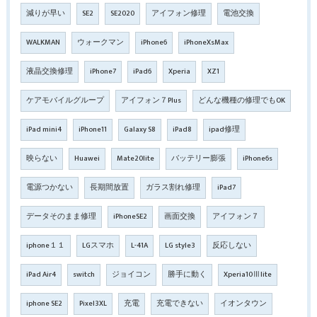
減りが早い
SE2
SE2020
アイフォン修理
電池交換
WALKMAN
ウォークマン
iPhone6
iPhoneXsMax
液晶交換修理
iPhone7
iPad6
Xperia
XZ1
ケアモバイルグループ
アイフォン７Plus
どんな機種の修理でもOK
iPad mini4
iPhone11
Galaxy S8
iPad8
ipad修理
映らない
Huawei
Mate20lite
バッテリー膨張
iPhone6s
電源つかない
長期間放置
ガラス割れ修理
iPad7
データそのまま修理
iPhoneSE2
画面交換
アイフォン７
iphone１１
LGスマホ
L-41A
LG style3
反応しない
iPad Air4
switch
ジョイコン
勝手に動く
Xperia10Ⅲlite
iphone SE2
Pixel3XL
充電
充電できない
イオンタウン