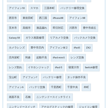
アイフォン10
スマホ
三国本町
バッテリー修理交換
西宮市
東前田町
西三国
iPhoneXR
アイフォンXR
茨木市
高槻市
液晶漏れ
即日対応
川西市
豊中市緑丘
Galaxy S9
ガラス画面修理
リアカメラ交換
バックカメラ交換
カメラレンズ
豊中市庄内
アイフォンSE２
iPad5
ZX2
庄内栄町
利倉
起動不良
iPad mini5
レンズ交換
レンズ割れ
イヤホンジャック
iPad６
寝屋川市
Switch修理
宝山町
アイフォン7
バッテリー修理
タッチ操作不良
アイフォン6
バッテリ交換
千里西町
千里中央
本町
画面不良
石橋
ニンテンドースイッチライト
ニンテンドースイッチ
アナログスティックの修理
ジョイコン修理