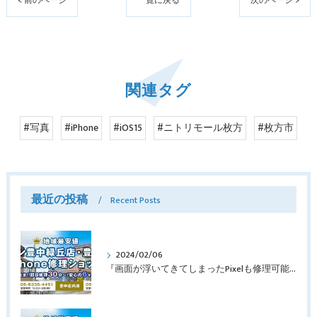
< 前のページ
一覧に戻る
次のページ >
関連タグ
#写真
#iPhone
#iOS15
#ニトリモール枚方
#枚方市
最近の投稿
Recent Posts
2024/02/06
『画面が浮いてきてしまったPixelも修理可能？』淀川区西三国よりバッテリー交換でご来店♪【Google Pixel5】