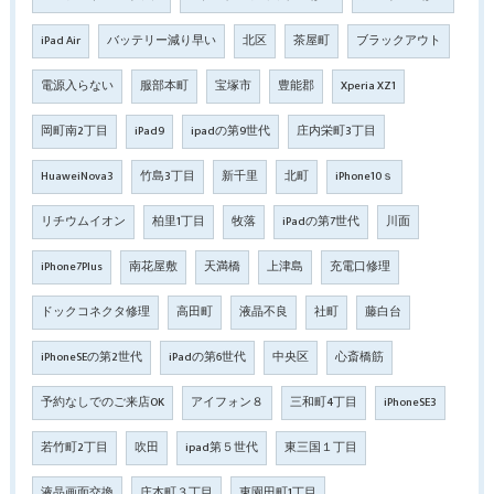
iPad Air
バッテリー減り早い
北区
茶屋町
ブラックアウト
電源入らない
服部本町
宝塚市
豊能郡
Xperia XZ1
岡町南2丁目
iPad9
ipadの第9世代
庄内栄町3丁目
HuaweiNova3
竹島3丁目
新千里
北町
iPhone10ｓ
リチウムイオン
柏里1丁目
牧落
iPadの第7世代
川面
iPhone7Plus
南花屋敷
天満橋
上津島
充電口修理
ドックコネクタ修理
高田町
液晶不良
社町
藤白台
iPhoneSEの第2世代
iPadの第6世代
中央区
心斎橋筋
予約なしでのご来店OK
アイフォン８
三和町4丁目
iPhoneSE3
若竹町2丁目
吹田
ipad第５世代
東三国１丁目
液晶画面交換
庄本町３丁目
東園田町1丁目