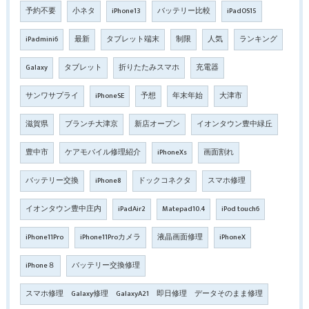
予約不要
小ネタ
iPhone13
バッテリー比較
iPadOS15
iPadmini6
最新
タブレット端末
制限
人気
ランキング
Galaxy
タブレット
折りたたみスマホ
充電器
サンワサプライ
iPhoneSE
予想
年末年始
大津市
滋賀県
ブランチ大津京
新店オープン
イオンタウン豊中緑丘
豊中市
ケアモバイル修理紹介
iPhoneXs
画面割れ
バッテリー交換
iPhone8
ドックコネクタ
スマホ修理
イオンタウン豊中庄内
iPadAir2
Matepad10.4
iPod touch6
iPhone11Pro
iPhone11Proカメラ
液晶画面修理
iPhoneX
iPhone８
バッテリー交換修理
スマホ修理 Galaxy修理 GalaxyA21 即日修理 データそのまま修理