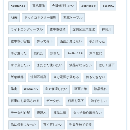
XperiaXZ3
電池膨張
今日修理したい
ZenFone 6
ZS630KL
ASUS
ドックコネクター修理
充電ケーブル
ライトニングケーブル
豊中市穂積
淀川区三津屋北
神崎川
豊中市小曽根
酔って落下
画面が見えない
手が滑った
手が滑った
割れた
割れた
iPadPro12.9
第３世代
すぐ直したい
まだまだ使いたい
液晶が映らない
激しく落下
阪急服部
淀川区新高
直ぐ電源が落ちる
何もできない
暴走
iPadmini5
直ぐ修理したい
画面に線
液晶乱れ
何重にも表示される
データが…
何度も落下
恥ずかしい
データが心配
摂津木
液晶に線
タッチ操作出来ない
急に必要になった
直ぐ直したい
明日学校で必要