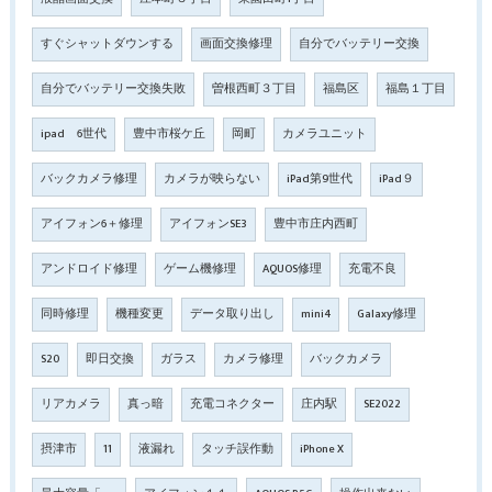
すぐシャットダウンする
画面交換修理
自分でバッテリー交換
自分でバッテリー交換失敗
曽根西町３丁目
福島区
福島１丁目
ipad 6世代
豊中市桜ケ丘
岡町
カメラユニット
バックカメラ修理
カメラが映らない
iPad第9世代
iPad９
アイフォン6＋修理
アイフォンSE3
豊中市庄内西町
アンドロイド修理
ゲーム機修理
AQUOS修理
充電不良
同時修理
機種変更
データ取り出し
mini4
Galaxy修理
S20
即日交換
ガラス
カメラ修理
バックカメラ
リアカメラ
真っ暗
充電コネクター
庄内駅
SE2022
摂津市
11
液漏れ
タッチ誤作動
iPhone X