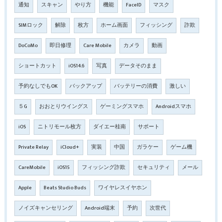
通知
スキャン
やり方
機能
FaceID
マスク
SIMロック
解除
枚方
ホーム画面
フィッシング
詐欺
DoCoMo
即日修理
Care Mobile
カメラ
動画
ショートカット
iOS14.6
写真
データそのまま
予約なしでもOK
バックアップ
バッテリーの消費
激しい
５G
おおとりウイングス
ゲーミングスマホ
Androidスマホ
iOS
ニトリモール枚方
ダイエー桂南
サポート
Private Relay
iCloud+
実装
中国
ガラケー
ゲーム機
CareMobile
iOS15
フィッシング詐欺
セキュリティ
メール
Apple
Beats Studio Buds
ワイヤレスイヤホン
ノイズキャンセリング
Android端末
予約
次世代