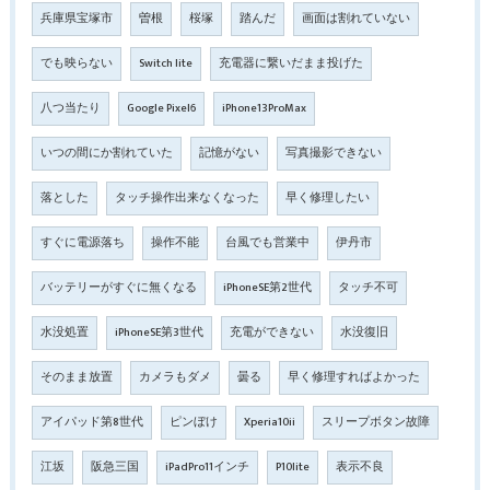
兵庫県宝塚市
曽根
桜塚
踏んだ
画面は割れていない
でも映らない
Switch lite
充電器に繋いだまま投げた
八つ当たり
Google Pixel6
iPhone13ProMax
いつの間にか割れていた
記憶がない
写真撮影できない
落とした
タッチ操作出来なくなった
早く修理したい
すぐに電源落ち
操作不能
台風でも営業中
伊丹市
バッテリーがすぐに無くなる
iPhoneSE第2世代
タッチ不可
水没処置
iPhoneSE第3世代
充電ができない
水没復旧
そのまま放置
カメラもダメ
曇る
早く修理すればよかった
アイパッド第8世代
ピンぼけ
Xperia10ii
スリープボタン故障
江坂
阪急三国
iPadPro11インチ
P10lite
表示不良