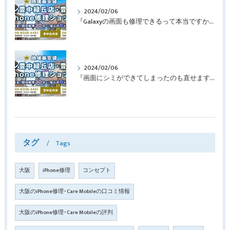
2024/02/06
『Galaxyの画面も修理できるって本当ですか？』豊中市服部本町より画面修理でご来店♪【Galaxy Note10+】
2024/02/06
『画面にシミができてしまったのも直せますか？』豊中市南桜塚より画面修理でご来店♪【iPhone11Pro】
タグ
Tags
大阪
iPhone修理
コンセプト
大阪のiPhone修理･Care Mobileの口コミ情報
大阪のiPhone修理･Care Mobileの評判