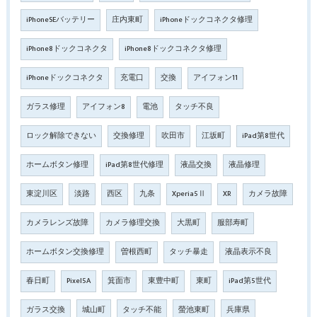
iPhoneSEバッテリー
庄内東町
iPhoneドックコネクタ修理
iPhone8ドックコネクタ
iPhone8ドックコネクタ修理
iPhoneドックコネクタ
充電口
交換
アイフォン11
ガラス修理
アイフォン8
電池
タッチ不良
ロック解除できない
交換修理
吹田市
江坂町
iPad第8世代
ホームボタン修理
iPad第8世代修理
液晶交換
液晶修理
東淀川区
淡路
西区
九条
Xperia5Ⅱ
XR
カメラ故障
カメラレンズ故障
カメラ修理交換
大黒町
服部寿町
ホームボタン交換修理
曽根西町
タッチ暴走
液晶表示不良
春日町
Pixel5A
箕面市
東豊中町
東町
iPad第5世代
ガラス交換
城山町
タッチ不能
螢池東町
兵庫県