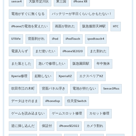
sense4
大阪市淀川区
東三国
iPhone XR
電池がすぐに無くなる
バッテリーが半日くらいしかもたない！
iPhoneの電池を変えたい
画面が割れた
阪急服部天神駅
HTC
U11life
背面剥がれ
iPod
iPodTouch
ipodtouch4
電源入らず
まだ使いたい
iPhoneSE2020
また割れた
また落とした
急いで修理したい
阪急園田駅
年中無休
Xperia修理
起動しない
XperiaXZ
エクスペリアXZ
吹田市江の木町
背面パネル浮き
電池が持たない
Sense3Plus
データはそのまま
iPhone6sp
任天堂Switch
ゲームを読み込まない
ゲームスロット修理
カセット修理
逆に挿し込んだ
保証付
iPhoneSE2022
カメラ割れ