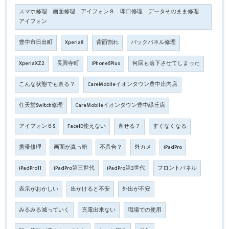
スマホ修理 画面修理 アイフォン８ 即日修理 データそのまま修理
アイフォン
豊中市日出町
Xperia8
背面割れ
バックパネル修理
XperiaXZ2
長興寺町
iPhone6Plus
何回も落下させてしまった
こんな状態でも直る？
CareMobileイオンタウン豊中庄内店
任天堂Switch修理
CareMobileイオンタウン豊中緑丘店
アイフォン６S
FaceID使えない
直せる？
すぐなくなる
携帯修理
画面が真っ暗
不具合？
外カメ
iPadPro
iPadPro11
iPadPro第三世代
iPadPro第3世代
フロントパネル
表示がおかしい
出かけると不安
外出が不安
みるみる減っていく
充電出来ない
職場での使用