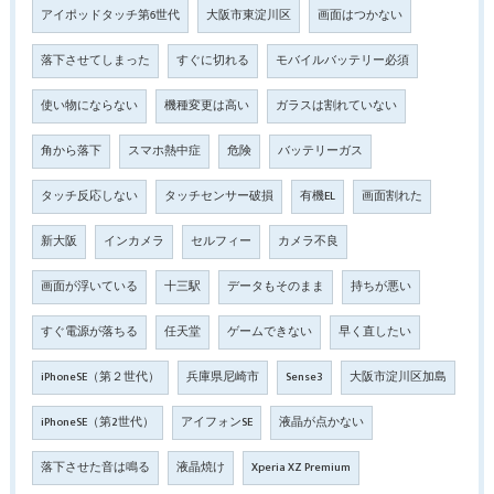
アイポッドタッチ第6世代
大阪市東淀川区
画面はつかない
落下させてしまった
すぐに切れる
モバイルバッテリー必須
使い物にならない
機種変更は高い
ガラスは割れていない
角から落下
スマホ熱中症
危険
バッテリーガス
タッチ反応しない
タッチセンサー破損
有機EL
画面割れた
新大阪
インカメラ
セルフィー
カメラ不良
画面が浮いている
十三駅
データもそのまま
持ちが悪い
すぐ電源が落ちる
任天堂
ゲームできない
早く直したい
iPhoneSE（第２世代）
兵庫県尼崎市
Sense3
大阪市淀川区加島
iPhoneSE（第2世代）
アイフォンSE
液晶が点かない
落下させた音は鳴る
液晶焼け
Xperia XZ Premium