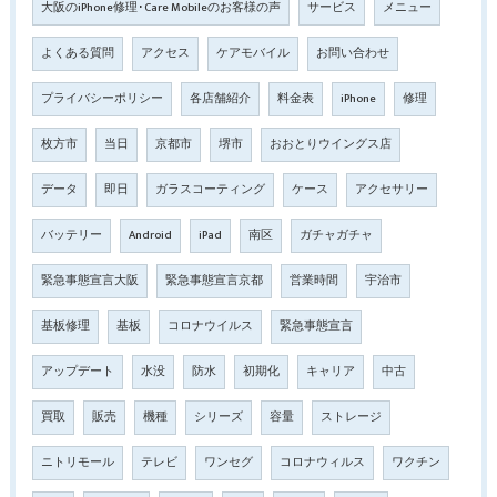
大阪のiPhone修理･Care Mobileのお客様の声
サービス
メニュー
よくある質問
アクセス
ケアモバイル
お問い合わせ
プライバシーポリシー
各店舗紹介
料金表
iPhone
修理
枚方市
当日
京都市
堺市
おおとりウイングス店
データ
即日
ガラスコーティング
ケース
アクセサリー
バッテリー
Android
iPad
南区
ガチャガチャ
緊急事態宣言大阪
緊急事態宣言京都
営業時間
宇治市
基板修理
基板
コロナウイルス
緊急事態宣言
アップデート
水没
防水
初期化
キャリア
中古
買取
販売
機種
シリーズ
容量
ストレージ
ニトリモール
テレビ
ワンセグ
コロナウィルス
ワクチン