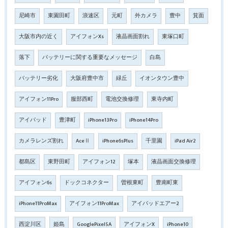
尼崎市
東園田町
浪速区
元町
外カメラ
豊中
箕面
大阪市内の近く
アイフォンXs
液晶画面割れ
東塚口町
落下
バッテリーに関する重要なメッセージ
白島
バッテリー劣化
大阪府豊中市
緑丘
イオンタウン豊中
アイフォン11Pro
服部西町
電池交換修理
東寺内町
アイパッド
豊津町
iPhone13Pro
iPhone14Pro
カメラレンズ割れ
AceⅡ
iPhone6sPlus
千里園
iPad Air2
都島区
東野田町
アイフォン12
塚本
液晶画面交換修理
アイフォン6s
ドックコネクター
曽根東町
豊南町東
iPhone11ProMax
アイフォン11ProMax
アイパッドエアー2
西淀川区
姫島
GooglePixel5A
アイフォンX
iPhone10