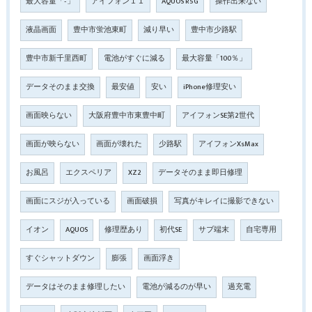
最大容量「‐」
アイフォン１１
AQUOS R5G
操作出来ない
液晶画面
豊中市蛍池東町
減り早い
豊中市少路駅
豊中市新千里西町
電池がすぐに減る
最大容量「100％」
データそのまま交換
最安値
安い
iPhone修理安い
画面映らない
大阪府豊中市東豊中町
アイフォンSE第2世代
画面が映らない
画面が壊れた
少路駅
アイフォンXsMax
お風呂
エクスペリア
XZ2
データそのまま即日修理
画面にスジが入っている
画面破損
写真がキレイに撮影できない
イオン
AQUOS
修理歴あり
初代SE
サブ端末
自宅専用
すぐシャットダウン
膨張
画面浮き
データはそのまま修理したい
電池が減るのが早い
過充電