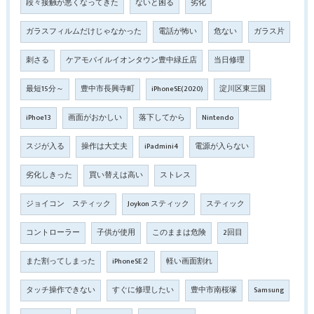
段々接触が悪くなってきた
ないと困る
劣化
ガラスフィルムだけじゃなかった
電話が怖い
危ない
ガラス片
刺さる
ケアモバイルイオンタウン豊中緑丘店
当日修理
最短15分～
豊中市長興寺町
iPhoneSE(2020)
淀川区東三国
iPhoe13
画面がおかしい
落下してから
Nintendo
スジが入る
操作は大丈夫
iPadmini4
電源が入らない
劣化しきった
買い替えは高い
ストレス
ジョイコン スティック
Joykon スティック
スティック
コントローラー
子供が使用
このままは危険
2回目
また割ってしまった
iPhoneSE２
軽い画面割れ
タッチ操作できない
すぐに修理したい
豊中市南桜塚
Samsung