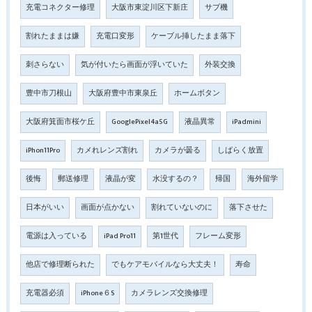
充電コネクター修理
大阪市東淀川区下新庄
サブ機
割れたままは嫌
充電口変形
ケーブル挿したまま落下
刺さらない
気が付いたら画面が浮いていた
外装交換
豊中市刀根山
大阪府豊中市東泉丘
ホームボタン
大阪府箕面市桜ケ丘
GooglePixel4a5G
液晶異常
iPadmini
iPhon11Pro
カメれレンズ割れ
カメラが曇る
しばらく放置
後悔
郵送修理
液晶が変
水没するの？
帰国
海外留学
日本がいい
画面が点かない
割れていないのに
落下させた
電源は入っている
iPad Pro11
第1世代
フレーム変形
他店で修理断られた
でもケアモバイルなら大丈夫！
寿命
充電器必須
iPhone６S
カメラレンズ交換修理