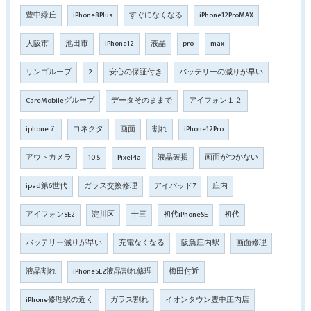
豊中緑丘
iPhone8Plus
すぐになくなる
iPhone12ProMAX
大阪市
池田市
iPhone12
液晶
pro
max
リンゴループ
2
安心の保証付き
バッテリーの減りが早い
CareMobileグループ
データそのままで
アイフォン１２
iphone７
コネクタ
画面
割れ
iPhone12Pro
アウトカメラ
10.5
Pixel4a
液晶破損
画面がつかない
ipad第6世代
ガラス交換修理
アイパッド7
庄内
アイフォンSE2
淀川区
十三
初代iPhoneSE
初代
バッテリー減りが早い
充電なくなる
阪急庄内駅
画面修理
液晶割れ
iPhoneSE2液晶割れ修理
梅田付近
iPhone修理駅の近く
ガラス割れ
イオンタウン豊中庄内店