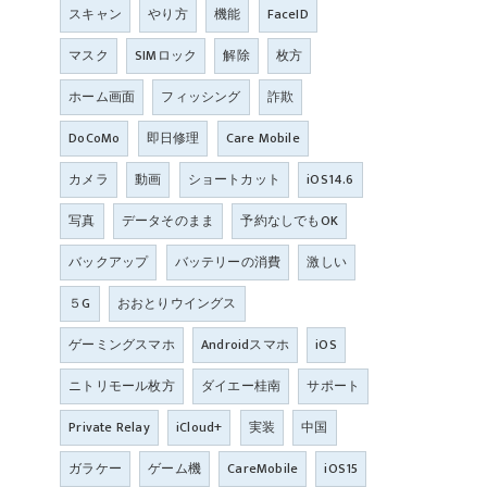
スキャン
やり方
機能
FaceID
マスク
SIMロック
解除
枚方
ホーム画面
フィッシング
詐欺
DoCoMo
即日修理
Care Mobile
カメラ
動画
ショートカット
iOS14.6
写真
データそのまま
予約なしでもOK
バックアップ
バッテリーの消費
激しい
５G
おおとりウイングス
ゲーミングスマホ
Androidスマホ
iOS
ニトリモール枚方
ダイエー桂南
サポート
Private Relay
iCloud+
実装
中国
ガラケー
ゲーム機
CareMobile
iOS15