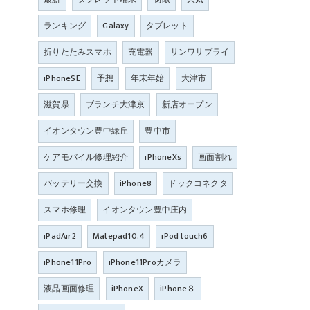
ランキング
Galaxy
タブレット
折りたたみスマホ
充電器
サンワサプライ
iPhoneSE
予想
年末年始
大津市
滋賀県
ブランチ大津京
新店オープン
イオンタウン豊中緑丘
豊中市
ケアモバイル修理紹介
iPhoneXs
画面割れ
バッテリー交換
iPhone8
ドックコネクタ
スマホ修理
イオンタウン豊中庄内
iPadAir2
Matepad10.4
iPod touch6
iPhone11Pro
iPhone11Proカメラ
液晶画面修理
iPhoneX
iPhone８