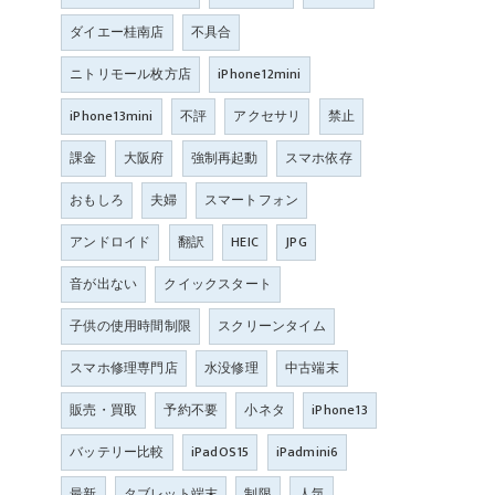
ダイエー桂南店
不具合
ニトリモール枚方店
iPhone12mini
iPhone13mini
不評
アクセサリ
禁止
課金
大阪府
強制再起動
スマホ依存
おもしろ
夫婦
スマートフォン
アンドロイド
翻訳
HEIC
JPG
音が出ない
クイックスタート
子供の使用時間制限
スクリーンタイム
スマホ修理専門店
水没修理
中古端末
販売・買取
予約不要
小ネタ
iPhone13
バッテリー比較
iPadOS15
iPadmini6
最新
タブレット端末
制限
人気