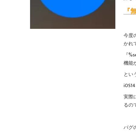
『無
今度
かれ
『%s
機能
とい
iOS
実際
るの
バグ