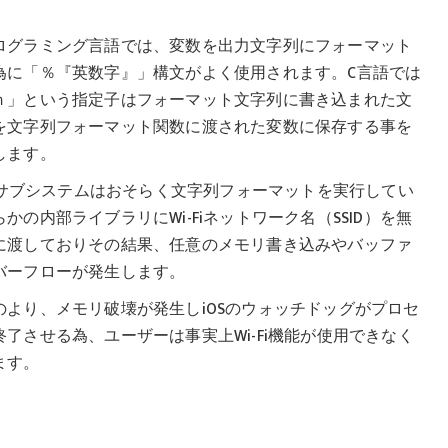
ログラミング言語では、変数を出力文字列にフォーマット
為に「％『英数字』」構文がよく使用されます。C言語では
ｎ」という指定子はフォーマット文字列に書き込まれた文
を文字列フォーマット関数に渡された変数に保存する事を
します。
-Fiサブシステムはおそらく文字列フォーマットを実行してい
かの内部ライブラリにWi-Fiネットワーク名（SSID）を無
に渡しておりその結果、任意のメモリ書き込みやバッファ
バーフローが発生します。
のより、メモリ破壊が発生しiOSのウォッチドッグがプロセ
終了させる為、ユーザーは事実上Wi-Fi機能が使用できなく
ます。