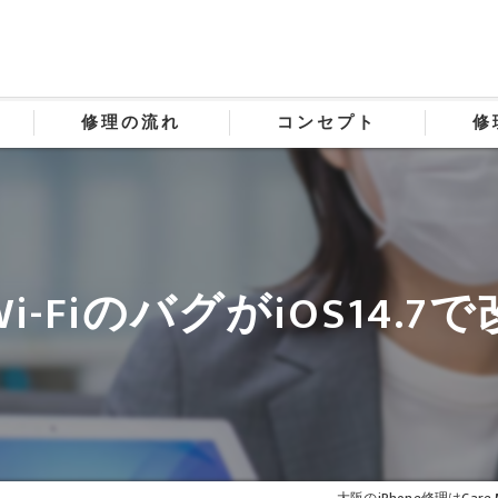
修理の流れ
コンセプト
修
i-FiのバグがiOS14.7