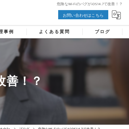
危険なWi-FiのバグがiOS14.7で改善！？
お問い合わせはこちら
理事例
よくある質問
ブログ
で改善！？