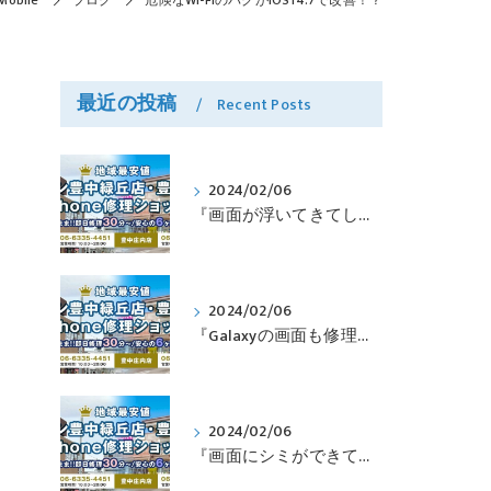
obile
ブログ
危険なWi-FiのバグがiOS14.7で改善！？
最近の投稿
Recent Posts
2024/02/06
『画面が浮いてきてしまったPixelも修理可能？』淀川区西三国よりバッテリー交換でご来店♪【Google Pixel5】
2024/02/06
『Galaxyの画面も修理できるって本当ですか？』豊中市服部本町より画面修理でご来店♪【Galaxy Note10+】
2024/02/06
『画面にシミができてしまったのも直せますか？』豊中市南桜塚より画面修理でご来店♪【iPhone11Pro】