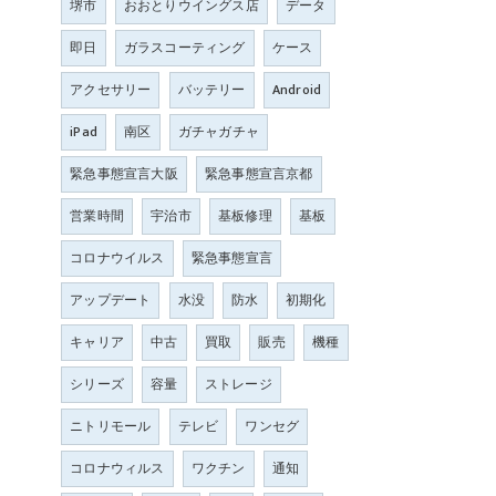
堺市
おおとりウイングス店
データ
即日
ガラスコーティング
ケース
アクセサリー
バッテリー
Android
iPad
南区
ガチャガチャ
緊急事態宣言大阪
緊急事態宣言京都
営業時間
宇治市
基板修理
基板
コロナウイルス
緊急事態宣言
アップデート
水没
防水
初期化
キャリア
中古
買取
販売
機種
シリーズ
容量
ストレージ
ニトリモール
テレビ
ワンセグ
コロナウィルス
ワクチン
通知