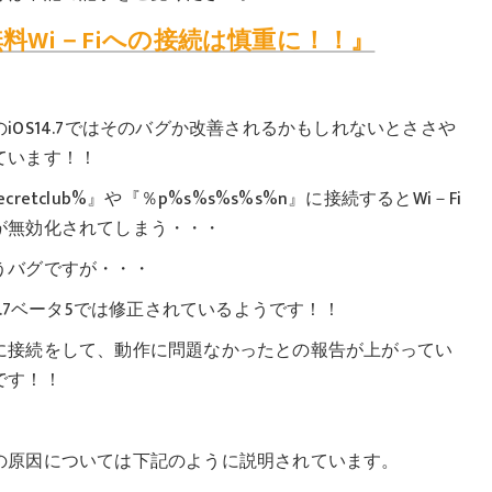
料Wi－Fiへの接続は慎重に！！』
のiOS14.7ではそのバグか改善されるかもしれないとささや
ています！！
ecretclub%』や『％p%s%s%s%s%n』に接続するとWi－Fi
が無効化されてしまう・・・
うバグですが・・・
14.7ベータ5では修正されているようです！！
に接続をして、動作に問題なかったとの報告が上がってい
です！！
の原因については下記のように説明されています。