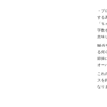
・プ
する
「％
字数
意味
Wi
る何ら
節操
オー
これ
スを
なり