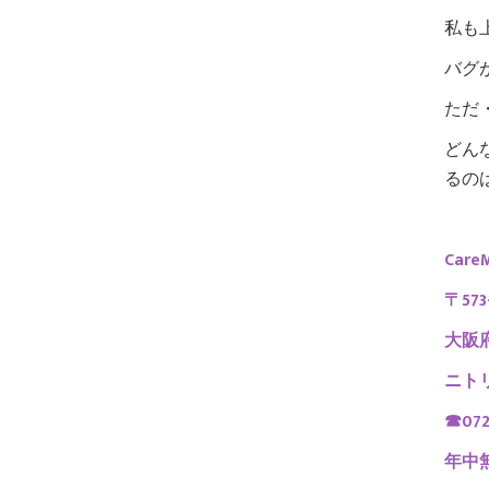
私も
バグ
ただ
どん
るの
Car
〒573
大阪府
ニト
☎072
年中