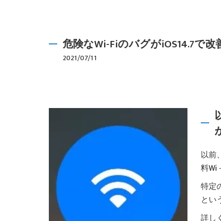
危険なWi-FiのバグがiOS14.7で
2021/07/11
以前
料W
特定
とい
詳し