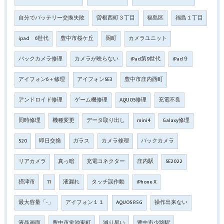
自分でバッテリー交換失敗
曽根西町３丁目
福島区
福島１丁目
ipad 6世代
豊中市桜ケ丘
岡町
カメラユニット
バックカメラ修理
カメラが映らない
iPad第9世代
iPad９
アイフォン6＋修理
アイフォンSE3
豊中市庄内西町
アンドロイド修理
ゲーム機修理
AQUOS修理
充電不良
同時修理
機種変更
データ取り出し
mini4
Galaxy修理
S20
即日交換
ガラス
カメラ修理
バックカメラ
リアカメラ
真っ暗
充電コネクター
庄内駅
SE2022
摂津市
11
液漏れ
タッチ誤作動
iPhone X
最大容量「‐」
アイフォン１１
AQUOS R5G
操作出来ない
液晶画面
豊中市蛍池東町
減り早い
豊中市少路駅