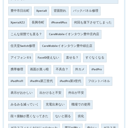
豊中市日出町
Xperia8
背面割れ
バックパネル修理
XperiaXZ2
長興寺町
iPhone6Plus
何回も落下させてしまった
こんな状態でも直る？
CareMobileイオンタウン豊中庄内店
任天堂Switch修理
CareMobileイオンタウン豊中緑丘店
アイフォン６S
FaceID使えない
直せる？
すぐなくなる
携帯修理
画面が真っ暗
不具合？
外カメ
iPadPro
iPadPro11
iPadPro第三世代
iPadPro第3世代
フロントパネル
表示がおかしい
出かけると不安
外出が不安
みるみる減っていく
充電出来ない
職場での使用
段々接触が悪くなってきた
ないと困る
劣化