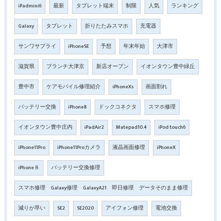
iPadmini6
最新
タブレット端末
制限
人気
ランキング
Galaxy
タブレット
折りたたみスマホ
充電器
サンワサプライ
iPhoneSE
予想
年末年始
大津市
滋賀県
ブランチ大津京
新店オープン
イオンタウン豊中緑丘
豊中市
ケアモバイル修理紹介
iPhoneXs
画面割れ
バッテリー交換
iPhone8
ドックコネクタ
スマホ修理
イオンタウン豊中庄内
iPadAir2
Matepad10.4
iPod touch6
iPhone11Pro
iPhone11Proカメラ
液晶画面修理
iPhoneX
iPhone８
バッテリー交換修理
スマホ修理 Galaxy修理 GalaxyA21 即日修理 データそのまま修理
減りが早い
SE2
SE2020
アイフォン修理
電池交換