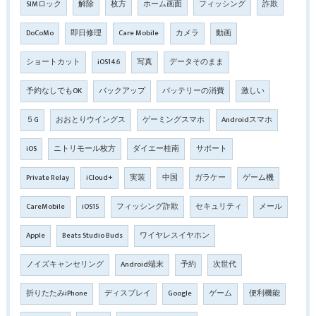
SIMロック
解除
枚方
ホーム画面
フィッシング
詐欺
DoCoMo
即日修理
Care Mobile
カメラ
動画
ショートカット
iOS14.6
写真
データそのまま
予約なしでもOK
バックアップ
バッテリーの消費
激しい
５G
おおとりウイングス
ゲーミングスマホ
Androidスマホ
iOS
ニトリモール枚方
ダイエー桂南
サポート
Private Relay
iCloud+
実装
中国
ガラケー
ゲーム機
CareMobile
iOS15
フィッシング詐欺
セキュリティ
メール
Apple
Beats Studio Buds
ワイヤレスイヤホン
ノイズキャンセリング
Android端末
予約
次世代
折りたたみiPhone
ディスプレイ
Google
ゲーム
便利機能