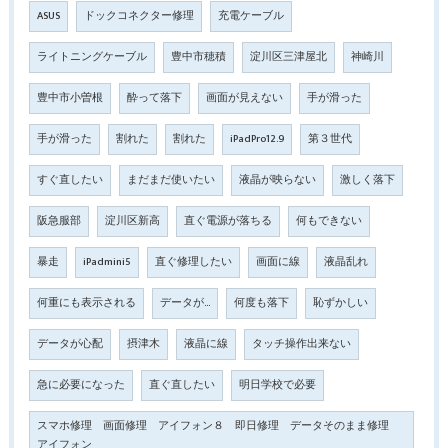
ASUS
ドックコネクター修理
充電ケーブル
ライトニングケーブル
豊中市穂積
淀川区三津屋北
神崎川
豊中市小曽根
酔って落下
画面が見えない
手が滑った
手が滑った
割れた
割れた
iPadPro12.9
第３世代
すぐ直したい
まだまだ使いたい
液晶が映らない
激しく落下
阪急服部
淀川区新高
直ぐ電源が落ちる
何もできない
暴走
iPadmini5
直ぐ修理したい
画面に線
液晶乱れ
何重にも表示される
データが…
何度も落下
恥ずかしい
データが心配
摂津木
液晶に線
タッチ操作出来ない
急に必要になった
直ぐ直したい
明日学校で必要
スマホ修理 画面修理 アイフォン８ 即日修理 データそのまま修理
アイフォン