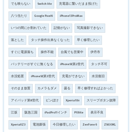
でも映らない
Switch lite
充電器に繋いだまま投げた
八つ当たり
Google Pixel6
iPhone13ProMax
いつの間にか割れていた
記憶がない
写真撮影できない
落とした
タッチ操作出来なくなった
早く修理したい
すぐに電源落ち
操作不能
台風でも営業中
伊丹市
バッテリーがすぐに無くなる
iPhoneSE第2世代
タッチ不可
水没処置
iPhoneSE第3世代
充電ができない
水没復旧
そのまま放置
カメラもダメ
曇る
早く修理すればよかった
アイパッド第8世代
ピンぼけ
Xperia10ii
スリープボタン故障
江坂
阪急三国
iPadPro11インチ
P10lite
表示不良
XperiaXZ3
電池膨張
今日修理したい
ZenFone 6
ZS630KL