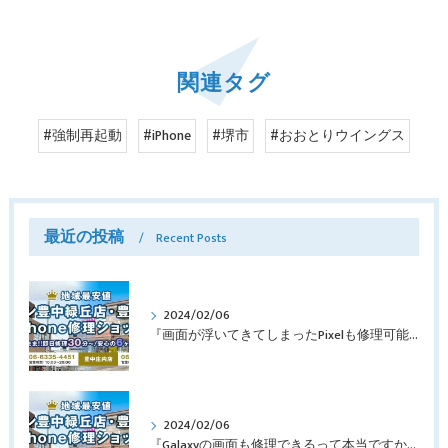
関連タグ
#強制再起動
#iPhone
#堺市
#おおとりウイングス
最近の投稿
Recent Posts
2024/02/06
『画面が浮いてきてしまったPixelも修理可能？』淀川区西三国よりバッテリー交換でご来店♪【Google Pixel5】
2024/02/06
『Galaxyの画面も修理できるって本当ですか？』豊中市服部本町より画面修理でご来店♪【Galaxy Note10+】