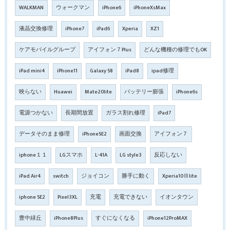
WALKMAN
ウォークマン
iPhone6
iPhoneXsMax
液晶交換修理
iPhone7
iPad6
Xperia
XZ1
ケアモバイルグループ
アイフォン７Plus
どんな機種の修理でもOK
iPad mini4
iPhone11
Galaxy S8
iPad8
ipad修理
映らない
Huawei
Mate20lite
バッテリー膨張
iPhone6s
電源つかない
長期間放置
ガラス割れ修理
iPad7
データそのまま修理
iPhoneSE2
画面交換
アイフォン７
iphone１１
LGスマホ
L-41A
LG style3
反応しない
iPad Air4
switch
ジョイコン
勝手に動く
Xperia10Ⅲlite
iphone SE2
Pixel3XL
充電
充電できない
イオンタウン
豊中緑丘
iPhone8Plus
すぐになくなる
iPhone12ProMAX