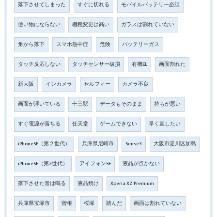
落下させてしまった
すぐに切れる
モバイルバッテリー必須
使い物にならない
機種変更は高い
ガラスは割れていない
角から落下
スマホ熱中症
危険
バッテリーガス
タッチ反応しない
タッチセンサー破損
有機EL
画面割れた
新大阪
インカメラ
セルフィー
カメラ不良
画面が浮いている
十三駅
データもそのまま
持ちが悪い
すぐ電源が落ちる
任天堂
ゲームできない
早く直したい
iPhoneSE（第２世代）
兵庫県尼崎市
Sense3
大阪市淀川区加島
iPhoneSE（第2世代）
アイフォンSE
液晶が点かない
落下させた音は鳴る
液晶焼け
Xperia XZ Premium
兵庫県宝塚市
曽根
桜塚
踏んだ
画面は割れていない