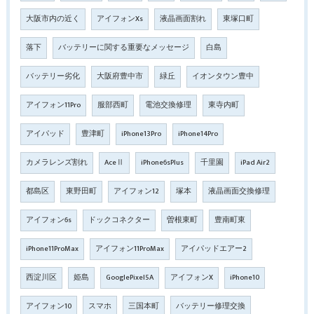
大阪市内の近く
アイフォンXs
液晶画面割れ
東塚口町
落下
バッテリーに関する重要なメッセージ
白島
バッテリー劣化
大阪府豊中市
緑丘
イオンタウン豊中
アイフォン11Pro
服部西町
電池交換修理
東寺内町
アイパッド
豊津町
iPhone13Pro
iPhone14Pro
カメラレンズ割れ
AceⅡ
iPhone6sPlus
千里園
iPad Air2
都島区
東野田町
アイフォン12
塚本
液晶画面交換修理
アイフォン6s
ドックコネクター
曽根東町
豊南町東
iPhone11ProMax
アイフォン11ProMax
アイパッドエアー2
西淀川区
姫島
GooglePixel5A
アイフォンX
iPhone10
アイフォン10
スマホ
三国本町
バッテリー修理交換