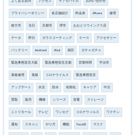
よくある質問
アクセス
ケアモバイル
お問い合わせ
プライバシーポリシー
各店舗紹介
料金表
iPhone
修理
枚方市
当日
京都市
堺市
おおとりウイングス店
データ
即日
ガラスコーティング
ケース
アクセサリー
バッテリー
Android
iPad
南区
ガチャガチャ
緊急事態宣言大阪
緊急事態宣言京都
営業時間
宇治市
基板修理
基板
コロナウイルス
緊急事態宣言
アップデート
水没
防水
初期化
キャリア
中古
買取
販売
機種
シリーズ
容量
ストレージ
ニトリモール
テレビ
ワンセグ
コロナウィルス
ワクチン
通知
スキャン
やり方
機能
FaceID
マスク