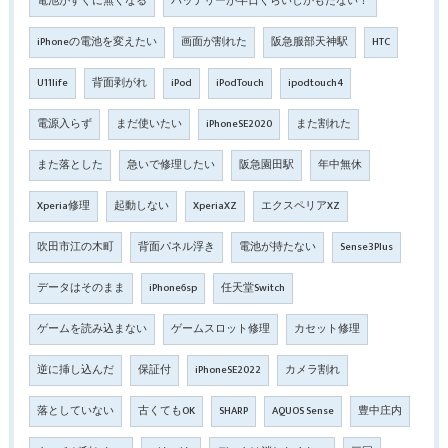
電池がすぐに無くなる
バッテリーが半日くらいしかもたない！
iPhoneの電池を変えたい
画面が割れた
阪急服部天神駅
HTC
U11life
背面剥がれ
iPod
iPodTouch
ipodtouch4
電源入らず
まだ使いたい
iPhoneSE2020
また割れた
また落とした
急いで修理したい
阪急園田駅
年中無休
Xperia修理
起動しない
XperiaXZ
エクスペリアXZ
吹田市江の木町
背面パネル浮き
電池が持たない
Sense3Plus
データはそのまま
iPhone6sp
任天堂Switch
ゲームを読み込まない
ゲームスロット修理
カセット修理
逆に挿し込んだ
保証付
iPhoneSE2022
カメラ割れ
落としていない
古くてもOK
SHARP
AQUOS Sense
豊中庄内