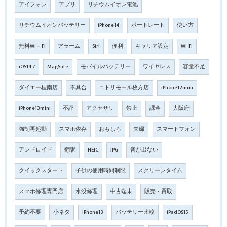
アイフォン
アプリ
リチウムイオン電池
リチウムイオンバッテリー
iPhone14
ポートレート
使い方
無料Wi－Fi
アラーム
Siri
便利
キャリア設定
Wi-Fi
iOS14.7
MagSafe
モバイルバッテリー
ワイヤレス
容量不足
ダイエー桂南店
不具合
ニトリモール枚方店
iPhone12mini
iPhone13mini
不評
アクセサリ
禁止
課金
大阪府
強制再起動
スマホ依存
おもしろ
夫婦
スマートフォン
アンドロイド
翻訳
HEIC
JPG
音が出ない
クイックスタート
子供の使用時間制限
スクリーンタイム
スマホ修理専門店
水没修理
中古端末
販売・買取
予約不要
小ネタ
iPhone13
バッテリー比較
iPadOS15