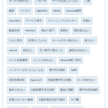
タッチが利かない
バキバキ
データは消したくない
三国
服部
アクオス
AQUOS R2
SHV42
Android修理
nova lite3
サービス表示
ライトニングコネクター
水濡れ
阪急庄内
iPad Air3
初めて落下
音割れ
聞き取れない
たまに直る
水濡れしたかも
ホームボタン効かない
使えない
sense2
反応なし
元々調子が悪かった
QR読み込めない
カメラ交換修理
ピントが合わない
iPhoneSE第二世代
バッテリーがすぐになくなる
豊中市大島町
SONY
吹田市垂水町
Xperia Z5
大阪府豊中市上津島
タッチ効かない
操作できない
大阪府豊中市玉井町
阪急三国駅
豊中市庄内栄町
充電コネクター修理
大阪市東淀川区下新庄
サブ機