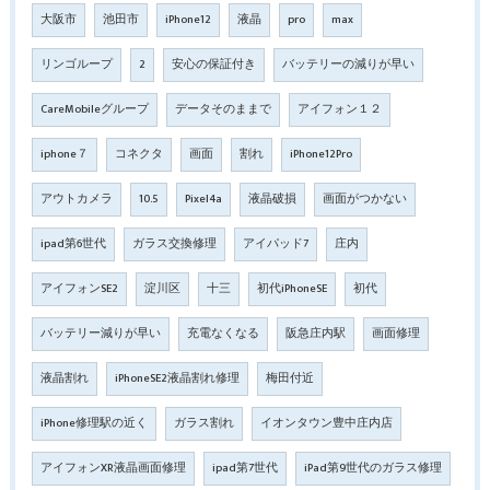
大阪市
池田市
iPhone12
液晶
pro
max
リンゴループ
2
安心の保証付き
バッテリーの減りが早い
CareMobileグループ
データそのままで
アイフォン１２
iphone７
コネクタ
画面
割れ
iPhone12Pro
アウトカメラ
10.5
Pixel4a
液晶破損
画面がつかない
ipad第6世代
ガラス交換修理
アイパッド7
庄内
アイフォンSE2
淀川区
十三
初代iPhoneSE
初代
バッテリー減りが早い
充電なくなる
阪急庄内駅
画面修理
液晶割れ
iPhoneSE2液晶割れ修理
梅田付近
iPhone修理駅の近く
ガラス割れ
イオンタウン豊中庄内店
アイフォンXR液晶画面修理
ipad第7世代
iPad第9世代のガラス修理