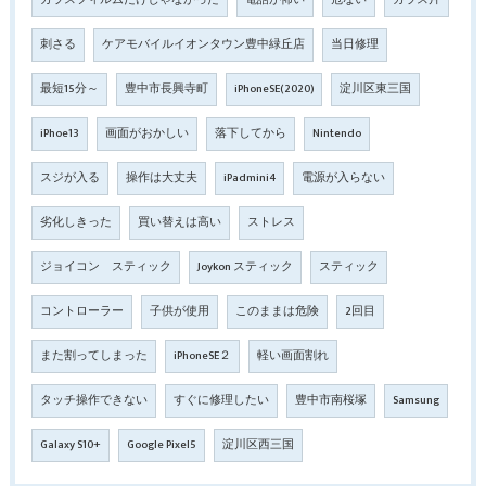
ガラスフィルムだけじゃなかった
電話が怖い
危ない
ガラス片
刺さる
ケアモバイルイオンタウン豊中緑丘店
当日修理
最短15分～
豊中市長興寺町
iPhoneSE(2020)
淀川区東三国
iPhoe13
画面がおかしい
落下してから
Nintendo
スジが入る
操作は大丈夫
iPadmini4
電源が入らない
劣化しきった
買い替えは高い
ストレス
ジョイコン スティック
Joykon スティック
スティック
コントローラー
子供が使用
このままは危険
2回目
また割ってしまった
iPhoneSE２
軽い画面割れ
タッチ操作できない
すぐに修理したい
豊中市南桜塚
Samsung
Galaxy S10+
Google Pixel5
淀川区西三国