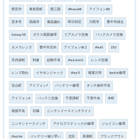
西宮市
東前田町
西三国
iPhoneXR
アイフォンXR
茨木市
高槻市
液晶漏れ
即日対応
川西市
豊中市緑丘
Galaxy S9
ガラス画面修理
リアカメラ交換
バックカメラ交換
カメラレンズ
豊中市庄内
アイフォンSE２
iPad5
ZX2
庄内栄町
利倉
起動不良
iPad mini5
レンズ交換
レンズ割れ
イヤホンジャック
iPad６
寝屋川市
Switch修理
宝山町
アイフォン7
バッテリー修理
タッチ操作不良
アイフォン6
バッテリ交換
千里西町
千里中央
本町
画面不良
石橋
ニンテンドースイッチライト
ニンテンドースイッチ
アナログスティックの修理
ジョイコン修理
iPad Air
バッテリー減り早い
北区
茶屋町
ブラックアウト