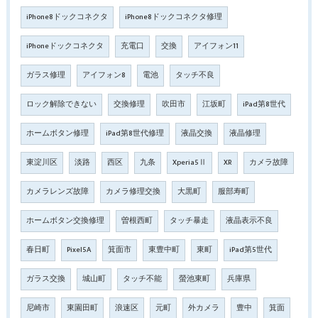
iPhone8ドックコネクタ
iPhone8ドックコネクタ修理
iPhoneドックコネクタ
充電口
交換
アイフォン11
ガラス修理
アイフォン8
電池
タッチ不良
ロック解除できない
交換修理
吹田市
江坂町
iPad第8世代
ホームボタン修理
iPad第8世代修理
液晶交換
液晶修理
東淀川区
淡路
西区
九条
Xperia5Ⅱ
XR
カメラ故障
カメラレンズ故障
カメラ修理交換
大黒町
服部寿町
ホームボタン交換修理
曽根西町
タッチ暴走
液晶表示不良
春日町
Pixel5A
箕面市
東豊中町
東町
iPad第5世代
ガラス交換
城山町
タッチ不能
螢池東町
兵庫県
尼崎市
東園田町
浪速区
元町
外カメラ
豊中
箕面