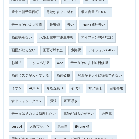
豊中市新千里西町
電池がすぐに減る
最大容量「100％」
データそのまま交換
最安値
安い
iPhone修理安い
画面映らない
大阪府豊中市東豊中町
アイフォンSE第2世代
画面が映らない
画面が壊れた
少路駅
アイフォンXsMax
お風呂
エクスペリア
XZ2
データそのまま即日修理
画面にスジが入っている
画面破損
写真がキレイに撮影できない
イオン
AQUOS
修理歴あり
初代SE
サブ端末
自宅専用
すぐシャットダウン
膨張
画面浮き
データはそのまま修理したい
電池が減るのが早い
過充電
sense4
大阪市淀川区
東三国
iPhone XR