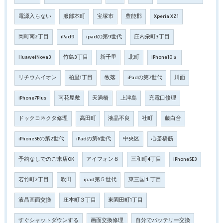
電源入らない
服部本町
宝塚市
豊能郡
Xperia XZ1
岡町南2丁目
iPad9
ipadの第9世代
庄内栄町3丁目
HuaweiNova3
竹島3丁目
新千里
北町
iPhone10ｓ
リチウムイオン
柏里1丁目
牧落
iPadの第7世代
川面
iPhone7Plus
南花屋敷
天満橋
上津島
充電口修理
ドックコネクタ修理
高田町
液晶不良
社町
藤白台
iPhoneSEの第2世代
iPadの第6世代
中央区
心斎橋筋
予約なしでのご来店OK
アイフォン８
三和町4丁目
iPhoneSE3
若竹町2丁目
吹田
ipad第５世代
東三国１丁目
液晶画面交換
庄本町３丁目
東園田町1丁目
すぐシャットダウンする
画面交換修理
自分でバッテリー交換