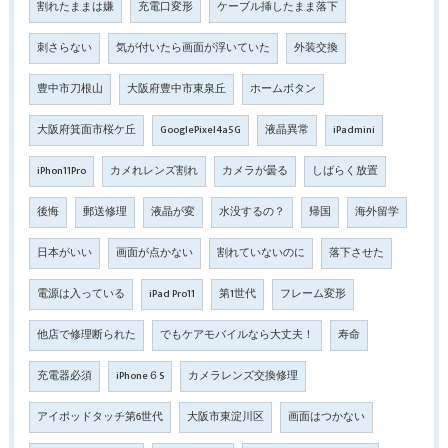
割れたままは嫌
充電口変形
ケーブル挿したまま落下
刺さらない
気が付いたら画面が浮いていた
外装交換
豊中市刀根山
大阪府豊中市東泉丘
ホームボタン
大阪府箕面市桜ケ丘
GooglePixel4a5G
液晶異常
iPadmini
iPhon11Pro
カメれレンズ割れ
カメラが曇る
しばらく放置
後悔
郵送修理
液晶が変
水没するの？
帰国
海外留学
日本がいい
画面が点かない
割れていないのに
落下させた
電源は入っている
iPad Pro11
第1世代
フレーム変形
他店で修理断られた
でもケアモバイルなら大丈夫！
寿命
充電器必須
iPhone６S
カメラレンズ交換修理
アイポッドタッチ第6世代
大阪市東淀川区
画面はつかない