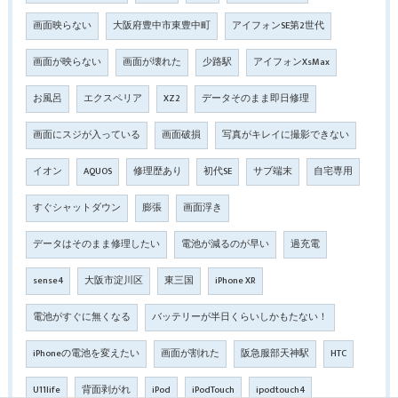
画面映らない
大阪府豊中市東豊中町
アイフォンSE第2世代
画面が映らない
画面が壊れた
少路駅
アイフォンXsMax
お風呂
エクスペリア
XZ2
データそのまま即日修理
画面にスジが入っている
画面破損
写真がキレイに撮影できない
イオン
AQUOS
修理歴あり
初代SE
サブ端末
自宅専用
すぐシャットダウン
膨張
画面浮き
データはそのまま修理したい
電池が減るのが早い
過充電
sense4
大阪市淀川区
東三国
iPhone XR
電池がすぐに無くなる
バッテリーが半日くらいしかもたない！
iPhoneの電池を変えたい
画面が割れた
阪急服部天神駅
HTC
U11life
背面剥がれ
iPod
iPodTouch
ipodtouch4