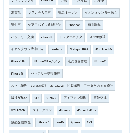
サンワサプライ
iPhoneSE
予想
年末年始
大津市
滋賀県
ブランチ大津京
新店オープン
イオンタウン豊中緑丘
豊中市
ケアモバイル修理紹介
iPhoneXs
画面割れ
バッテリー交換
iPhone8
ドックコネクタ
スマホ修理
イオンタウン豊中庄内
iPadAir2
Matepad10.4
iPod touch6
iPhone11Pro
iPhone11Proカメラ
液晶画面修理
iPhoneX
iPhone８
バッテリー交換修理
スマホ修理 Galaxy修理 GalaxyA21 即日修理 データそのまま修理
減りが早い
SE2
SE2020
アイフォン修理
電池交換
WALKMAN
ウォークマン
iPhone6
iPhoneXsMax
液晶交換修理
iPhone7
iPad6
Xperia
XZ1