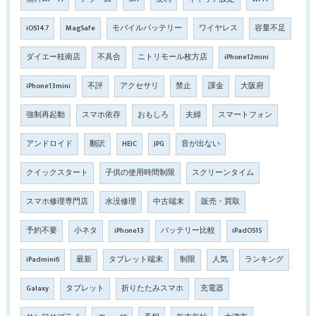
iOS14.7
MagSafe
モバイルバッテリー
ワイヤレス
容量不足
ダイエー桂南店
不具合
ニトリモール枚方店
iPhone12mini
iPhone13mini
不評
アクセサリ
禁止
課金
大阪府
強制再起動
スマホ依存
おもしろ
夫婦
スマートフォン
アンドロイド
翻訳
HEIC
JPG
音が出ない
クイックスタート
子供の使用時間制限
スクリーンタイム
スマホ修理専門店
水没修理
中古端末
販売・買取
予約不要
小ネタ
iPhone13
バッテリー比較
iPadOS15
iPadmini6
最新
タブレット端末
制限
人気
ランキング
Galaxy
タブレット
折りたたみスマホ
充電器