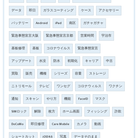
データ
即日
ガラスコーティング
ケース
アクセサリー
バッテリー
Android
iPad
南区
ガチャガチャ
緊急事態宣言大阪
緊急事態宣言京都
営業時間
宇治市
基板修理
基板
コロナウイルス
緊急事態宣言
アップデート
水没
防水
初期化
キャリア
中古
買取
販売
機種
シリーズ
容量
ストレージ
ニトリモール
テレビ
ワンセグ
コロナウィルス
ワクチン
通知
スキャン
やり方
機能
FaceID
マスク
SIMロック
解除
枚方
ホーム画面
フィッシング
詐欺
DoCoMo
即日修理
Care Mobile
カメラ
動画
ショートカット
iOS14.6
写真
データそのまま