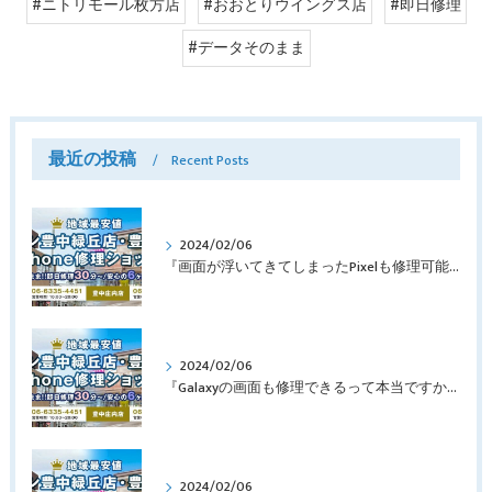
#ニトリモール枚方店
#おおとりウイングス店
#即日修理
#データそのまま
最近の投稿
Recent Posts
2024/02/06
『画面が浮いてきてしまったPixelも修理可能？』淀川区西三国よりバッテリー交換でご来店♪【Google Pixel5】
2024/02/06
『Galaxyの画面も修理できるって本当ですか？』豊中市服部本町より画面修理でご来店♪【Galaxy Note10+】
2024/02/06