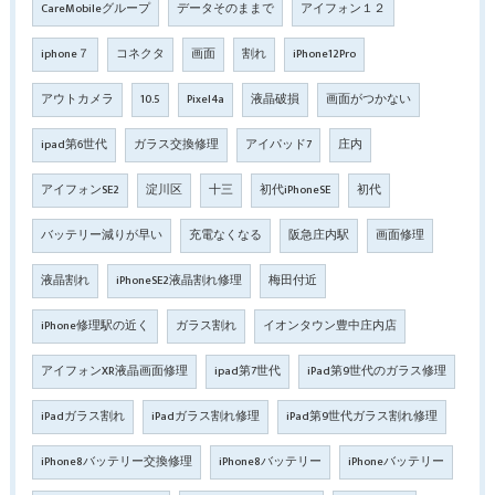
CareMobileグループ
データそのままで
アイフォン１２
iphone７
コネクタ
画面
割れ
iPhone12Pro
アウトカメラ
10.5
Pixel4a
液晶破損
画面がつかない
ipad第6世代
ガラス交換修理
アイパッド7
庄内
アイフォンSE2
淀川区
十三
初代iPhoneSE
初代
バッテリー減りが早い
充電なくなる
阪急庄内駅
画面修理
液晶割れ
iPhoneSE2液晶割れ修理
梅田付近
iPhone修理駅の近く
ガラス割れ
イオンタウン豊中庄内店
アイフォンXR液晶画面修理
ipad第7世代
iPad第9世代のガラス修理
iPadガラス割れ
iPadガラス割れ修理
iPad第9世代ガラス割れ修理
iPhone8バッテリー交換修理
iPhone8バッテリー
iPhoneバッテリー