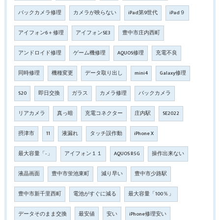
バックカメラ修理
カメラが映らない
iPad第9世代
iPad９
アイフォン6＋修理
アイフォンSE3
豊中市庄内西町
アンドロイド修理
ゲーム機修理
AQUOS修理
充電不良
同時修理
機種変更
データ取り出し
mini4
Galaxy修理
S20
即日交換
ガラス
カメラ修理
バックカメラ
リアカメラ
真っ暗
充電コネクター
庄内駅
SE2022
摂津市
11
液漏れ
タッチ誤作動
iPhone X
最大容量「‐」
アイフォン１１
AQUOS R5G
操作出来ない
液晶画面
豊中市蛍池東町
減り早い
豊中市少路駅
豊中市新千里西町
電池がすぐに減る
最大容量「100％」
データそのまま交換
最安値
安い
iPhone修理安い