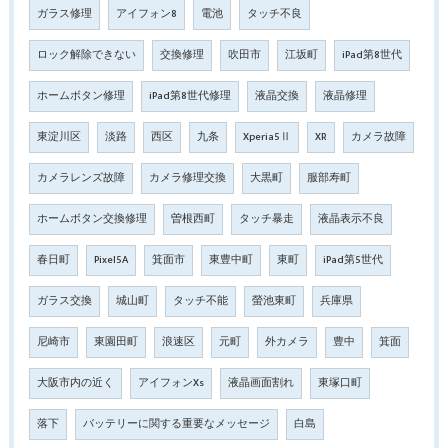
ガラス修理
アイフォン8
電池
タッチ不良
ロック解除できない
交換修理
吹田市
江坂町
iPad第8世代
ホームボタン修理
iPad第8世代修理
液晶交換
液晶修理
東淀川区
淡路
西区
九条
Xperia5Ⅱ
XR
カメラ故障
カメラレンズ故障
カメラ修理交換
大黒町
服部寿町
ホームボタン交換修理
曽根西町
タッチ暴走
液晶表示不良
春日町
Pixel5A
箕面市
東豊中町
東町
iPad第5世代
ガラス交換
城山町
タッチ不能
螢池東町
兵庫県
尼崎市
東園田町
浪速区
元町
外カメラ
豊中
箕面
大阪市内の近く
アイフォンXs
液晶画面割れ
東塚口町
落下
バッテリーに関する重要なメッセージ
白島