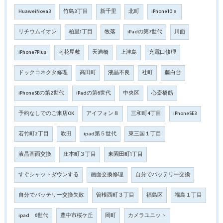
HuaweiNova3
竹島3丁目
新千里
北町
iPhone10ｓ
リチウムイオン
柏里1丁目
牧落
iPadの第7世代
川面
iPhone7Plus
南花屋敷
天満橋
上津島
充電口修理
ドックコネクタ修理
高田町
液晶不良
社町
藤白台
iPhoneSEの第2世代
iPadの第6世代
中央区
心斎橋筋
予約なしでのご来店OK
アイフォン８
三和町4丁目
iPhoneSE3
若竹町2丁目
吹田
ipad第５世代
東三国１丁目
液晶画面交換
庄本町３丁目
東園田町1丁目
すぐシャットダウンする
画面交換修理
自分でバッテリー交換
自分でバッテリー交換失敗
曽根西町３丁目
福島区
福島１丁目
ipad 6世代
豊中市桜ケ丘
岡町
カメラユニット