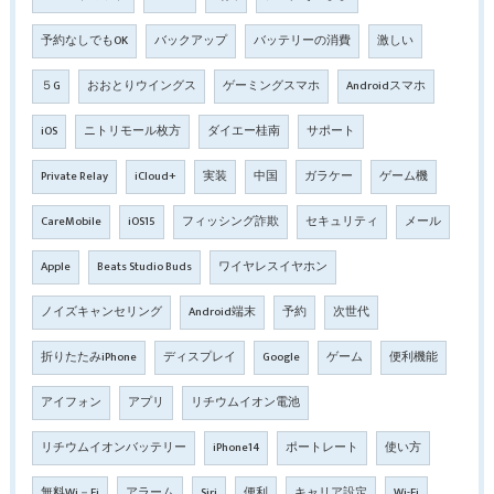
予約なしでもOK
バックアップ
バッテリーの消費
激しい
５G
おおとりウイングス
ゲーミングスマホ
Androidスマホ
iOS
ニトリモール枚方
ダイエー桂南
サポート
Private Relay
iCloud+
実装
中国
ガラケー
ゲーム機
CareMobile
iOS15
フィッシング詐欺
セキュリティ
メール
Apple
Beats Studio Buds
ワイヤレスイヤホン
ノイズキャンセリング
Android端末
予約
次世代
折りたたみiPhone
ディスプレイ
Google
ゲーム
便利機能
アイフォン
アプリ
リチウムイオン電池
リチウムイオンバッテリー
iPhone14
ポートレート
使い方
無料Wi－Fi
アラーム
Siri
便利
キャリア設定
Wi-Fi