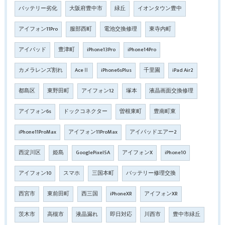
バッテリー劣化
大阪府豊中市
緑丘
イオンタウン豊中
アイフォン11Pro
服部西町
電池交換修理
東寺内町
アイパッド
豊津町
iPhone13Pro
iPhone14Pro
カメラレンズ割れ
AceⅡ
iPhone6sPlus
千里園
iPad Air2
都島区
東野田町
アイフォン12
塚本
液晶画面交換修理
アイフォン6s
ドックコネクター
曽根東町
豊南町東
iPhone11ProMax
アイフォン11ProMax
アイパッドエアー2
西淀川区
姫島
GooglePixel5A
アイフォンX
iPhone10
アイフォン10
スマホ
三国本町
バッテリー修理交換
西宮市
東前田町
西三国
iPhoneXR
アイフォンXR
茨木市
高槻市
液晶漏れ
即日対応
川西市
豊中市緑丘