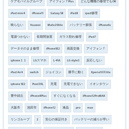
ケアモバイルグループ
アイフォン７Plus
どんな機種の修理でもOK
iPad mini4
iPhone11
Galaxy S8
iPad8
ipad修理
映らない
Huawei
Mate20lite
バッテリー膨張
iPhone6s
電源つかない
長期間放置
ガラス割れ修理
iPad7
データそのまま修理
iPhoneSE2
画面交換
アイフォン７
iphone１１
LGスマホ
L-41A
LG style3
反応しない
iPad Air4
switch
ジョイコン
勝手に動く
Xperia10Ⅲlite
iphone SE2
Pixel3XL
充電
充電できない
イオンタウン
豊中緑丘
iPhone8Plus
すぐになくなる
iPhone12ProMAX
大阪市
池田市
iPhone12
液晶
pro
max
リンゴループ
2
安心の保証付き
バッテリーの減りが早い