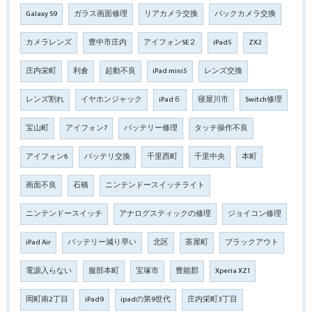
Galaxy S9
ガラス画面修理
リアカメラ交換
バックカメラ交換
カメラレンズ
豊中市庄内
アイフォンSE２
iPad5
ZX2
庄内栄町
利倉
起動不良
iPad mini5
レンズ交換
レンズ割れ
イヤホンジャック
iPad６
寝屋川市
Switch修理
宝山町
アイフォン7
バッテリー修理
タッチ操作不良
アイフォン6
バッテリ交換
千里西町
千里中央
本町
画面不良
石橋
ニンテンドースイッチライト
ニンテンドースイッチ
アナログスティックの修理
ジョイコン修理
iPad Air
バッテリー減り早い
北区
茶屋町
ブラックアウト
電源入らない
服部本町
宝塚市
豊能郡
Xperia XZ1
岡町南2丁目
iPad9
ipadの第9世代
庄内栄町3丁目