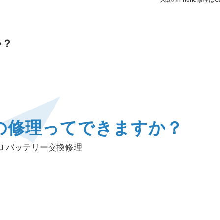
大阪のiPhone修理はCar
か？
の修理ってできますか？
S U バッテリー交換修理