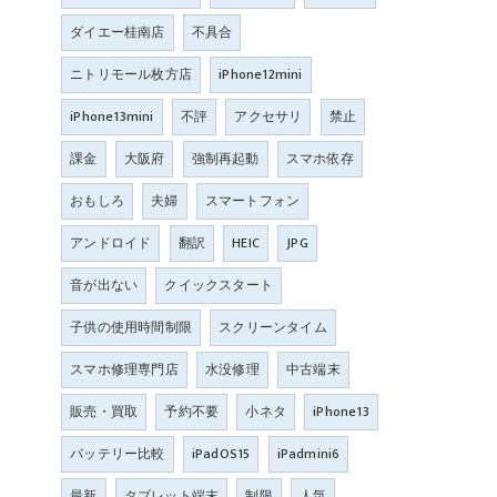
ダイエー桂南店
不具合
ニトリモール枚方店
iPhone12mini
iPhone13mini
不評
アクセサリ
禁止
課金
大阪府
強制再起動
スマホ依存
おもしろ
夫婦
スマートフォン
アンドロイド
翻訳
HEIC
JPG
音が出ない
クイックスタート
子供の使用時間制限
スクリーンタイム
スマホ修理専門店
水没修理
中古端末
販売・買取
予約不要
小ネタ
iPhone13
バッテリー比較
iPadOS15
iPadmini6
最新
タブレット端末
制限
人気