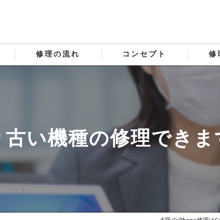
修理の流れ
コンセプト
修
り古い機種の修理できま