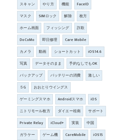
スキャン
やり方
機能
FaceID
マスク
SIMロック
解除
枚方
ホーム画面
フィッシング
詐欺
DoCoMo
即日修理
Care Mobile
カメラ
動画
ショートカット
iOS14.6
写真
データそのまま
予約なしでもOK
バックアップ
バッテリーの消費
激しい
５G
おおとりウイングス
ゲーミングスマホ
Androidスマホ
iOS
ニトリモール枚方
ダイエー桂南
サポート
Private Relay
iCloud+
実装
中国
ガラケー
ゲーム機
CareMobile
iOS15