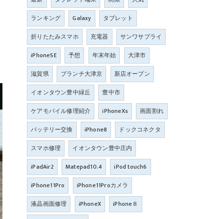
ランキング
Galaxy
タブレット
折りたたみスマホ
充電器
サンワサプライ
iPhoneSE
予想
年末年始
大津市
滋賀県
ブランチ大津京
新店オープン
イオンタウン豊中緑丘
豊中市
ケアモバイル修理紹介
iPhoneXs
画面割れ
バッテリー交換
iPhone8
ドックコネクタ
スマホ修理
イオンタウン豊中庄内
iPadAir2
Matepad10.4
iPod touch6
iPhone11Pro
iPhone11Proカメラ
液晶画面修理
iPhoneX
iPhone８