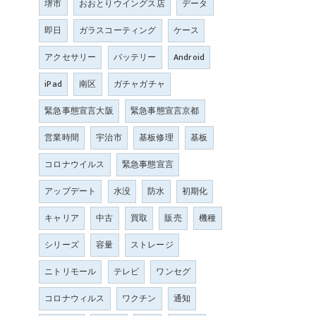
堺市
おおとりウイングス店
データ
即日
ガラスコーティング
ケース
アクセサリー
バッテリー
Android
iPad
南区
ガチャガチャ
緊急事態宣言大阪
緊急事態宣言京都
営業時間
宇治市
基板修理
基板
コロナウイルス
緊急事態宣言
アップデート
水没
防水
初期化
キャリア
中古
買取
販売
機種
シリーズ
容量
ストレージ
ニトリモール
テレビ
ワンセグ
コロナウィルス
ワクチン
通知