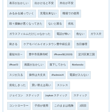
表示がおかしい
出かけると不安
外出が不安
みるみる減っていく
充電出来ない
職場での使用
段々接触が悪くなってきた
ないと困る
劣化
ガラスフィルムだけじゃなかった
電話が怖い
危ない
ガラス片
刺さる
ケアモバイルイオンタウン豊中緑丘店
当日修理
最短15分～
豊中市長興寺町
iPhoneSE(2020)
淀川区東三国
iPhoe13
画面がおかしい
落下してから
Nintendo
スジが入る
操作は大丈夫
iPadmini4
電源が入らない
劣化しきった
買い替えは高い
ストレス
ジョイコン スティック
Joykon スティック
スティック
コントローラー
子供が使用
このままは危険
2回目