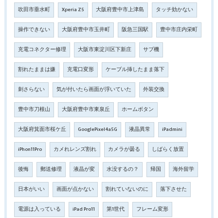
吹田市垂水町
Xperia Z5
大阪府豊中市上津島
タッチ効かない
操作できない
大阪府豊中市玉井町
阪急三国駅
豊中市庄内栄町
充電コネクター修理
大阪市東淀川区下新庄
サブ機
割れたままは嫌
充電口変形
ケーブル挿したまま落下
刺さらない
気が付いたら画面が浮いていた
外装交換
豊中市刀根山
大阪府豊中市東泉丘
ホームボタン
大阪府箕面市桜ケ丘
GooglePixel4a5G
液晶異常
iPadmini
iPhon11Pro
カメれレンズ割れ
カメラが曇る
しばらく放置
後悔
郵送修理
液晶が変
水没するの？
帰国
海外留学
日本がいい
画面が点かない
割れていないのに
落下させた
電源は入っている
iPad Pro11
第1世代
フレーム変形