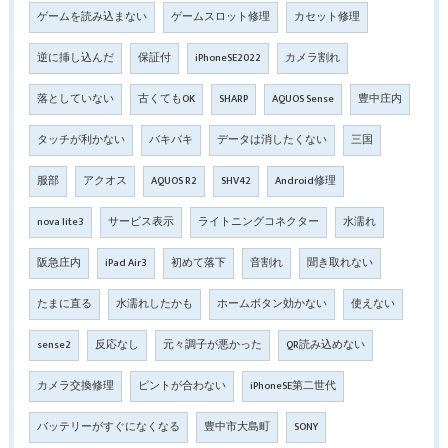
ゲームを読み込まない
ゲームスロット修理
カセット修理
逆に挿し込んだ
保証付
iPhoneSE2022
カメラ割れ
落としていない
古くてもOK
SHARP
AQUOS Sense
豊中庄内
タッチが利かない
バキバキ
データは消したくない
三国
服部
アクオス
AQUOS R2
SHV42
Android修理
nova lite3
サービス表示
ライトニングコネクター
水濡れ
阪急庄内
iPad Air3
初めて落下
音割れ
聞き取れない
たまに直る
水濡れしたかも
ホームボタン効かない
使えない
sense2
反応なし
元々調子が悪かった
QR読み込めない
カメラ交換修理
ピントが合わない
iPhoneSE第二世代
バッテリーがすぐになくなる
豊中市大島町
SONY