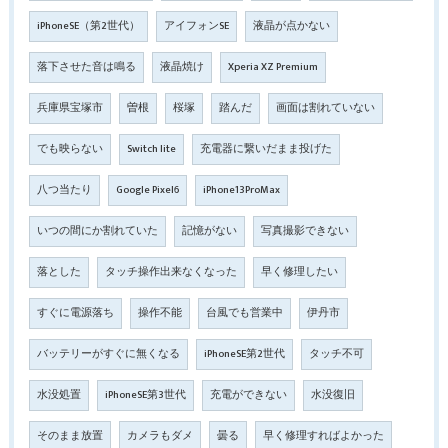
iPhoneSE（第2世代）
アイフォンSE
液晶が点かない
落下させた音は鳴る
液晶焼け
Xperia XZ Premium
兵庫県宝塚市
曽根
桜塚
踏んだ
画面は割れていない
でも映らない
Switch lite
充電器に繋いだまま投げた
八つ当たり
Google Pixel6
iPhone13ProMax
いつの間にか割れていた
記憶がない
写真撮影できない
落とした
タッチ操作出来なくなった
早く修理したい
すぐに電源落ち
操作不能
台風でも営業中
伊丹市
バッテリーがすぐに無くなる
iPhoneSE第2世代
タッチ不可
水没処置
iPhoneSE第3世代
充電ができない
水没復旧
そのまま放置
カメラもダメ
曇る
早く修理すればよかった