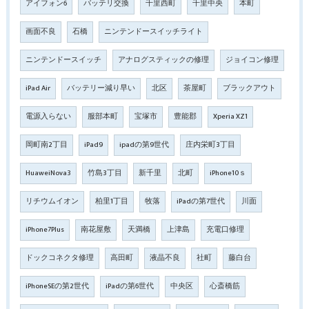
アイフォン6
バッテリ交換
千里西町
千里中央
本町
画面不良
石橋
ニンテンドースイッチライト
ニンテンドースイッチ
アナログスティックの修理
ジョイコン修理
iPad Air
バッテリー減り早い
北区
茶屋町
ブラックアウト
電源入らない
服部本町
宝塚市
豊能郡
Xperia XZ1
岡町南2丁目
iPad9
ipadの第9世代
庄内栄町3丁目
HuaweiNova3
竹島3丁目
新千里
北町
iPhone10ｓ
リチウムイオン
柏里1丁目
牧落
iPadの第7世代
川面
iPhone7Plus
南花屋敷
天満橋
上津島
充電口修理
ドックコネクタ修理
高田町
液晶不良
社町
藤白台
iPhoneSEの第2世代
iPadの第6世代
中央区
心斎橋筋