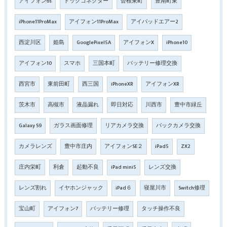
アイフォン6s
ドックコネクター
曽根東町
豊南町東
iPhone11ProMax
アイフォン11ProMax
アイパッドエアー2
西淀川区
姫島
GooglePixel5A
アイフォンX
iPhone10
アイフォン10
スマホ
三国本町
バッテリー修理交換
西宮市
東前田町
西三国
iPhoneXR
アイフォンXR
茨木市
高槻市
液晶漏れ
即日対応
川西市
豊中市緑丘
Galaxy S9
ガラス画面修理
リアカメラ交換
バックカメラ交換
カメラレンズ
豊中市庄内
アイフォンSE２
iPad5
ZX2
庄内栄町
利倉
起動不良
iPad mini5
レンズ交換
レンズ割れ
イヤホンジャック
iPad６
寝屋川市
Switch修理
宝山町
アイフォン7
バッテリー修理
タッチ操作不良