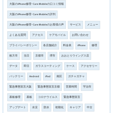
大阪のiPhone修理･Care Mobileの口コミ情報
大阪のiPhone修理･Care Mobileの評判
大阪のiPhone修理･Care Mobileのお客様の声
サービス
メニュー
よくある質問
アクセス
ケアモバイル
お問い合わせ
プライバシーポリシー
各店舗紹介
料金表
iPhone
修理
枚方市
当日
京都市
堺市
おおとりウイングス店
データ
即日
ガラスコーティング
ケース
アクセサリー
バッテリー
Android
iPad
南区
ガチャガチャ
緊急事態宣言大阪
緊急事態宣言京都
営業時間
宇治市
基板修理
基板
コロナウイルス
緊急事態宣言
アップデート
水没
防水
初期化
キャリア
中古