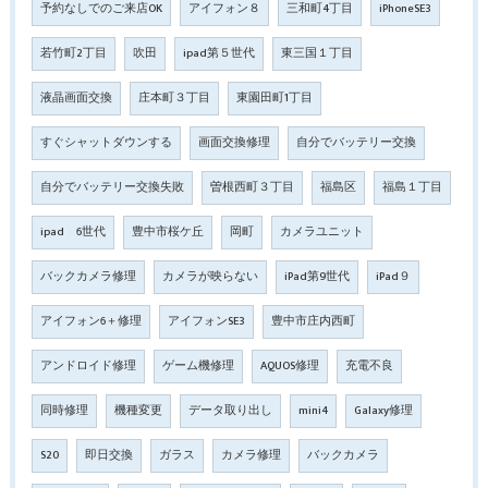
予約なしでのご来店OK
アイフォン８
三和町4丁目
iPhoneSE3
若竹町2丁目
吹田
ipad第５世代
東三国１丁目
液晶画面交換
庄本町３丁目
東園田町1丁目
すぐシャットダウンする
画面交換修理
自分でバッテリー交換
自分でバッテリー交換失敗
曽根西町３丁目
福島区
福島１丁目
ipad 6世代
豊中市桜ケ丘
岡町
カメラユニット
バックカメラ修理
カメラが映らない
iPad第9世代
iPad９
アイフォン6＋修理
アイフォンSE3
豊中市庄内西町
アンドロイド修理
ゲーム機修理
AQUOS修理
充電不良
同時修理
機種変更
データ取り出し
mini4
Galaxy修理
S20
即日交換
ガラス
カメラ修理
バックカメラ