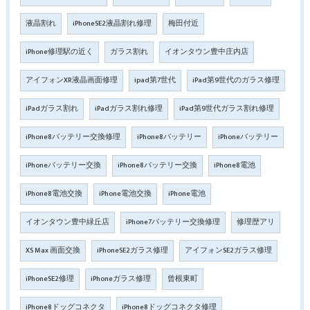
液晶割れ
iPhoneSE2液晶割れ修理
梅田付近
iPhone修理駅の近く
ガラス割れ
イオンタウン豊中庄内店
アイフォンXR液晶画面修理
ipad第7世代
iPad第9世代のガラス修理
iPadガラス割れ
iPadガラス割れ修理
iPad第9世代ガラス割れ修理
iPhone8バッテリー交換修理
iPhone8バッテリー
iPhoneバッテリー
iPhoneバッテリー交換
iPhone8バッテリー交換
iPhone8電池
iPhone8電池交換
iPhone電池交換
iPhone電池
イオンタウン豊中緑丘店
iPhone7バッテリー交換修理
修理歴アリ
XS Max 画面交換
iPhoneSE2ガラス修理
アイフォンSE2ガラス修理
iPhoneSE2修理
iPhoneガラス修理
曾根東町
iPhone8ドッグコネクタ
iPhone8ドッグコネクタ修理