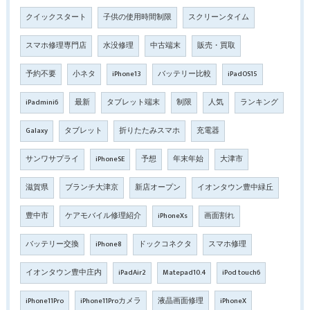
クイックスタート
子供の使用時間制限
スクリーンタイム
スマホ修理専門店
水没修理
中古端末
販売・買取
予約不要
小ネタ
iPhone13
バッテリー比較
iPadOS15
iPadmini6
最新
タブレット端末
制限
人気
ランキング
Galaxy
タブレット
折りたたみスマホ
充電器
サンワサプライ
iPhoneSE
予想
年末年始
大津市
滋賀県
ブランチ大津京
新店オープン
イオンタウン豊中緑丘
豊中市
ケアモバイル修理紹介
iPhoneXs
画面割れ
バッテリー交換
iPhone8
ドックコネクタ
スマホ修理
イオンタウン豊中庄内
iPadAir2
Matepad10.4
iPod touch6
iPhone11Pro
iPhone11Proカメラ
液晶画面修理
iPhoneX