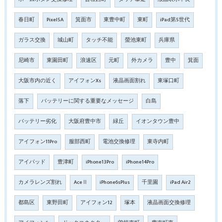
春日町
Pixel5A
箕面市
東豊中町
東町
iPad第5世代
ガラス交換
城山町
タッチ不能
螢池東町
兵庫県
尼崎市
東園田町
浪速区
元町
外カメラ
豊中
箕面
大阪市内の近く
アイフォンXs
液晶画面割れ
東塚口町
落下
バッテリーに関する重要なメッセージ
白島
バッテリー劣化
大阪府豊中市
緑丘
イオンタウン豊中
アイフォン11Pro
服部西町
電池交換修理
東寺内町
アイパッド
豊津町
iPhone13Pro
iPhone14Pro
カメラレンズ割れ
AceⅡ
iPhone6sPlus
千里園
iPad Air2
都島区
東野田町
アイフォン12
塚本
液晶画面交換修理