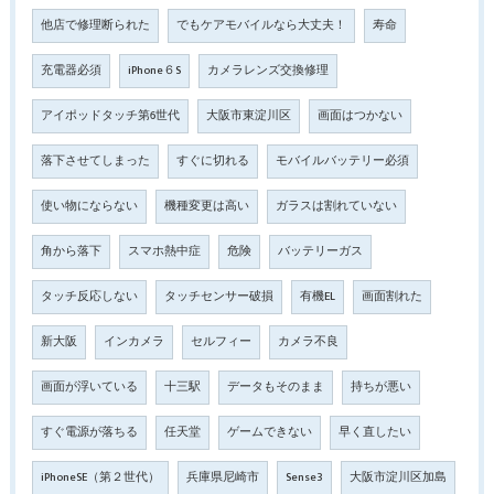
他店で修理断られた
でもケアモバイルなら大丈夫！
寿命
充電器必須
iPhone６S
カメラレンズ交換修理
アイポッドタッチ第6世代
大阪市東淀川区
画面はつかない
落下させてしまった
すぐに切れる
モバイルバッテリー必須
使い物にならない
機種変更は高い
ガラスは割れていない
角から落下
スマホ熱中症
危険
バッテリーガス
タッチ反応しない
タッチセンサー破損
有機EL
画面割れた
新大阪
インカメラ
セルフィー
カメラ不良
画面が浮いている
十三駅
データもそのまま
持ちが悪い
すぐ電源が落ちる
任天堂
ゲームできない
早く直したい
iPhoneSE（第２世代）
兵庫県尼崎市
Sense3
大阪市淀川区加島