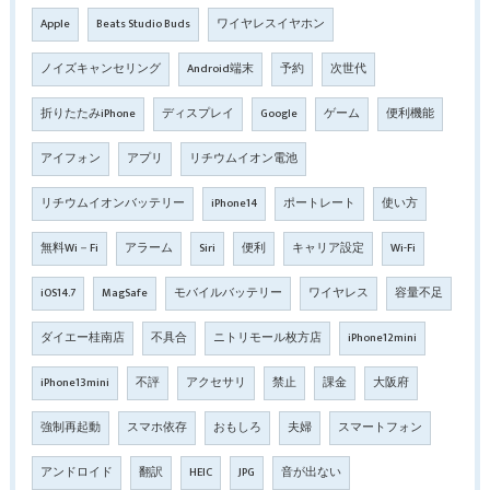
Apple
Beats Studio Buds
ワイヤレスイヤホン
ノイズキャンセリング
Android端末
予約
次世代
折りたたみiPhone
ディスプレイ
Google
ゲーム
便利機能
アイフォン
アプリ
リチウムイオン電池
リチウムイオンバッテリー
iPhone14
ポートレート
使い方
無料Wi－Fi
アラーム
Siri
便利
キャリア設定
Wi-Fi
iOS14.7
MagSafe
モバイルバッテリー
ワイヤレス
容量不足
ダイエー桂南店
不具合
ニトリモール枚方店
iPhone12mini
iPhone13mini
不評
アクセサリ
禁止
課金
大阪府
強制再起動
スマホ依存
おもしろ
夫婦
スマートフォン
アンドロイド
翻訳
HEIC
JPG
音が出ない