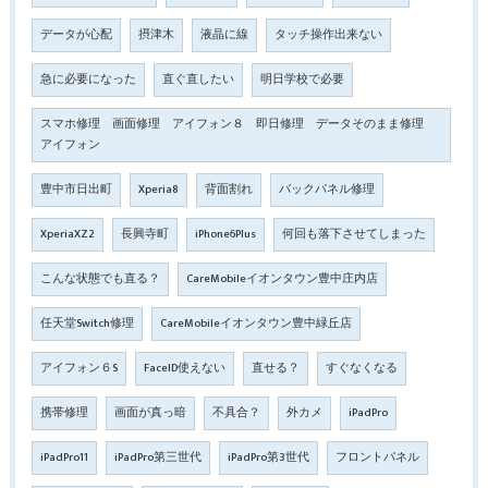
データが心配
摂津木
液晶に線
タッチ操作出来ない
急に必要になった
直ぐ直したい
明日学校で必要
スマホ修理 画面修理 アイフォン８ 即日修理 データそのまま修理
アイフォン
豊中市日出町
Xperia8
背面割れ
バックパネル修理
XperiaXZ2
長興寺町
iPhone6Plus
何回も落下させてしまった
こんな状態でも直る？
CareMobileイオンタウン豊中庄内店
任天堂Switch修理
CareMobileイオンタウン豊中緑丘店
アイフォン６S
FaceID使えない
直せる？
すぐなくなる
携帯修理
画面が真っ暗
不具合？
外カメ
iPadPro
iPadPro11
iPadPro第三世代
iPadPro第3世代
フロントパネル