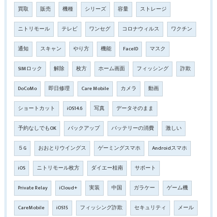
買取
販売
機種
シリーズ
容量
ストレージ
ニトリモール
テレビ
ワンセグ
コロナウィルス
ワクチン
通知
スキャン
やり方
機能
FaceID
マスク
SIMロック
解除
枚方
ホーム画面
フィッシング
詐欺
DoCoMo
即日修理
Care Mobile
カメラ
動画
ショートカット
iOS14.6
写真
データそのまま
予約なしでもOK
バックアップ
バッテリーの消費
激しい
５G
おおとりウイングス
ゲーミングスマホ
Androidスマホ
iOS
ニトリモール枚方
ダイエー桂南
サポート
Private Relay
iCloud+
実装
中国
ガラケー
ゲーム機
CareMobile
iOS15
フィッシング詐欺
セキュリティ
メール