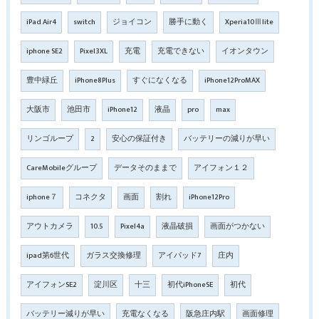
iPad Air4
switch
ジョイコン
勝手に動く
Xperia10Ⅲlite
iphone SE2
Pixel3XL
充電
充電できない
イオンタウン
豊中緑丘
iPhone8Plus
すぐになくなる
iPhone12ProMAX
大阪市
池田市
iPhone12
液晶
pro
max
リンゴループ
2
安心の保証付き
バッテリーの減りが早い
CareMobileグループ
データそのままで
アイフォン１２
iphone７
コネクタ
画面
割れ
iPhone12Pro
アウトカメラ
10.5
Pixel4a
液晶破損
画面がつかない
ipad第6世代
ガラス交換修理
アイパッド7
庄内
アイフォンSE2
淀川区
十三
初代iPhoneSE
初代
バッテリー減りが早い
充電なくなる
阪急庄内駅
画面修理