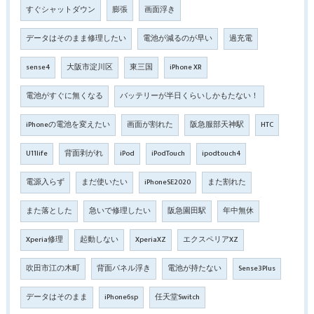
すぐシャットダウン
膨張
画面浮き
データはそのまま修理したい
電池が減るのが早い
過充電
sense4
大阪市淀川区
東三国
iPhone XR
電池がすぐに無くなる
バッテリーが半日くらいしかもたない！
iPhoneの電池を変えたい
画面が割れた
阪急服部天神駅
HTC
U11life
背面剥がれ
iPod
iPodTouch
ipodtouch4
電源入らず
まだ使いたい
iPhoneSE2020
また割れた
また落とした
急いで修理したい
阪急園田駅
年中無休
Xperia修理
起動しない
XperiaXZ
エクスペリアXZ
吹田市江の木町
背面パネル浮き
電池が持たない
Sense3Plus
データはそのまま
iPhone6sp
任天堂Switch