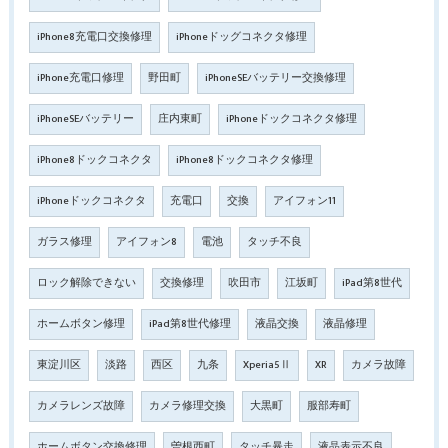
iPhone8充電口交換修理
iPhoneドッグコネクタ修理
iPhone充電口修理
野田町
iPhoneSEバッテリー交換修理
iPhoneSEバッテリー
庄内東町
iPhoneドックコネクタ修理
iPhone8ドックコネクタ
iPhone8ドックコネクタ修理
iPhoneドックコネクタ
充電口
交換
アイフォン11
ガラス修理
アイフォン8
電池
タッチ不良
ロック解除できない
交換修理
吹田市
江坂町
iPad第8世代
ホームボタン修理
iPad第8世代修理
液晶交換
液晶修理
東淀川区
淡路
西区
九条
Xperia5Ⅱ
XR
カメラ故障
カメラレンズ故障
カメラ修理交換
大黒町
服部寿町
ホームボタン交換修理
曽根西町
タッチ暴走
液晶表示不良