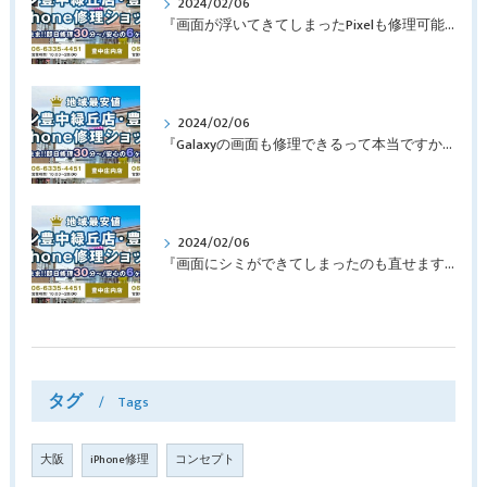
2024/02/06
『画面が浮いてきてしまったPixelも修理可能？』淀川区西三国よりバッテリー交換でご来店♪【Google Pixel5】
2024/02/06
『Galaxyの画面も修理できるって本当ですか？』豊中市服部本町より画面修理でご来店♪【Galaxy Note10+】
2024/02/06
『画面にシミができてしまったのも直せますか？』豊中市南桜塚より画面修理でご来店♪【iPhone11Pro】
タグ
Tags
大阪
iPhone修理
コンセプト