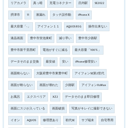
リアカメラ
真っ暗
充電コネクター
庄内駅
SE2022
摂津市
11
液漏れ
タッチ誤作動
iPhone X
最大容量「‐」
アイフォン１１
AQUOS R5G
操作出来ない
液晶画面
豊中市蛍池東町
減り早い
豊中市少路駅
豊中市新千里西町
電池がすぐに減る
最大容量「100％」
データそのまま交換
最安値
安い
iPhone修理安い
画面映らない
大阪府豊中市東豊中町
アイフォンSE第2世代
画面が映らない
画面が壊れた
少路駅
アイフォンXsMax
お風呂
エクスペリア
XZ2
データそのまま即日修理
画面にスジが入っている
画面破損
写真がキレイに撮影できない
イオン
AQUOS
修理歴あり
初代SE
サブ端末
自宅専用