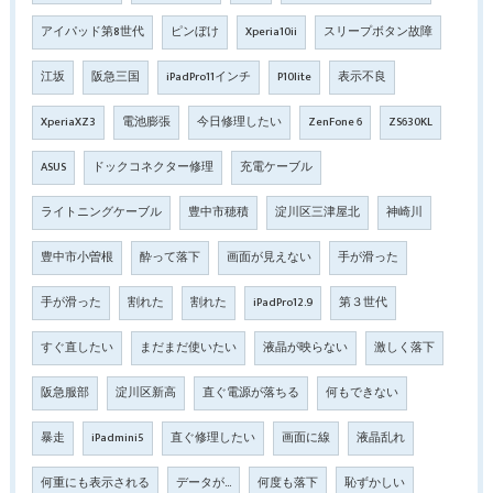
アイパッド第8世代
ピンぼけ
Xperia10ii
スリープボタン故障
江坂
阪急三国
iPadPro11インチ
P10lite
表示不良
XperiaXZ3
電池膨張
今日修理したい
ZenFone 6
ZS630KL
ASUS
ドックコネクター修理
充電ケーブル
ライトニングケーブル
豊中市穂積
淀川区三津屋北
神崎川
豊中市小曽根
酔って落下
画面が見えない
手が滑った
手が滑った
割れた
割れた
iPadPro12.9
第３世代
すぐ直したい
まだまだ使いたい
液晶が映らない
激しく落下
阪急服部
淀川区新高
直ぐ電源が落ちる
何もできない
暴走
iPadmini5
直ぐ修理したい
画面に線
液晶乱れ
何重にも表示される
データが…
何度も落下
恥ずかしい