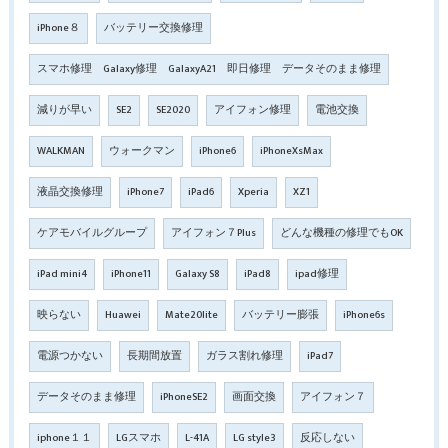
iPhone８
バッテリー交換修理
スマホ修理 Galaxy修理 GalaxyA21 即日修理 データそのまま修理
減りが早い
SE2
SE2020
アイフォン修理
電池交換
WALKMAN
ウォークマン
iPhone6
iPhoneXsMax
液晶交換修理
iPhone7
iPad6
Xperia
XZ1
ケアモバイルグループ
アイフォン７Plus
どんな機種の修理でもOK
iPad mini4
iPhone11
Galaxy S8
iPad8
ipad修理
映らない
Huawei
Mate20lite
バッテリー膨張
iPhone6s
電源つかない
長期間放置
ガラス割れ修理
iPad7
データそのまま修理
iPhoneSE2
画面交換
アイフォン７
iphone１１
LGスマホ
L-41A
LG style3
反応しない