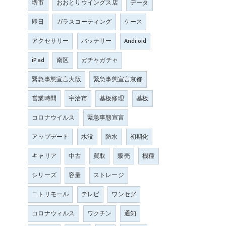
堺市
おおとりウイングス店
データ
即日
ガラスコーティング
ケース
アクセサリー
バッテリー
Android
iPad
南区
ガチャガチャ
緊急事態宣言大阪
緊急事態宣言京都
営業時間
宇治市
基板修理
基板
コロナウイルス
緊急事態宣言
アップデート
水没
防水
初期化
キャリア
中古
買取
販売
機種
シリーズ
容量
ストレージ
ニトリモール
テレビ
ワンセグ
コロナウィルス
ワクチン
通知