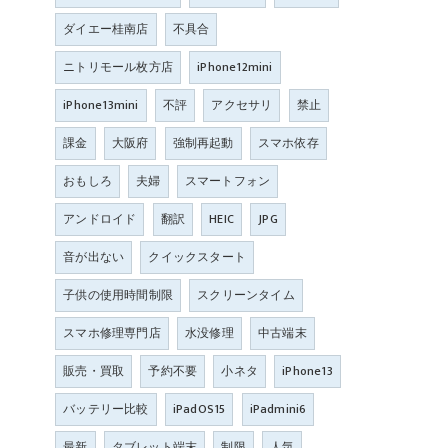
ダイエー桂南店
不具合
ニトリモール枚方店
iPhone12mini
iPhone13mini
不評
アクセサリ
禁止
課金
大阪府
強制再起動
スマホ依存
おもしろ
夫婦
スマートフォン
アンドロイド
翻訳
HEIC
JPG
音が出ない
クイックスタート
子供の使用時間制限
スクリーンタイム
スマホ修理専門店
水没修理
中古端末
販売・買取
予約不要
小ネタ
iPhone13
バッテリー比較
iPadOS15
iPadmini6
最新
タブレット端末
制限
人気