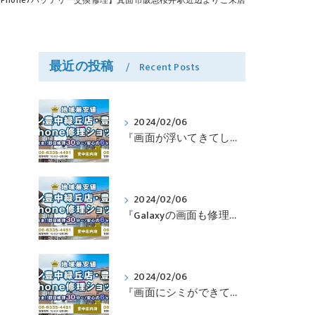
iPhone7バッテリー交換修理】箕面市阪急桜井駅近辺よりご来店
最近の投稿
Recent Posts
2024/02/06
『画面が浮いてきてしまったPixelも修理可能？』淀川区西三国よりバッテリー交換でご来店♪【Google Pixel5】
2024/02/06
『Galaxyの画面も修理できるって本当ですか？』豊中市服部本町より画面修理でご来店♪【Galaxy Note10+】
は
2024/02/06
『画面にシミができてしまったのも直せますか？』豊中市南桜塚より画面修理でご来店♪【iPhone11Pro】