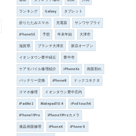
ランキング
Galaxy
タブレット
折りたたみスマホ
充電器
サンワサプライ
iPhoneSE
予想
年末年始
大津市
滋賀県
ブランチ大津京
新店オープン
イオンタウン豊中緑丘
豊中市
ケアモバイル修理紹介
iPhoneXs
画面割れ
バッテリー交換
iPhone8
ドックコネクタ
スマホ修理
イオンタウン豊中庄内
iPadAir2
Matepad10.4
iPod touch6
iPhone11Pro
iPhone11Proカメラ
液晶画面修理
iPhoneX
iPhone８