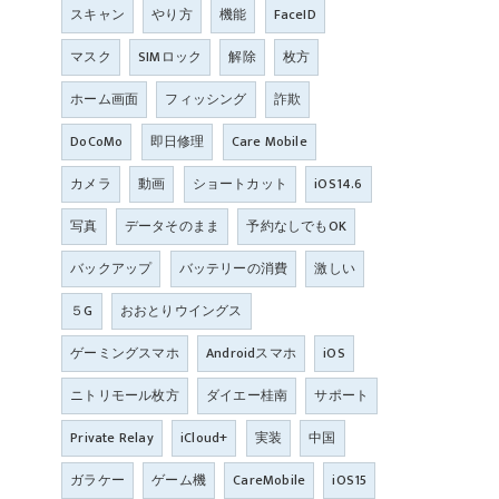
スキャン
やり方
機能
FaceID
マスク
SIMロック
解除
枚方
ホーム画面
フィッシング
詐欺
DoCoMo
即日修理
Care Mobile
カメラ
動画
ショートカット
iOS14.6
写真
データそのまま
予約なしでもOK
バックアップ
バッテリーの消費
激しい
５G
おおとりウイングス
ゲーミングスマホ
Androidスマホ
iOS
ニトリモール枚方
ダイエー桂南
サポート
Private Relay
iCloud+
実装
中国
ガラケー
ゲーム機
CareMobile
iOS15