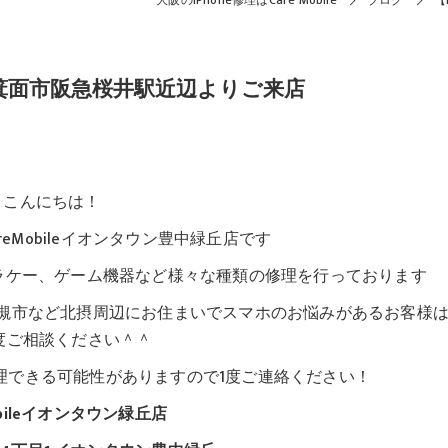
大阪のiPhone修理はCare Mobile
ブログ
【
理】箕面市阪急桜井駅近辺よりご来店
こんにちは！
eMobileイオンタウン豊中緑丘店です
iPod、ガラケー、ゲーム機器など様々な種類の修理を行っております
槻市など北摂周辺にお住まいでスマホのお悩みがあるお客様
度ご相談ください＾＾
理できる可能性がありますので1度ご連絡ください！
obileイオンタウン緑丘店