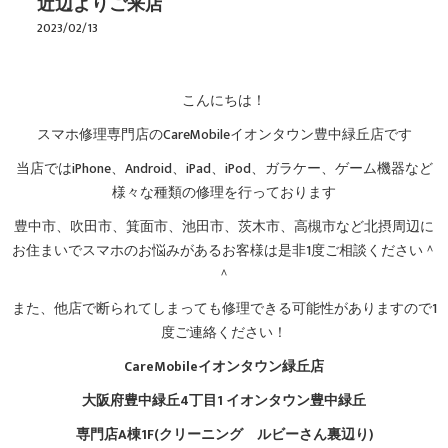
近辺よりご来店
2023/02/13
こんにちは！
スマホ修理専門店のCareMobileイオンタウン豊中緑丘店です
当店ではiPhone、Android、iPad、iPod、ガラケー、ゲーム機器など
様々な種類の修理を行っております
豊中市、吹田市、箕面市、池田市、茨木市、高槻市など北摂周辺に
お住まいでスマホのお悩みがあるお客様は是非1度ご相談ください＾
＾
また、他店で断られてしまっても修理できる可能性がありますので1
度ご連絡ください！
CareMobileイオンタウン緑丘店
大阪府豊中緑丘4丁目1 イオンタウン豊中緑丘
専門店A棟1F(クリーニング ルビーさん裏辺り)