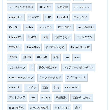
データそのまま修理
iPhoneSE2
画面交換
アイフォン７
iphone１１
LGスマホ
L-41A
LG style3
反応しない
iPad Air4
switch
ジョイコン
勝手に動く
Xperia10Ⅲlite
iphone SE2
Pixel3XL
充電
充電できない
イオンタウン
豊中緑丘
iPhone8Plus
すぐになくなる
iPhone12ProMAX
大阪市
池田市
iPhone12
液晶
pro
max
リンゴループ
2
安心の保証付き
バッテリーの減りが早い
CareMobileグループ
データそのままで
アイフォン１２
iphone７
コネクタ
画面
割れ
iPhone12Pro
アウトカメラ
10.5
Pixel4a
液晶破損
画面がつかない
ipad第6世代
ガラス交換修理
アイパッド7
庄内