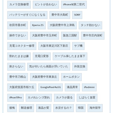
カメラ交換修理
ピントが合わない
iPhoneSE第二世代
バッテリーがすぐになくなる
豊中市大島町
SONY
吹田市垂水町
Xperia Z5
大阪府豊中市上津島
タッチ効かない
操作できない
大阪府豊中市玉井町
阪急三国駅
豊中市庄内栄町
充電コネクター修理
大阪市東淀川区下新庄
サブ機
割れたままは嫌
充電口変形
ケーブル挿したまま落下
刺さらない
気が付いたら画面が浮いていた
外装交換
豊中市刀根山
大阪府豊中市東泉丘
ホームボタン
大阪府箕面市桜ケ丘
GooglePixel4a5G
液晶異常
iPadmini
iPhon11Pro
カメれレンズ割れ
カメラが曇る
しばらく放置
後悔
郵送修理
液晶が変
水没するの？
帰国
海外留学