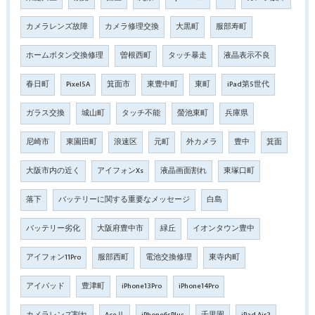
カメラレンズ故障
カメラ修理交換
大黒町
服部寿町
ホームボタン交換修理
曽根西町
タッチ暴走
液晶表示不良
春日町
Pixel5A
箕面市
東豊中町
東町
iPad第5世代
ガラス交換
城山町
タッチ不能
螢池東町
兵庫県
尼崎市
東園田町
浪速区
元町
外カメラ
豊中
箕面
大阪市内の近く
アイフォンXs
液晶画面割れ
東塚口町
落下
バッテリーに関する重要なメッセージ
白島
バッテリー劣化
大阪府豊中市
緑丘
イオンタウン豊中
アイフォン11Pro
服部西町
電池交換修理
東寺内町
アイパッド
豊津町
iPhone13Pro
iPhone14Pro