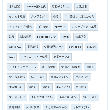
水没処置
iPhoneSE第3世代
充電ができない
水没復旧
そのまま放置
カメラもダメ
曇る
早く修理すればよかった
アイパッド第8世代
ピンぼけ
Xperia10ii
スリープボタン故障
江坂
阪急三国
iPadPro11インチ
P10lite
表示不良
XperiaXZ3
電池膨張
今日修理したい
ZenFone 6
ZS630KL
ASUS
ドックコネクター修理
充電ケーブル
ライトニングケーブル
豊中市穂積
淀川区三津屋北
神崎川
豊中市小曽根
酔って落下
画面が見えない
手が滑った
手が滑った
割れた
割れた
iPadPro12.9
第３世代
すぐ直したい
まだまだ使いたい
液晶が映らない
激しく落下
阪急服部
淀川区新高
直ぐ電源が落ちる
何もできない