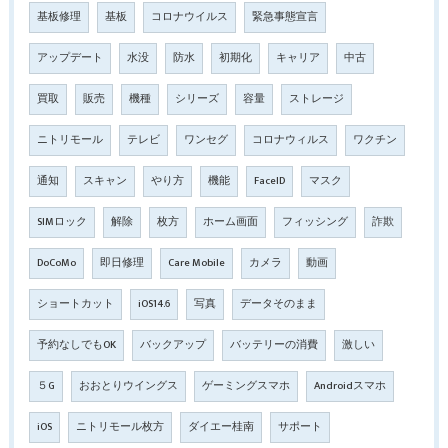
基板修理
基板
コロナウイルス
緊急事態宣言
アップデート
水没
防水
初期化
キャリア
中古
買取
販売
機種
シリーズ
容量
ストレージ
ニトリモール
テレビ
ワンセグ
コロナウィルス
ワクチン
通知
スキャン
やり方
機能
FaceID
マスク
SIMロック
解除
枚方
ホーム画面
フィッシング
詐欺
DoCoMo
即日修理
Care Mobile
カメラ
動画
ショートカット
iOS14.6
写真
データそのまま
予約なしでもOK
バックアップ
バッテリーの消費
激しい
５G
おおとりウイングス
ゲーミングスマホ
Androidスマホ
iOS
ニトリモール枚方
ダイエー桂南
サポート