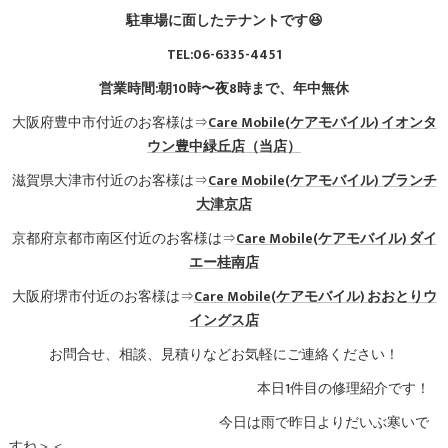
駐車場に面したテナントです😆
TEL:06-6335-4451
営業時間:朝10時〜夜8時まで、年中無休
大阪府豊中市付近のお客様は⇒
Care Mobile(ケアモバイル)
イオンタ
ウン豊中緑丘店（当店）
滋賀県大津市付近のお客様は⇒
Care Mobile(ケアモバイル) ブランチ
大津京店
京都府京都市南区付近のお客様は⇒
Care Mobile(ケアモバイル)
ダイ
エー桂南店
大阪府堺市付近のお客様は⇒
Care Mobile(ケアモバイル)
おおとりウ
イングス店
お問合せ、相談、見積りなどお気軽にご連絡ください！
本日1件目の修理紹介です！
今日は雨で昨日よりだいぶ寒いで
すね＞＜