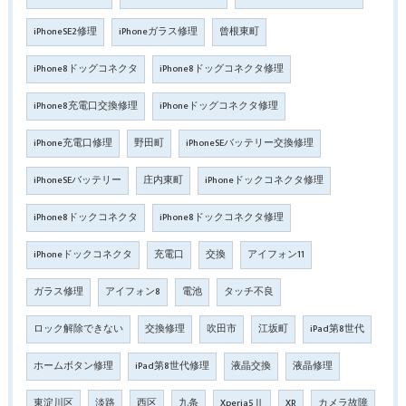
iPhoneSE2修理
iPhoneガラス修理
曾根東町
iPhone8ドッグコネクタ
iPhone8ドッグコネクタ修理
iPhone8充電口交換修理
iPhoneドッグコネクタ修理
iPhone充電口修理
野田町
iPhoneSEバッテリー交換修理
iPhoneSEバッテリー
庄内東町
iPhoneドックコネクタ修理
iPhone8ドックコネクタ
iPhone8ドックコネクタ修理
iPhoneドックコネクタ
充電口
交換
アイフォン11
ガラス修理
アイフォン8
電池
タッチ不良
ロック解除できない
交換修理
吹田市
江坂町
iPad第8世代
ホームボタン修理
iPad第8世代修理
液晶交換
液晶修理
東淀川区
淡路
西区
九条
Xperia5Ⅱ
XR
カメラ故障