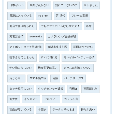
日本がいい
画面が点かない
割れていないのに
落下させた
電源は入っている
iPad Pro11
第1世代
フレーム変形
他店で修理断られた
でもケアモバイルなら大丈夫！
寿命
充電器必須
iPhone６S
カメラレンズ交換修理
アイポッドタッチ第6世代
大阪市東淀川区
画面はつかない
落下させてしまった
すぐに切れる
モバイルバッテリー必須
使い物にならない
機種変更は高い
ガラスは割れていない
角から落下
スマホ熱中症
危険
バッテリーガス
タッチ反応しない
タッチセンサー破損
有機EL
画面割れた
新大阪
インカメラ
セルフィー
カメラ不良
画面が浮いている
十三駅
データもそのまま
持ちが悪い