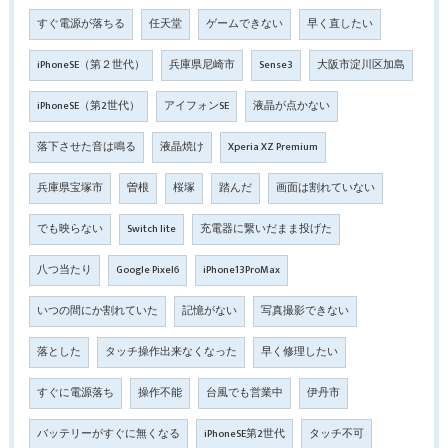
すぐ電源が落ちる
任天堂
ゲームできない
早く直したい
iPhoneSE（第２世代）
兵庫県尼崎市
Sense3
大阪市淀川区加島
iPhoneSE（第2世代）
アイフォンSE
液晶が点かない
落下させた音は鳴る
液晶焼け
Xperia XZ Premium
兵庫県宝塚市
曽根
桜塚
踏んだ
画面は割れていない
でも映らない
Switch lite
充電器に繋いだまま投げた
八つ当たり
Google Pixel6
iPhone13ProMax
いつの間にか割れていた
記憶がない
写真撮影できない
落とした
タッチ操作出来なくなった
早く修理したい
すぐに電源落ち
操作不能
台風でも営業中
伊丹市
バッテリーがすぐに無くなる
iPhoneSE第2世代
タッチ不可