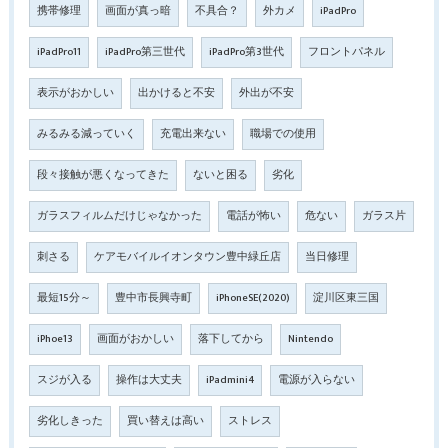
携帯修理
画面が真っ暗
不具合？
外カメ
iPadPro
iPadPro11
iPadPro第三世代
iPadPro第3世代
フロントパネル
表示がおかしい
出かけると不安
外出が不安
みるみる減っていく
充電出来ない
職場での使用
段々接触が悪くなってきた
ないと困る
劣化
ガラスフィルムだけじゃなかった
電話が怖い
危ない
ガラス片
刺さる
ケアモバイルイオンタウン豊中緑丘店
当日修理
最短15分～
豊中市長興寺町
iPhoneSE(2020)
淀川区東三国
iPhoe13
画面がおかしい
落下してから
Nintendo
スジが入る
操作は大丈夫
iPadmini4
電源が入らない
劣化しきった
買い替えは高い
ストレス