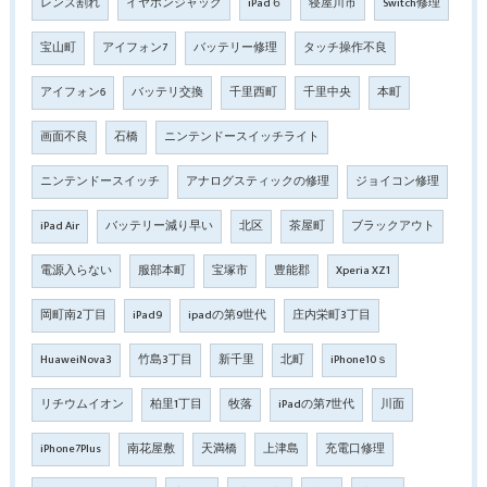
レンズ割れ
イヤホンジャック
iPad６
寝屋川市
Switch修理
宝山町
アイフォン7
バッテリー修理
タッチ操作不良
アイフォン6
バッテリ交換
千里西町
千里中央
本町
画面不良
石橋
ニンテンドースイッチライト
ニンテンドースイッチ
アナログスティックの修理
ジョイコン修理
iPad Air
バッテリー減り早い
北区
茶屋町
ブラックアウト
電源入らない
服部本町
宝塚市
豊能郡
Xperia XZ1
岡町南2丁目
iPad9
ipadの第9世代
庄内栄町3丁目
HuaweiNova3
竹島3丁目
新千里
北町
iPhone10ｓ
リチウムイオン
柏里1丁目
牧落
iPadの第7世代
川面
iPhone7Plus
南花屋敷
天満橋
上津島
充電口修理