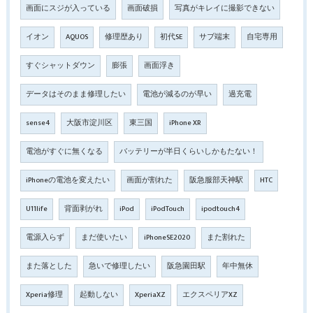
画面にスジが入っている
画面破損
写真がキレイに撮影できない
イオン
AQUOS
修理歴あり
初代SE
サブ端末
自宅専用
すぐシャットダウン
膨張
画面浮き
データはそのまま修理したい
電池が減るのが早い
過充電
sense4
大阪市淀川区
東三国
iPhone XR
電池がすぐに無くなる
バッテリーが半日くらいしかもたない！
iPhoneの電池を変えたい
画面が割れた
阪急服部天神駅
HTC
U11life
背面剥がれ
iPod
iPodTouch
ipodtouch4
電源入らず
まだ使いたい
iPhoneSE2020
また割れた
また落とした
急いで修理したい
阪急園田駅
年中無休
Xperia修理
起動しない
XperiaXZ
エクスペリアXZ