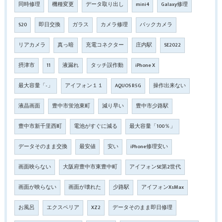
同時修理
機種変更
データ取り出し
mini4
Galaxy修理
S20
即日交換
ガラス
カメラ修理
バックカメラ
リアカメラ
真っ暗
充電コネクター
庄内駅
SE2022
摂津市
11
液漏れ
タッチ誤作動
iPhone X
最大容量「‐」
アイフォン１１
AQUOS R5G
操作出来ない
液晶画面
豊中市蛍池東町
減り早い
豊中市少路駅
豊中市新千里西町
電池がすぐに減る
最大容量「100％」
データそのまま交換
最安値
安い
iPhone修理安い
画面映らない
大阪府豊中市東豊中町
アイフォンSE第2世代
画面が映らない
画面が壊れた
少路駅
アイフォンXsMax
お風呂
エクスペリア
XZ2
データそのまま即日修理