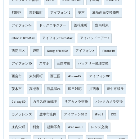
カメラレンズ割れ
AceⅡ
iPhone6sPlus
千里園
iPad Air2
都島区
東野田町
アイフォン12
塚本
液晶画面交換修理
アイフォン6s
ドックコネクター
曽根東町
豊南町東
iPhone11ProMax
アイフォン11ProMax
アイパッドエアー2
西淀川区
姫島
GooglePixel5A
アイフォンX
iPhone10
アイフォン10
スマホ
三国本町
バッテリー修理交換
西宮市
東前田町
西三国
iPhoneXR
アイフォンXR
茨木市
高槻市
液晶漏れ
即日対応
川西市
豊中市緑丘
Galaxy S9
ガラス画面修理
リアカメラ交換
バックカメラ交換
カメラレンズ
豊中市庄内
アイフォンSE２
iPad5
ZX2
庄内栄町
利倉
起動不良
iPad mini5
レンズ交換