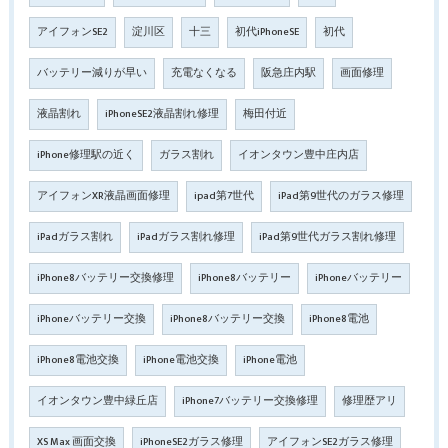
アイフォンSE2
淀川区
十三
初代iPhoneSE
初代
バッテリー減りが早い
充電なくなる
阪急庄内駅
画面修理
液晶割れ
iPhoneSE2液晶割れ修理
梅田付近
iPhone修理駅の近く
ガラス割れ
イオンタウン豊中庄内店
アイフォンXR液晶画面修理
ipad第7世代
iPad第9世代のガラス修理
iPadガラス割れ
iPadガラス割れ修理
iPad第9世代ガラス割れ修理
iPhone8バッテリー交換修理
iPhone8バッテリー
iPhoneバッテリー
iPhoneバッテリー交換
iPhone8バッテリー交換
iPhone8電池
iPhone8電池交換
iPhone電池交換
iPhone電池
イオンタウン豊中緑丘店
iPhone7バッテリー交換修理
修理歴アリ
XS Max 画面交換
iPhoneSE2ガラス修理
アイフォンSE2ガラス修理