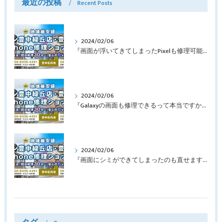
最近の投稿
Recent Posts
2024/02/06
『画面が浮いてきてしまったPixelも修理可能？』淀川区西三国よりバッテリー交換でご来店♪【Google Pixel5】
2024/02/06
『Galaxyの画面も修理できるって本当ですか？』豊中市服部本町より画面修理でご来店♪【Galaxy Note10+】
2024/02/06
『画面にシミができてしまったのも直せますか？』豊中市南桜塚より画面修理でご来店♪【iPhone11Pro】