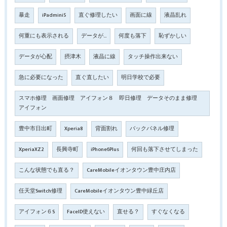
暴走
iPadmini5
直ぐ修理したい
画面に線
液晶乱れ
何重にも表示される
データが…
何度も落下
恥ずかしい
データが心配
摂津木
液晶に線
タッチ操作出来ない
急に必要になった
直ぐ直したい
明日学校で必要
スマホ修理 画面修理 アイフォン８ 即日修理 データそのまま修理
アイフォン
豊中市日出町
Xperia8
背面割れ
バックパネル修理
XperiaXZ2
長興寺町
iPhone6Plus
何回も落下させてしまった
こんな状態でも直る？
CareMobileイオンタウン豊中庄内店
任天堂Switch修理
CareMobileイオンタウン豊中緑丘店
アイフォン６S
FaceID使えない
直せる？
すぐなくなる