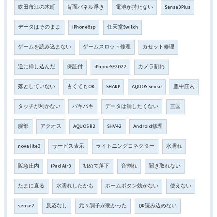
吹田市江の木町
背面パネル浮き
電池が持たない
Sense3Plus
データはそのまま
iPhone6sp
任天堂Switch
ゲームを読み込まない
ゲームスロット修理
カセット修理
逆に挿し込んだ
保証付
iPhoneSE2022
カメラ割れ
落としていない
古くてもOK
SHARP
AQUOS Sense
豊中庄内
タッチが利かない
バキバキ
データは消したくない
三国
服部
アクオス
AQUOS R2
SHV42
Android修理
nova lite3
サービス表示
ライトニングコネクター
水濡れ
阪急庄内
iPad Air3
初めて落下
音割れ
聞き取れない
たまに直る
水濡れしたかも
ホームボタン効かない
使えない
sense2
反応なし
元々調子が悪かった
QR読み込めない