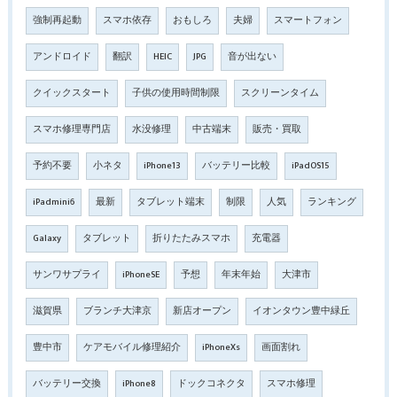
強制再起動
スマホ依存
おもしろ
夫婦
スマートフォン
アンドロイド
翻訳
HEIC
JPG
音が出ない
クイックスタート
子供の使用時間制限
スクリーンタイム
スマホ修理専門店
水没修理
中古端末
販売・買取
予約不要
小ネタ
iPhone13
バッテリー比較
iPadOS15
iPadmini6
最新
タブレット端末
制限
人気
ランキング
Galaxy
タブレット
折りたたみスマホ
充電器
サンワサプライ
iPhoneSE
予想
年末年始
大津市
滋賀県
ブランチ大津京
新店オープン
イオンタウン豊中緑丘
豊中市
ケアモバイル修理紹介
iPhoneXs
画面割れ
バッテリー交換
iPhone8
ドックコネクタ
スマホ修理