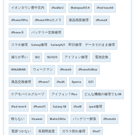
イオンタウン豊中庄内
iPadAir2
Matepad10.4
iPod touch6
iPhone11Pro
iPhone11Proカメラ
液晶画面修理
iPhoneX
iPhone８
バッテリー交換修理
スマホ修理 Galaxy修理 GalaxyA21 即日修理 データそのまま修理
減りが早い
SE2
SE2020
アイフォン修理
電池交換
WALKMAN
ウォークマン
iPhone6
iPhoneXsMax
液晶交換修理
iPhone7
iPad6
Xperia
XZ1
ケアモバイルグループ
アイフォン７Plus
どんな機種の修理でもOK
iPad mini4
iPhone11
Galaxy S8
iPad8
ipad修理
映らない
Huawei
Mate20lite
バッテリー膨張
iPhone6s
電源つかない
長期間放置
ガラス割れ修理
iPad7