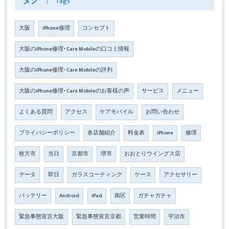
タグ
Tags
大阪
iPhone修理
コンセプト
大阪のiPhone修理･Care Mobileの口コミ情報
大阪のiPhone修理･Care Mobileの評判
大阪のiPhone修理･Care Mobileのお客様の声
サービス
メニュー
よくある質問
アクセス
ケアモバイル
お問い合わせ
プライバシーポリシー
各店舗紹介
料金表
iPhone
修理
枚方市
当日
京都市
堺市
おおとりウイングス店
データ
即日
ガラスコーティング
ケース
アクセサリー
バッテリー
Android
iPad
南区
ガチャガチャ
緊急事態宣言大阪
緊急事態宣言京都
営業時間
宇治市