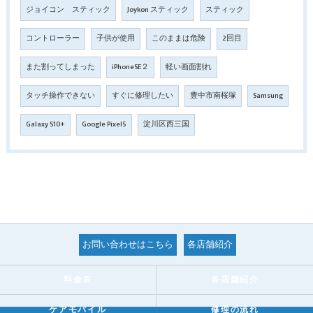
ジョイコン スティック
Joykon スティック
スティック
コントローラー
子供が使用
このままは危険
2回目
また割ってしまった
iPhoneSE２
軽い画面割れ
タッチ操作できない
すぐに修理したい
豊中市南桜塚
Samsung
Galaxy S10+
Google Pixel5
淀川区西三国
お問い合わせはこちら
各店舗紹介
料金表
各店舗紹介
ケアモバイル
修理の流れ