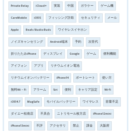
Private Relay
iCloud+
実装
中国
ガラケー
ゲーム機
CareMobile
iOS15
フィッシング詐欺
セキュリティ
メール
Apple
Beats Studio Buds
ワイヤレスイヤホン
ノイズキャンセリング
Android端末
予約
次世代
折りたたみiPhone
ディスプレイ
Google
ゲーム
便利機能
アイフォン
アプリ
リチウムイオン電池
リチウムイオンバッテリー
iPhone14
ポートレート
使い方
無料Wi－Fi
アラーム
Siri
便利
キャリア設定
Wi-Fi
iOS14.7
MagSafe
モバイルバッテリー
ワイヤレス
容量不足
ダイエー桂南店
不具合
ニトリモール枚方店
iPhone12mini
iPhone13mini
不評
アクセサリ
禁止
課金
大阪府