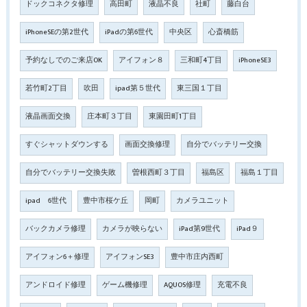
ドックコネクタ修理
高田町
液晶不良
社町
藤白台
iPhoneSEの第2世代
iPadの第6世代
中央区
心斎橋筋
予約なしでのご来店OK
アイフォン８
三和町4丁目
iPhoneSE3
若竹町2丁目
吹田
ipad第５世代
東三国１丁目
液晶画面交換
庄本町３丁目
東園田町1丁目
すぐシャットダウンする
画面交換修理
自分でバッテリー交換
自分でバッテリー交換失敗
曽根西町３丁目
福島区
福島１丁目
ipad 6世代
豊中市桜ケ丘
岡町
カメラユニット
バックカメラ修理
カメラが映らない
iPad第9世代
iPad９
アイフォン6＋修理
アイフォンSE3
豊中市庄内西町
アンドロイド修理
ゲーム機修理
AQUOS修理
充電不良