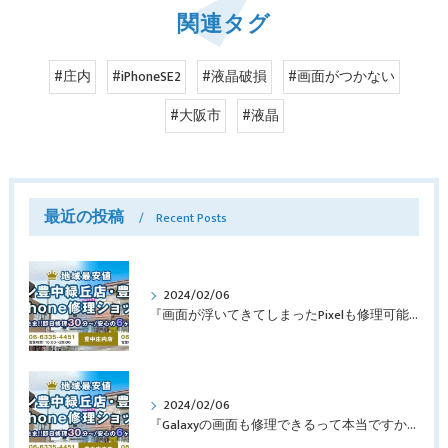
関連タグ
#庄内
#iPhoneSE2
#液晶破損
#画面がつかない
#大阪市
#液晶
最近の投稿
Recent Posts
2024/02/06
『画面が浮いてきてしまったPixelも修理可能？』淀川区西三国よりバッテリー交換でご来店♪【Google Pixel5】
2024/02/06
『Galaxyの画面も修理できるって本当ですか？』豊中市服部本町より画面修理でご来店♪【Galaxy Note10+】