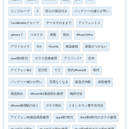
リンゴループ
2
安心の保証付き
バッテリーの減りが早い
CareMobileグループ
データそのままで
アイフォン１２
iphone７
コネクタ
画面
割れ
iPhone12Pro
アウトカメラ
10.5
Pixel4a
液晶破損
画面がつかない
ipad第6世代
ガラス交換修理
アイパッド7
庄内
アイフォンSE2
淀川区
十三
初代iPhoneSE
初代
バッテリー減りが早い
充電なくなる
阪急庄内駅
画面修理
液晶割れ
iPhoneSE2液晶割れ修理
梅田付近
iPhone修理駅の近く
ガラス割れ
イオンタウン豊中庄内店
アイフォンXR液晶画面修理
ipad第7世代
iPad第9世代のガラス修理