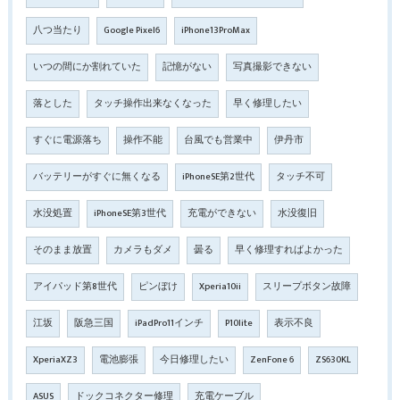
八つ当たり
Google Pixel6
iPhone13ProMax
いつの間にか割れていた
記憶がない
写真撮影できない
落とした
タッチ操作出来なくなった
早く修理したい
すぐに電源落ち
操作不能
台風でも営業中
伊丹市
バッテリーがすぐに無くなる
iPhoneSE第2世代
タッチ不可
水没処置
iPhoneSE第3世代
充電ができない
水没復旧
そのまま放置
カメラもダメ
曇る
早く修理すればよかった
アイパッド第8世代
ピンぼけ
Xperia10ii
スリープボタン故障
江坂
阪急三国
iPadPro11インチ
P10lite
表示不良
XperiaXZ3
電池膨張
今日修理したい
ZenFone 6
ZS630KL
ASUS
ドックコネクター修理
充電ケーブル