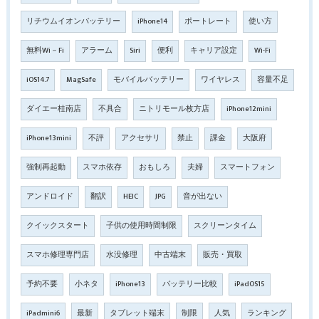
リチウムイオンバッテリー
iPhone14
ポートレート
使い方
無料Wi－Fi
アラーム
Siri
便利
キャリア設定
Wi-Fi
iOS14.7
MagSafe
モバイルバッテリー
ワイヤレス
容量不足
ダイエー桂南店
不具合
ニトリモール枚方店
iPhone12mini
iPhone13mini
不評
アクセサリ
禁止
課金
大阪府
強制再起動
スマホ依存
おもしろ
夫婦
スマートフォン
アンドロイド
翻訳
HEIC
JPG
音が出ない
クイックスタート
子供の使用時間制限
スクリーンタイム
スマホ修理専門店
水没修理
中古端末
販売・買取
予約不要
小ネタ
iPhone13
バッテリー比較
iPadOS15
iPadmini6
最新
タブレット端末
制限
人気
ランキング