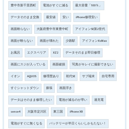
豊中市新千里西町
電池がすぐに減る
最大容量「100％」
データそのまま交換
最安値
安い
iPhone修理安い
画面映らない
大阪府豊中市東豊中町
アイフォンSE第2世代
画面が映らない
画面が壊れた
少路駅
アイフォンXsMax
お風呂
エクスペリア
XZ2
データそのまま即日修理
画面にスジが入っている
画面破損
写真がキレイに撮影できない
イオン
AQUOS
修理歴あり
初代SE
サブ端末
自宅専用
すぐシャットダウン
膨張
画面浮き
データはそのまま修理したい
電池が減るのが早い
過充電
sense4
大阪市淀川区
東三国
iPhone XR
電池がすぐに無くなる
バッテリーが半日くらいしかもたない！