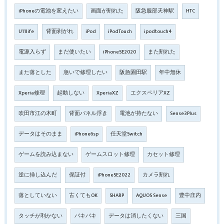
iPhoneの電池を変えたい
画面が割れた
阪急服部天神駅
HTC
U11life
背面剥がれ
iPod
iPodTouch
ipodtouch4
電源入らず
まだ使いたい
iPhoneSE2020
また割れた
また落とした
急いで修理したい
阪急園田駅
年中無休
Xperia修理
起動しない
XperiaXZ
エクスペリアXZ
吹田市江の木町
背面パネル浮き
電池が持たない
Sense3Plus
データはそのまま
iPhone6sp
任天堂Switch
ゲームを読み込まない
ゲームスロット修理
カセット修理
逆に挿し込んだ
保証付
iPhoneSE2022
カメラ割れ
落としていない
古くてもOK
SHARP
AQUOS Sense
豊中庄内
タッチが利かない
バキバキ
データは消したくない
三国