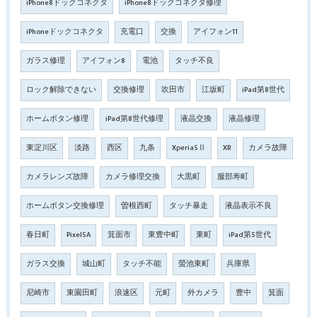
iPhone8ドックコネクタ
iPhone8ドックコネクタ修理
iPhoneドックコネクタ
充電口
交換
アイフォン11
ガラス修理
アイフォン8
電池
タッチ不良
ロック解除できない
交換修理
吹田市
江坂町
iPad第8世代
ホームボタン修理
iPad第8世代修理
液晶交換
液晶修理
東淀川区
淡路
西区
九条
Xperia5Ⅱ
XR
カメラ故障
カメラレンズ故障
カメラ修理交換
大黒町
服部寿町
ホームボタン交換修理
曽根西町
タッチ暴走
液晶表示不良
春日町
Pixel5A
箕面市
東豊中町
東町
iPad第5世代
ガラス交換
城山町
タッチ不能
螢池東町
兵庫県
尼崎市
東園田町
浪速区
元町
外カメラ
豊中
箕面