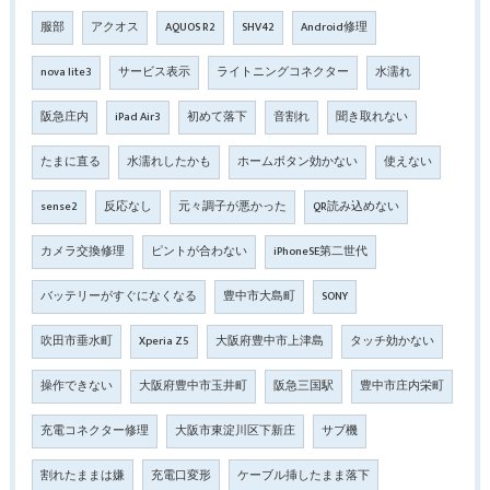
服部
アクオス
AQUOS R2
SHV42
Android修理
nova lite3
サービス表示
ライトニングコネクター
水濡れ
阪急庄内
iPad Air3
初めて落下
音割れ
聞き取れない
たまに直る
水濡れしたかも
ホームボタン効かない
使えない
sense2
反応なし
元々調子が悪かった
QR読み込めない
カメラ交換修理
ピントが合わない
iPhoneSE第二世代
バッテリーがすぐになくなる
豊中市大島町
SONY
吹田市垂水町
Xperia Z5
大阪府豊中市上津島
タッチ効かない
操作できない
大阪府豊中市玉井町
阪急三国駅
豊中市庄内栄町
充電コネクター修理
大阪市東淀川区下新庄
サブ機
割れたままは嫌
充電口変形
ケーブル挿したまま落下