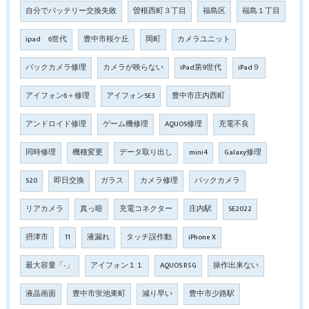
自分でバッテリー交換失敗
曽根西町３丁目
福島区
福島１丁目
ipad 6世代
豊中市桜ケ丘
岡町
カメラユニット
バックカメラ修理
カメラが映らない
iPad第9世代
iPad９
アイフォン6＋修理
アイフォンSE3
豊中市庄内西町
アンドロイド修理
ゲーム機修理
AQUOS修理
充電不良
同時修理
機種変更
データ取り出し
mini4
Galaxy修理
S20
即日交換
ガラス
カメラ修理
バックカメラ
リアカメラ
真っ暗
充電コネクター
庄内駅
SE2022
摂津市
11
液漏れ
タッチ誤作動
iPhone X
最大容量「‐」
アイフォン１１
AQUOS R5G
操作出来ない
液晶画面
豊中市蛍池東町
減り早い
豊中市少路駅