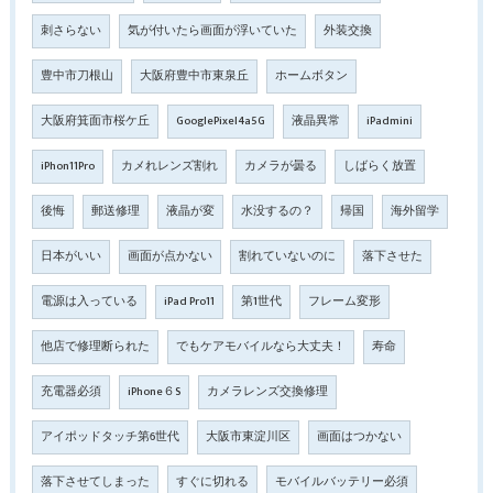
刺さらない
気が付いたら画面が浮いていた
外装交換
豊中市刀根山
大阪府豊中市東泉丘
ホームボタン
大阪府箕面市桜ケ丘
GooglePixel4a5G
液晶異常
iPadmini
iPhon11Pro
カメれレンズ割れ
カメラが曇る
しばらく放置
後悔
郵送修理
液晶が変
水没するの？
帰国
海外留学
日本がいい
画面が点かない
割れていないのに
落下させた
電源は入っている
iPad Pro11
第1世代
フレーム変形
他店で修理断られた
でもケアモバイルなら大丈夫！
寿命
充電器必須
iPhone６S
カメラレンズ交換修理
アイポッドタッチ第6世代
大阪市東淀川区
画面はつかない
落下させてしまった
すぐに切れる
モバイルバッテリー必須