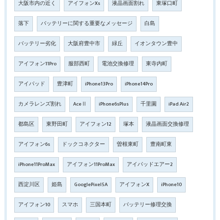
大阪市内の近く
アイフォンXs
液晶画面割れ
東塚口町
落下
バッテリーに関する重要なメッセージ
白島
バッテリー劣化
大阪府豊中市
緑丘
イオンタウン豊中
アイフォン11Pro
服部西町
電池交換修理
東寺内町
アイパッド
豊津町
iPhone13Pro
iPhone14Pro
カメラレンズ割れ
AceⅡ
iPhone6sPlus
千里園
iPad Air2
都島区
東野田町
アイフォン12
塚本
液晶画面交換修理
アイフォン6s
ドックコネクター
曽根東町
豊南町東
iPhone11ProMax
アイフォン11ProMax
アイパッドエアー2
西淀川区
姫島
GooglePixel5A
アイフォンX
iPhone10
アイフォン10
スマホ
三国本町
バッテリー修理交換