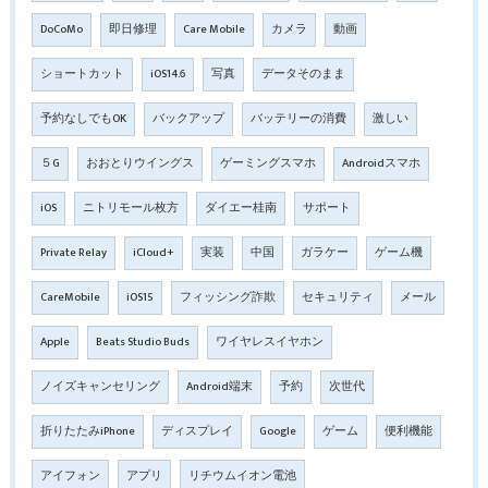
DoCoMo
即日修理
Care Mobile
カメラ
動画
ショートカット
iOS14.6
写真
データそのまま
予約なしでもOK
バックアップ
バッテリーの消費
激しい
５G
おおとりウイングス
ゲーミングスマホ
Androidスマホ
iOS
ニトリモール枚方
ダイエー桂南
サポート
Private Relay
iCloud+
実装
中国
ガラケー
ゲーム機
CareMobile
iOS15
フィッシング詐欺
セキュリティ
メール
Apple
Beats Studio Buds
ワイヤレスイヤホン
ノイズキャンセリング
Android端末
予約
次世代
折りたたみiPhone
ディスプレイ
Google
ゲーム
便利機能
アイフォン
アプリ
リチウムイオン電池