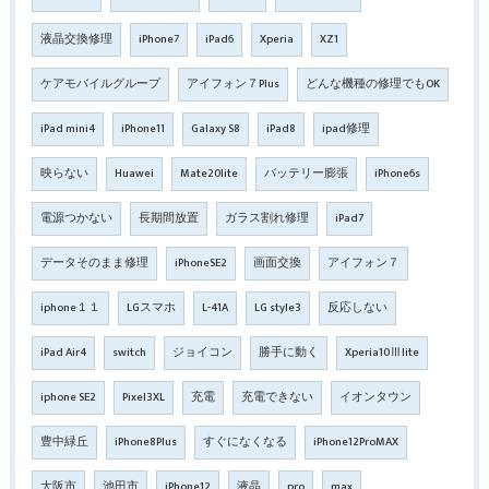
液晶交換修理
iPhone7
iPad6
Xperia
XZ1
ケアモバイルグループ
アイフォン７Plus
どんな機種の修理でもOK
iPad mini4
iPhone11
Galaxy S8
iPad8
ipad修理
映らない
Huawei
Mate20lite
バッテリー膨張
iPhone6s
電源つかない
長期間放置
ガラス割れ修理
iPad7
データそのまま修理
iPhoneSE2
画面交換
アイフォン７
iphone１１
LGスマホ
L-41A
LG style3
反応しない
iPad Air4
switch
ジョイコン
勝手に動く
Xperia10Ⅲlite
iphone SE2
Pixel3XL
充電
充電できない
イオンタウン
豊中緑丘
iPhone8Plus
すぐになくなる
iPhone12ProMAX
大阪市
池田市
iPhone12
液晶
pro
max