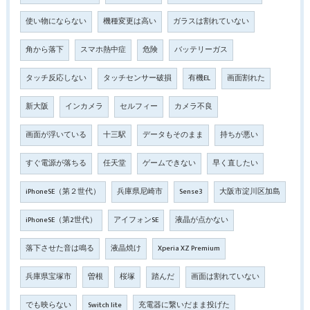
使い物にならない
機種変更は高い
ガラスは割れていない
角から落下
スマホ熱中症
危険
バッテリーガス
タッチ反応しない
タッチセンサー破損
有機EL
画面割れた
新大阪
インカメラ
セルフィー
カメラ不良
画面が浮いている
十三駅
データもそのまま
持ちが悪い
すぐ電源が落ちる
任天堂
ゲームできない
早く直したい
iPhoneSE（第２世代）
兵庫県尼崎市
Sense3
大阪市淀川区加島
iPhoneSE（第2世代）
アイフォンSE
液晶が点かない
落下させた音は鳴る
液晶焼け
Xperia XZ Premium
兵庫県宝塚市
曽根
桜塚
踏んだ
画面は割れていない
でも映らない
Switch lite
充電器に繋いだまま投げた