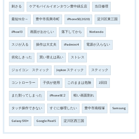
刺さる
ケアモバイルイオンタウン豊中緑丘店
当日修理
最短15分～
豊中市長興寺町
iPhoneSE(2020)
淀川区東三国
iPhoe13
画面がおかしい
落下してから
Nintendo
スジが入る
操作は大丈夫
iPadmini4
電源が入らない
劣化しきった
買い替えは高い
ストレス
ジョイコン スティック
Joykon スティック
スティック
コントローラー
子供が使用
このままは危険
2回目
また割ってしまった
iPhoneSE２
軽い画面割れ
タッチ操作できない
すぐに修理したい
豊中市南桜塚
Samsung
Galaxy S10+
Google Pixel5
淀川区西三国