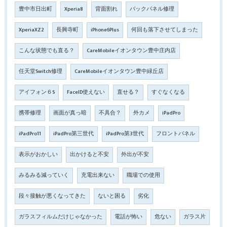
豊中市日出町
Xperia8
背面割れ
バックパネル修理
XperiaXZ2
長興寺町
iPhone6Plus
何回も落下させてしまった
こんな状態でも直る？
CareMobileイオンタウン豊中庄内店
任天堂Switch修理
CareMobileイオンタウン豊中緑丘店
アイフォン６S
FaceID使えない
直せる？
すぐなくなる
携帯修理
画面が真っ暗
不具合？
外カメ
iPadPro
iPadPro11
iPadPro第三世代
iPadPro第3世代
フロントパネル
表示がおかしい
出かけると不安
外出が不安
みるみる減っていく
充電出来ない
職場での使用
段々接触が悪くなってきた
ないと困る
劣化
ガラスフィルムだけじゃなかった
電話が怖い
危ない
ガラス片