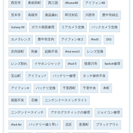
西宮市
東前田町
西三国
iPhoneXR
アイフォンXR
茨木市
高槻市
液晶漏れ
即日対応
川西市
豊中市緑丘
Galaxy S9
ガラス画面修理
リアカメラ交換
バックカメラ交換
カメラレンズ
豊中市庄内
アイフォンSE２
iPad5
ZX2
庄内栄町
利倉
起動不良
iPad mini5
レンズ交換
レンズ割れ
イヤホンジャック
iPad６
寝屋川市
Switch修理
宝山町
アイフォン7
バッテリー修理
タッチ操作不良
アイフォン6
バッテリ交換
千里西町
千里中央
本町
画面不良
石橋
ニンテンドースイッチライト
ニンテンドースイッチ
アナログスティックの修理
ジョイコン修理
iPad Air
バッテリー減り早い
北区
茶屋町
ブラックアウト