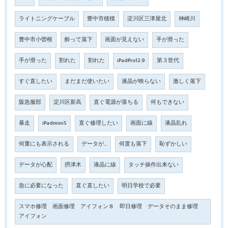
ライトニングケーブル
豊中市穂積
淀川区三津屋北
神崎川
豊中市小曽根
酔って落下
画面が見えない
手が滑った
手が滑った
割れた
割れた
iPadPro12.9
第３世代
すぐ直したい
まだまだ使いたい
液晶が映らない
激しく落下
阪急服部
淀川区新高
直ぐ電源が落ちる
何もできない
暴走
iPadmini5
直ぐ修理したい
画面に線
液晶乱れ
何重にも表示される
データが…
何度も落下
恥ずかしい
データが心配
摂津木
液晶に線
タッチ操作出来ない
急に必要になった
直ぐ直したい
明日学校で必要
スマホ修理 画面修理 アイフォン８ 即日修理 データそのまま修理
アイフォン