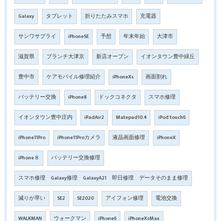
Galaxy
タブレット
折りたたみスマホ
充電器
サンワサプライ
iPhoneSE
予想
年末年始
大津市
滋賀県
ブランチ大津京
新店オープン
イオンタウン豊中緑丘
豊中市
ケアモバイル修理紹介
iPhoneXs
画面割れ
バッテリー交換
iPhone8
ドックコネクタ
スマホ修理
イオンタウン豊中庄内
iPadAir2
Matepad10.4
iPod touch6
iPhone11Pro
iPhone11Proカメラ
液晶画面修理
iPhoneX
iPhone８
バッテリー交換修理
スマホ修理 Galaxy修理 GalaxyA21 即日修理 データそのまま修理
減りが早い
SE2
SE2020
アイフォン修理
電池交換
WALKMAN
ウォークマン
iPhone6
iPhoneXsMax