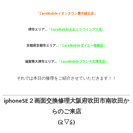
「
CareMobileイオンタウン豊中緑丘店
」
堺市エリア…
「
CareMobileおおとりウイングス店
」
京都府京都市エリア…
「
CareMobileダイエー桂南店
」
滋賀県大津市エリア…
「
CareMobileブランチ大津京店
」
それでは本日の修理をご紹介させていただきます！！
iphoneSE２画面交換修理大阪府吹田市南吹田か
らのご来店
(≧▽≦)