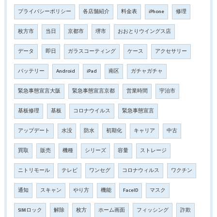
プライバシーポリシー
各店舗紹介
料金表
iPhone
修理
枚方市
当日
京都市
堺市
おおとりウイングス店
データ
即日
ガラスコーティング
ケース
アクセサリー
バッテリー
Android
iPad
南区
ガチャガチャ
緊急事態宣言大阪
緊急事態宣言京都
営業時間
宇治市
基板修理
基板
コロナウイルス
緊急事態宣言
アップデート
水没
防水
初期化
キャリア
中古
買取
販売
機種
シリーズ
容量
ストレージ
ニトリモール
テレビ
ワンセグ
コロナウィルス
ワクチン
通知
スキャン
やり方
機能
FaceID
マスク
SIMロック
解除
枚方
ホーム画面
フィッシング
詐欺