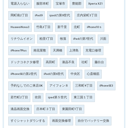
電源入らない
服部本町
宝塚市
豊能郡
Xperia XZ1
岡町南2丁目
iPad9
ipadの第9世代
庄内栄町3丁目
HuaweiNova3
竹島3丁目
新千里
北町
iPhone10ｓ
リチウムイオン
柏里1丁目
牧落
iPadの第7世代
川面
iPhone7Plus
南花屋敷
天満橋
上津島
充電口修理
ドックコネクタ修理
高田町
液晶不良
社町
藤白台
iPhoneSEの第2世代
iPadの第6世代
中央区
心斎橋筋
予約なしでのご来店OK
アイフォン８
三和町4丁目
iPhoneSE3
若竹町2丁目
吹田
ipad第５世代
東三国１丁目
液晶画面交換
庄本町３丁目
東園田町1丁目
すぐシャットダウンする
画面交換修理
自分でバッテリー交換