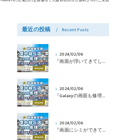
iPhone11の充電口の交換修理で大阪府吹田市江坂町からのご来店
最近の投稿
Recent Posts
2024/02/06
『画面が浮いてきてしまったPixelも修理可能？』淀川区西三国よりバッテリー交換でご来店♪【Google Pixel5】
2024/02/06
『Galaxyの画面も修理できるって本当ですか？』豊中市服部本町より画面修理でご来店♪【Galaxy Note10+】
2024/02/06
『画面にシミができてしまったのも直せますか？』豊中市南桜塚より画面修理でご来店♪【iPhone11Pro】