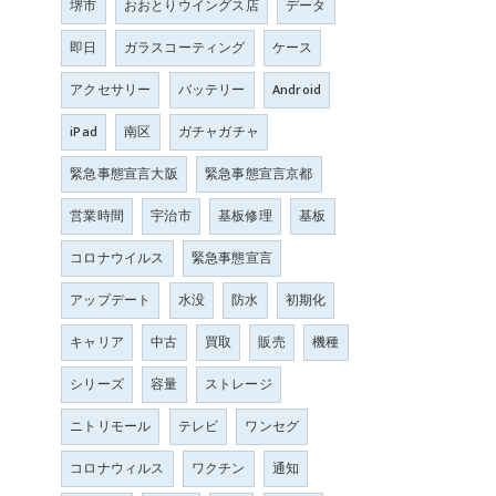
堺市
おおとりウイングス店
データ
即日
ガラスコーティング
ケース
アクセサリー
バッテリー
Android
iPad
南区
ガチャガチャ
緊急事態宣言大阪
緊急事態宣言京都
営業時間
宇治市
基板修理
基板
コロナウイルス
緊急事態宣言
アップデート
水没
防水
初期化
キャリア
中古
買取
販売
機種
シリーズ
容量
ストレージ
ニトリモール
テレビ
ワンセグ
コロナウィルス
ワクチン
通知