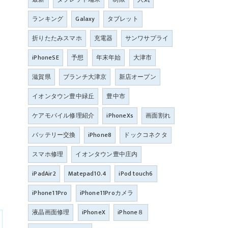
ランキング
Galaxy
タブレット
折りたたみスマホ
充電器
サンワサプライ
iPhoneSE
予想
年末年始
大津市
滋賀県
ブランチ大津京
新店オープン
イオンタウン豊中緑丘
豊中市
ケアモバイル修理紹介
iPhoneXs
画面割れ
バッテリー交換
iPhone8
ドックコネクタ
スマホ修理
イオンタウン豊中庄内
iPadAir2
Matepad10.4
iPod touch6
iPhone11Pro
iPhone11Proカメラ
液晶画面修理
iPhoneX
iPhone８