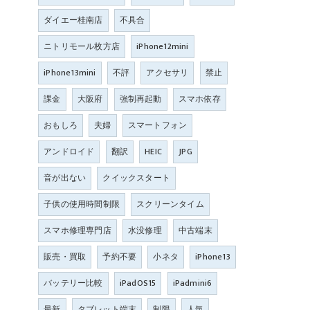
ダイエー桂南店
不具合
ニトリモール枚方店
iPhone12mini
iPhone13mini
不評
アクセサリ
禁止
課金
大阪府
強制再起動
スマホ依存
おもしろ
夫婦
スマートフォン
アンドロイド
翻訳
HEIC
JPG
音が出ない
クイックスタート
子供の使用時間制限
スクリーンタイム
スマホ修理専門店
水没修理
中古端末
販売・買取
予約不要
小ネタ
iPhone13
バッテリー比較
iPadOS15
iPadmini6
最新
タブレット端末
制限
人気