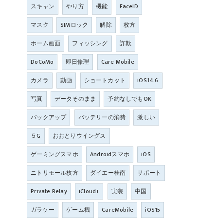
スキャン
やり方
機能
FaceID
マスク
SIMロック
解除
枚方
ホーム画面
フィッシング
詐欺
DoCoMo
即日修理
Care Mobile
カメラ
動画
ショートカット
iOS14.6
写真
データそのまま
予約なしでもOK
バックアップ
バッテリーの消費
激しい
５G
おおとりウイングス
ゲーミングスマホ
Androidスマホ
iOS
ニトリモール枚方
ダイエー桂南
サポート
Private Relay
iCloud+
実装
中国
ガラケー
ゲーム機
CareMobile
iOS15