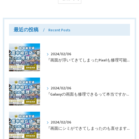
最近の投稿
Recent Posts
2024/02/06
『画面が浮いてきてしまったPixelも修理可能？』淀川区西三国よりバッテリー交換でご来店♪【Google Pixel5】
2024/02/06
『Galaxyの画面も修理できるって本当ですか？』豊中市服部本町より画面修理でご来店♪【Galaxy Note10+】
2024/02/06
『画面にシミができてしまったのも直せますか？』豊中市南桜塚より画面修理でご来店♪【iPhone11Pro】