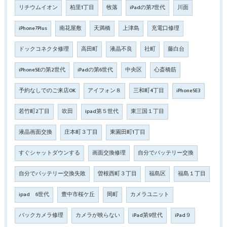
リチウムイオン
柏里1丁目
牧落
iPadの第7世代
川面
iPhone7Plus
南花屋敷
天満橋
上津島
充電口修理
ドックコネクタ修理
高田町
液晶不良
社町
藤白台
iPhoneSEの第2世代
iPadの第6世代
中央区
心斎橋筋
予約なしでのご来店OK
アイフォン８
三和町4丁目
iPhoneSE3
若竹町2丁目
吹田
ipad第５世代
東三国１丁目
液晶画面交換
庄本町３丁目
東園田町1丁目
すぐシャットダウンする
画面交換修理
自分でバッテリー交換
自分でバッテリー交換失敗
曽根西町３丁目
福島区
福島１丁目
ipad 6世代
豊中市桜ケ丘
岡町
カメラユニット
バックカメラ修理
カメラが映らない
iPad第9世代
iPad９