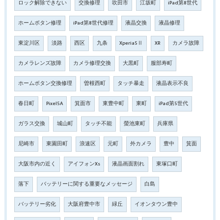
ロック解除できない
交換修理
吹田市
江坂町
iPad第8世代
ホームボタン修理
iPad第8世代修理
液晶交換
液晶修理
東淀川区
淡路
西区
九条
Xperia5Ⅱ
XR
カメラ故障
カメラレンズ故障
カメラ修理交換
大黒町
服部寿町
ホームボタン交換修理
曽根西町
タッチ暴走
液晶表示不良
春日町
Pixel5A
箕面市
東豊中町
東町
iPad第5世代
ガラス交換
城山町
タッチ不能
螢池東町
兵庫県
尼崎市
東園田町
浪速区
元町
外カメラ
豊中
箕面
大阪市内の近く
アイフォンXs
液晶画面割れ
東塚口町
落下
バッテリーに関する重要なメッセージ
白島
バッテリー劣化
大阪府豊中市
緑丘
イオンタウン豊中