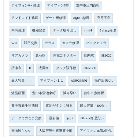
アイフォン6＋修理
アイフォンSE3
豊中市庄内西町
アンドロイド修理
ゲーム機修理
AQUOS修理
充電不良
同時修理
機種変更
データ取り出し
mini4
Galaxy修理
S20
即日交換
ガラス
カメラ修理
バックカメラ
リアカメラ
真っ暗
充電コネクター
庄内駅
SE2022
摂津市
11
液漏れ
タッチ誤作動
iPhone X
最大容量「‐」
アイフォン１１
AQUOS R5G
操作出来ない
液晶画面
豊中市蛍池東町
減り早い
豊中市少路駅
豊中市新千里西町
電池がすぐに減る
最大容量「100％」
データそのまま交換
最安値
安い
iPhone修理安い
画面映らない
大阪府豊中市東豊中町
アイフォンSE第2世代