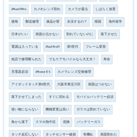
iPhon11Pro
カメれレンズ割れ
カメラが曇る
しばらく放置
後悔
郵送修理
液晶が変
水没するの？
帰国
海外留学
日本がいい
画面が点かない
割れていないのに
落下させた
電源は入っている
iPad Pro11
第1世代
フレーム変形
他店で修理断られた
でもケアモバイルなら大丈夫！
寿命
充電器必須
iPhone６S
カメラレンズ交換修理
アイポッドタッチ第6世代
大阪市東淀川区
画面はつかない
落下させてしまった
すぐに切れる
モバイルバッテリー必須
使い物にならない
機種変更は高い
ガラスは割れていない
角から落下
スマホ熱中症
危険
バッテリーガス
タッチ反応しない
タッチセンサー破損
有機EL
画面割れた