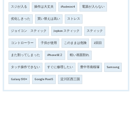
スジが入る
操作は大丈夫
iPadmini4
電源が入らない
劣化しきった
買い替えは高い
ストレス
ジョイコン スティック
Joykon スティック
スティック
コントローラー
子供が使用
このままは危険
2回目
また割ってしまった
iPhoneSE２
軽い画面割れ
タッチ操作できない
すぐに修理したい
豊中市南桜塚
Samsung
Galaxy S10+
Google Pixel5
淀川区西三国