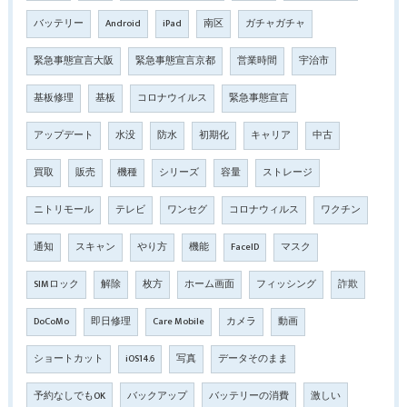
バッテリー
Android
iPad
南区
ガチャガチャ
緊急事態宣言大阪
緊急事態宣言京都
営業時間
宇治市
基板修理
基板
コロナウイルス
緊急事態宣言
アップデート
水没
防水
初期化
キャリア
中古
買取
販売
機種
シリーズ
容量
ストレージ
ニトリモール
テレビ
ワンセグ
コロナウィルス
ワクチン
通知
スキャン
やり方
機能
FaceID
マスク
SIMロック
解除
枚方
ホーム画面
フィッシング
詐欺
DoCoMo
即日修理
Care Mobile
カメラ
動画
ショートカット
iOS14.6
写真
データそのまま
予約なしでもOK
バックアップ
バッテリーの消費
激しい