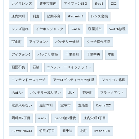
カメラレンズ
豊中市庄内
アイフォンSE２
iPad5
ZX2
庄内栄町
利倉
起動不良
iPad mini5
レンズ交換
レンズ割れ
イヤホンジャック
iPad６
寝屋川市
Switch修理
宝山町
アイフォン7
バッテリー修理
タッチ操作不良
アイフォン6
バッテリ交換
千里西町
千里中央
本町
画面不良
石橋
ニンテンドースイッチライト
ニンテンドースイッチ
アナログスティックの修理
ジョイコン修理
iPad Air
バッテリー減り早い
北区
茶屋町
ブラックアウト
電源入らない
服部本町
宝塚市
豊能郡
Xperia XZ1
岡町南2丁目
iPad9
ipadの第9世代
庄内栄町3丁目
HuaweiNova3
竹島3丁目
新千里
北町
iPhone10ｓ