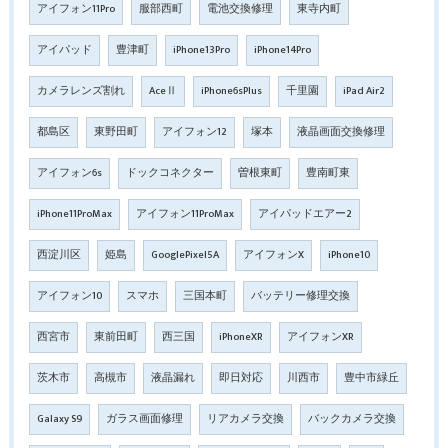
アイフォン11Pro
服部西町
電池交換修理
東寺内町
アイパッド
豊津町
iPhone13Pro
iPhone14Pro
カメラレンズ割れ
AceⅡ
iPhone6sPlus
千里園
iPad Air2
都島区
東野田町
アイフォン12
塚本
液晶画面交換修理
アイフォン6s
ドックコネクター
曽根東町
豊南町東
iPhone11ProMax
アイフォン11ProMax
アイパッドエアー2
西淀川区
姫島
GooglePixel5A
アイフォンX
iPhone10
アイフォン10
スマホ
三国本町
バッテリー修理交換
西宮市
東前田町
西三国
iPhoneXR
アイフォンXR
茨木市
高槻市
液晶漏れ
即日対応
川西市
豊中市緑丘
Galaxy S9
ガラス画面修理
リアカメラ交換
バックカメラ交換