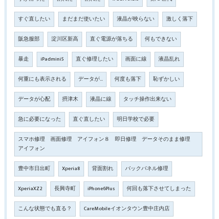
すぐ直したい
まだまだ使いたい
液晶が映らない
激しく落下
阪急服部
淀川区新高
直ぐ電源が落ちる
何もできない
暴走
iPadmini5
直ぐ修理したい
画面に線
液晶乱れ
何重にも表示される
データが…
何度も落下
恥ずかしい
データが心配
摂津木
液晶に線
タッチ操作出来ない
急に必要になった
直ぐ直したい
明日学校で必要
スマホ修理 画面修理 アイフォン８ 即日修理 データそのまま修理
アイフォン
豊中市日出町
Xperia8
背面割れ
バックパネル修理
XperiaXZ2
長興寺町
iPhone6Plus
何回も落下させてしまった
こんな状態でも直る？
CareMobileイオンタウン豊中庄内店