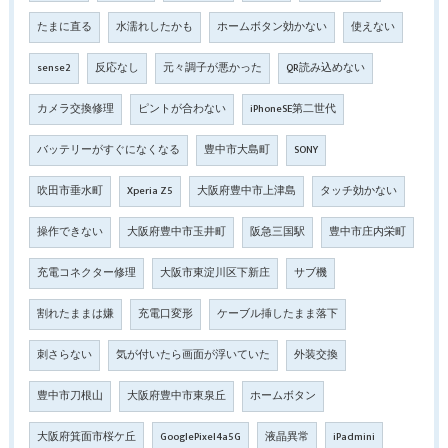
たまに直る
水濡れしたかも
ホームボタン効かない
使えない
sense2
反応なし
元々調子が悪かった
QR読み込めない
カメラ交換修理
ピントが合わない
iPhoneSE第二世代
バッテリーがすぐになくなる
豊中市大島町
SONY
吹田市垂水町
Xperia Z5
大阪府豊中市上津島
タッチ効かない
操作できない
大阪府豊中市玉井町
阪急三国駅
豊中市庄内栄町
充電コネクター修理
大阪市東淀川区下新庄
サブ機
割れたままは嫌
充電口変形
ケーブル挿したまま落下
刺さらない
気が付いたら画面が浮いていた
外装交換
豊中市刀根山
大阪府豊中市東泉丘
ホームボタン
大阪府箕面市桜ケ丘
GooglePixel4a5G
液晶異常
iPadmini