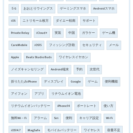
５G
おおとりウイングス
ゲーミングスマホ
Androidスマホ
iOS
ニトリモール枚方
ダイエー桂南
サポート
Private Relay
iCloud+
実装
中国
ガラケー
ゲーム機
CareMobile
iOS15
フィッシング詐欺
セキュリティ
メール
Apple
Beats Studio Buds
ワイヤレスイヤホン
ノイズキャンセリング
Android端末
予約
次世代
折りたたみiPhone
ディスプレイ
Google
ゲーム
便利機能
アイフォン
アプリ
リチウムイオン電池
リチウムイオンバッテリー
iPhone14
ポートレート
使い方
無料Wi－Fi
アラーム
Siri
便利
キャリア設定
Wi-Fi
iOS14.7
MagSafe
モバイルバッテリー
ワイヤレス
容量不足