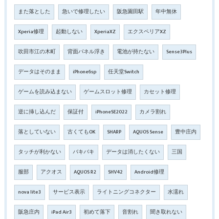
また落とした
急いで修理したい
阪急園田駅
年中無休
Xperia修理
起動しない
XperiaXZ
エクスペリアXZ
吹田市江の木町
背面パネル浮き
電池が持たない
Sense3Plus
データはそのまま
iPhone6sp
任天堂Switch
ゲームを読み込まない
ゲームスロット修理
カセット修理
逆に挿し込んだ
保証付
iPhoneSE2022
カメラ割れ
落としていない
古くてもOK
SHARP
AQUOS Sense
豊中庄内
タッチが利かない
バキバキ
データは消したくない
三国
服部
アクオス
AQUOS R2
SHV42
Android修理
nova lite3
サービス表示
ライトニングコネクター
水濡れ
阪急庄内
iPad Air3
初めて落下
音割れ
聞き取れない