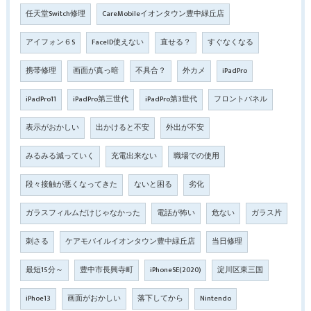
任天堂Switch修理
CareMobileイオンタウン豊中緑丘店
アイフォン６S
FaceID使えない
直せる？
すぐなくなる
携帯修理
画面が真っ暗
不具合？
外カメ
iPadPro
iPadPro11
iPadPro第三世代
iPadPro第3世代
フロントパネル
表示がおかしい
出かけると不安
外出が不安
みるみる減っていく
充電出来ない
職場での使用
段々接触が悪くなってきた
ないと困る
劣化
ガラスフィルムだけじゃなかった
電話が怖い
危ない
ガラス片
刺さる
ケアモバイルイオンタウン豊中緑丘店
当日修理
最短15分～
豊中市長興寺町
iPhoneSE(2020)
淀川区東三国
iPhoe13
画面がおかしい
落下してから
Nintendo