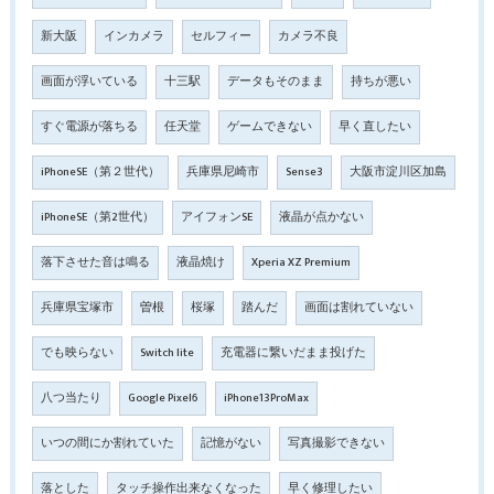
新大阪
インカメラ
セルフィー
カメラ不良
画面が浮いている
十三駅
データもそのまま
持ちが悪い
すぐ電源が落ちる
任天堂
ゲームできない
早く直したい
iPhoneSE（第２世代）
兵庫県尼崎市
Sense3
大阪市淀川区加島
iPhoneSE（第2世代）
アイフォンSE
液晶が点かない
落下させた音は鳴る
液晶焼け
Xperia XZ Premium
兵庫県宝塚市
曽根
桜塚
踏んだ
画面は割れていない
でも映らない
Switch lite
充電器に繋いだまま投げた
八つ当たり
Google Pixel6
iPhone13ProMax
いつの間にか割れていた
記憶がない
写真撮影できない
落とした
タッチ操作出来なくなった
早く修理したい