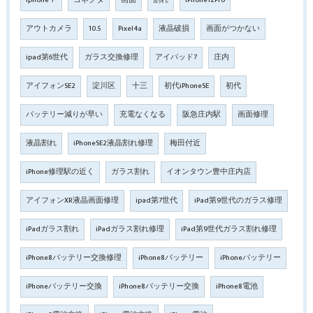
iphone７
コネクタ
画面
割れ
iPhone12Pro
アウトカメラ
10.5
Pixel4a
液晶破損
画面がつかない
ipad第6世代
ガラス交換修理
アイパッド7
庄内
アイフォンSE2
淀川区
十三
初代iPhoneSE
初代
バッテリー減りが早い
充電なくなる
阪急庄内駅
画面修理
液晶割れ
iPhoneSE2液晶割れ修理
梅田付近
iPhone修理駅の近く
ガラス割れ
イオンタウン豊中庄内店
アイフォンXR液晶画面修理
ipad第7世代
iPad第9世代のガラス修理
iPadガラス割れ
iPadガラス割れ修理
iPad第9世代ガラス割れ修理
iPhone8バッテリー交換修理
iPhone8バッテリー
iPhoneバッテリー
iPhoneバッテリー交換
iPhone8バッテリー交換
iPhone8電池