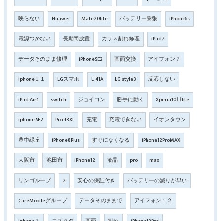
映らない
Huawei
Mate20lite
バッテリー膨張
iPhone6s
電源つかない
長期間放置
ガラス割れ修理
iPad7
データそのまま修理
iPhoneSE2
画面交換
アイフォン７
iphone１１
LGスマホ
L-41A
LG style3
反応しない
iPad Air4
switch
ジョイコン
勝手に動く
Xperia10Ⅲlite
iphone SE2
Pixel3XL
充電
充電できない
イオンタウン
豊中緑丘
iPhone8Plus
すぐになくなる
iPhone12ProMAX
大阪市
池田市
iPhone12
液晶
pro
max
リンゴループ
2
安心の保証付き
バッテリーの減りが早い
CareMobileグループ
データそのままで
アイフォン１２