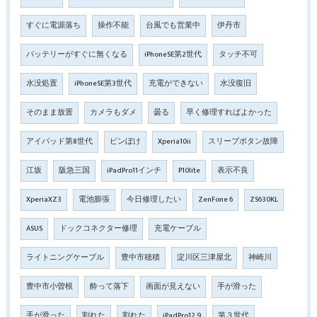
すぐに電源落ち
操作不能
台風でも営業中
伊丹市
バッテリーがすぐに無くなる
iPhoneSE第2世代
タッチ不可
水没処置
iPhoneSE第3世代
充電ができない
水没復旧
そのまま放置
カメラもダメ
曇る
早く修理すればよかった
アイパッド第8世代
ピンぼけ
Xperia10ii
スリープボタン故障
江坂
阪急三国
iPadPro11インチ
P10lite
表示不良
XperiaXZ3
電池膨張
今日修理したい
ZenFone 6
ZS630KL
ASUS
ドックコネクター修理
充電ケーブル
ライトニングケーブル
豊中市穂積
淀川区三津屋北
神崎川
豊中市小曽根
酔って落下
画面が見えない
手が滑った
手が滑った
割れた
割れた
iPadPro12.9
第３世代