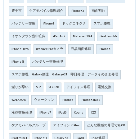
豊中市
ケアモバイル修理紹介
iPhoneXs
画面割れ
バッテリー交換
iPhone8
ドックコネクタ
スマホ修理
イオンタウン豊中庄内
iPadAir2
Matepad10.4
iPod touch6
iPhone11Pro
iPhone11Proカメラ
液晶画面修理
iPhoneX
iPhone８
バッテリー交換修理
スマホ修理 Galaxy修理 GalaxyA21 即日修理 データそのまま修理
減りが早い
SE2
SE2020
アイフォン修理
電池交換
WALKMAN
ウォークマン
iPhone6
iPhoneXsMax
液晶交換修理
iPhone7
iPad6
Xperia
XZ1
ケアモバイルグループ
アイフォン７Plus
どんな機種の修理でもOK
iPad mini4
iPhone11
Galaxy S8
iPad8
ipad修理