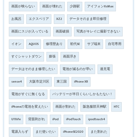
画面が映らない
画面が壊れた
少路駅
アイフォンXsMax
お風呂
エクスペリア
XZ2
データそのまま即日修理
画面にスジが入っている
画面破損
写真がキレイに撮影できない
イオン
AQUOS
修理歴あり
初代SE
サブ端末
自宅専用
すぐシャットダウン
膨張
画面浮き
データはそのまま修理したい
電池が減るのが早い
過充電
sense4
大阪市淀川区
東三国
iPhone XR
電池がすぐに無くなる
バッテリーが半日くらいしかもたない！
iPhoneの電池を変えたい
画面が割れた
阪急服部天神駅
HTC
U11life
背面剥がれ
iPod
iPodTouch
ipodtouch4
電源入らず
まだ使いたい
iPhoneSE2020
また割れた