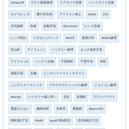
Galaxy S9
ガラス画面修理
リアカメラ交換
バックカメラ交換
カメラレンズ
豊中市庄内
アイフォンSE２
iPad5
ZX2
庄内栄町
利倉
起動不良
iPad mini5
レンズ交換
レンズ割れ
イヤホンジャック
iPad６
寝屋川市
Switch修理
宝山町
アイフォン7
バッテリー修理
タッチ操作不良
アイフォン6
バッテリ交換
千里西町
千里中央
本町
画面不良
石橋
ニンテンドースイッチライト
ニンテンドースイッチ
アナログスティックの修理
ジョイコン修理
iPad Air
バッテリー減り早い
北区
茶屋町
ブラックアウト
電源入らない
服部本町
宝塚市
豊能郡
Xperia XZ1
岡町南2丁目
iPad9
ipadの第9世代
庄内栄町3丁目