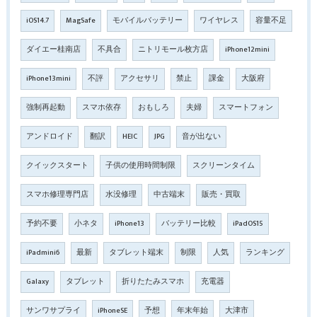
iOS14.7
MagSafe
モバイルバッテリー
ワイヤレス
容量不足
ダイエー桂南店
不具合
ニトリモール枚方店
iPhone12mini
iPhone13mini
不評
アクセサリ
禁止
課金
大阪府
強制再起動
スマホ依存
おもしろ
夫婦
スマートフォン
アンドロイド
翻訳
HEIC
JPG
音が出ない
クイックスタート
子供の使用時間制限
スクリーンタイム
スマホ修理専門店
水没修理
中古端末
販売・買取
予約不要
小ネタ
iPhone13
バッテリー比較
iPadOS15
iPadmini6
最新
タブレット端末
制限
人気
ランキング
Galaxy
タブレット
折りたたみスマホ
充電器
サンワサプライ
iPhoneSE
予想
年末年始
大津市