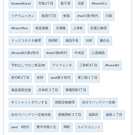
HuaweiNova3
竹島3丁目
新千里
北町
iPhone10ｓ
リチウムイオン
柏里1丁目
牧落
iPadの第7世代
川面
iPhone7Plus
南花屋敷
天満橋
上津島
充電口修理
ドックコネクタ修理
高田町
液晶不良
社町
藤白台
iPhoneSEの第2世代
iPadの第6世代
中央区
心斎橋筋
予約なしでのご来店OK
アイフォン８
三和町4丁目
iPhoneSE3
若竹町2丁目
吹田
ipad第５世代
東三国１丁目
液晶画面交換
庄本町３丁目
東園田町1丁目
すぐシャットダウンする
画面交換修理
自分でバッテリー交換
自分でバッテリー交換失敗
曽根西町３丁目
福島区
福島１丁目
ipad 6世代
豊中市桜ケ丘
岡町
カメラユニット