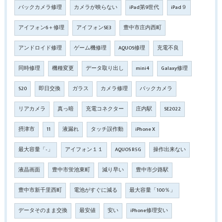
バックカメラ修理
カメラが映らない
iPad第9世代
iPad９
アイフォン6＋修理
アイフォンSE3
豊中市庄内西町
アンドロイド修理
ゲーム機修理
AQUOS修理
充電不良
同時修理
機種変更
データ取り出し
mini4
Galaxy修理
S20
即日交換
ガラス
カメラ修理
バックカメラ
リアカメラ
真っ暗
充電コネクター
庄内駅
SE2022
摂津市
11
液漏れ
タッチ誤作動
iPhone X
最大容量「‐」
アイフォン１１
AQUOS R5G
操作出来ない
液晶画面
豊中市蛍池東町
減り早い
豊中市少路駅
豊中市新千里西町
電池がすぐに減る
最大容量「100％」
データそのまま交換
最安値
安い
iPhone修理安い