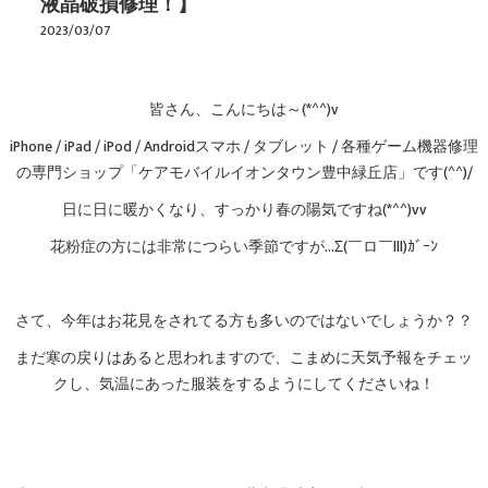
液晶破損修理！】
2023/03/07
皆さん、こんにちは～(*^^)v
iPhone / iPad / iPod / Androidスマホ / タブレット / 各種ゲーム機器修理
の専門ショップ「ケアモバイルイオンタウン豊中緑丘店」です(^^)/
日に日に暖かくなり、すっかり春の陽気ですね(*^^)vv
花粉症の方には非常につらい季節ですが…Σ(￣ロ￣lll)ｶﾞｰﾝ
さて、今年はお花見をされてる方も多いのではないでしょうか？？
まだ寒の戻りはあると思われますので、こまめに天気予報をチェッ
クし、気温にあった服装をするようにしてくださいね！