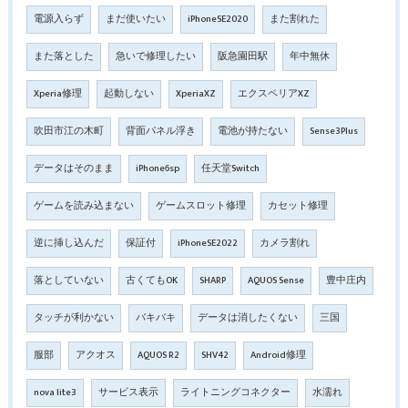
電源入らず
まだ使いたい
iPhoneSE2020
また割れた
また落とした
急いで修理したい
阪急園田駅
年中無休
Xperia修理
起動しない
XperiaXZ
エクスペリアXZ
吹田市江の木町
背面パネル浮き
電池が持たない
Sense3Plus
データはそのまま
iPhone6sp
任天堂Switch
ゲームを読み込まない
ゲームスロット修理
カセット修理
逆に挿し込んだ
保証付
iPhoneSE2022
カメラ割れ
落としていない
古くてもOK
SHARP
AQUOS Sense
豊中庄内
タッチが利かない
バキバキ
データは消したくない
三国
服部
アクオス
AQUOS R2
SHV42
Android修理
nova lite3
サービス表示
ライトニングコネクター
水濡れ