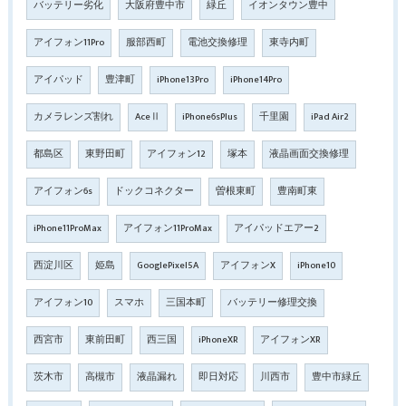
バッテリー劣化
大阪府豊中市
緑丘
イオンタウン豊中
アイフォン11Pro
服部西町
電池交換修理
東寺内町
アイパッド
豊津町
iPhone13Pro
iPhone14Pro
カメラレンズ割れ
AceⅡ
iPhone6sPlus
千里園
iPad Air2
都島区
東野田町
アイフォン12
塚本
液晶画面交換修理
アイフォン6s
ドックコネクター
曽根東町
豊南町東
iPhone11ProMax
アイフォン11ProMax
アイパッドエアー2
西淀川区
姫島
GooglePixel5A
アイフォンX
iPhone10
アイフォン10
スマホ
三国本町
バッテリー修理交換
西宮市
東前田町
西三国
iPhoneXR
アイフォンXR
茨木市
高槻市
液晶漏れ
即日対応
川西市
豊中市緑丘