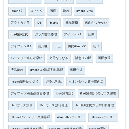
iphone７
コネクタ
画面
割れ
iPhone12Pro
アウトカメラ
10.5
Pixel4a
液晶破損
画面がつかない
ipad第6世代
ガラス交換修理
アイパッド7
庄内
アイフォンSE2
淀川区
十三
初代iPhoneSE
初代
バッテリー減りが早い
充電なくなる
阪急庄内駅
画面修理
液晶割れ
iPhoneSE2液晶割れ修理
梅田付近
iPhone修理駅の近く
ガラス割れ
イオンタウン豊中庄内店
アイフォンXR液晶画面修理
ipad第7世代
iPad第9世代のガラス修理
iPadガラス割れ
iPadガラス割れ修理
iPad第9世代ガラス割れ修理
iPhone8バッテリー交換修理
iPhone8バッテリー
iPhoneバッテリー
iPhoneバッテリー交換
iPhone8バッテリー交換
iPhone8電池