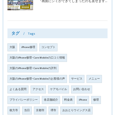
『画面にシミができてしまったのも直せますか？』豊中市南桜塚より画面修理でご来店♪【iPhone11Pro】
タグ
Tags
大阪
iPhone修理
コンセプト
大阪のiPhone修理･Care Mobileの口コミ情報
大阪のiPhone修理･Care Mobileの評判
大阪のiPhone修理･Care Mobileのお客様の声
サービス
メニュー
よくある質問
アクセス
ケアモバイル
お問い合わせ
プライバシーポリシー
各店舗紹介
料金表
iPhone
修理
枚方市
当日
京都市
堺市
おおとりウイングス店