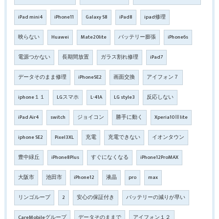
iPad mini4
iPhone11
Galaxy S8
iPad8
ipad修理
映らない
Huawei
Mate20lite
バッテリー膨張
iPhone6s
電源つかない
長期間放置
ガラス割れ修理
iPad7
データそのまま修理
iPhoneSE2
画面交換
アイフォン７
iphone１１
LGスマホ
L-41A
LG style3
反応しない
iPad Air4
switch
ジョイコン
勝手に動く
Xperia10Ⅲlite
iphone SE2
Pixel3XL
充電
充電できない
イオンタウン
豊中緑丘
iPhone8Plus
すぐになくなる
iPhone12ProMAX
大阪市
池田市
iPhone12
液晶
pro
max
リンゴループ
2
安心の保証付き
バッテリーの減りが早い
CareMobileグループ
データそのままで
アイフォン１２