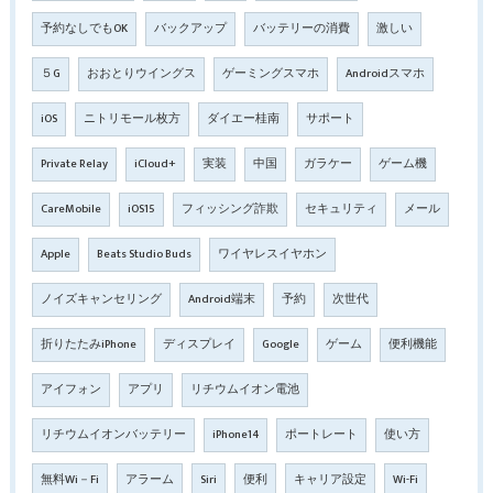
予約なしでもOK
バックアップ
バッテリーの消費
激しい
５G
おおとりウイングス
ゲーミングスマホ
Androidスマホ
iOS
ニトリモール枚方
ダイエー桂南
サポート
Private Relay
iCloud+
実装
中国
ガラケー
ゲーム機
CareMobile
iOS15
フィッシング詐欺
セキュリティ
メール
Apple
Beats Studio Buds
ワイヤレスイヤホン
ノイズキャンセリング
Android端末
予約
次世代
折りたたみiPhone
ディスプレイ
Google
ゲーム
便利機能
アイフォン
アプリ
リチウムイオン電池
リチウムイオンバッテリー
iPhone14
ポートレート
使い方
無料Wi－Fi
アラーム
Siri
便利
キャリア設定
Wi-Fi