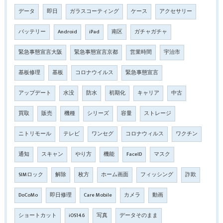
データ
即日
ガラスコーティング
ケース
アクセサリー
バッテリー
Android
iPad
南区
ガチャガチャ
緊急事態宣言大阪
緊急事態宣言京都
営業時間
宇治市
基板修理
基板
コロナウイルス
緊急事態宣言
アップデート
水没
防水
初期化
キャリア
中古
買取
販売
機種
シリーズ
容量
ストレージ
ニトリモール
テレビ
ワンセグ
コロナウィルス
ワクチン
通知
スキャン
やり方
機能
FaceID
マスク
SIMロック
解除
枚方
ホーム画面
フィッシング
詐欺
DoCoMo
即日修理
Care Mobile
カメラ
動画
ショートカット
iOS14.6
写真
データそのまま