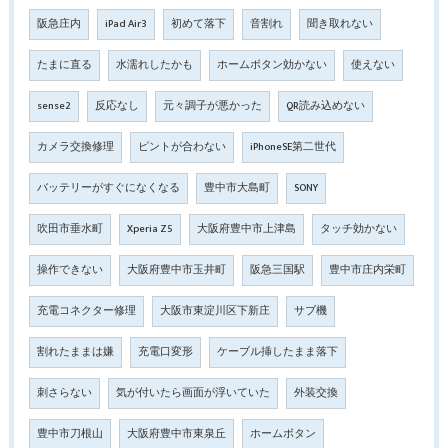
阪急庄内
iPad Air3
初めて落下
音割れ
聞き取れない
たまに直る
水濡れしたかも
ホームボタン効かない
使えない
sense2
反応なし
元々調子が悪かった
QR読み込めない
カメラ交換修理
ピントが合わない
iPhoneSE第二世代
バッテリーがすぐになくなる
豊中市大島町
SONY
吹田市垂水町
Xperia Z5
大阪府豊中市上津島
タッチ効かない
操作できない
大阪府豊中市玉井町
阪急三国駅
豊中市庄内栄町
充電コネクター修理
大阪市東淀川区下新庄
サブ機
割れたままは嫌
充電口変形
ケーブル挿したまま落下
刺さらない
気が付いたら画面が浮いていた
外装交換
豊中市刀根山
大阪府豊中市東泉丘
ホームボタン