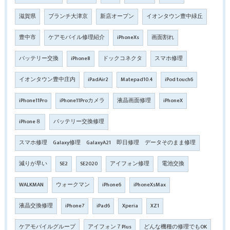
滋賀県
ブランチ大津京
新店オープン
イオンタウン豊中緑丘
豊中市
ケアモバイル修理紹介
iPhoneXs
画面割れ
バッテリー交換
iPhone8
ドックコネクタ
スマホ修理
イオンタウン豊中庄内
iPadAir2
Matepad10.4
iPod touch6
iPhone11Pro
iPhone11Proカメラ
液晶画面修理
iPhoneX
iPhone８
バッテリー交換修理
スマホ修理 Galaxy修理 GalaxyA21 即日修理 データそのまま修理
減りが早い
SE2
SE2020
アイフォン修理
電池交換
WALKMAN
ウォークマン
iPhone6
iPhoneXsMax
液晶交換修理
iPhone7
iPad6
Xperia
XZ1
ケアモバイルグループ
アイフォン７Plus
どんな機種の修理でもOK