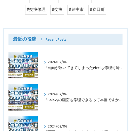
#交換修理
#交換
#豊中市
#春日町
最近の投稿
Recent Posts
2024/02/06
『画面が浮いてきてしまったPixelも修理可能？』淀川区西三国よりバッテリー交換でご来店♪【Google Pixel5】
2024/02/06
『Galaxyの画面も修理できるって本当ですか？』豊中市服部本町より画面修理でご来店♪【Galaxy Note10+】
2024/02/06