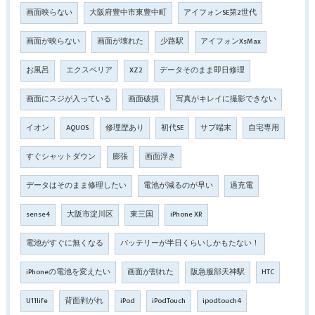
画面映らない
大阪府豊中市東豊中町
アイフォンSE第2世代
画面が映らない
画面が壊れた
少路駅
アイフォンXsMax
お風呂
エクスペリア
XZ2
データそのまま即日修理
画面にスジが入っている
画面破損
写真がキレイに撮影できない
イオン
AQUOS
修理歴あり
初代SE
サブ端末
自宅専用
すぐシャットダウン
膨張
画面浮き
データはそのまま修理したい
電池が減るのが早い
過充電
sense4
大阪市淀川区
東三国
iPhone XR
電池がすぐに無くなる
バッテリーが半日くらいしかもたない！
iPhoneの電池を変えたい
画面が割れた
阪急服部天神駅
HTC
U11life
背面剥がれ
iPod
iPodTouch
ipodtouch4