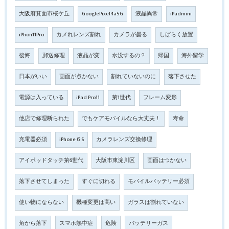
大阪府箕面市桜ケ丘
GooglePixel4a5G
液晶異常
iPadmini
iPhon11Pro
カメれレンズ割れ
カメラが曇る
しばらく放置
後悔
郵送修理
液晶が変
水没するの？
帰国
海外留学
日本がいい
画面が点かない
割れていないのに
落下させた
電源は入っている
iPad Pro11
第1世代
フレーム変形
他店で修理断られた
でもケアモバイルなら大丈夫！
寿命
充電器必須
iPhone６S
カメラレンズ交換修理
アイポッドタッチ第6世代
大阪市東淀川区
画面はつかない
落下させてしまった
すぐに切れる
モバイルバッテリー必須
使い物にならない
機種変更は高い
ガラスは割れていない
角から落下
スマホ熱中症
危険
バッテリーガス