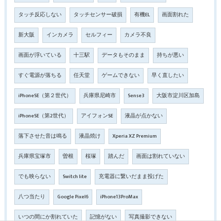
タッチ反応しない
タッチセンサー破損
有機EL
画面割れた
新大阪
インカメラ
セルフィー
カメラ不良
画面が浮いている
十三駅
データもそのまま
持ちが悪い
すぐ電源が落ちる
任天堂
ゲームできない
早く直したい
iPhoneSE（第２世代）
兵庫県尼崎市
Sense3
大阪市淀川区加島
iPhoneSE（第2世代）
アイフォンSE
液晶が点かない
落下させた音は鳴る
液晶焼け
Xperia XZ Premium
兵庫県宝塚市
曽根
桜塚
踏んだ
画面は割れていない
でも映らない
Switch lite
充電器に繋いだまま投げた
八つ当たり
Google Pixel6
iPhone13ProMax
いつの間にか割れていた
記憶がない
写真撮影できない