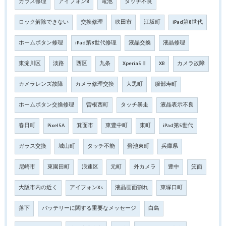
ガラス修理
アイフォン8
電池
タッチ不良
ロック解除できない
交換修理
吹田市
江坂町
iPad第8世代
ホームボタン修理
iPad第8世代修理
液晶交換
液晶修理
東淀川区
淡路
西区
九条
Xperia5Ⅱ
XR
カメラ故障
カメラレンズ故障
カメラ修理交換
大黒町
服部寿町
ホームボタン交換修理
曽根西町
タッチ暴走
液晶表示不良
春日町
Pixel5A
箕面市
東豊中町
東町
iPad第5世代
ガラス交換
城山町
タッチ不能
螢池東町
兵庫県
尼崎市
東園田町
浪速区
元町
外カメラ
豊中
箕面
大阪市内の近く
アイフォンXs
液晶画面割れ
東塚口町
落下
バッテリーに関する重要なメッセージ
白島