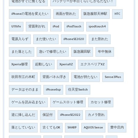
電池がすぐに無くなる
バッテリーが半日くらいしかもたない！
iPhoneの電池を変えたい
画面が割れた
阪急服部天神駅
HTC
U11life
背面剥がれ
iPod
iPodTouch
ipodtouch4
電源入らず
まだ使いたい
iPhoneSE2020
また割れた
また落とした
急いで修理したい
阪急園田駅
年中無休
Xperia修理
起動しない
XperiaXZ
エクスペリアXZ
吹田市江の木町
背面パネル浮き
電池が持たない
Sense3Plus
データはそのまま
iPhone6sp
任天堂Switch
ゲームを読み込まない
ゲームスロット修理
カセット修理
逆に挿し込んだ
保証付
iPhoneSE2022
カメラ割れ
落としていない
古くてもOK
SHARP
AQUOS Sense
豊中庄内