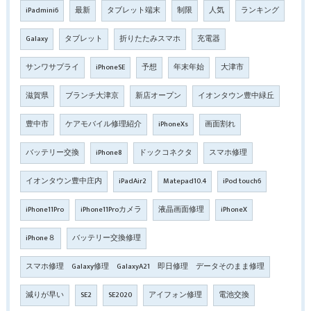
iPadmini6
最新
タブレット端末
制限
人気
ランキング
Galaxy
タブレット
折りたたみスマホ
充電器
サンワサプライ
iPhoneSE
予想
年末年始
大津市
滋賀県
ブランチ大津京
新店オープン
イオンタウン豊中緑丘
豊中市
ケアモバイル修理紹介
iPhoneXs
画面割れ
バッテリー交換
iPhone8
ドックコネクタ
スマホ修理
イオンタウン豊中庄内
iPadAir2
Matepad10.4
iPod touch6
iPhone11Pro
iPhone11Proカメラ
液晶画面修理
iPhoneX
iPhone８
バッテリー交換修理
スマホ修理 Galaxy修理 GalaxyA21 即日修理 データそのまま修理
減りが早い
SE2
SE2020
アイフォン修理
電池交換