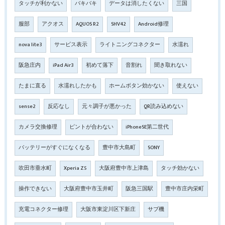
タッチが利かない
バキバキ
データは消したくない
三国
服部
アクオス
AQUOS R2
SHV42
Android修理
nova lite3
サービス表示
ライトニングコネクター
水濡れ
阪急庄内
iPad Air3
初めて落下
音割れ
聞き取れない
たまに直る
水濡れしたかも
ホームボタン効かない
使えない
sense2
反応なし
元々調子が悪かった
QR読み込めない
カメラ交換修理
ピントが合わない
iPhoneSE第二世代
バッテリーがすぐになくなる
豊中市大島町
SONY
吹田市垂水町
Xperia Z5
大阪府豊中市上津島
タッチ効かない
操作できない
大阪府豊中市玉井町
阪急三国駅
豊中市庄内栄町
充電コネクター修理
大阪市東淀川区下新庄
サブ機