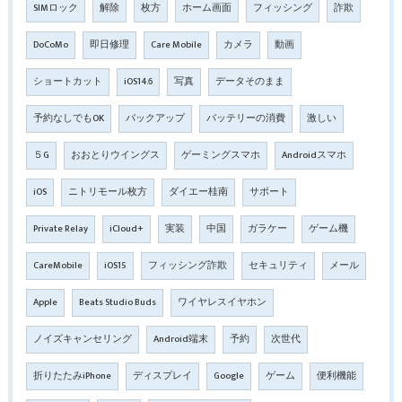
SIMロック
解除
枚方
ホーム画面
フィッシング
詐欺
DoCoMo
即日修理
Care Mobile
カメラ
動画
ショートカット
iOS14.6
写真
データそのまま
予約なしでもOK
バックアップ
バッテリーの消費
激しい
５G
おおとりウイングス
ゲーミングスマホ
Androidスマホ
iOS
ニトリモール枚方
ダイエー桂南
サポート
Private Relay
iCloud+
実装
中国
ガラケー
ゲーム機
CareMobile
iOS15
フィッシング詐欺
セキュリティ
メール
Apple
Beats Studio Buds
ワイヤレスイヤホン
ノイズキャンセリング
Android端末
予約
次世代
折りたたみiPhone
ディスプレイ
Google
ゲーム
便利機能