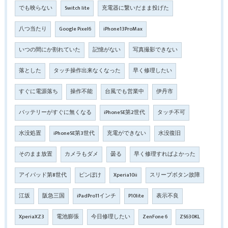
でも映らない
Switch lite
充電器に繋いだまま投げた
八つ当たり
Google Pixel6
iPhone13ProMax
いつの間にか割れていた
記憶がない
写真撮影できない
落とした
タッチ操作出来なくなった
早く修理したい
すぐに電源落ち
操作不能
台風でも営業中
伊丹市
バッテリーがすぐに無くなる
iPhoneSE第2世代
タッチ不可
水没処置
iPhoneSE第3世代
充電ができない
水没復旧
そのまま放置
カメラもダメ
曇る
早く修理すればよかった
アイパッド第8世代
ピンぼけ
Xperia10ii
スリープボタン故障
江坂
阪急三国
iPadPro11インチ
P10lite
表示不良
XperiaXZ3
電池膨張
今日修理したい
ZenFone 6
ZS630KL