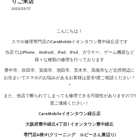
りご来店
2023/03/17
こんにちは！
スマホ修理専門店のCareMobileイオンタウン豊中緑丘店です
当店ではiPhone、Android、iPad、iPod、ガラケー、ゲーム機器など
様々な種類の修理を行っております
豊中市、吹田市、箕面市、池田市、茨木市、高槻市など北摂周辺に
お住まいでスマホのお悩みがあるお客様は是非1度ご相談ください＾
＾
また、他店で断られてしまっても修理できる可能性がありますので1
度ご連絡ください！
CareMobileイオンタウン緑丘店
大阪府豊中緑丘4丁目1 イオンタウン豊中緑丘
専門店A棟1F(クリーニング ルビーさん裏辺り)