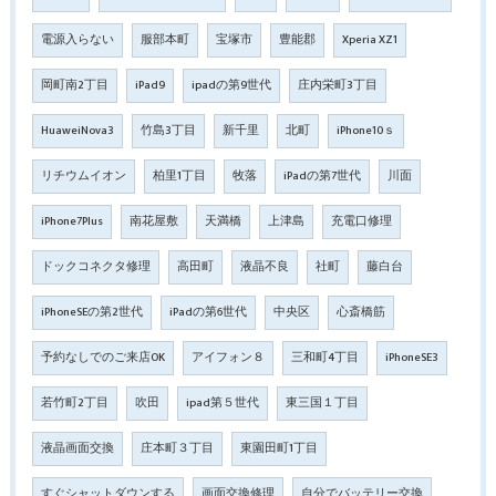
電源入らない
服部本町
宝塚市
豊能郡
Xperia XZ1
岡町南2丁目
iPad9
ipadの第9世代
庄内栄町3丁目
HuaweiNova3
竹島3丁目
新千里
北町
iPhone10ｓ
リチウムイオン
柏里1丁目
牧落
iPadの第7世代
川面
iPhone7Plus
南花屋敷
天満橋
上津島
充電口修理
ドックコネクタ修理
高田町
液晶不良
社町
藤白台
iPhoneSEの第2世代
iPadの第6世代
中央区
心斎橋筋
予約なしでのご来店OK
アイフォン８
三和町4丁目
iPhoneSE3
若竹町2丁目
吹田
ipad第５世代
東三国１丁目
液晶画面交換
庄本町３丁目
東園田町1丁目
すぐシャットダウンする
画面交換修理
自分でバッテリー交換