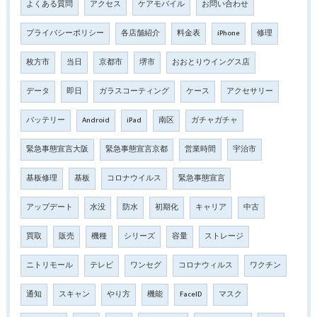
よくある質問
アクセス
ケアモバイル
お問い合わせ
プライバシーポリシー
各店舗紹介
料金表
iPhone
修理
枚方市
当日
京都市
堺市
おおとりウイングス店
データ
即日
ガラスコーティング
ケース
アクセサリー
バッテリー
Android
iPad
南区
ガチャガチャ
緊急事態宣言大阪
緊急事態宣言京都
営業時間
宇治市
基板修理
基板
コロナウイルス
緊急事態宣言
アップデート
水没
防水
初期化
キャリア
中古
買取
販売
機種
シリーズ
容量
ストレージ
ニトリモール
テレビ
ワンセグ
コロナウィルス
ワクチン
通知
スキャン
やり方
機能
FaceID
マスク