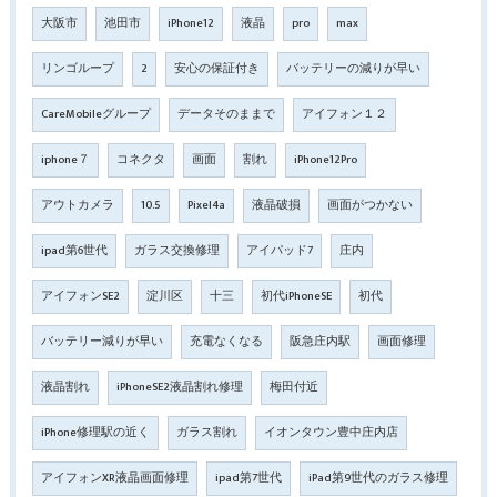
大阪市
池田市
iPhone12
液晶
pro
max
リンゴループ
2
安心の保証付き
バッテリーの減りが早い
CareMobileグループ
データそのままで
アイフォン１２
iphone７
コネクタ
画面
割れ
iPhone12Pro
アウトカメラ
10.5
Pixel4a
液晶破損
画面がつかない
ipad第6世代
ガラス交換修理
アイパッド7
庄内
アイフォンSE2
淀川区
十三
初代iPhoneSE
初代
バッテリー減りが早い
充電なくなる
阪急庄内駅
画面修理
液晶割れ
iPhoneSE2液晶割れ修理
梅田付近
iPhone修理駅の近く
ガラス割れ
イオンタウン豊中庄内店
アイフォンXR液晶画面修理
ipad第7世代
iPad第9世代のガラス修理