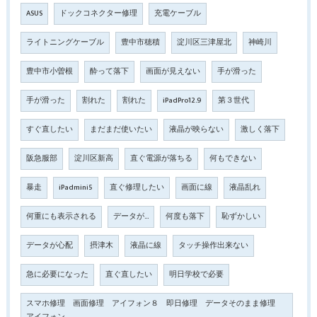
ASUS
ドックコネクター修理
充電ケーブル
ライトニングケーブル
豊中市穂積
淀川区三津屋北
神崎川
豊中市小曽根
酔って落下
画面が見えない
手が滑った
手が滑った
割れた
割れた
iPadPro12.9
第３世代
すぐ直したい
まだまだ使いたい
液晶が映らない
激しく落下
阪急服部
淀川区新高
直ぐ電源が落ちる
何もできない
暴走
iPadmini5
直ぐ修理したい
画面に線
液晶乱れ
何重にも表示される
データが…
何度も落下
恥ずかしい
データが心配
摂津木
液晶に線
タッチ操作出来ない
急に必要になった
直ぐ直したい
明日学校で必要
スマホ修理 画面修理 アイフォン８ 即日修理 データそのまま修理