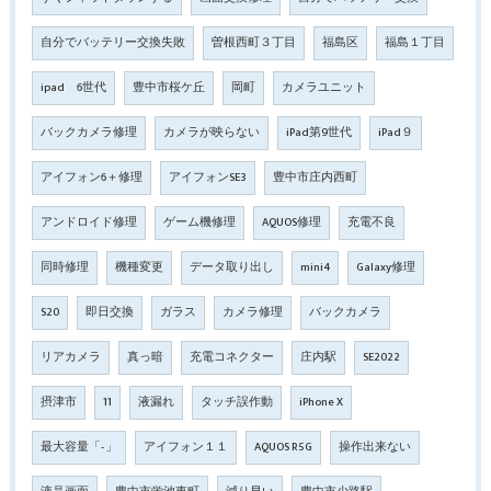
自分でバッテリー交換失敗
曽根西町３丁目
福島区
福島１丁目
ipad 6世代
豊中市桜ケ丘
岡町
カメラユニット
バックカメラ修理
カメラが映らない
iPad第9世代
iPad９
アイフォン6＋修理
アイフォンSE3
豊中市庄内西町
アンドロイド修理
ゲーム機修理
AQUOS修理
充電不良
同時修理
機種変更
データ取り出し
mini4
Galaxy修理
S20
即日交換
ガラス
カメラ修理
バックカメラ
リアカメラ
真っ暗
充電コネクター
庄内駅
SE2022
摂津市
11
液漏れ
タッチ誤作動
iPhone X
最大容量「‐」
アイフォン１１
AQUOS R5G
操作出来ない