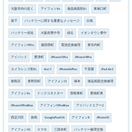
大阪市内の近く
アイフォンXs
液晶画面割れ
東塚口町
落下
バッテリーに関する重要なメッセージ
白島
バッテリー劣化
大阪府豊中市
緑丘
イオンタウン豊中
アイフォン11Pro
服部西町
電池交換修理
東寺内町
アイパッド
豊津町
iPhone13Pro
iPhone14Pro
カメラレンズ割れ
AceⅡ
iPhone6sPlus
千里園
iPad Air2
都島区
東野田町
アイフォン12
塚本
液晶画面交換修理
アイフォン6s
ドックコネクター
曽根東町
豊南町東
iPhone11ProMax
アイフォン11ProMax
アイパッドエアー2
西淀川区
姫島
GooglePixel5A
アイフォンX
iPhone10
アイフォン10
スマホ
三国本町
バッテリー修理交換