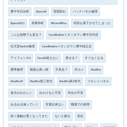
アイフォン
豊中市日出町
Xperia8
背面割れ
バックパネル修理
XperiaXZ2
長興寺町
iPhone6Plus
何回も落下させてしまった
こんな状態でも直る？
CareMobileイオンタウン豊中庄内店
任天堂Switch修理
CareMobileイオンタウン豊中緑丘店
アイフォン６S
FaceID使えない
直せる？
すぐなくなる
携帯修理
画面が真っ暗
不具合？
外カメ
iPadPro
iPadPro11
iPadPro第三世代
iPadPro第3世代
フロントパネル
表示がおかしい
出かけると不安
外出が不安
みるみる減っていく
充電出来ない
職場での使用
段々接触が悪くなってきた
ないと困る
劣化