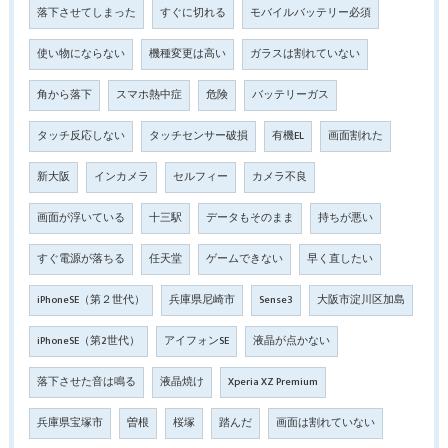
落下させてしまった
すぐに切れる
モバイルバッテリー必須
使い物にならない
機種変更は高い
ガラスは割れていない
角から落下
スマホ熱中症
危険
バッテリーガス
タッチ反応しない
タッチセンサー破損
有機EL
画面割れた
新大阪
インカメラ
セルフィー
カメラ不良
画面が浮いている
十三駅
データもそのまま
持ちが悪い
すぐ電源が落ちる
任天堂
ゲームできない
早く直したい
iPhoneSE（第２世代）
兵庫県尼崎市
Sense3
大阪市淀川区加島
iPhoneSE（第2世代）
アイフォンSE
液晶が点かない
落下させた音は鳴る
液晶焼け
Xperia XZ Premium
兵庫県宝塚市
曽根
桜塚
踏んだ
画面は割れていない