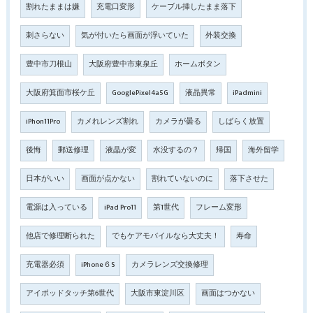
割れたままは嫌
充電口変形
ケーブル挿したまま落下
刺さらない
気が付いたら画面が浮いていた
外装交換
豊中市刀根山
大阪府豊中市東泉丘
ホームボタン
大阪府箕面市桜ケ丘
GooglePixel4a5G
液晶異常
iPadmini
iPhon11Pro
カメれレンズ割れ
カメラが曇る
しばらく放置
後悔
郵送修理
液晶が変
水没するの？
帰国
海外留学
日本がいい
画面が点かない
割れていないのに
落下させた
電源は入っている
iPad Pro11
第1世代
フレーム変形
他店で修理断られた
でもケアモバイルなら大丈夫！
寿命
充電器必須
iPhone６S
カメラレンズ交換修理
アイポッドタッチ第6世代
大阪市東淀川区
画面はつかない