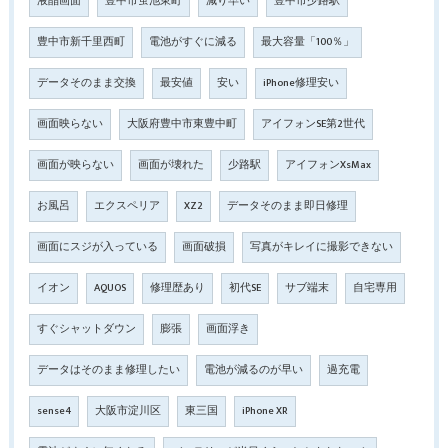
液晶画面
豊中市蛍池東町
減り早い
豊中市少路駅
豊中市新千里西町
電池がすぐに減る
最大容量「100％」
データそのまま交換
最安値
安い
iPhone修理安い
画面映らない
大阪府豊中市東豊中町
アイフォンSE第2世代
画面が映らない
画面が壊れた
少路駅
アイフォンXsMax
お風呂
エクスペリア
XZ2
データそのまま即日修理
画面にスジが入っている
画面破損
写真がキレイに撮影できない
イオン
AQUOS
修理歴あり
初代SE
サブ端末
自宅専用
すぐシャットダウン
膨張
画面浮き
データはそのまま修理したい
電池が減るのが早い
過充電
sense4
大阪市淀川区
東三国
iPhone XR