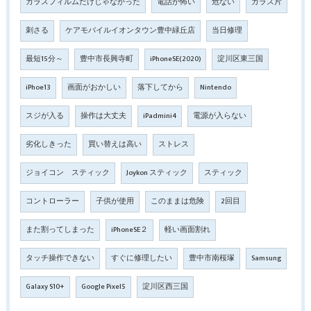
ガラスフィルムだけじゃなかった
電話が怖い
危ない
ガラス片
刺さる
ケアモバイルイオンタウン豊中緑丘店
当日修理
最短15分～
豊中市長興寺町
iPhoneSE(2020)
淀川区東三国
iPhoe13
画面がおかしい
落下してから
Nintendo
スジが入る
操作は大丈夫
iPadmini4
電源が入らない
劣化しきった
買い替えは高い
ストレス
ジョイコン スティック
Joykon スティック
スティック
コントローラー
子供が使用
このままは危険
2回目
また割ってしまった
iPhoneSE２
軽い画面割れ
タッチ操作できない
すぐに修理したい
豊中市南桜塚
Samsung
Galaxy S10+
Google Pixel5
淀川区西三国