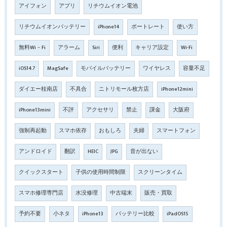
アイフォン
アプリ
リチウムイオン電池
リチウムイオンバッテリー
iPhone14
ポートレート
使い方
無料Wi－Fi
アラーム
Siri
便利
キャリア設定
Wi-Fi
iOS14.7
MagSafe
モバイルバッテリー
ワイヤレス
容量不足
ダイエー桂南店
不具合
ニトリモール枚方店
iPhone12mini
iPhone13mini
不評
アクセサリ
禁止
課金
大阪府
強制再起動
スマホ依存
おもしろ
夫婦
スマートフォン
アンドロイド
翻訳
HEIC
JPG
音が出ない
クイックスタート
子供の使用時間制限
スクリーンタイム
スマホ修理専門店
水没修理
中古端末
販売・買取
予約不要
小ネタ
iPhone13
バッテリー比較
iPadOS15