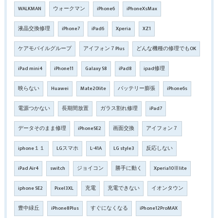
WALKMAN
ウォークマン
iPhone6
iPhoneXsMax
液晶交換修理
iPhone7
iPad6
Xperia
XZ1
ケアモバイルグループ
アイフォン７Plus
どんな機種の修理でもOK
iPad mini4
iPhone11
Galaxy S8
iPad8
ipad修理
映らない
Huawei
Mate20lite
バッテリー膨張
iPhone6s
電源つかない
長期間放置
ガラス割れ修理
iPad7
データそのまま修理
iPhoneSE2
画面交換
アイフォン７
iphone１１
LGスマホ
L-41A
LG style3
反応しない
iPad Air4
switch
ジョイコン
勝手に動く
Xperia10Ⅲlite
iphone SE2
Pixel3XL
充電
充電できない
イオンタウン
豊中緑丘
iPhone8Plus
すぐになくなる
iPhone12ProMAX