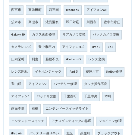
西宮市
東前田町
西三国
iPhoneXR
アイフォンXR
茨木市
高槻市
液晶漏れ
即日対応
川西市
豊中市緑丘
Galaxy S9
ガラス画面修理
リアカメラ交換
バックカメラ交換
カメラレンズ
豊中市庄内
アイフォンSE２
iPad5
ZX2
庄内栄町
利倉
起動不良
iPad mini5
レンズ交換
レンズ割れ
イヤホンジャック
iPad６
寝屋川市
Switch修理
宝山町
アイフォン7
バッテリー修理
タッチ操作不良
アイフォン6
バッテリ交換
千里西町
千里中央
本町
画面不良
石橋
ニンテンドースイッチライト
ニンテンドースイッチ
アナログスティックの修理
ジョイコン修理
iPad Air
バッテリー減り早い
北区
茶屋町
ブラックアウト