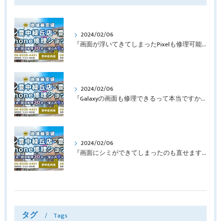
2024/02/06
『画面が浮いてきてしまったPixelも修理可能？』淀川区西三国よりバッテリー交換でご来店♪【Google Pixel5】
2024/02/06
『Galaxyの画面も修理できるって本当ですか？』豊中市服部本町より画面修理でご来店♪【Galaxy Note10+】
2024/02/06
『画面にシミができてしまったのも直せますか？』豊中市南桜塚より画面修理でご来店♪【iPhone11Pro】
タグ
Tags