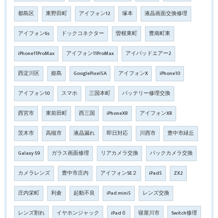
都島区
東野田町
アイフォン12
塚本
液晶画面交換修理
アイフォン6s
ドックコネクター
曽根東町
豊南町東
iPhone11ProMax
アイフォン11ProMax
アイパッドエアー2
西淀川区
姫島
GooglePixel5A
アイフォンX
iPhone10
アイフォン10
スマホ
三国本町
バッテリー修理交換
西宮市
東前田町
西三国
iPhoneXR
アイフォンXR
茨木市
高槻市
液晶漏れ
即日対応
川西市
豊中市緑丘
Galaxy S9
ガラス画面修理
リアカメラ交換
バックカメラ交換
カメラレンズ
豊中市庄内
アイフォンSE２
iPad5
ZX2
庄内栄町
利倉
起動不良
iPad mini5
レンズ交換
レンズ割れ
イヤホンジャック
iPad６
寝屋川市
Switch修理