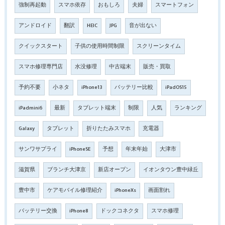
強制再起動
スマホ依存
おもしろ
夫婦
スマートフォン
アンドロイド
翻訳
HEIC
JPG
音が出ない
クイックスタート
子供の使用時間制限
スクリーンタイム
スマホ修理専門店
水没修理
中古端末
販売・買取
予約不要
小ネタ
iPhone13
バッテリー比較
iPadOS15
iPadmini6
最新
タブレット端末
制限
人気
ランキング
Galaxy
タブレット
折りたたみスマホ
充電器
サンワサプライ
iPhoneSE
予想
年末年始
大津市
滋賀県
ブランチ大津京
新店オープン
イオンタウン豊中緑丘
豊中市
ケアモバイル修理紹介
iPhoneXs
画面割れ
バッテリー交換
iPhone8
ドックコネクタ
スマホ修理