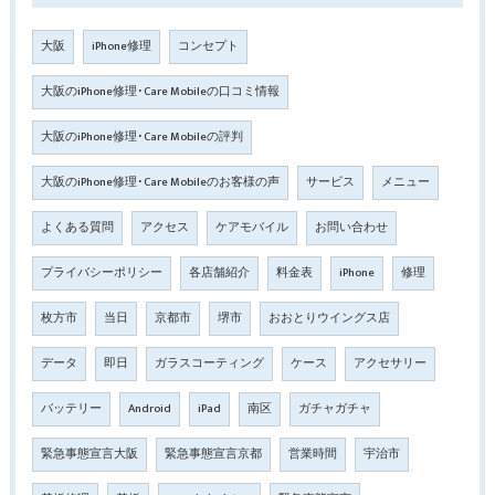
大阪
iPhone修理
コンセプト
大阪のiPhone修理･Care Mobileの口コミ情報
大阪のiPhone修理･Care Mobileの評判
大阪のiPhone修理･Care Mobileのお客様の声
サービス
メニュー
よくある質問
アクセス
ケアモバイル
お問い合わせ
プライバシーポリシー
各店舗紹介
料金表
iPhone
修理
枚方市
当日
京都市
堺市
おおとりウイングス店
データ
即日
ガラスコーティング
ケース
アクセサリー
バッテリー
Android
iPad
南区
ガチャガチャ
緊急事態宣言大阪
緊急事態宣言京都
営業時間
宇治市