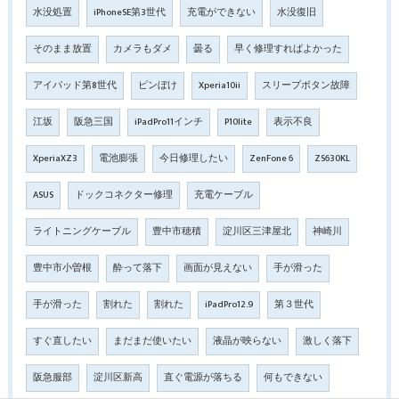
水没処置
iPhoneSE第3世代
充電ができない
水没復旧
そのまま放置
カメラもダメ
曇る
早く修理すればよかった
アイパッド第8世代
ピンぼけ
Xperia10ii
スリープボタン故障
江坂
阪急三国
iPadPro11インチ
P10lite
表示不良
XperiaXZ3
電池膨張
今日修理したい
ZenFone 6
ZS630KL
ASUS
ドックコネクター修理
充電ケーブル
ライトニングケーブル
豊中市穂積
淀川区三津屋北
神崎川
豊中市小曽根
酔って落下
画面が見えない
手が滑った
手が滑った
割れた
割れた
iPadPro12.9
第３世代
すぐ直したい
まだまだ使いたい
液晶が映らない
激しく落下
阪急服部
淀川区新高
直ぐ電源が落ちる
何もできない