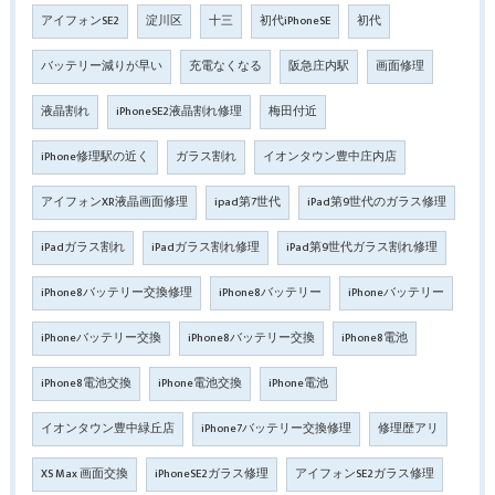
アイフォンSE2
淀川区
十三
初代iPhoneSE
初代
バッテリー減りが早い
充電なくなる
阪急庄内駅
画面修理
液晶割れ
iPhoneSE2液晶割れ修理
梅田付近
iPhone修理駅の近く
ガラス割れ
イオンタウン豊中庄内店
アイフォンXR液晶画面修理
ipad第7世代
iPad第9世代のガラス修理
iPadガラス割れ
iPadガラス割れ修理
iPad第9世代ガラス割れ修理
iPhone8バッテリー交換修理
iPhone8バッテリー
iPhoneバッテリー
iPhoneバッテリー交換
iPhone8バッテリー交換
iPhone8電池
iPhone8電池交換
iPhone電池交換
iPhone電池
イオンタウン豊中緑丘店
iPhone7バッテリー交換修理
修理歴アリ
XS Max 画面交換
iPhoneSE2ガラス修理
アイフォンSE2ガラス修理