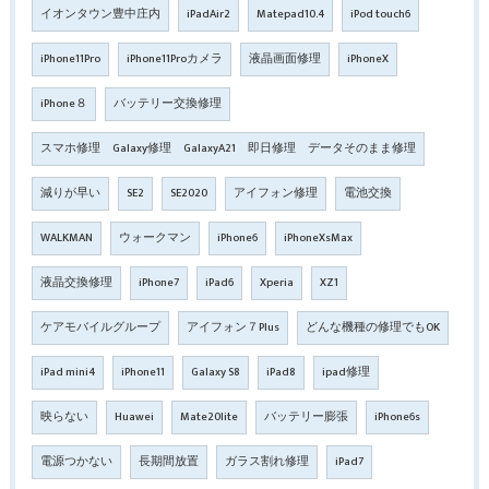
イオンタウン豊中庄内
iPadAir2
Matepad10.4
iPod touch6
iPhone11Pro
iPhone11Proカメラ
液晶画面修理
iPhoneX
iPhone８
バッテリー交換修理
スマホ修理 Galaxy修理 GalaxyA21 即日修理 データそのまま修理
減りが早い
SE2
SE2020
アイフォン修理
電池交換
WALKMAN
ウォークマン
iPhone6
iPhoneXsMax
液晶交換修理
iPhone7
iPad6
Xperia
XZ1
ケアモバイルグループ
アイフォン７Plus
どんな機種の修理でもOK
iPad mini4
iPhone11
Galaxy S8
iPad8
ipad修理
映らない
Huawei
Mate20lite
バッテリー膨張
iPhone6s
電源つかない
長期間放置
ガラス割れ修理
iPad7