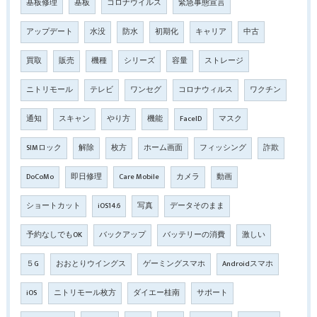
基板修理
基板
コロナウイルス
緊急事態宣言
アップデート
水没
防水
初期化
キャリア
中古
買取
販売
機種
シリーズ
容量
ストレージ
ニトリモール
テレビ
ワンセグ
コロナウィルス
ワクチン
通知
スキャン
やり方
機能
FaceID
マスク
SIMロック
解除
枚方
ホーム画面
フィッシング
詐欺
DoCoMo
即日修理
Care Mobile
カメラ
動画
ショートカット
iOS14.6
写真
データそのまま
予約なしでもOK
バックアップ
バッテリーの消費
激しい
５G
おおとりウイングス
ゲーミングスマホ
Androidスマホ
iOS
ニトリモール枚方
ダイエー桂南
サポート