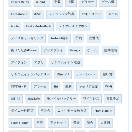
Private Relay
iCloud+
実装
中国
ガラケー
ゲーム機
CareMobile
iOS15
フィッシング詐欺
セキュリティ
メール
Apple
Beats Studio Buds
ワイヤレスイヤホン
ノイズキャンセリング
Android端末
予約
次世代
折りたたみiPhone
ディスプレイ
Google
ゲーム
便利機能
アイフォン
アプリ
リチウムイオン電池
リチウムイオンバッテリー
iPhone14
ポートレート
使い方
無料Wi－Fi
アラーム
Siri
便利
キャリア設定
Wi-Fi
iOS14.7
MagSafe
モバイルバッテリー
ワイヤレス
容量不足
ダイエー桂南店
不具合
ニトリモール枚方店
iPhone12mini
iPhone13mini
不評
アクセサリ
禁止
課金
大阪府