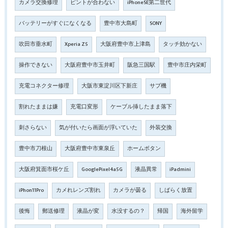
カメラ交換修理
ピントが合わない
iPhoneSE第二世代
バッテリーがすぐになくなる
豊中市大島町
SONY
吹田市垂水町
Xperia Z5
大阪府豊中市上津島
タッチ効かない
操作できない
大阪府豊中市玉井町
阪急三国駅
豊中市庄内栄町
充電コネクター修理
大阪市東淀川区下新庄
サブ機
割れたままは嫌
充電口変形
ケーブル挿したまま落下
刺さらない
気が付いたら画面が浮いていた
外装交換
豊中市刀根山
大阪府豊中市東泉丘
ホームボタン
大阪府箕面市桜ケ丘
GooglePixel4a5G
液晶異常
iPadmini
iPhon11Pro
カメれレンズ割れ
カメラが曇る
しばらく放置
後悔
郵送修理
液晶が変
水没するの？
帰国
海外留学