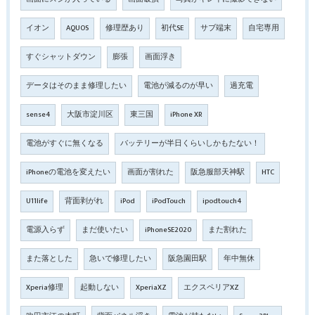
イオン
AQUOS
修理歴あり
初代SE
サブ端末
自宅専用
すぐシャットダウン
膨張
画面浮き
データはそのまま修理したい
電池が減るのが早い
過充電
sense4
大阪市淀川区
東三国
iPhone XR
電池がすぐに無くなる
バッテリーが半日くらいしかもたない！
iPhoneの電池を変えたい
画面が割れた
阪急服部天神駅
HTC
U11life
背面剥がれ
iPod
iPodTouch
ipodtouch4
電源入らず
まだ使いたい
iPhoneSE2020
また割れた
また落とした
急いで修理したい
阪急園田駅
年中無休
Xperia修理
起動しない
XperiaXZ
エクスペリアXZ