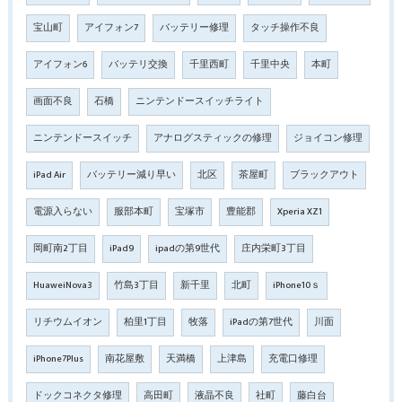
宝山町
アイフォン7
バッテリー修理
タッチ操作不良
アイフォン6
バッテリ交換
千里西町
千里中央
本町
画面不良
石橋
ニンテンドースイッチライト
ニンテンドースイッチ
アナログスティックの修理
ジョイコン修理
iPad Air
バッテリー減り早い
北区
茶屋町
ブラックアウト
電源入らない
服部本町
宝塚市
豊能郡
Xperia XZ1
岡町南2丁目
iPad9
ipadの第9世代
庄内栄町3丁目
HuaweiNova3
竹島3丁目
新千里
北町
iPhone10ｓ
リチウムイオン
柏里1丁目
牧落
iPadの第7世代
川面
iPhone7Plus
南花屋敷
天満橋
上津島
充電口修理
ドックコネクタ修理
高田町
液晶不良
社町
藤白台