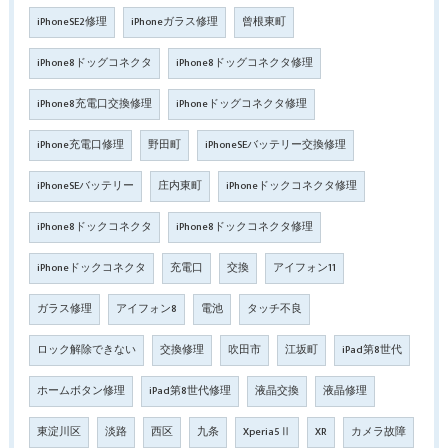
iPhoneSE2修理
iPhoneガラス修理
曾根東町
iPhone8ドッグコネクタ
iPhone8ドッグコネクタ修理
iPhone8充電口交換修理
iPhoneドッグコネクタ修理
iPhone充電口修理
野田町
iPhoneSEバッテリー交換修理
iPhoneSEバッテリー
庄内東町
iPhoneドックコネクタ修理
iPhone8ドックコネクタ
iPhone8ドックコネクタ修理
iPhoneドックコネクタ
充電口
交換
アイフォン11
ガラス修理
アイフォン8
電池
タッチ不良
ロック解除できない
交換修理
吹田市
江坂町
iPad第8世代
ホームボタン修理
iPad第8世代修理
液晶交換
液晶修理
東淀川区
淡路
西区
九条
Xperia5Ⅱ
XR
カメラ故障