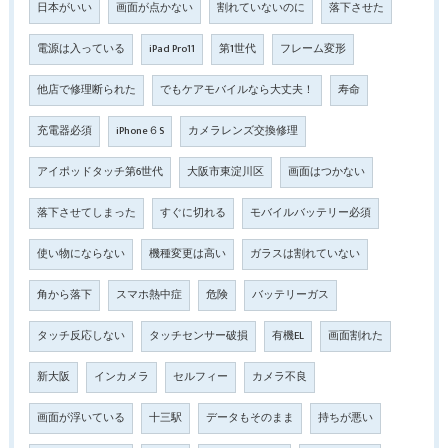
日本がいい
画面が点かない
割れていないのに
落下させた
電源は入っている
iPad Pro11
第1世代
フレーム変形
他店で修理断られた
でもケアモバイルなら大丈夫！
寿命
充電器必須
iPhone６S
カメラレンズ交換修理
アイポッドタッチ第6世代
大阪市東淀川区
画面はつかない
落下させてしまった
すぐに切れる
モバイルバッテリー必須
使い物にならない
機種変更は高い
ガラスは割れていない
角から落下
スマホ熱中症
危険
バッテリーガス
タッチ反応しない
タッチセンサー破損
有機EL
画面割れた
新大阪
インカメラ
セルフィー
カメラ不良
画面が浮いている
十三駅
データもそのまま
持ちが悪い