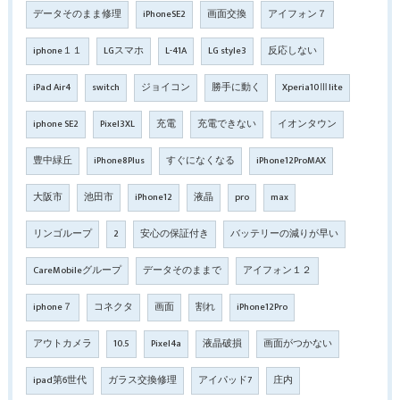
データそのまま修理
iPhoneSE2
画面交換
アイフォン７
iphone１１
LGスマホ
L-41A
LG style3
反応しない
iPad Air4
switch
ジョイコン
勝手に動く
Xperia10Ⅲlite
iphone SE2
Pixel3XL
充電
充電できない
イオンタウン
豊中緑丘
iPhone8Plus
すぐになくなる
iPhone12ProMAX
大阪市
池田市
iPhone12
液晶
pro
max
リンゴループ
2
安心の保証付き
バッテリーの減りが早い
CareMobileグループ
データそのままで
アイフォン１２
iphone７
コネクタ
画面
割れ
iPhone12Pro
アウトカメラ
10.5
Pixel4a
液晶破損
画面がつかない
ipad第6世代
ガラス交換修理
アイパッド7
庄内