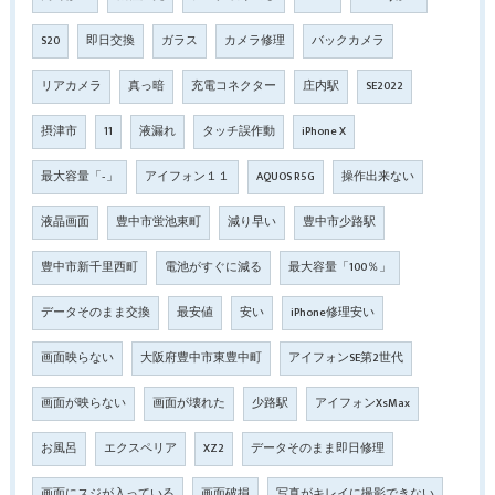
S20
即日交換
ガラス
カメラ修理
バックカメラ
リアカメラ
真っ暗
充電コネクター
庄内駅
SE2022
摂津市
11
液漏れ
タッチ誤作動
iPhone X
最大容量「‐」
アイフォン１１
AQUOS R5G
操作出来ない
液晶画面
豊中市蛍池東町
減り早い
豊中市少路駅
豊中市新千里西町
電池がすぐに減る
最大容量「100％」
データそのまま交換
最安値
安い
iPhone修理安い
画面映らない
大阪府豊中市東豊中町
アイフォンSE第2世代
画面が映らない
画面が壊れた
少路駅
アイフォンXsMax
お風呂
エクスペリア
XZ2
データそのまま即日修理
画面にスジが入っている
画面破損
写真がキレイに撮影できない