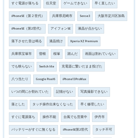
すぐ電源が落ちる
任天堂
ゲームできない
早く直したい
iPhoneSE（第２世代）
兵庫県尼崎市
Sense3
大阪市淀川区加島
iPhoneSE（第2世代）
アイフォンSE
液晶が点かない
落下させた音は鳴る
液晶焼け
Xperia XZ Premium
兵庫県宝塚市
曽根
桜塚
踏んだ
画面は割れていない
でも映らない
Switch lite
充電器に繋いだまま投げた
八つ当たり
Google Pixel6
iPhone13ProMax
いつの間にか割れていた
記憶がない
写真撮影できない
落とした
タッチ操作出来なくなった
早く修理したい
すぐに電源落ち
操作不能
台風でも営業中
伊丹市
バッテリーがすぐに無くなる
iPhoneSE第2世代
タッチ不可