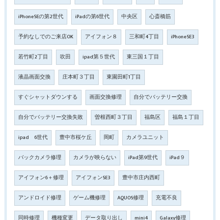
iPhoneSEの第2世代
iPadの第6世代
中央区
心斎橋筋
予約なしでのご来店OK
アイフォン８
三和町4丁目
iPhoneSE3
若竹町2丁目
吹田
ipad第５世代
東三国１丁目
液晶画面交換
庄本町３丁目
東園田町1丁目
すぐシャットダウンする
画面交換修理
自分でバッテリー交換
自分でバッテリー交換失敗
曽根西町３丁目
福島区
福島１丁目
ipad 6世代
豊中市桜ケ丘
岡町
カメラユニット
バックカメラ修理
カメラが映らない
iPad第9世代
iPad９
アイフォン6＋修理
アイフォンSE3
豊中市庄内西町
アンドロイド修理
ゲーム機修理
AQUOS修理
充電不良
同時修理
機種変更
データ取り出し
mini4
Galaxy修理