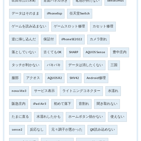
吹田市江の木町
背面パネル浮き
電池が持たない
Sense3Plus
データはそのまま
iPhone6sp
任天堂Switch
ゲームを読み込まない
ゲームスロット修理
カセット修理
逆に挿し込んだ
保証付
iPhoneSE2022
カメラ割れ
落としていない
古くてもOK
SHARP
AQUOS Sense
豊中庄内
タッチが利かない
バキバキ
データは消したくない
三国
服部
アクオス
AQUOS R2
SHV42
Android修理
nova lite3
サービス表示
ライトニングコネクター
水濡れ
阪急庄内
iPad Air3
初めて落下
音割れ
聞き取れない
たまに直る
水濡れしたかも
ホームボタン効かない
使えない
sense2
反応なし
元々調子が悪かった
QR読み込めない