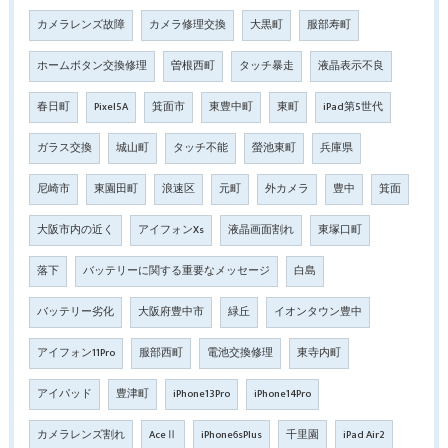
カメラレンズ故障
カメラ修理交換
大黒町
服部寿町
ホームボタン交換修理
曽根西町
タッチ暴走
液晶表示不良
春日町
Pixel5A
箕面市
東豊中町
東町
iPad第5世代
ガラス交換
城山町
タッチ不能
螢池東町
兵庫県
尼崎市
東園田町
浪速区
元町
外カメラ
豊中
箕面
大阪市内の近く
アイフォンXs
液晶画面割れ
東塚口町
落下
バッテリーに関する重要なメッセージ
白島
バッテリー劣化
大阪府豊中市
緑丘
イオンタウン豊中
アイフォン11Pro
服部西町
電池交換修理
東寺内町
アイパッド
豊津町
iPhone13Pro
iPhone14Pro
カメラレンズ割れ
AceⅡ
iPhone6sPlus
千里園
iPad Air2