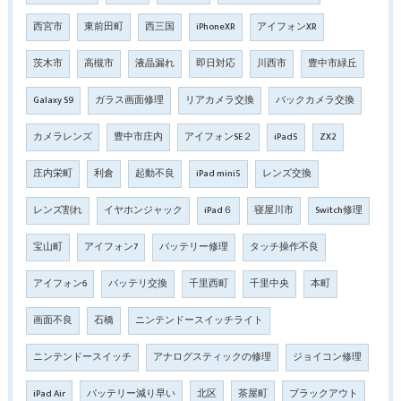
西宮市
東前田町
西三国
iPhoneXR
アイフォンXR
茨木市
高槻市
液晶漏れ
即日対応
川西市
豊中市緑丘
Galaxy S9
ガラス画面修理
リアカメラ交換
バックカメラ交換
カメラレンズ
豊中市庄内
アイフォンSE２
iPad5
ZX2
庄内栄町
利倉
起動不良
iPad mini5
レンズ交換
レンズ割れ
イヤホンジャック
iPad６
寝屋川市
Switch修理
宝山町
アイフォン7
バッテリー修理
タッチ操作不良
アイフォン6
バッテリ交換
千里西町
千里中央
本町
画面不良
石橋
ニンテンドースイッチライト
ニンテンドースイッチ
アナログスティックの修理
ジョイコン修理
iPad Air
バッテリー減り早い
北区
茶屋町
ブラックアウト