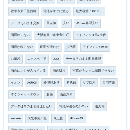
豊中市新千里西町
電池がすぐに減る
最大容量「100％」
データそのまま交換
最安値
安い
iPhone修理安い
画面映らない
大阪府豊中市東豊中町
アイフォンSE第2世代
画面が映らない
画面が壊れた
少路駅
アイフォンXsMax
お風呂
エクスペリア
XZ2
データそのまま即日修理
画面にスジが入っている
画面破損
写真がキレイに撮影できない
イオン
AQUOS
修理歴あり
初代SE
サブ端末
自宅専用
すぐシャットダウン
膨張
画面浮き
データはそのまま修理したい
電池が減るのが早い
過充電
sense4
大阪市淀川区
東三国
iPhone XR