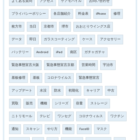
よくある質問
アクセス
ケアモバイル
お問い合わせ
プライバシーポリシー
各店舗紹介
料金表
iPhone
修理
枚方市
当日
京都市
堺市
おおとりウイングス店
データ
即日
ガラスコーティング
ケース
アクセサリー
バッテリー
Android
iPad
南区
ガチャガチャ
緊急事態宣言大阪
緊急事態宣言京都
営業時間
宇治市
基板修理
基板
コロナウイルス
緊急事態宣言
アップデート
水没
防水
初期化
キャリア
中古
買取
販売
機種
シリーズ
容量
ストレージ
ニトリモール
テレビ
ワンセグ
コロナウィルス
ワクチン
通知
スキャン
やり方
機能
FaceID
マスク