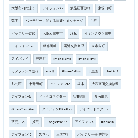
大阪市内の近く
アイフォンXs
液晶画面割れ
東塚口町
落下
バッテリーに関する重要なメッセージ
白島
バッテリー劣化
大阪府豊中市
緑丘
イオンタウン豊中
アイフォン11Pro
服部西町
電池交換修理
東寺内町
アイパッド
豊津町
iPhone13Pro
iPhone14Pro
カメラレンズ割れ
AceⅡ
iPhone6sPlus
千里園
iPad Air2
都島区
東野田町
アイフォン12
塚本
液晶画面交換修理
アイフォン6s
ドックコネクター
曽根東町
豊南町東
iPhone11ProMax
アイフォン11ProMax
アイパッドエアー2
西淀川区
姫島
GooglePixel5A
アイフォンX
iPhone10
アイフォン10
スマホ
三国本町
バッテリー修理交換