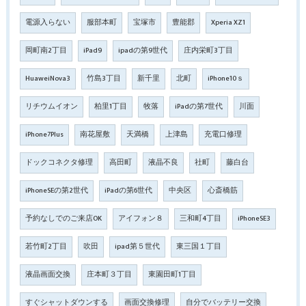
電源入らない
服部本町
宝塚市
豊能郡
Xperia XZ1
岡町南2丁目
iPad9
ipadの第9世代
庄内栄町3丁目
HuaweiNova3
竹島3丁目
新千里
北町
iPhone10ｓ
リチウムイオン
柏里1丁目
牧落
iPadの第7世代
川面
iPhone7Plus
南花屋敷
天満橋
上津島
充電口修理
ドックコネクタ修理
高田町
液晶不良
社町
藤白台
iPhoneSEの第2世代
iPadの第6世代
中央区
心斎橋筋
予約なしでのご来店OK
アイフォン８
三和町4丁目
iPhoneSE3
若竹町2丁目
吹田
ipad第５世代
東三国１丁目
液晶画面交換
庄本町３丁目
東園田町1丁目
すぐシャットダウンする
画面交換修理
自分でバッテリー交換