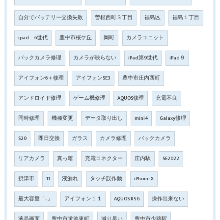
自分でバッテリー交換失敗
曽根西町３丁目
福島区
福島１丁目
ipad 6世代
豊中市桜ケ丘
岡町
カメラユニット
バックカメラ修理
カメラが映らない
iPad第9世代
iPad９
アイフォン6＋修理
アイフォンSE3
豊中市庄内西町
アンドロイド修理
ゲーム機修理
AQUOS修理
充電不良
同時修理
機種変更
データ取り出し
mini4
Galaxy修理
S20
即日交換
ガラス
カメラ修理
バックカメラ
リアカメラ
真っ暗
充電コネクター
庄内駅
SE2022
摂津市
11
液漏れ
タッチ誤作動
iPhone X
最大容量「‐」
アイフォン１１
AQUOS R5G
操作出来ない
液晶画面
豊中市蛍池東町
減り早い
豊中市少路駅