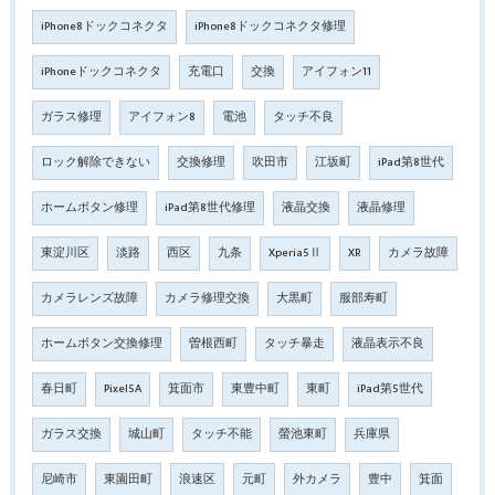
iPhone8ドックコネクタ
iPhone8ドックコネクタ修理
iPhoneドックコネクタ
充電口
交換
アイフォン11
ガラス修理
アイフォン8
電池
タッチ不良
ロック解除できない
交換修理
吹田市
江坂町
iPad第8世代
ホームボタン修理
iPad第8世代修理
液晶交換
液晶修理
東淀川区
淡路
西区
九条
Xperia5Ⅱ
XR
カメラ故障
カメラレンズ故障
カメラ修理交換
大黒町
服部寿町
ホームボタン交換修理
曽根西町
タッチ暴走
液晶表示不良
春日町
Pixel5A
箕面市
東豊中町
東町
iPad第5世代
ガラス交換
城山町
タッチ不能
螢池東町
兵庫県
尼崎市
東園田町
浪速区
元町
外カメラ
豊中
箕面