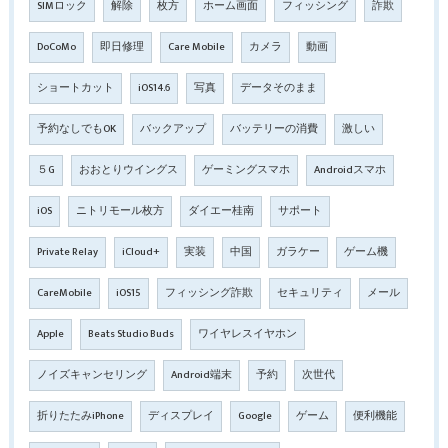
SIMロック
解除
枚方
ホーム画面
フィッシング
詐欺
DoCoMo
即日修理
Care Mobile
カメラ
動画
ショートカット
iOS14.6
写真
データそのまま
予約なしでもOK
バックアップ
バッテリーの消費
激しい
５G
おおとりウイングス
ゲーミングスマホ
Androidスマホ
iOS
ニトリモール枚方
ダイエー桂南
サポート
Private Relay
iCloud+
実装
中国
ガラケー
ゲーム機
CareMobile
iOS15
フィッシング詐欺
セキュリティ
メール
Apple
Beats Studio Buds
ワイヤレスイヤホン
ノイズキャンセリング
Android端末
予約
次世代
折りたたみiPhone
ディスプレイ
Google
ゲーム
便利機能