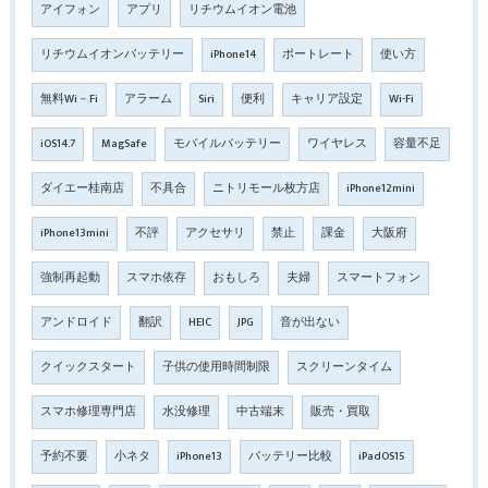
アイフォン
アプリ
リチウムイオン電池
リチウムイオンバッテリー
iPhone14
ポートレート
使い方
無料Wi－Fi
アラーム
Siri
便利
キャリア設定
Wi-Fi
iOS14.7
MagSafe
モバイルバッテリー
ワイヤレス
容量不足
ダイエー桂南店
不具合
ニトリモール枚方店
iPhone12mini
iPhone13mini
不評
アクセサリ
禁止
課金
大阪府
強制再起動
スマホ依存
おもしろ
夫婦
スマートフォン
アンドロイド
翻訳
HEIC
JPG
音が出ない
クイックスタート
子供の使用時間制限
スクリーンタイム
スマホ修理専門店
水没修理
中古端末
販売・買取
予約不要
小ネタ
iPhone13
バッテリー比較
iPadOS15