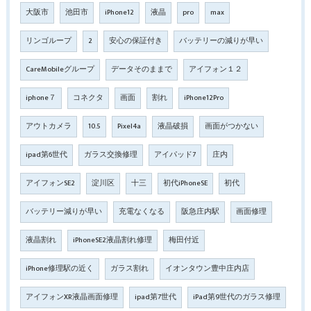
大阪市
池田市
iPhone12
液晶
pro
max
リンゴループ
2
安心の保証付き
バッテリーの減りが早い
CareMobileグループ
データそのままで
アイフォン１２
iphone７
コネクタ
画面
割れ
iPhone12Pro
アウトカメラ
10.5
Pixel4a
液晶破損
画面がつかない
ipad第6世代
ガラス交換修理
アイパッド7
庄内
アイフォンSE2
淀川区
十三
初代iPhoneSE
初代
バッテリー減りが早い
充電なくなる
阪急庄内駅
画面修理
液晶割れ
iPhoneSE2液晶割れ修理
梅田付近
iPhone修理駅の近く
ガラス割れ
イオンタウン豊中庄内店
アイフォンXR液晶画面修理
ipad第7世代
iPad第9世代のガラス修理