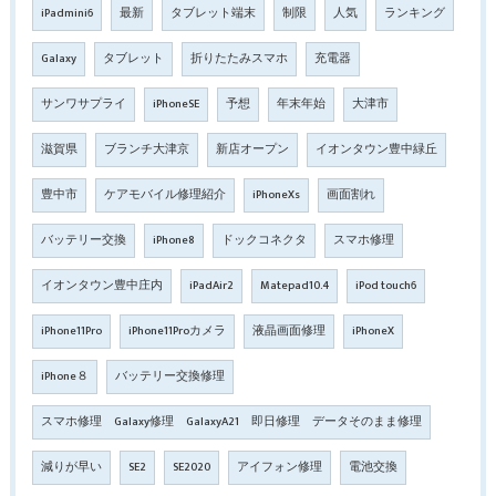
iPadmini6
最新
タブレット端末
制限
人気
ランキング
Galaxy
タブレット
折りたたみスマホ
充電器
サンワサプライ
iPhoneSE
予想
年末年始
大津市
滋賀県
ブランチ大津京
新店オープン
イオンタウン豊中緑丘
豊中市
ケアモバイル修理紹介
iPhoneXs
画面割れ
バッテリー交換
iPhone8
ドックコネクタ
スマホ修理
イオンタウン豊中庄内
iPadAir2
Matepad10.4
iPod touch6
iPhone11Pro
iPhone11Proカメラ
液晶画面修理
iPhoneX
iPhone８
バッテリー交換修理
スマホ修理 Galaxy修理 GalaxyA21 即日修理 データそのまま修理
減りが早い
SE2
SE2020
アイフォン修理
電池交換