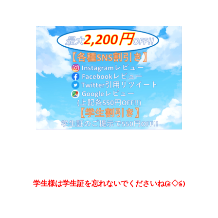
学生様は学生証を忘れないでくださいね(≧◇≦)