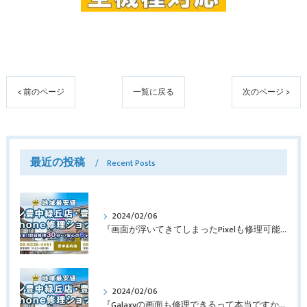
< 前のページ
一覧に戻る
次のページ >
最近の投稿
Recent Posts
2024/02/06
『画面が浮いてきてしまったPixelも修理可能？』淀川区西三国よりバッテリー交換でご来店♪【Google Pixel5】
2024/02/06
『Galaxyの画面も修理できるって本当ですか？』豊中市服部本町より画面修理でご来店♪【Galaxy Note10+】