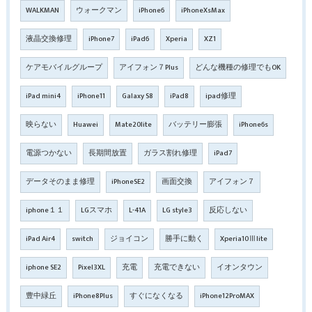
WALKMAN
ウォークマン
iPhone6
iPhoneXsMax
液晶交換修理
iPhone7
iPad6
Xperia
XZ1
ケアモバイルグループ
アイフォン７Plus
どんな機種の修理でもOK
iPad mini4
iPhone11
Galaxy S8
iPad8
ipad修理
映らない
Huawei
Mate20lite
バッテリー膨張
iPhone6s
電源つかない
長期間放置
ガラス割れ修理
iPad7
データそのまま修理
iPhoneSE2
画面交換
アイフォン７
iphone１１
LGスマホ
L-41A
LG style3
反応しない
iPad Air4
switch
ジョイコン
勝手に動く
Xperia10Ⅲlite
iphone SE2
Pixel3XL
充電
充電できない
イオンタウン
豊中緑丘
iPhone8Plus
すぐになくなる
iPhone12ProMAX