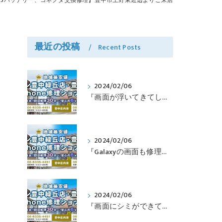
ad5バッテリー、コネクタ交換修理】豊中市上野東近辺よりご来店
最近の投稿
Recent Posts
2024/02/06
『画面が浮いてきてしまったPixelも修理可能？』淀川区西三国よりバッテリー交換でご来店♪【Google Pixel5】
2024/02/06
『Galaxyの画面も修理できるって本当ですか？』豊中市服部本町より画面修理でご来店♪【Galaxy Note10+】
は
2024/02/06
『画面にシミができてしまったのも直せますか？』豊中市南桜塚より画面修理でご来店♪【iPhone11Pro】