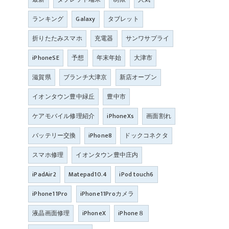
ランキング
Galaxy
タブレット
折りたたみスマホ
充電器
サンワサプライ
iPhoneSE
予想
年末年始
大津市
滋賀県
ブランチ大津京
新店オープン
イオンタウン豊中緑丘
豊中市
ケアモバイル修理紹介
iPhoneXs
画面割れ
バッテリー交換
iPhone8
ドックコネクタ
スマホ修理
イオンタウン豊中庄内
iPadAir2
Matepad10.4
iPod touch6
iPhone11Pro
iPhone11Proカメラ
液晶画面修理
iPhoneX
iPhone８