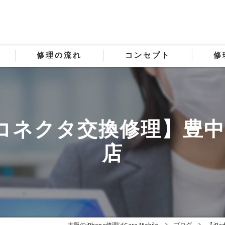
修理の流れ
コンセプト
修
ー、コネクタ交換修理】豊
店