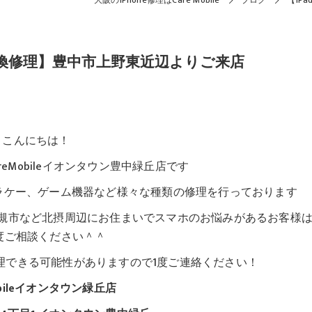
大阪のiPhone修理はCare Mobile
ブログ
【iP
交換修理】豊中市上野東近辺よりご来店
こんにちは！
eMobileイオンタウン豊中緑丘店です
iPod、ガラケー、ゲーム機器など様々な種類の修理を行っております
槻市など北摂周辺にお住まいでスマホのお悩みがあるお客様
度ご相談ください＾＾
理できる可能性がありますので1度ご連絡ください！
obileイオンタウン緑丘店