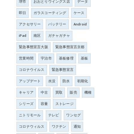
堺市
おおとりウイングス店
データ
即日
ガラスコーティング
ケース
アクセサリー
バッテリー
Android
iPad
南区
ガチャガチャ
緊急事態宣言大阪
緊急事態宣言京都
営業時間
宇治市
基板修理
基板
コロナウイルス
緊急事態宣言
アップデート
水没
防水
初期化
キャリア
中古
買取
販売
機種
シリーズ
容量
ストレージ
ニトリモール
テレビ
ワンセグ
コロナウィルス
ワクチン
通知