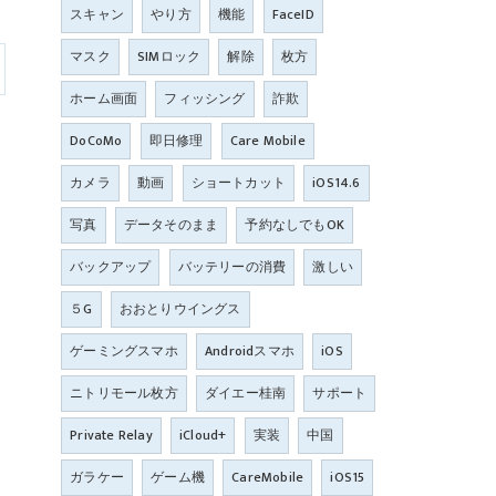
スキャン
やり方
機能
FaceID
マスク
SIMロック
解除
枚方
ホーム画面
フィッシング
詐欺
DoCoMo
即日修理
Care Mobile
カメラ
動画
ショートカット
iOS14.6
写真
データそのまま
予約なしでもOK
バックアップ
バッテリーの消費
激しい
５G
おおとりウイングス
ゲーミングスマホ
Androidスマホ
iOS
ニトリモール枚方
ダイエー桂南
サポート
Private Relay
iCloud+
実装
中国
ガラケー
ゲーム機
CareMobile
iOS15