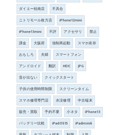
ダイエー桂南店
不具合
ニトリモール枚方店
iPhone12mini
iPhone13mini
不評
アクセサリ
禁止
課金
大阪府
強制再起動
スマホ依存
おもしろ
夫婦
スマートフォン
アンドロイド
翻訳
HEIC
JPG
音が出ない
クイックスタート
子供の使用時間制限
スクリーンタイム
スマホ修理専門店
水没修理
中古端末
販売・買取
予約不要
小ネタ
iPhone13
バッテリー比較
iPadOS15
iPadmini6
最新
タブレット端末
制限
人気