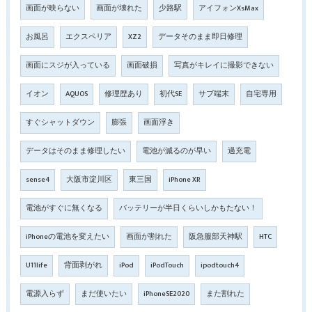
画面が映らない
画面が壊れた
少路駅
アイフォンXsMax
お風呂
エクスペリア
XZ2
データそのまま即日修理
画面にスジが入っている
画面破損
写真がキレイに撮影できない
イオン
AQUOS
修理歴あり
初代SE
サブ端末
自宅専用
すぐシャットダウン
膨張
画面浮き
データはそのまま修理したい
電池が減るのが早い
過充電
sense4
大阪市淀川区
東三国
iPhone XR
電池がすぐに無くなる
バッテリーが半日くらいしかもたない！
iPhoneの電池を変えたい
画面が割れた
阪急服部天神駅
HTC
U11life
背面剥がれ
iPod
iPodTouch
ipodtouch4
電源入らず
まだ使いたい
iPhoneSE2020
また割れた