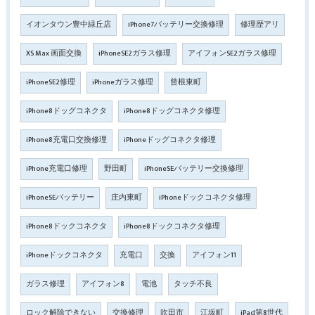
イオンタウン豊中緑丘店
iPhone7バッテリー交換修理
修理歴アリ
XS Max 画面交換
iPhoneSE2ガラス修理
アイフォンSE2ガラス修理
iPhoneSE2修理
iPhoneガラス修理
曾根東町
iPhone8ドッグコネクタ
iPhone8ドッグコネクタ修理
iPhone8充電口交換修理
iPhoneドッグコネクタ修理
iPhone充電口修理
野田町
iPhoneSEバッテリー交換修理
iPhoneSEバッテリー
庄内東町
iPhoneドックコネクタ修理
iPhone8ドックコネクタ
iPhone8ドックコネクタ修理
iPhoneドックコネクタ
充電口
交換
アイフォン11
ガラス修理
アイフォン8
電池
タッチ不良
ロック解除できない
交換修理
吹田市
江坂町
iPad第8世代