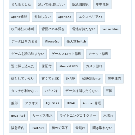
また落とした
急いで修理したい
阪急園田駅
年中無休
Xperia修理
起動しない
XperiaXZ
エクスペリアXZ
吹田市江の木町
背面パネル浮き
電池が持たない
Sense3Plus
データはそのまま
iPhone6sp
任天堂Switch
ゲームを読み込まない
ゲームスロット修理
カセット修理
逆に挿し込んだ
保証付
iPhoneSE2022
カメラ割れ
落としていない
古くてもOK
SHARP
AQUOS Sense
豊中庄内
タッチが利かない
バキバキ
データは消したくない
三国
服部
アクオス
AQUOS R2
SHV42
Android修理
nova lite3
サービス表示
ライトニングコネクター
水濡れ
阪急庄内
iPad Air3
初めて落下
音割れ
聞き取れない