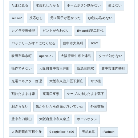
たまに直る
水濡れしたかも
ホームボタン効かない
使えない
sense2
反応なし
元々調子が悪かった
QR読み込めない
カメラ交換修理
ピントが合わない
iPhoneSE第二世代
バッテリーがすぐになくなる
豊中市大島町
SONY
吹田市垂水町
Xperia Z5
大阪府豊中市上津島
タッチ効かない
操作できない
大阪府豊中市玉井町
阪急三国駅
豊中市庄内栄町
充電コネクター修理
大阪市東淀川区下新庄
サブ機
割れたままは嫌
充電口変形
ケーブル挿したまま落下
刺さらない
気が付いたら画面が浮いていた
外装交換
豊中市刀根山
大阪府豊中市東泉丘
ホームボタン
大阪府箕面市桜ケ丘
GooglePixel4a5G
液晶異常
iPadmini