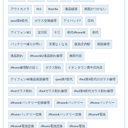
アウトカメラ
10.5
Pixel4a
液晶破損
画面がつかない
ipad第6世代
ガラス交換修理
アイパッド7
庄内
アイフォンSE2
淀川区
十三
初代iPhoneSE
初代
バッテリー減りが早い
充電なくなる
阪急庄内駅
画面修理
液晶割れ
iPhoneSE2液晶割れ修理
梅田付近
iPhone修理駅の近く
ガラス割れ
イオンタウン豊中庄内店
アイフォンXR液晶画面修理
ipad第7世代
iPad第9世代のガラス修理
iPadガラス割れ
iPadガラス割れ修理
iPad第9世代ガラス割れ修理
iPhone8バッテリー交換修理
iPhone8バッテリー
iPhoneバッテリー
iPhoneバッテリー交換
iPhone8バッテリー交換
iPhone8電池
iPhone8電池交換
iPhone電池交換
iPhone電池