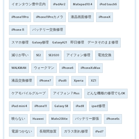
イオンタウン豊中庄内
iPadAir2
Matepad10.4
iPod touch6
iPhone11Pro
iPhone11Proカメラ
液晶画面修理
iPhoneX
iPhone８
バッテリー交換修理
スマホ修理 Galaxy修理 GalaxyA21 即日修理 データそのまま修理
減りが早い
SE2
SE2020
アイフォン修理
電池交換
WALKMAN
ウォークマン
iPhone6
iPhoneXsMax
液晶交換修理
iPhone7
iPad6
Xperia
XZ1
ケアモバイルグループ
アイフォン７Plus
どんな機種の修理でもOK
iPad mini4
iPhone11
Galaxy S8
iPad8
ipad修理
映らない
Huawei
Mate20lite
バッテリー膨張
iPhone6s
電源つかない
長期間放置
ガラス割れ修理
iPad7