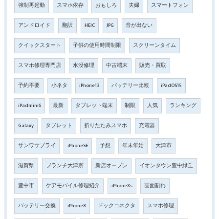
強制再起動
スマホ依存
おもしろ
夫婦
スマートフォン
アンドロイド
翻訳
HEIC
JPG
音が出ない
クイックスタート
子供の使用時間制限
スクリーンタイム
スマホ修理専門店
水没修理
中古端末
販売・買取
予約不要
小ネタ
iPhone13
バッテリー比較
iPadOS15
iPadmini6
最新
タブレット端末
制限
人気
ランキング
Galaxy
タブレット
折りたたみスマホ
充電器
サンワサプライ
iPhoneSE
予想
年末年始
大津市
滋賀県
ブランチ大津京
新店オープン
イオンタウン豊中緑丘
豊中市
ケアモバイル修理紹介
iPhoneXs
画面割れ
バッテリー交換
iPhone8
ドックコネクタ
スマホ修理