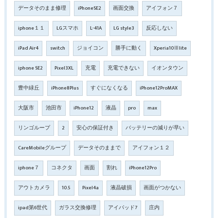
データそのまま修理
iPhoneSE2
画面交換
アイフォン７
iphone１１
LGスマホ
L-41A
LG style3
反応しない
iPad Air4
switch
ジョイコン
勝手に動く
Xperia10Ⅲlite
iphone SE2
Pixel3XL
充電
充電できない
イオンタウン
豊中緑丘
iPhone8Plus
すぐになくなる
iPhone12ProMAX
大阪市
池田市
iPhone12
液晶
pro
max
リンゴループ
2
安心の保証付き
バッテリーの減りが早い
CareMobileグループ
データそのままで
アイフォン１２
iphone７
コネクタ
画面
割れ
iPhone12Pro
アウトカメラ
10.5
Pixel4a
液晶破損
画面がつかない
ipad第6世代
ガラス交換修理
アイパッド7
庄内