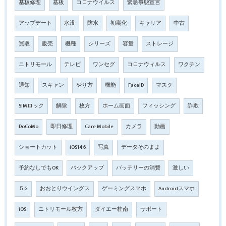
基板修理
基板
コロナウイルス
緊急事態宣言
アップデート
水没
防水
初期化
キャリア
中古
買取
販売
機種
シリーズ
容量
ストレージ
ニトリモール
テレビ
ワンセグ
コロナウィルス
ワクチン
通知
スキャン
やり方
機能
FaceID
マスク
SIMロック
解除
枚方
ホーム画面
フィッシング
詐欺
DoCoMo
即日修理
Care Mobile
カメラ
動画
ショートカット
iOS14.6
写真
データそのまま
予約なしでもOK
バックアップ
バッテリーの消費
激しい
５G
おおとりウイングス
ゲーミングスマホ
Androidスマホ
iOS
ニトリモール枚方
ダイエー桂南
サポート