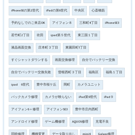
iPhoneSEの第2世代
iPadの第6世代
中央区
心斎橋筋
予約なしでのご来店OK
アイフォン８
三和町4丁目
iPhoneSE3
若竹町2丁目
吹田
ipad第５世代
東三国１丁目
液晶画面交換
庄本町３丁目
東園田町1丁目
すぐシャットダウンする
画面交換修理
自分でバッテリー交換
自分でバッテリー交換失敗
曽根西町３丁目
福島区
福島１丁目
ipad 6世代
豊中市桜ケ丘
岡町
カメラユニット
バックカメラ修理
カメラが映らない
iPad第9世代
iPad９
アイフォン6＋修理
アイフォンSE3
豊中市庄内西町
アンドロイド修理
ゲーム機修理
AQUOS修理
充電不良
同時修理
機種変更
データ取り出し
mini4
Galaxy修理