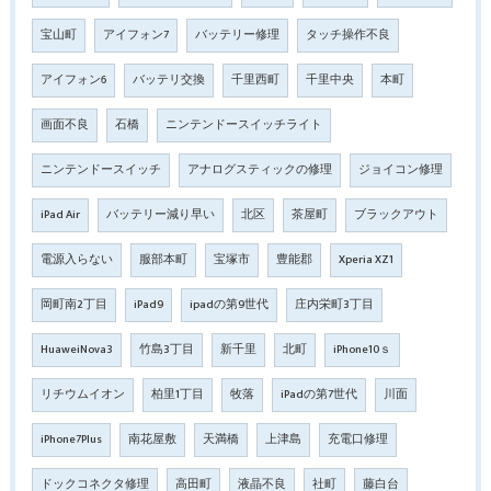
宝山町
アイフォン7
バッテリー修理
タッチ操作不良
アイフォン6
バッテリ交換
千里西町
千里中央
本町
画面不良
石橋
ニンテンドースイッチライト
ニンテンドースイッチ
アナログスティックの修理
ジョイコン修理
iPad Air
バッテリー減り早い
北区
茶屋町
ブラックアウト
電源入らない
服部本町
宝塚市
豊能郡
Xperia XZ1
岡町南2丁目
iPad9
ipadの第9世代
庄内栄町3丁目
HuaweiNova3
竹島3丁目
新千里
北町
iPhone10ｓ
リチウムイオン
柏里1丁目
牧落
iPadの第7世代
川面
iPhone7Plus
南花屋敷
天満橋
上津島
充電口修理
ドックコネクタ修理
高田町
液晶不良
社町
藤白台