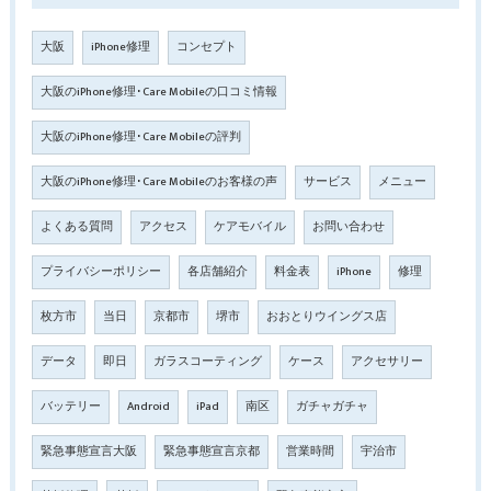
大阪
iPhone修理
コンセプト
大阪のiPhone修理･Care Mobileの口コミ情報
大阪のiPhone修理･Care Mobileの評判
大阪のiPhone修理･Care Mobileのお客様の声
サービス
メニュー
よくある質問
アクセス
ケアモバイル
お問い合わせ
プライバシーポリシー
各店舗紹介
料金表
iPhone
修理
枚方市
当日
京都市
堺市
おおとりウイングス店
データ
即日
ガラスコーティング
ケース
アクセサリー
バッテリー
Android
iPad
南区
ガチャガチャ
緊急事態宣言大阪
緊急事態宣言京都
営業時間
宇治市