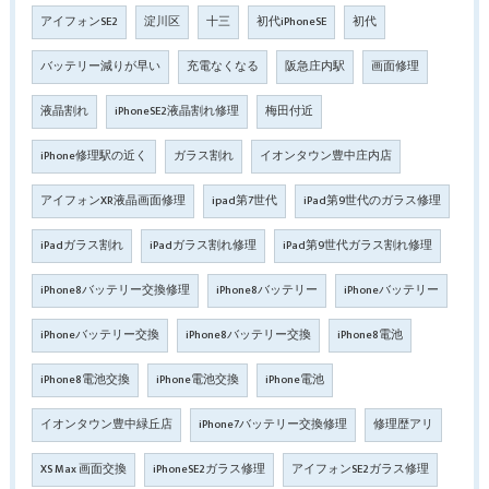
アイフォンSE2
淀川区
十三
初代iPhoneSE
初代
バッテリー減りが早い
充電なくなる
阪急庄内駅
画面修理
液晶割れ
iPhoneSE2液晶割れ修理
梅田付近
iPhone修理駅の近く
ガラス割れ
イオンタウン豊中庄内店
アイフォンXR液晶画面修理
ipad第7世代
iPad第9世代のガラス修理
iPadガラス割れ
iPadガラス割れ修理
iPad第9世代ガラス割れ修理
iPhone8バッテリー交換修理
iPhone8バッテリー
iPhoneバッテリー
iPhoneバッテリー交換
iPhone8バッテリー交換
iPhone8電池
iPhone8電池交換
iPhone電池交換
iPhone電池
イオンタウン豊中緑丘店
iPhone7バッテリー交換修理
修理歴アリ
XS Max 画面交換
iPhoneSE2ガラス修理
アイフォンSE2ガラス修理