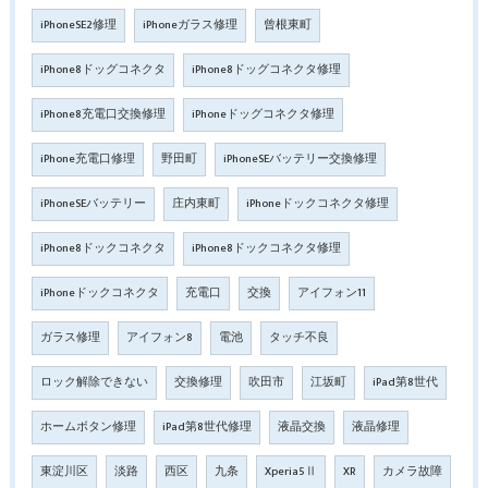
iPhoneSE2修理
iPhoneガラス修理
曾根東町
iPhone8ドッグコネクタ
iPhone8ドッグコネクタ修理
iPhone8充電口交換修理
iPhoneドッグコネクタ修理
iPhone充電口修理
野田町
iPhoneSEバッテリー交換修理
iPhoneSEバッテリー
庄内東町
iPhoneドックコネクタ修理
iPhone8ドックコネクタ
iPhone8ドックコネクタ修理
iPhoneドックコネクタ
充電口
交換
アイフォン11
ガラス修理
アイフォン8
電池
タッチ不良
ロック解除できない
交換修理
吹田市
江坂町
iPad第8世代
ホームボタン修理
iPad第8世代修理
液晶交換
液晶修理
東淀川区
淡路
西区
九条
Xperia5Ⅱ
XR
カメラ故障