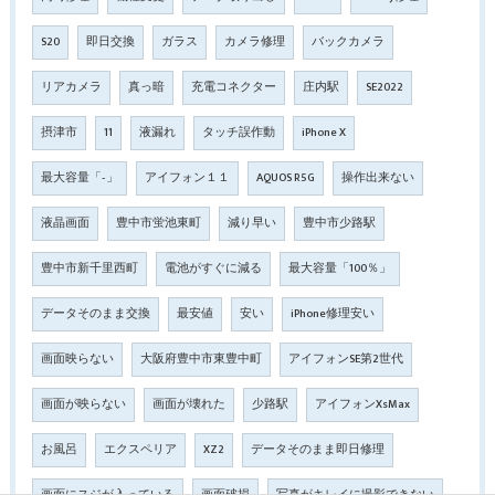
S20
即日交換
ガラス
カメラ修理
バックカメラ
リアカメラ
真っ暗
充電コネクター
庄内駅
SE2022
摂津市
11
液漏れ
タッチ誤作動
iPhone X
最大容量「‐」
アイフォン１１
AQUOS R5G
操作出来ない
液晶画面
豊中市蛍池東町
減り早い
豊中市少路駅
豊中市新千里西町
電池がすぐに減る
最大容量「100％」
データそのまま交換
最安値
安い
iPhone修理安い
画面映らない
大阪府豊中市東豊中町
アイフォンSE第2世代
画面が映らない
画面が壊れた
少路駅
アイフォンXsMax
お風呂
エクスペリア
XZ2
データそのまま即日修理
画面にスジが入っている
画面破損
写真がキレイに撮影できない