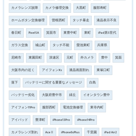
カメラレンズ故障
カメラ修理交換
大黒町
服部寿町
ホームボタン交換修理
曽根西町
タッチ暴走
液晶表示不良
春日町
Pixel5A
箕面市
東豊中町
東町
iPad第5世代
ガラス交換
城山町
タッチ不能
螢池東町
兵庫県
尼崎市
東園田町
浪速区
元町
外カメラ
豊中
箕面
大阪市内の近く
アイフォンXs
液晶画面割れ
東塚口町
落下
バッテリーに関する重要なメッセージ
白島
バッテリー劣化
大阪府豊中市
緑丘
イオンタウン豊中
アイフォン11Pro
服部西町
電池交換修理
東寺内町
アイパッド
豊津町
iPhone13Pro
iPhone14Pro
カメラレンズ割れ
AceⅡ
iPhone6sPlus
千里園
iPad Air2