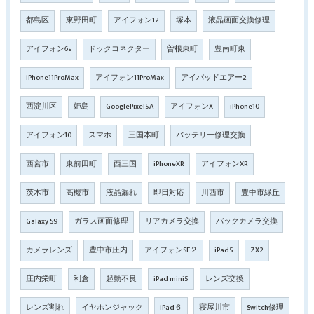
都島区
東野田町
アイフォン12
塚本
液晶画面交換修理
アイフォン6s
ドックコネクター
曽根東町
豊南町東
iPhone11ProMax
アイフォン11ProMax
アイパッドエアー2
西淀川区
姫島
GooglePixel5A
アイフォンX
iPhone10
アイフォン10
スマホ
三国本町
バッテリー修理交換
西宮市
東前田町
西三国
iPhoneXR
アイフォンXR
茨木市
高槻市
液晶漏れ
即日対応
川西市
豊中市緑丘
Galaxy S9
ガラス画面修理
リアカメラ交換
バックカメラ交換
カメラレンズ
豊中市庄内
アイフォンSE２
iPad5
ZX2
庄内栄町
利倉
起動不良
iPad mini5
レンズ交換
レンズ割れ
イヤホンジャック
iPad６
寝屋川市
Switch修理