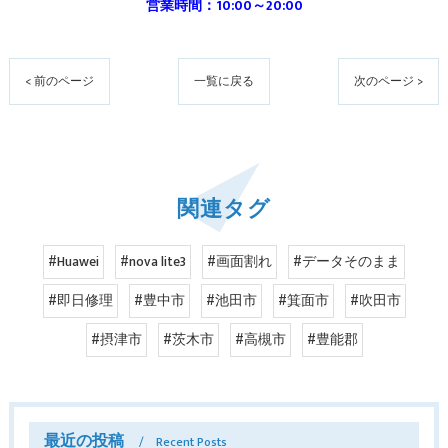
営業時間：10:00～20:00
< 前のページ
一覧に戻る
次のページ >
関連タグ
#Huawei
#nova lite3
#画面割れ
#データそのまま
#即日修理
#豊中市
#池田市
#箕面市
#吹田市
#摂津市
#茨木市
#高槻市
#豊能郡
最近の投稿
Recent Posts