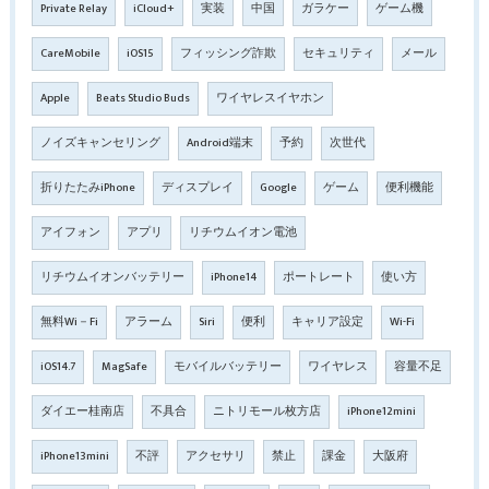
Private Relay
iCloud+
実装
中国
ガラケー
ゲーム機
CareMobile
iOS15
フィッシング詐欺
セキュリティ
メール
Apple
Beats Studio Buds
ワイヤレスイヤホン
ノイズキャンセリング
Android端末
予約
次世代
折りたたみiPhone
ディスプレイ
Google
ゲーム
便利機能
アイフォン
アプリ
リチウムイオン電池
リチウムイオンバッテリー
iPhone14
ポートレート
使い方
無料Wi－Fi
アラーム
Siri
便利
キャリア設定
Wi-Fi
iOS14.7
MagSafe
モバイルバッテリー
ワイヤレス
容量不足
ダイエー桂南店
不具合
ニトリモール枚方店
iPhone12mini
iPhone13mini
不評
アクセサリ
禁止
課金
大阪府