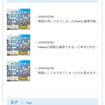
2024/02/06
『画面が浮いてきてしまったPixelも修理可能？』淀川区西三国よりバッテリー交換でご来店♪【Google Pixel5】
2024/02/06
『Galaxyの画面も修理できるって本当ですか？』豊中市服部本町より画面修理でご来店♪【Galaxy Note10+】
2024/02/06
『画面にシミができてしまったのも直せますか？』豊中市南桜塚より画面修理でご来店♪【iPhone11Pro】
タグ
Tags