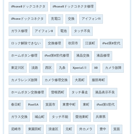
iPhone8ドックコネクタ
iPhone8ドックコネクタ修理
iPhoneドックコネクタ
充電口
交換
アイフォン11
ガラス修理
アイフォン8
電池
タッチ不良
ロック解除できない
交換修理
吹田市
江坂町
iPad第8世代
ホームボタン修理
iPad第8世代修理
液晶交換
液晶修理
東淀川区
淡路
西区
九条
Xperia5Ⅱ
XR
カメラ故障
カメラレンズ故障
カメラ修理交換
大黒町
服部寿町
ホームボタン交換修理
曽根西町
タッチ暴走
液晶表示不良
春日町
Pixel5A
箕面市
東豊中町
東町
iPad第5世代
ガラス交換
城山町
タッチ不能
螢池東町
兵庫県
尼崎市
東園田町
浪速区
元町
外カメラ
豊中
箕面