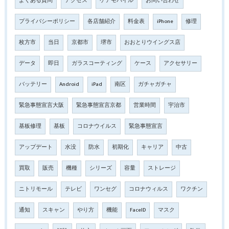
よくある質問
アクセス
ケアモバイル
お問い合わせ
プライバシーポリシー
各店舗紹介
料金表
iPhone
修理
枚方市
当日
京都市
堺市
おおとりウイングス店
データ
即日
ガラスコーティング
ケース
アクセサリー
バッテリー
Android
iPad
南区
ガチャガチャ
緊急事態宣言大阪
緊急事態宣言京都
営業時間
宇治市
基板修理
基板
コロナウイルス
緊急事態宣言
アップデート
水没
防水
初期化
キャリア
中古
買取
販売
機種
シリーズ
容量
ストレージ
ニトリモール
テレビ
ワンセグ
コロナウィルス
ワクチン
通知
スキャン
やり方
機能
FaceID
マスク