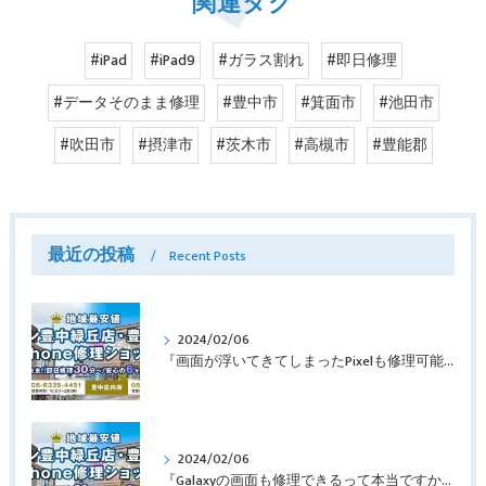
関連タグ
#iPad
#iPad9
#ガラス割れ
#即日修理
#データそのまま修理
#豊中市
#箕面市
#池田市
#吹田市
#摂津市
#茨木市
#高槻市
#豊能郡
最近の投稿
Recent Posts
2024/02/06
『画面が浮いてきてしまったPixelも修理可能？』淀川区西三国よりバッテリー交換でご来店♪【Google Pixel5】
2024/02/06
『Galaxyの画面も修理できるって本当ですか？』豊中市服部本町より画面修理でご来店♪【Galaxy Note10+】