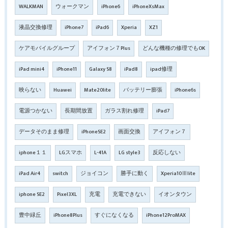
WALKMAN
ウォークマン
iPhone6
iPhoneXsMax
液晶交換修理
iPhone7
iPad6
Xperia
XZ1
ケアモバイルグループ
アイフォン７Plus
どんな機種の修理でもOK
iPad mini4
iPhone11
Galaxy S8
iPad8
ipad修理
映らない
Huawei
Mate20lite
バッテリー膨張
iPhone6s
電源つかない
長期間放置
ガラス割れ修理
iPad7
データそのまま修理
iPhoneSE2
画面交換
アイフォン７
iphone１１
LGスマホ
L-41A
LG style3
反応しない
iPad Air4
switch
ジョイコン
勝手に動く
Xperia10Ⅲlite
iphone SE2
Pixel3XL
充電
充電できない
イオンタウン
豊中緑丘
iPhone8Plus
すぐになくなる
iPhone12ProMAX