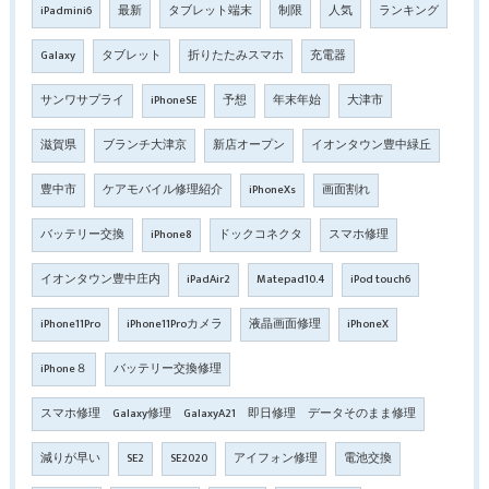
iPadmini6
最新
タブレット端末
制限
人気
ランキング
Galaxy
タブレット
折りたたみスマホ
充電器
サンワサプライ
iPhoneSE
予想
年末年始
大津市
滋賀県
ブランチ大津京
新店オープン
イオンタウン豊中緑丘
豊中市
ケアモバイル修理紹介
iPhoneXs
画面割れ
バッテリー交換
iPhone8
ドックコネクタ
スマホ修理
イオンタウン豊中庄内
iPadAir2
Matepad10.4
iPod touch6
iPhone11Pro
iPhone11Proカメラ
液晶画面修理
iPhoneX
iPhone８
バッテリー交換修理
スマホ修理 Galaxy修理 GalaxyA21 即日修理 データそのまま修理
減りが早い
SE2
SE2020
アイフォン修理
電池交換