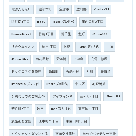
電源入らない
服部本町
宝塚市
豊能郡
Xperia XZ1
岡町南2丁目
iPad9
ipadの第9世代
庄内栄町3丁目
HuaweiNova3
竹島3丁目
新千里
北町
iPhone10ｓ
リチウムイオン
柏里1丁目
牧落
iPadの第7世代
川面
iPhone7Plus
南花屋敷
天満橋
上津島
充電口修理
ドックコネクタ修理
高田町
液晶不良
社町
藤白台
iPhoneSEの第2世代
iPadの第6世代
中央区
心斎橋筋
予約なしでのご来店OK
アイフォン８
三和町4丁目
iPhoneSE3
若竹町2丁目
吹田
ipad第５世代
東三国１丁目
液晶画面交換
庄本町３丁目
東園田町1丁目
すぐシャットダウンする
画面交換修理
自分でバッテリー交換