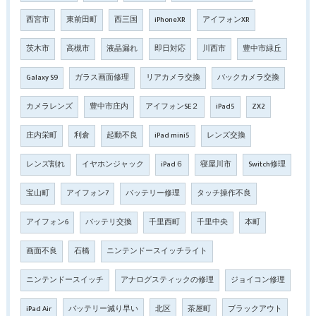
西宮市
東前田町
西三国
iPhoneXR
アイフォンXR
茨木市
高槻市
液晶漏れ
即日対応
川西市
豊中市緑丘
Galaxy S9
ガラス画面修理
リアカメラ交換
バックカメラ交換
カメラレンズ
豊中市庄内
アイフォンSE２
iPad5
ZX2
庄内栄町
利倉
起動不良
iPad mini5
レンズ交換
レンズ割れ
イヤホンジャック
iPad６
寝屋川市
Switch修理
宝山町
アイフォン7
バッテリー修理
タッチ操作不良
アイフォン6
バッテリ交換
千里西町
千里中央
本町
画面不良
石橋
ニンテンドースイッチライト
ニンテンドースイッチ
アナログスティックの修理
ジョイコン修理
iPad Air
バッテリー減り早い
北区
茶屋町
ブラックアウト