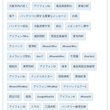
大阪市内の近く
アイフォンXs
液晶画面割れ
東塚口町
落下
バッテリーに関する重要なメッセージ
白島
バッテリー劣化
大阪府豊中市
緑丘
イオンタウン豊中
アイフォン11Pro
服部西町
電池交換修理
東寺内町
アイパッド
豊津町
iPhone13Pro
iPhone14Pro
カメラレンズ割れ
AceⅡ
iPhone6sPlus
千里園
iPad Air2
都島区
東野田町
アイフォン12
塚本
液晶画面交換修理
アイフォン6s
ドックコネクター
曽根東町
豊南町東
iPhone11ProMax
アイフォン11ProMax
アイパッドエアー2
西淀川区
姫島
GooglePixel5A
アイフォンX
iPhone10
アイフォン10
スマホ
三国本町
バッテリー修理交換