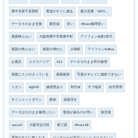
豊中市新千里西町
電池がすぐに減る
最大容量「100％」
データそのまま交換
最安値
安い
iPhone修理安い
画面映らない
大阪府豊中市東豊中町
アイフォンSE第2世代
画面が映らない
画面が壊れた
少路駅
アイフォンXsMax
お風呂
エクスペリア
XZ2
データそのまま即日修理
画面にスジが入っている
画面破損
写真がキレイに撮影できない
イオン
AQUOS
修理歴あり
初代SE
サブ端末
自宅専用
すぐシャットダウン
膨張
画面浮き
データはそのまま修理したい
電池が減るのが早い
過充電
sense4
大阪市淀川区
東三国
iPhone XR
電池がすぐに無くなる
バッテリーが半日くらいしかもたない！