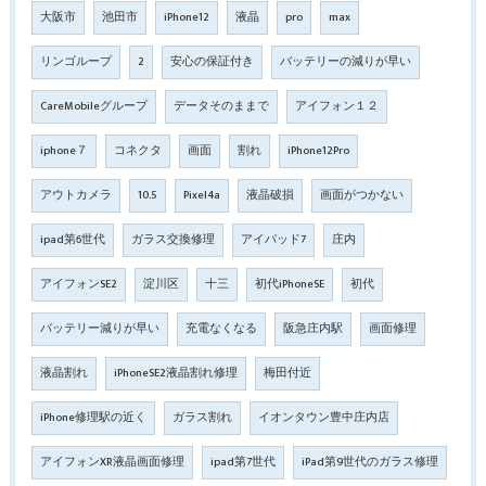
大阪市
池田市
iPhone12
液晶
pro
max
リンゴループ
2
安心の保証付き
バッテリーの減りが早い
CareMobileグループ
データそのままで
アイフォン１２
iphone７
コネクタ
画面
割れ
iPhone12Pro
アウトカメラ
10.5
Pixel4a
液晶破損
画面がつかない
ipad第6世代
ガラス交換修理
アイパッド7
庄内
アイフォンSE2
淀川区
十三
初代iPhoneSE
初代
バッテリー減りが早い
充電なくなる
阪急庄内駅
画面修理
液晶割れ
iPhoneSE2液晶割れ修理
梅田付近
iPhone修理駅の近く
ガラス割れ
イオンタウン豊中庄内店
アイフォンXR液晶画面修理
ipad第7世代
iPad第9世代のガラス修理