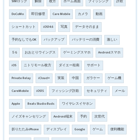
SIMロック
解除
枚方
ホーム画面
フィッシング
詐欺
DoCoMo
即日修理
Care Mobile
カメラ
動画
ショートカット
iOS14.6
写真
データそのまま
予約なしでもOK
バックアップ
バッテリーの消費
激しい
５G
おおとりウイングス
ゲーミングスマホ
Androidスマホ
iOS
ニトリモール枚方
ダイエー桂南
サポート
Private Relay
iCloud+
実装
中国
ガラケー
ゲーム機
CareMobile
iOS15
フィッシング詐欺
セキュリティ
メール
Apple
Beats Studio Buds
ワイヤレスイヤホン
ノイズキャンセリング
Android端末
予約
次世代
折りたたみiPhone
ディスプレイ
Google
ゲーム
便利機能