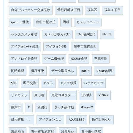
自分でバッテリー交換失敗
曽根西町３丁目
福島区
福島１丁目
ipad 6世代
豊中市桜ケ丘
岡町
カメラユニット
バックカメラ修理
カメラが映らない
iPad第9世代
iPad９
アイフォン6＋修理
アイフォンSE3
豊中市庄内西町
アンドロイド修理
ゲーム機修理
AQUOS修理
充電不良
同時修理
機種変更
データ取り出し
mini4
Galaxy修理
S20
即日交換
ガラス
カメラ修理
バックカメラ
リアカメラ
真っ暗
充電コネクター
庄内駅
SE2022
摂津市
11
液漏れ
タッチ誤作動
iPhone X
最大容量「‐」
アイフォン１１
AQUOS R5G
操作出来ない
液晶画面
豊中市蛍池東町
減り早い
豊中市少路駅