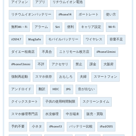
アイフォン
アプリ
リチウムイオン電池
リチウムイオンバッテリー
iPhone14
ポートレート
使い方
無料Wi－Fi
アラーム
Siri
便利
キャリア設定
Wi-Fi
iOS14.7
MagSafe
モバイルバッテリー
ワイヤレス
容量不足
ダイエー桂南店
不具合
ニトリモール枚方店
iPhone12mini
iPhone13mini
不評
アクセサリ
禁止
課金
大阪府
強制再起動
スマホ依存
おもしろ
夫婦
スマートフォン
アンドロイド
翻訳
HEIC
JPG
音が出ない
クイックスタート
子供の使用時間制限
スクリーンタイム
スマホ修理専門店
水没修理
中古端末
販売・買取
予約不要
小ネタ
iPhone13
バッテリー比較
iPadOS15