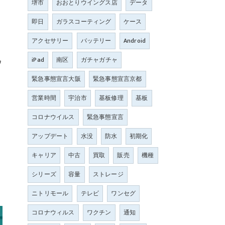
堺市
おおとりウイングス店
データ
即日
ガラスコーティング
ケース
アクセサリー
バッテリー
Android
iPad
南区
ガチャガチャ
ウ
。
緊急事態宣言大阪
緊急事態宣言京都
営業時間
宇治市
基板修理
基板
コロナウイルス
緊急事態宣言
アップデート
水没
防水
初期化
キャリア
中古
買取
販売
機種
シリーズ
容量
ストレージ
ニトリモール
テレビ
ワンセグ
コロナウィルス
ワクチン
通知