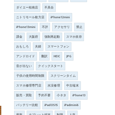
ダイエー桂南店
不具合
ニトリモール枚方店
iPhone12mini
iPhone13mini
不評
アクセサリ
禁止
課金
大阪府
強制再起動
スマホ依存
おもしろ
夫婦
スマートフォン
アンドロイド
翻訳
HEIC
JPG
音が出ない
クイックスタート
子供の使用時間制限
スクリーンタイム
スマホ修理専門店
水没修理
中古端末
販売・買取
予約不要
小ネタ
iPhone13
バッテリー比較
iPadOS15
iPadmini6
最新
タブレット端末
制限
人気