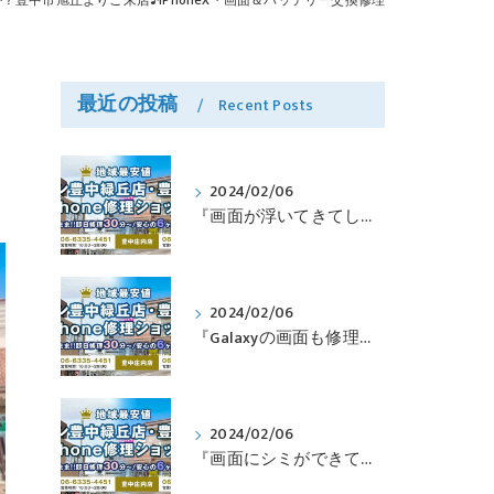
豊中市旭丘よりご来店♪iPhoneX・画面＆バッテリー交換修理
最近の投稿
Recent Posts
2024/02/06
『画面が浮いてきてしまったPixelも修理可能？』淀川区西三国よりバッテリー交換でご来店♪【Google Pixel5】
2024/02/06
『Galaxyの画面も修理できるって本当ですか？』豊中市服部本町より画面修理でご来店♪【Galaxy Note10+】
2024/02/06
『画面にシミができてしまったのも直せますか？』豊中市南桜塚より画面修理でご来店♪【iPhone11Pro】