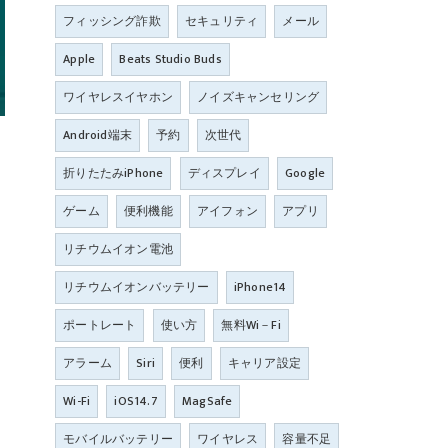
フィッシング詐欺
セキュリティ
メール
Apple
Beats Studio Buds
ワイヤレスイヤホン
ノイズキャンセリング
Android端末
予約
次世代
折りたたみiPhone
ディスプレイ
Google
ゲーム
便利機能
アイフォン
アプリ
リチウムイオン電池
リチウムイオンバッテリー
iPhone14
ポートレート
使い方
無料Wi－Fi
アラーム
Siri
便利
キャリア設定
Wi-Fi
iOS14.7
MagSafe
モバイルバッテリー
ワイヤレス
容量不足