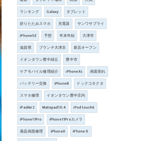
ランキング
Galaxy
タブレット
折りたたみスマホ
充電器
サンワサプライ
iPhoneSE
予想
年末年始
大津市
滋賀県
ブランチ大津京
新店オープン
イオンタウン豊中緑丘
豊中市
ケアモバイル修理紹介
iPhoneXs
画面割れ
バッテリー交換
iPhone8
ドックコネクタ
スマホ修理
イオンタウン豊中庄内
iPadAir2
Matepad10.4
iPod touch6
iPhone11Pro
iPhone11Proカメラ
液晶画面修理
iPhoneX
iPhone８