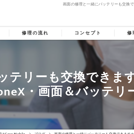
画面の修理と一緒にバッテリーも交換でき
修理の流れ
コンセプト
修
ッテリーも交換できま
honeX・画面＆バッテ