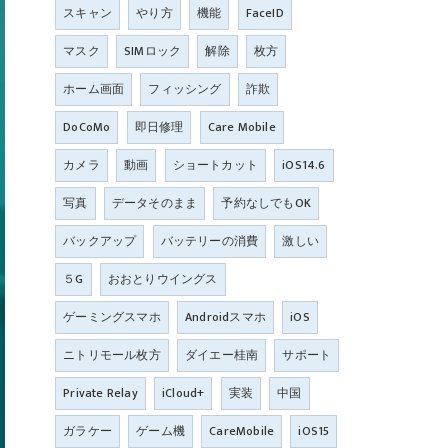
スキャン
やり方
機能
FaceID
マスク
SIMロック
解除
枚方
ホーム画面
フィッシング
詐欺
DoCoMo
即日修理
Care Mobile
カメラ
動画
ショートカット
iOS14.6
写真
データそのまま
予約なしでもOK
バックアップ
バッテリーの消費
激しい
５G
おおとりウイングス
ゲーミングスマホ
Androidスマホ
iOS
ニトリモール枚方
ダイエー桂南
サポート
Private Relay
iCloud+
実装
中国
ガラケー
ゲーム機
CareMobile
iOS15