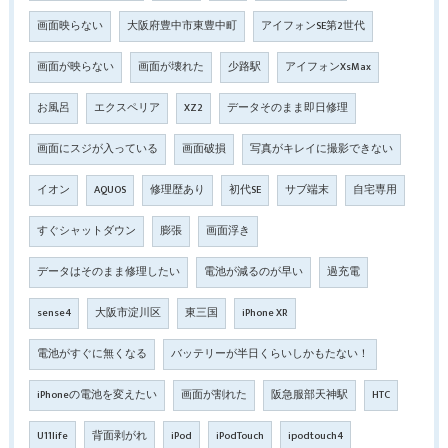
画面映らない
大阪府豊中市東豊中町
アイフォンSE第2世代
画面が映らない
画面が壊れた
少路駅
アイフォンXsMax
お風呂
エクスペリア
XZ2
データそのまま即日修理
画面にスジが入っている
画面破損
写真がキレイに撮影できない
イオン
AQUOS
修理歴あり
初代SE
サブ端末
自宅専用
すぐシャットダウン
膨張
画面浮き
データはそのまま修理したい
電池が減るのが早い
過充電
sense4
大阪市淀川区
東三国
iPhone XR
電池がすぐに無くなる
バッテリーが半日くらいしかもたない！
iPhoneの電池を変えたい
画面が割れた
阪急服部天神駅
HTC
U11life
背面剥がれ
iPod
iPodTouch
ipodtouch4