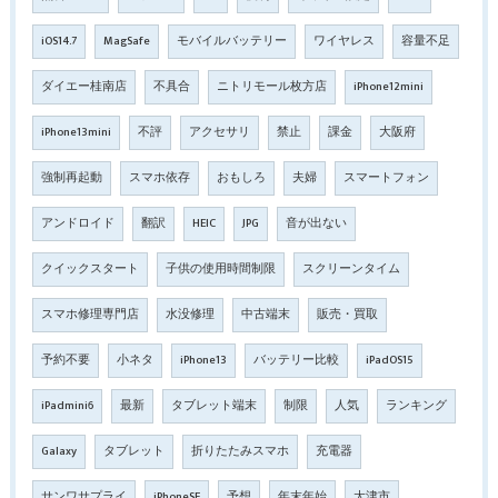
iOS14.7
MagSafe
モバイルバッテリー
ワイヤレス
容量不足
ダイエー桂南店
不具合
ニトリモール枚方店
iPhone12mini
iPhone13mini
不評
アクセサリ
禁止
課金
大阪府
強制再起動
スマホ依存
おもしろ
夫婦
スマートフォン
アンドロイド
翻訳
HEIC
JPG
音が出ない
クイックスタート
子供の使用時間制限
スクリーンタイム
スマホ修理専門店
水没修理
中古端末
販売・買取
予約不要
小ネタ
iPhone13
バッテリー比較
iPadOS15
iPadmini6
最新
タブレット端末
制限
人気
ランキング
Galaxy
タブレット
折りたたみスマホ
充電器
サンワサプライ
iPhoneSE
予想
年末年始
大津市