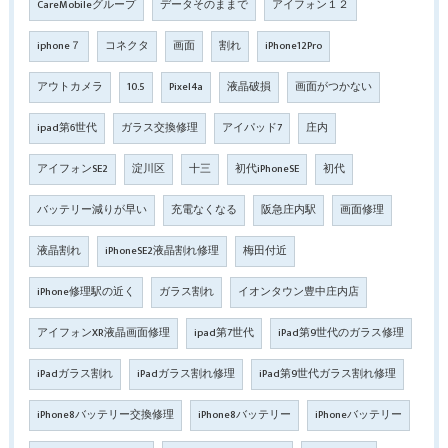
CareMobileグループ
データそのままで
アイフォン１２
iphone７
コネクタ
画面
割れ
iPhone12Pro
アウトカメラ
10.5
Pixel4a
液晶破損
画面がつかない
ipad第6世代
ガラス交換修理
アイパッド7
庄内
アイフォンSE2
淀川区
十三
初代iPhoneSE
初代
バッテリー減りが早い
充電なくなる
阪急庄内駅
画面修理
液晶割れ
iPhoneSE2液晶割れ修理
梅田付近
iPhone修理駅の近く
ガラス割れ
イオンタウン豊中庄内店
アイフォンXR液晶画面修理
ipad第7世代
iPad第9世代のガラス修理
iPadガラス割れ
iPadガラス割れ修理
iPad第9世代ガラス割れ修理
iPhone8バッテリー交換修理
iPhone8バッテリー
iPhoneバッテリー