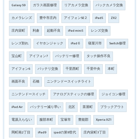
Galaxy S9
ガラス画面修理
リアカメラ交換
バックカメラ交換
カメラレンズ
豊中市庄内
アイフォンSE２
iPad5
ZX2
庄内栄町
利倉
起動不良
iPad mini5
レンズ交換
レンズ割れ
イヤホンジャック
iPad６
寝屋川市
Switch修理
宝山町
アイフォン7
バッテリー修理
タッチ操作不良
アイフォン6
バッテリ交換
千里西町
千里中央
本町
画面不良
石橋
ニンテンドースイッチライト
ニンテンドースイッチ
アナログスティックの修理
ジョイコン修理
iPad Air
バッテリー減り早い
北区
茶屋町
ブラックアウト
電源入らない
服部本町
宝塚市
豊能郡
Xperia XZ1
岡町南2丁目
iPad9
ipadの第9世代
庄内栄町3丁目