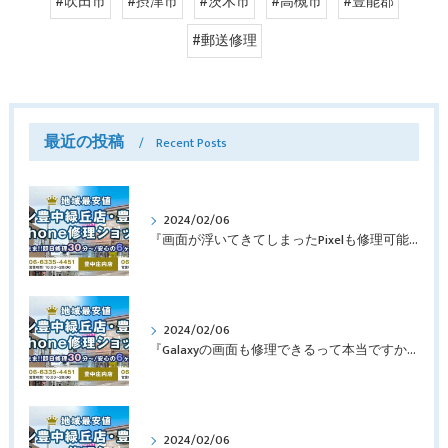
#吹田市
#摂津市
#茨木市
#高槻市
#豊能郡
#郵送修理
最近の投稿
Recent Posts
2024/02/06
『画面が浮いてきてしまったPixelも修理可能？』淀川区西三国よりバッテリー交換でご来店♪【Google Pixel5】
2024/02/06
『Galaxyの画面も修理できるって本当ですか？』豊中市服部本町より画面修理でご来店♪【Galaxy Note10+】
2024/02/06