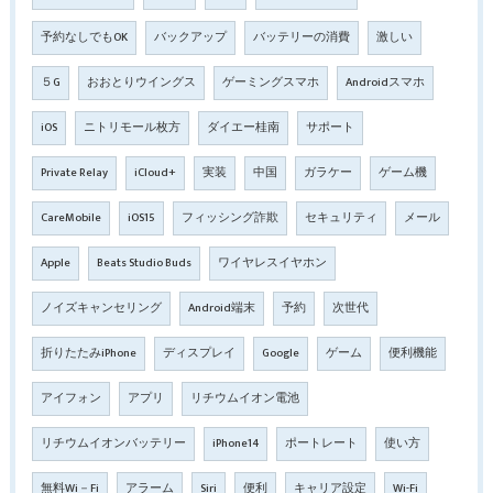
予約なしでもOK
バックアップ
バッテリーの消費
激しい
５G
おおとりウイングス
ゲーミングスマホ
Androidスマホ
iOS
ニトリモール枚方
ダイエー桂南
サポート
Private Relay
iCloud+
実装
中国
ガラケー
ゲーム機
CareMobile
iOS15
フィッシング詐欺
セキュリティ
メール
Apple
Beats Studio Buds
ワイヤレスイヤホン
ノイズキャンセリング
Android端末
予約
次世代
折りたたみiPhone
ディスプレイ
Google
ゲーム
便利機能
アイフォン
アプリ
リチウムイオン電池
リチウムイオンバッテリー
iPhone14
ポートレート
使い方
無料Wi－Fi
アラーム
Siri
便利
キャリア設定
Wi-Fi