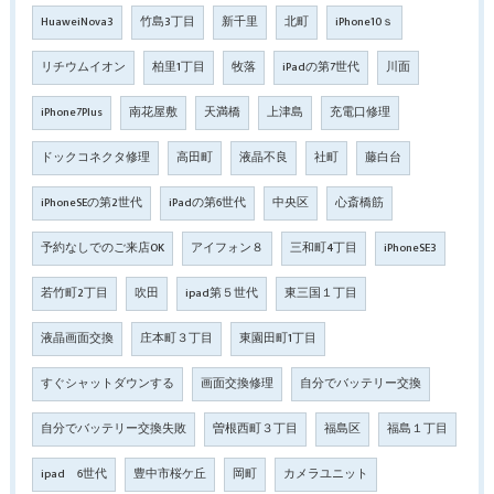
HuaweiNova3
竹島3丁目
新千里
北町
iPhone10ｓ
リチウムイオン
柏里1丁目
牧落
iPadの第7世代
川面
iPhone7Plus
南花屋敷
天満橋
上津島
充電口修理
ドックコネクタ修理
高田町
液晶不良
社町
藤白台
iPhoneSEの第2世代
iPadの第6世代
中央区
心斎橋筋
予約なしでのご来店OK
アイフォン８
三和町4丁目
iPhoneSE3
若竹町2丁目
吹田
ipad第５世代
東三国１丁目
液晶画面交換
庄本町３丁目
東園田町1丁目
すぐシャットダウンする
画面交換修理
自分でバッテリー交換
自分でバッテリー交換失敗
曽根西町３丁目
福島区
福島１丁目
ipad 6世代
豊中市桜ケ丘
岡町
カメラユニット