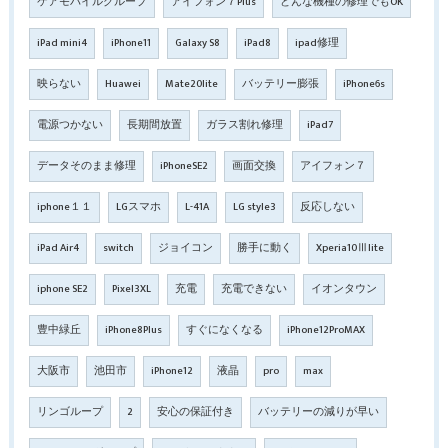
ケアモバイルグループ
アイフォン７Plus
どんな機種の修理でもOK
iPad mini4
iPhone11
Galaxy S8
iPad8
ipad修理
映らない
Huawei
Mate20lite
バッテリー膨張
iPhone6s
電源つかない
長期間放置
ガラス割れ修理
iPad7
データそのまま修理
iPhoneSE2
画面交換
アイフォン７
iphone１１
LGスマホ
L-41A
LG style3
反応しない
iPad Air4
switch
ジョイコン
勝手に動く
Xperia10Ⅲlite
iphone SE2
Pixel3XL
充電
充電できない
イオンタウン
豊中緑丘
iPhone8Plus
すぐになくなる
iPhone12ProMAX
大阪市
池田市
iPhone12
液晶
pro
max
リンゴループ
2
安心の保証付き
バッテリーの減りが早い