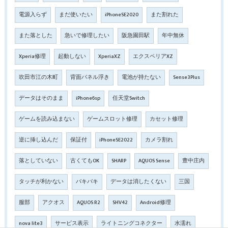
電源入らず
まだ使いたい
iPhoneSE2020
また割れた
また落とした
急いで修理したい
阪急園田駅
年中無休
Xperia修理
起動しない
XperiaXZ
エクスペリアXZ
吹田市江の木町
背面パネル浮き
電池が持たない
Sense3Plus
データはそのまま
iPhone6sp
任天堂Switch
ゲームを読み込まない
ゲームスロット修理
カセット修理
逆に挿し込んだ
保証付
iPhoneSE2022
カメラ割れ
落としていない
古くてもOK
SHARP
AQUOS Sense
豊中庄内
タッチが利かない
バキバキ
データは消したくない
三国
服部
アクオス
AQUOS R2
SHV42
Android修理
nova lite3
サービス表示
ライトニングコネクター
水濡れ