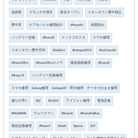
滋賀県
ブランチ大津京
新店オープン
イオンタウン豊中緑丘
豊中市
ケアモバイル修理紹介
iPhoneXs
画面割れ
バッテリー交換
iPhone8
ドックコネクタ
スマホ修理
イオンタウン豊中庄内
iPadAir2
Matepad10.4
iPod touch6
iPhone11Pro
iPhone11Proカメラ
液晶画面修理
iPhoneX
iPhone８
バッテリー交換修理
スマホ修理 Galaxy修理 GalaxyA21 即日修理 データそのまま修理
減りが早い
SE2
SE2020
アイフォン修理
電池交換
WALKMAN
ウォークマン
iPhone6
iPhoneXsMax
液晶交換修理
iPhone7
iPad6
Xperia
XZ1