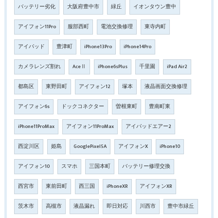
バッテリー劣化
大阪府豊中市
緑丘
イオンタウン豊中
アイフォン11Pro
服部西町
電池交換修理
東寺内町
アイパッド
豊津町
iPhone13Pro
iPhone14Pro
カメラレンズ割れ
AceⅡ
iPhone6sPlus
千里園
iPad Air2
都島区
東野田町
アイフォン12
塚本
液晶画面交換修理
アイフォン6s
ドックコネクター
曽根東町
豊南町東
iPhone11ProMax
アイフォン11ProMax
アイパッドエアー2
西淀川区
姫島
GooglePixel5A
アイフォンX
iPhone10
アイフォン10
スマホ
三国本町
バッテリー修理交換
西宮市
東前田町
西三国
iPhoneXR
アイフォンXR
茨木市
高槻市
液晶漏れ
即日対応
川西市
豊中市緑丘