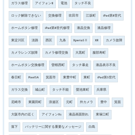
ガラス修理
アイフォン8
電池
タッチ不良
ロック解除できない
交換修理
吹田市
江坂町
iPad第8世代
ホームボタン修理
iPad第8世代修理
液晶交換
液晶修理
東淀川区
淡路
西区
九条
Xperia5Ⅱ
XR
カメラ故障
カメラレンズ故障
カメラ修理交換
大黒町
服部寿町
ホームボタン交換修理
曽根西町
タッチ暴走
液晶表示不良
春日町
Pixel5A
箕面市
東豊中町
東町
iPad第5世代
ガラス交換
城山町
タッチ不能
螢池東町
兵庫県
尼崎市
東園田町
浪速区
元町
外カメラ
豊中
箕面
大阪市内の近く
アイフォンXs
液晶画面割れ
東塚口町
落下
バッテリーに関する重要なメッセージ
白島