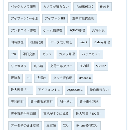
バックカメラ修理
カメラが映らない
iPad第9世代
iPad９
アイフォン6＋修理
アイフォンSE3
豊中市庄内西町
アンドロイド修理
ゲーム機修理
AQUOS修理
充電不良
同時修理
機種変更
データ取り出し
mini4
Galaxy修理
S20
即日交換
ガラス
カメラ修理
バックカメラ
リアカメラ
真っ暗
充電コネクター
庄内駅
SE2022
摂津市
11
液漏れ
タッチ誤作動
iPhone X
最大容量「‐」
アイフォン１１
AQUOS R5G
操作出来ない
液晶画面
豊中市蛍池東町
減り早い
豊中市少路駅
豊中市新千里西町
電池がすぐに減る
最大容量「100％」
データそのまま交換
最安値
安い
iPhone修理安い