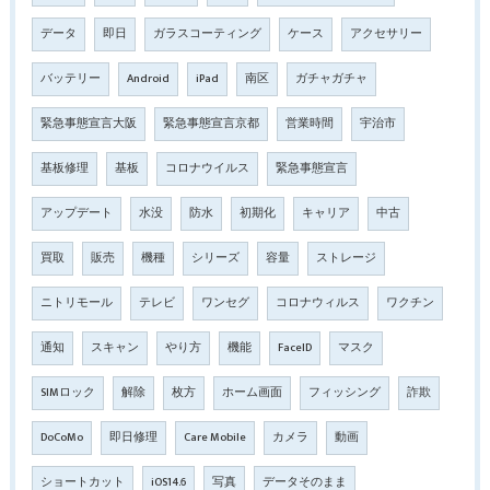
データ
即日
ガラスコーティング
ケース
アクセサリー
バッテリー
Android
iPad
南区
ガチャガチャ
緊急事態宣言大阪
緊急事態宣言京都
営業時間
宇治市
基板修理
基板
コロナウイルス
緊急事態宣言
アップデート
水没
防水
初期化
キャリア
中古
買取
販売
機種
シリーズ
容量
ストレージ
ニトリモール
テレビ
ワンセグ
コロナウィルス
ワクチン
通知
スキャン
やり方
機能
FaceID
マスク
SIMロック
解除
枚方
ホーム画面
フィッシング
詐欺
DoCoMo
即日修理
Care Mobile
カメラ
動画
ショートカット
iOS14.6
写真
データそのまま