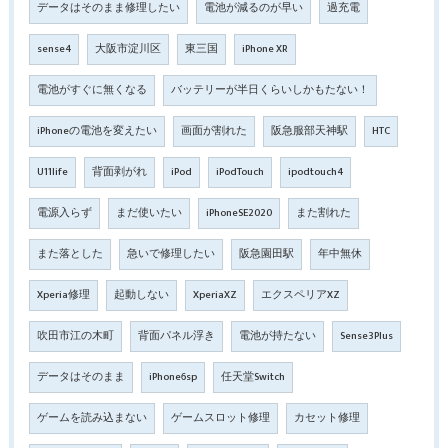
データはそのまま修理したい
電池が減るのが早い
過充電
sense4
大阪市淀川区
東三国
iPhone XR
電池がすぐに無くなる
バッテリーが半日くらいしかもたない！
iPhoneの電池を変えたい
画面が割れた
阪急服部天神駅
HTC
U11life
背面剥がれ
iPod
iPodTouch
ipodtouch4
電源入らず
まだ使いたい
iPhoneSE2020
また割れた
また落とした
急いで修理したい
阪急園田駅
年中無休
Xperia修理
起動しない
XperiaXZ
エクスペリアXZ
吹田市江の木町
背面パネル浮き
電池が持たない
Sense3Plus
データはそのまま
iPhone6sp
任天堂Switch
ゲームを読み込まない
ゲームスロット修理
カセット修理