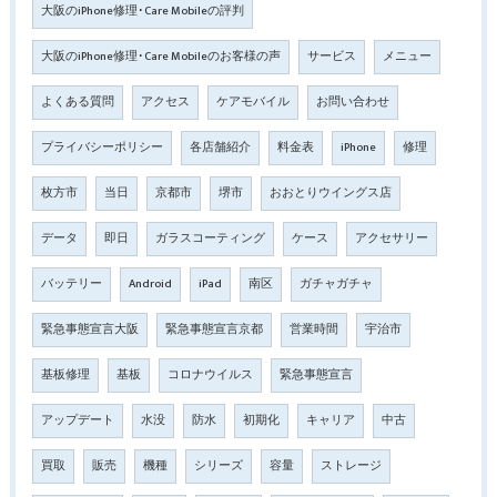
大阪のiPhone修理･Care Mobileの評判
大阪のiPhone修理･Care Mobileのお客様の声
サービス
メニュー
よくある質問
アクセス
ケアモバイル
お問い合わせ
プライバシーポリシー
各店舗紹介
料金表
iPhone
修理
枚方市
当日
京都市
堺市
おおとりウイングス店
データ
即日
ガラスコーティング
ケース
アクセサリー
バッテリー
Android
iPad
南区
ガチャガチャ
緊急事態宣言大阪
緊急事態宣言京都
営業時間
宇治市
基板修理
基板
コロナウイルス
緊急事態宣言
アップデート
水没
防水
初期化
キャリア
中古
買取
販売
機種
シリーズ
容量
ストレージ