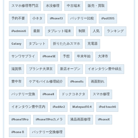
スマホ修理専門店
水没修理
中古端末
販売・買取
予約不要
小ネタ
iPhone13
バッテリー比較
iPadOS15
iPadmini6
最新
タブレット端末
制限
人気
ランキング
Galaxy
タブレット
折りたたみスマホ
充電器
サンワサプライ
iPhoneSE
予想
年末年始
大津市
滋賀県
ブランチ大津京
新店オープン
イオンタウン豊中緑丘
豊中市
ケアモバイル修理紹介
iPhoneXs
画面割れ
バッテリー交換
iPhone8
ドックコネクタ
スマホ修理
イオンタウン豊中庄内
iPadAir2
Matepad10.4
iPod touch6
iPhone11Pro
iPhone11Proカメラ
液晶画面修理
iPhoneX
iPhone８
バッテリー交換修理