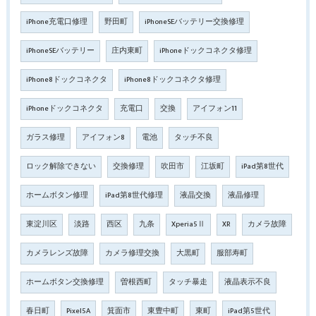
iPhone充電口修理
野田町
iPhoneSEバッテリー交換修理
iPhoneSEバッテリー
庄内東町
iPhoneドックコネクタ修理
iPhone8ドックコネクタ
iPhone8ドックコネクタ修理
iPhoneドックコネクタ
充電口
交換
アイフォン11
ガラス修理
アイフォン8
電池
タッチ不良
ロック解除できない
交換修理
吹田市
江坂町
iPad第8世代
ホームボタン修理
iPad第8世代修理
液晶交換
液晶修理
東淀川区
淡路
西区
九条
Xperia5Ⅱ
XR
カメラ故障
カメラレンズ故障
カメラ修理交換
大黒町
服部寿町
ホームボタン交換修理
曽根西町
タッチ暴走
液晶表示不良
春日町
Pixel5A
箕面市
東豊中町
東町
iPad第5世代