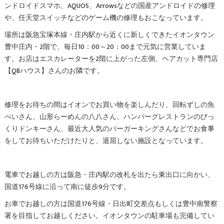
ンドロイドスマホ、AQUOS、Arrowsなどの国産アンドロイドの修理
や、任天堂スイッチなどのゲーム機の修理もおこなっています。
場所は阪急宝塚本線・庄内駅から近くに新しくできたイオンタウン
豊中庄内・2階で、毎日10：00～20：00まで元気に営業していま
す。お店はエスカレーターを2階に上がった左側、ヘアカット専門店
【QBハウス】さんのお隣です。
修理をお待ちの間はイオンでお買い物を楽しんだり、回転ずしの魚
べいさん、山形らーめんの八八さん、ハンバーグレストランのびっ
くりドンキーさん、最近大人気のバーガーキングさんなどでお食事
をしてお待ちいただけたりと、退屈しない施設となっています。
電車でお越しの方は阪急・庄内駅の改札を出たら東出口に向かい、
国道176号線に沿って南に徒歩9分です。
お車でお越しの方は国道176号線・日出町交差点もしくは豊中南警察
署を目指してお越しください。イオンタウンの駐車場も完備してい