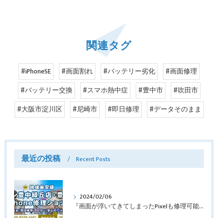
関連タグ
#iPhoneSE
#画面割れ
#バッテリー劣化
#画面修理
#バッテリー交換
#スマホ熱中症
#豊中市
#吹田市
#大阪市淀川区
#尼崎市
#即日修理
#データそのまま
最近の投稿
Recent Posts
2024/02/06
『画面が浮いてきてしまったPixelも修理可能？』淀川区西三国よりバッテリー交換でご来店♪【Google Pixel5】