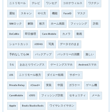
ニトリモール
テレビ
ワンセグ
コロナウィルス
ワクチン
通知
スキャン
やり方
機能
FaceID
マスク
SIMロック
解除
枚方
ホーム画面
フィッシング
詐欺
DoCoMo
即日修理
Care Mobile
カメラ
動画
ショートカット
iOS14.6
写真
データそのまま
予約なしでもOK
バックアップ
バッテリーの消費
激しい
５G
おおとりウイングス
ゲーミングスマホ
Androidスマホ
iOS
ニトリモール枚方
ダイエー桂南
サポート
Private Relay
iCloud+
実装
中国
ガラケー
ゲーム機
CareMobile
iOS15
フィッシング詐欺
セキュリティ
メール
Apple
Beats Studio Buds
ワイヤレスイヤホン