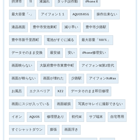
摂津市
11
液漏れ
タッチ誤作動
iPhone X
最大容量「‐」
アイフォン１１
AQUOS R5G
操作出来ない
液晶画面
豊中市蛍池東町
減り早い
豊中市少路駅
豊中市新千里西町
電池がすぐに減る
最大容量「100％」
データそのまま交換
最安値
安い
iPhone修理安い
画面映らない
大阪府豊中市東豊中町
アイフォンSE第2世代
画面が映らない
画面が壊れた
少路駅
アイフォンXsMax
お風呂
エクスペリア
XZ2
データそのまま即日修理
画面にスジが入っている
画面破損
写真がキレイに撮影できない
イオン
AQUOS
修理歴あり
初代SE
サブ端末
自宅専用
すぐシャットダウン
膨張
画面浮き