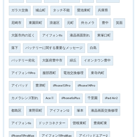
ガラス交換
城山町
タッチ不能
螢池東町
兵庫県
尼崎市
東園田町
浪速区
元町
外カメラ
豊中
箕面
大阪市内の近く
アイフォンXs
液晶画面割れ
東塚口町
落下
バッテリーに関する重要なメッセージ
白島
バッテリー劣化
大阪府豊中市
緑丘
イオンタウン豊中
アイフォン11Pro
服部西町
電池交換修理
東寺内町
アイパッド
豊津町
iPhone13Pro
iPhone14Pro
カメラレンズ割れ
AceⅡ
iPhone6sPlus
千里園
iPad Air2
都島区
東野田町
アイフォン12
塚本
液晶画面交換修理
アイフォン6s
ドックコネクター
曽根東町
豊南町東
iPhone11ProMax
アイフォン11ProMax
アイパッドエアー2