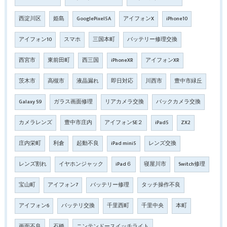
西淀川区
姫島
GooglePixel5A
アイフォンX
iPhone10
アイフォン10
スマホ
三国本町
バッテリー修理交換
西宮市
東前田町
西三国
iPhoneXR
アイフォンXR
茨木市
高槻市
液晶漏れ
即日対応
川西市
豊中市緑丘
Galaxy S9
ガラス画面修理
リアカメラ交換
バックカメラ交換
カメラレンズ
豊中市庄内
アイフォンSE２
iPad5
ZX2
庄内栄町
利倉
起動不良
iPad mini5
レンズ交換
レンズ割れ
イヤホンジャック
iPad６
寝屋川市
Switch修理
宝山町
アイフォン7
バッテリー修理
タッチ操作不良
アイフォン6
バッテリ交換
千里西町
千里中央
本町
画面不良
石橋
ニンテンドースイッチライト