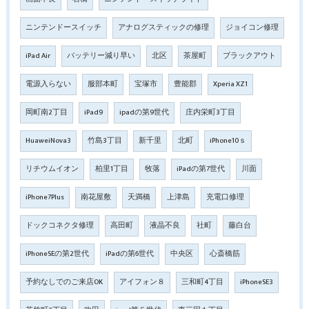
ニンテンドースイッチ
アナログスティックの修理
ジョイコン修理
iPad Air
バッテリー減り早い
北区
茶屋町
ブラックアウト
電源入らない
服部本町
宝塚市
豊能郡
Xperia XZ1
岡町南2丁目
iPad9
ipadの第9世代
庄内栄町3丁目
HuaweiNova3
竹島3丁目
新千里
北町
iPhone10ｓ
リチウムイオン
柏里1丁目
牧落
iPadの第7世代
川面
iPhone7Plus
南花屋敷
天満橋
上津島
充電口修理
ドックコネクタ修理
高田町
液晶不良
社町
藤白台
iPhoneSEの第2世代
iPadの第6世代
中央区
心斎橋筋
予約なしでのご来店OK
アイフォン８
三和町4丁目
iPhoneSE3