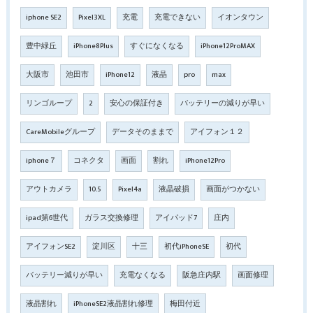
iphone SE2
Pixel3XL
充電
充電できない
イオンタウン
豊中緑丘
iPhone8Plus
すぐになくなる
iPhone12ProMAX
大阪市
池田市
iPhone12
液晶
pro
max
リンゴループ
2
安心の保証付き
バッテリーの減りが早い
CareMobileグループ
データそのままで
アイフォン１２
iphone７
コネクタ
画面
割れ
iPhone12Pro
アウトカメラ
10.5
Pixel4a
液晶破損
画面がつかない
ipad第6世代
ガラス交換修理
アイパッド7
庄内
アイフォンSE2
淀川区
十三
初代iPhoneSE
初代
バッテリー減りが早い
充電なくなる
阪急庄内駅
画面修理
液晶割れ
iPhoneSE2液晶割れ修理
梅田付近