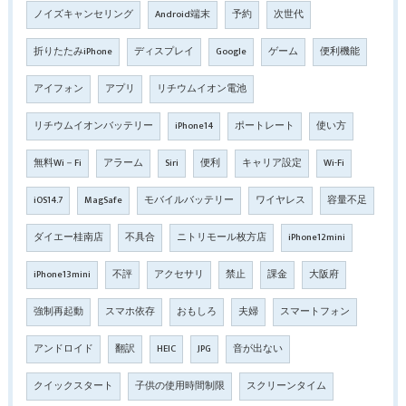
ノイズキャンセリング
Android端末
予約
次世代
折りたたみiPhone
ディスプレイ
Google
ゲーム
便利機能
アイフォン
アプリ
リチウムイオン電池
リチウムイオンバッテリー
iPhone14
ポートレート
使い方
無料Wi－Fi
アラーム
Siri
便利
キャリア設定
Wi-Fi
iOS14.7
MagSafe
モバイルバッテリー
ワイヤレス
容量不足
ダイエー桂南店
不具合
ニトリモール枚方店
iPhone12mini
iPhone13mini
不評
アクセサリ
禁止
課金
大阪府
強制再起動
スマホ依存
おもしろ
夫婦
スマートフォン
アンドロイド
翻訳
HEIC
JPG
音が出ない
クイックスタート
子供の使用時間制限
スクリーンタイム