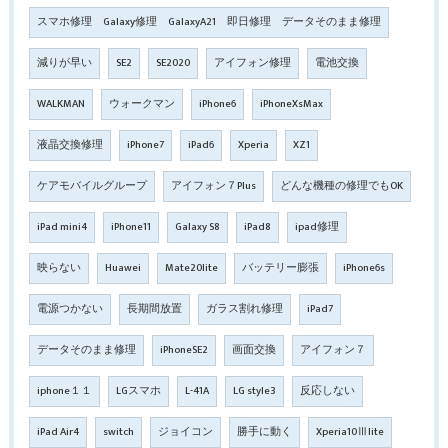
スマホ修理 Galaxy修理 GalaxyA21 即日修理 データそのまま修理
減りが早い
SE2
SE2020
アイフォン修理
電池交換
WALKMAN
ウォークマン
iPhone6
iPhoneXsMax
液晶交換修理
iPhone7
iPad6
Xperia
XZ1
ケアモバイルグループ
アイフォン７Plus
どんな機種の修理でもOK
iPad mini4
iPhone11
Galaxy S8
iPad8
ipad修理
映らない
Huawei
Mate20lite
バッテリー膨張
iPhone6s
電源つかない
長期間放置
ガラス割れ修理
iPad7
データそのまま修理
iPhoneSE2
画面交換
アイフォン７
iphone１１
LGスマホ
L-41A
LG style3
反応しない
iPad Air4
switch
ジョイコン
勝手に動く
Xperia10Ⅲlite