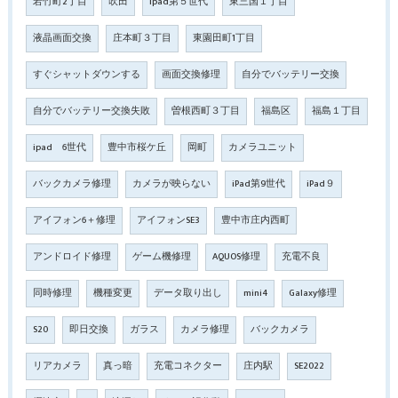
若竹町2丁目
吹田
ipad第５世代
東三国１丁目
液晶画面交換
庄本町３丁目
東園田町1丁目
すぐシャットダウンする
画面交換修理
自分でバッテリー交換
自分でバッテリー交換失敗
曽根西町３丁目
福島区
福島１丁目
ipad 6世代
豊中市桜ケ丘
岡町
カメラユニット
バックカメラ修理
カメラが映らない
iPad第9世代
iPad９
アイフォン6＋修理
アイフォンSE3
豊中市庄内西町
アンドロイド修理
ゲーム機修理
AQUOS修理
充電不良
同時修理
機種変更
データ取り出し
mini4
Galaxy修理
S20
即日交換
ガラス
カメラ修理
バックカメラ
リアカメラ
真っ暗
充電コネクター
庄内駅
SE2022