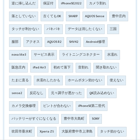
逆に挿し込んだ
保証付
iPhoneSE2022
カメラ割れ
落としていない
古くてもOK
SHARP
AQUOS Sense
豊中庄内
タッチが利かない
バキバキ
データは消したくない
三国
服部
アクオス
AQUOS R2
SHV42
Android修理
nova lite3
サービス表示
ライトニングコネクター
水濡れ
阪急庄内
iPad Air3
初めて落下
音割れ
聞き取れない
たまに直る
水濡れしたかも
ホームボタン効かない
使えない
sense2
反応なし
元々調子が悪かった
QR読み込めない
カメラ交換修理
ピントが合わない
iPhoneSE第二世代
バッテリーがすぐになくなる
豊中市大島町
SONY
吹田市垂水町
Xperia Z5
大阪府豊中市上津島
タッチ効かない