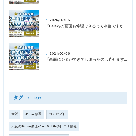
2024/02/06
『Galaxyの画面も修理できるって本当ですか？』豊中市服部本町より画面修理でご来店♪【Galaxy Note10+】
2024/02/06
『画面にシミができてしまったのも直せますか？』豊中市南桜塚より画面修理でご来店♪【iPhone11Pro】
タグ
Tags
大阪
iPhone修理
コンセプト
大阪のiPhone修理･Care Mobileの口コミ情報