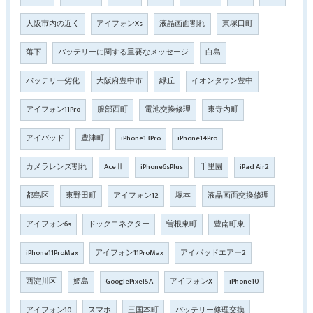
大阪市内の近く
アイフォンXs
液晶画面割れ
東塚口町
落下
バッテリーに関する重要なメッセージ
白島
バッテリー劣化
大阪府豊中市
緑丘
イオンタウン豊中
アイフォン11Pro
服部西町
電池交換修理
東寺内町
アイパッド
豊津町
iPhone13Pro
iPhone14Pro
カメラレンズ割れ
AceⅡ
iPhone6sPlus
千里園
iPad Air2
都島区
東野田町
アイフォン12
塚本
液晶画面交換修理
アイフォン6s
ドックコネクター
曽根東町
豊南町東
iPhone11ProMax
アイフォン11ProMax
アイパッドエアー2
西淀川区
姫島
GooglePixel5A
アイフォンX
iPhone10
アイフォン10
スマホ
三国本町
バッテリー修理交換