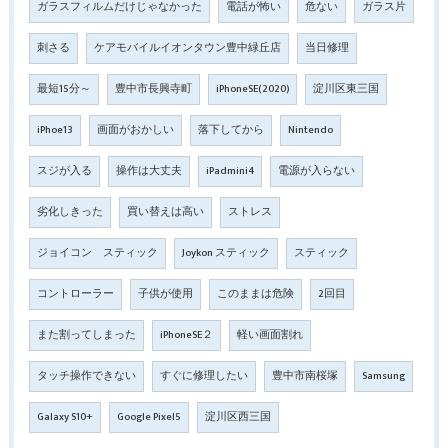
ガラスフィルムだけじゃなかった
電話が怖い
危ない
ガラス片
刺さる
ケアモバイルイオンタウン豊中緑丘店
当日修理
最短15分～
豊中市長興寺町
iPhoneSE(2020)
淀川区東三国
iPhoe13
画面がおかしい
落下してから
Nintendo
スジが入る
操作は大丈夫
iPadmini4
電源が入らない
劣化しきった
買い替えは高い
ストレス
ジョイコン スティック
Joykon スティック
スティック
コントローラー
子供が使用
このままは危険
2回目
また割ってしまった
iPhoneSE２
軽い画面割れ
タッチ操作できない
すぐに修理したい
豊中市南桜塚
Samsung
Galaxy S10+
Google Pixel5
淀川区西三国