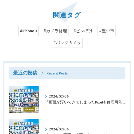
関連タグ
#iPhone11
#カメラ修理
#ピンぼけ
#豊中市
#バックカメラ
最近の投稿
Recent Posts
2024/02/06
『画面が浮いてきてしまったPixelも修理可能？』淀川区西三国よりバッテリー交換でご来店♪【Google Pixel5】
2024/02/06