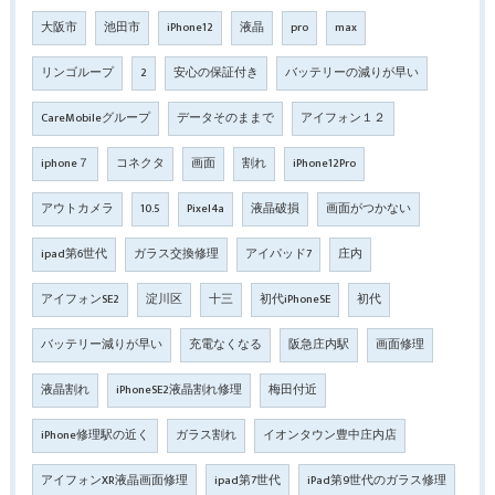
大阪市
池田市
iPhone12
液晶
pro
max
リンゴループ
2
安心の保証付き
バッテリーの減りが早い
CareMobileグループ
データそのままで
アイフォン１２
iphone７
コネクタ
画面
割れ
iPhone12Pro
アウトカメラ
10.5
Pixel4a
液晶破損
画面がつかない
ipad第6世代
ガラス交換修理
アイパッド7
庄内
アイフォンSE2
淀川区
十三
初代iPhoneSE
初代
バッテリー減りが早い
充電なくなる
阪急庄内駅
画面修理
液晶割れ
iPhoneSE2液晶割れ修理
梅田付近
iPhone修理駅の近く
ガラス割れ
イオンタウン豊中庄内店
アイフォンXR液晶画面修理
ipad第7世代
iPad第9世代のガラス修理