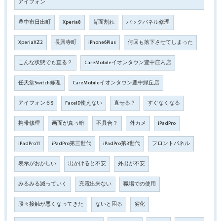
アイフォン
豊中市日出町
Xperia8
背面割れ
バックパネル修理
XperiaXZ2
長興寺町
iPhone6Plus
何回も落下させてしまった
こんな状態でも直る？
CareMobileイオンタウン豊中庄内店
任天堂Switch修理
CareMobileイオンタウン豊中緑丘店
アイフォン６S
FaceID使えない
直せる？
すぐなくなる
携帯修理
画面が真っ暗
不具合？
外カメ
iPadPro
iPadPro11
iPadPro第三世代
iPadPro第3世代
フロントパネル
表示がおかしい
出かけると不安
外出が不安
みるみる減っていく
充電出来ない
職場での使用
段々接触が悪くなってきた
ないと困る
劣化