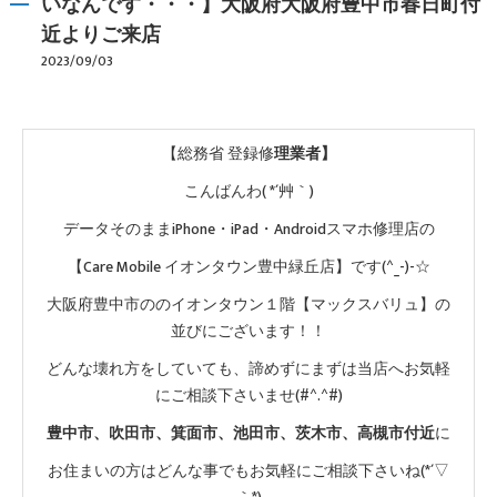
いなんです・・・】大阪府大阪府豊中市春日町付
近よりご来店
2023/09/03
【総務省 登録修
理業者】
こんばんわ( *´艸｀)
データそのままiPhone・iPad・Androidスマホ修理店の
【Care Mobile イオンタウン豊中緑丘店】です(^_-)-☆
大阪府豊中市ののイオンタウン１階【マックスバリュ】の
並びにございます！！
どんな壊れ方をしていても、諦めずにまずは当店へお気軽
にご相談下さいませ(#^.^#)
豊中市、吹田市、箕面市、池田市、茨木市、高槻市付近
に
お住まいの方はどんな事でもお気軽にご相談下さいね(*´▽