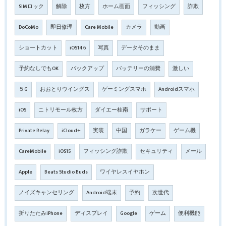
SIMロック
解除
枚方
ホーム画面
フィッシング
詐欺
DoCoMo
即日修理
Care Mobile
カメラ
動画
ショートカット
iOS14.6
写真
データそのまま
予約なしでもOK
バックアップ
バッテリーの消費
激しい
５G
おおとりウイングス
ゲーミングスマホ
Androidスマホ
iOS
ニトリモール枚方
ダイエー桂南
サポート
Private Relay
iCloud+
実装
中国
ガラケー
ゲーム機
CareMobile
iOS15
フィッシング詐欺
セキュリティ
メール
Apple
Beats Studio Buds
ワイヤレスイヤホン
ノイズキャンセリング
Android端末
予約
次世代
折りたたみiPhone
ディスプレイ
Google
ゲーム
便利機能