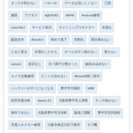
タッチが利かない
バキバキ
データは消したくない
三国
服部
アクオス
AQUOS R2
SHV42
Android修理
nova lite3
サービス表示
ライトニングコネクター
水濡れ
阪急庄内
iPad Air3
初めて落下
音割れ
聞き取れない
たまに直る
水濡れしたかも
ホームボタン効かない
使えない
sense2
反応なし
元々調子が悪かった
QR読み込めない
カメラ交換修理
ピントが合わない
iPhoneSE第二世代
バッテリーがすぐになくなる
豊中市大島町
SONY
吹田市垂水町
Xperia Z5
大阪府豊中市上津島
タッチ効かない
操作できない
大阪府豊中市玉井町
阪急三国駅
豊中市庄内栄町
充電コネクター修理
大阪市東淀川区下新庄
サブ機