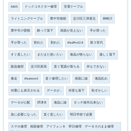
ASUS
ドックコネクター修理
充電ケーブル
ライトニングケーブル
豊中市穂積
淀川区三津屋北
神崎川
豊中市小曽根
酔って落下
画面が見えない
手が滑った
手が滑った
割れた
割れた
iPadPro12.9
第３世代
すぐ直したい
まだまだ使いたい
液晶が映らない
激しく落下
阪急服部
淀川区新高
直ぐ電源が落ちる
何もできない
暴走
iPadmini5
直ぐ修理したい
画面に線
液晶乱れ
何重にも表示される
データが…
何度も落下
恥ずかしい
データが心配
摂津木
液晶に線
タッチ操作出来ない
急に必要になった
直ぐ直したい
明日学校で必要
スマホ修理 画面修理 アイフォン８ 即日修理 データそのまま修理