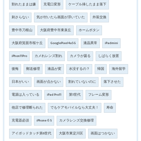
割れたままは嫌
充電口変形
ケーブル挿したまま落下
刺さらない
気が付いたら画面が浮いていた
外装交換
豊中市刀根山
大阪府豊中市東泉丘
ホームボタン
大阪府箕面市桜ケ丘
GooglePixel4a5G
液晶異常
iPadmini
iPhon11Pro
カメれレンズ割れ
カメラが曇る
しばらく放置
後悔
郵送修理
液晶が変
水没するの？
帰国
海外留学
日本がいい
画面が点かない
割れていないのに
落下させた
電源は入っている
iPad Pro11
第1世代
フレーム変形
他店で修理断られた
でもケアモバイルなら大丈夫！
寿命
充電器必須
iPhone６S
カメラレンズ交換修理
アイポッドタッチ第6世代
大阪市東淀川区
画面はつかない