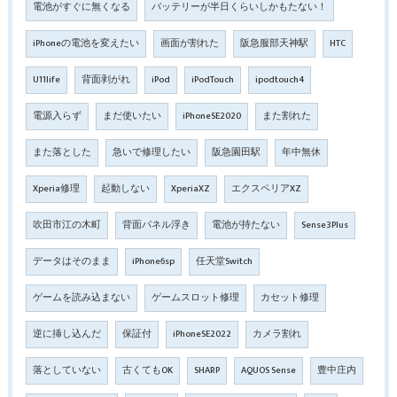
電池がすぐに無くなる
バッテリーが半日くらいしかもたない！
iPhoneの電池を変えたい
画面が割れた
阪急服部天神駅
HTC
U11life
背面剥がれ
iPod
iPodTouch
ipodtouch4
電源入らず
まだ使いたい
iPhoneSE2020
また割れた
また落とした
急いで修理したい
阪急園田駅
年中無休
Xperia修理
起動しない
XperiaXZ
エクスペリアXZ
吹田市江の木町
背面パネル浮き
電池が持たない
Sense3Plus
データはそのまま
iPhone6sp
任天堂Switch
ゲームを読み込まない
ゲームスロット修理
カセット修理
逆に挿し込んだ
保証付
iPhoneSE2022
カメラ割れ
落としていない
古くてもOK
SHARP
AQUOS Sense
豊中庄内