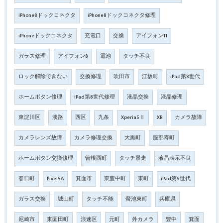
iPhone8ドックコネクタ
iPhone8ドックコネクタ修理
iPhoneドックコネクタ
充電口
交換
アイフォン11
ガラス修理
アイフォン8
電池
タッチ不良
ロック解除できない
交換修理
吹田市
江坂町
iPad第8世代
ホームボタン修理
iPad第8世代修理
液晶交換
液晶修理
東淀川区
淡路
西区
九条
Xperia5Ⅱ
XR
カメラ故障
カメラレンズ故障
カメラ修理交換
大黒町
服部寿町
ホームボタン交換修理
曽根西町
タッチ暴走
液晶表示不良
春日町
Pixel5A
箕面市
東豊中町
東町
iPad第5世代
ガラス交換
城山町
タッチ不能
螢池東町
兵庫県
尼崎市
東園田町
浪速区
元町
外カメラ
豊中
箕面