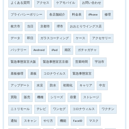
よくある質問
アクセス
ケアモバイル
お問い合わせ
プライバシーポリシー
各店舗紹介
料金表
iPhone
修理
枚方市
当日
京都市
堺市
おおとりウイングス店
データ
即日
ガラスコーティング
ケース
アクセサリー
バッテリー
Android
iPad
南区
ガチャガチャ
緊急事態宣言大阪
緊急事態宣言京都
営業時間
宇治市
基板修理
基板
コロナウイルス
緊急事態宣言
アップデート
水没
防水
初期化
キャリア
中古
買取
販売
機種
シリーズ
容量
ストレージ
ニトリモール
テレビ
ワンセグ
コロナウィルス
ワクチン
通知
スキャン
やり方
機能
FaceID
マスク