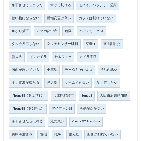
落下させてしまった
すぐに切れる
モバイルバッテリー必須
使い物にならない
機種変更は高い
ガラスは割れていない
角から落下
スマホ熱中症
危険
バッテリーガス
タッチ反応しない
タッチセンサー破損
有機EL
画面割れた
新大阪
インカメラ
セルフィー
カメラ不良
画面が浮いている
十三駅
データもそのまま
持ちが悪い
すぐ電源が落ちる
任天堂
ゲームできない
早く直したい
iPhoneSE（第２世代）
兵庫県尼崎市
Sense3
大阪市淀川区加島
iPhoneSE（第2世代）
アイフォンSE
液晶が点かない
落下させた音は鳴る
液晶焼け
Xperia XZ Premium
兵庫県宝塚市
曽根
桜塚
踏んだ
画面は割れていない