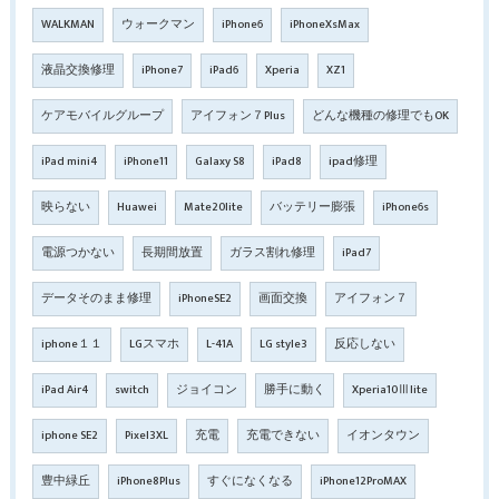
WALKMAN
ウォークマン
iPhone6
iPhoneXsMax
液晶交換修理
iPhone7
iPad6
Xperia
XZ1
ケアモバイルグループ
アイフォン７Plus
どんな機種の修理でもOK
iPad mini4
iPhone11
Galaxy S8
iPad8
ipad修理
映らない
Huawei
Mate20lite
バッテリー膨張
iPhone6s
電源つかない
長期間放置
ガラス割れ修理
iPad7
データそのまま修理
iPhoneSE2
画面交換
アイフォン７
iphone１１
LGスマホ
L-41A
LG style3
反応しない
iPad Air4
switch
ジョイコン
勝手に動く
Xperia10Ⅲlite
iphone SE2
Pixel3XL
充電
充電できない
イオンタウン
豊中緑丘
iPhone8Plus
すぐになくなる
iPhone12ProMAX