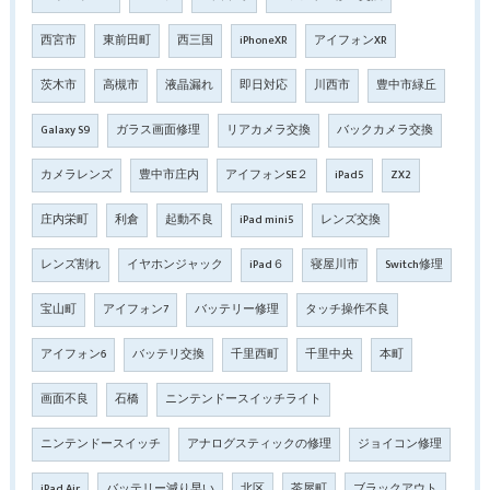
西宮市
東前田町
西三国
iPhoneXR
アイフォンXR
茨木市
高槻市
液晶漏れ
即日対応
川西市
豊中市緑丘
Galaxy S9
ガラス画面修理
リアカメラ交換
バックカメラ交換
カメラレンズ
豊中市庄内
アイフォンSE２
iPad5
ZX2
庄内栄町
利倉
起動不良
iPad mini5
レンズ交換
レンズ割れ
イヤホンジャック
iPad６
寝屋川市
Switch修理
宝山町
アイフォン7
バッテリー修理
タッチ操作不良
アイフォン6
バッテリ交換
千里西町
千里中央
本町
画面不良
石橋
ニンテンドースイッチライト
ニンテンドースイッチ
アナログスティックの修理
ジョイコン修理
iPad Air
バッテリー減り早い
北区
茶屋町
ブラックアウト