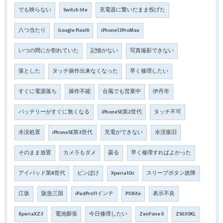
でも映らない
Switch lite
充電器に繋いだまま投げた
八つ当たり
Google Pixel6
iPhone13ProMax
いつの間にか割れていた
記憶がない
写真撮影できない
落とした
タッチ操作出来なくなった
早く修理したい
すぐに電源落ち
操作不能
台風でも営業中
伊丹市
バッテリーがすぐに無くなる
iPhoneSE第2世代
タッチ不可
水没処置
iPhoneSE第3世代
充電ができない
水没復旧
そのまま放置
カメラもダメ
曇る
早く修理すればよかった
アイパッド第8世代
ピンぼけ
Xperia10ii
スリープボタン故障
江坂
阪急三国
iPadPro11インチ
P10lite
表示不良
XperiaXZ3
電池膨張
今日修理したい
ZenFone 6
ZS630KL