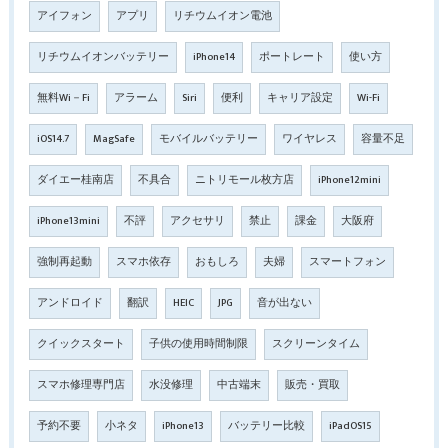
アイフォン
アプリ
リチウムイオン電池
リチウムイオンバッテリー
iPhone14
ポートレート
使い方
無料Wi－Fi
アラーム
Siri
便利
キャリア設定
Wi-Fi
iOS14.7
MagSafe
モバイルバッテリー
ワイヤレス
容量不足
ダイエー桂南店
不具合
ニトリモール枚方店
iPhone12mini
iPhone13mini
不評
アクセサリ
禁止
課金
大阪府
強制再起動
スマホ依存
おもしろ
夫婦
スマートフォン
アンドロイド
翻訳
HEIC
JPG
音が出ない
クイックスタート
子供の使用時間制限
スクリーンタイム
スマホ修理専門店
水没修理
中古端末
販売・買取
予約不要
小ネタ
iPhone13
バッテリー比較
iPadOS15