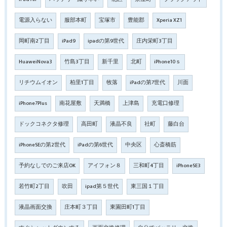
電源入らない
服部本町
宝塚市
豊能郡
Xperia XZ1
岡町南2丁目
iPad9
ipadの第9世代
庄内栄町3丁目
HuaweiNova3
竹島3丁目
新千里
北町
iPhone10ｓ
リチウムイオン
柏里1丁目
牧落
iPadの第7世代
川面
iPhone7Plus
南花屋敷
天満橋
上津島
充電口修理
ドックコネクタ修理
高田町
液晶不良
社町
藤白台
iPhoneSEの第2世代
iPadの第6世代
中央区
心斎橋筋
予約なしでのご来店OK
アイフォン８
三和町4丁目
iPhoneSE3
若竹町2丁目
吹田
ipad第５世代
東三国１丁目
液晶画面交換
庄本町３丁目
東園田町1丁目