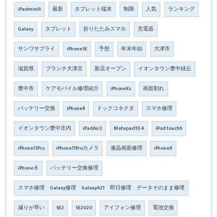
iPadmini6
最新
タブレット端末
制限
人気
ランキング
Galaxy
タブレット
折りたたみスマホ
充電器
サンワサプライ
iPhoneSE
予想
年末年始
大津市
滋賀県
ブランチ大津京
新店オープン
イオンタウン豊中緑丘
豊中市
ケアモバイル修理紹介
iPhoneXs
画面割れ
バッテリー交換
iPhone8
ドックコネクタ
スマホ修理
イオンタウン豊中庄内
iPadAir2
Matepad10.4
iPod touch6
iPhone11Pro
iPhone11Proカメラ
液晶画面修理
iPhoneX
iPhone８
バッテリー交換修理
スマホ修理 Galaxy修理 GalaxyA21 即日修理 データそのまま修理
減りが早い
SE2
SE2020
アイフォン修理
電池交換