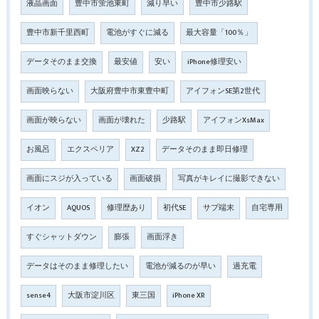
液晶画面
豊中市蛍池東町
減り早い
豊中市少路駅
豊中市新千里西町
電池がすぐに減る
最大容量「100％」
データそのまま交換
最安値
安い
iPhone修理安い
画面映らない
大阪府豊中市東豊中町
アイフォンSE第2世代
画面が映らない
画面が壊れた
少路駅
アイフォンXsMax
お風呂
エクスペリア
XZ2
データそのまま即日修理
画面にスジが入っている
画面破損
写真がキレイに撮影できない
イオン
AQUOS
修理歴あり
初代SE
サブ端末
自宅専用
すぐシャットダウン
膨張
画面浮き
データはそのまま修理したい
電池が減るのが早い
過充電
sense4
大阪市淀川区
東三国
iPhone XR