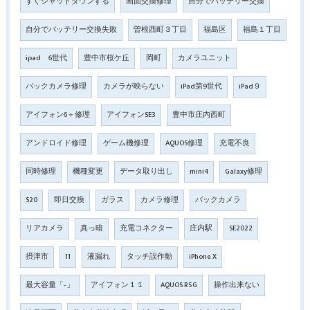
すぐシャットダウンする
画面交換修理
自分でバッテリー交換
自分でバッテリー交換失敗
曽根西町３丁目
福島区
福島１丁目
ipad 6世代
豊中市桜ケ丘
岡町
カメラユニット
バックカメラ修理
カメラが映らない
iPad第9世代
iPad９
アイフォン6＋修理
アイフォンSE3
豊中市庄内西町
アンドロイド修理
ゲーム機修理
AQUOS修理
充電不良
同時修理
機種変更
データ取り出し
mini4
Galaxy修理
S20
即日交換
ガラス
カメラ修理
バックカメラ
リアカメラ
真っ暗
充電コネクター
庄内駅
SE2022
摂津市
11
液漏れ
タッチ誤作動
iPhone X
最大容量「‐」
アイフォン１１
AQUOS R5G
操作出来ない