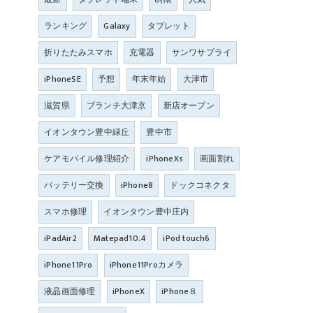
ランキング
Galaxy
タブレット
折りたたみスマホ
充電器
サンワサプライ
iPhoneSE
予想
年末年始
大津市
滋賀県
ブランチ大津京
新店オープン
イオンタウン豊中緑丘
豊中市
ケアモバイル修理紹介
iPhoneXs
画面割れ
バッテリー交換
iPhone8
ドックコネクタ
スマホ修理
イオンタウン豊中庄内
iPadAir2
Matepad10.4
iPod touch6
iPhone11Pro
iPhone11Proカメラ
液晶画面修理
iPhoneX
iPhone８