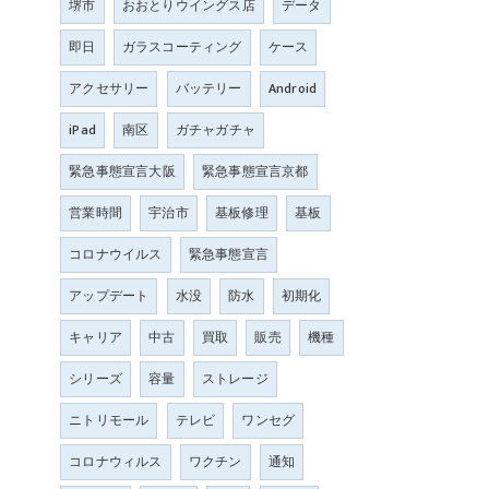
堺市
おおとりウイングス店
データ
即日
ガラスコーティング
ケース
アクセサリー
バッテリー
Android
iPad
南区
ガチャガチャ
緊急事態宣言大阪
緊急事態宣言京都
営業時間
宇治市
基板修理
基板
コロナウイルス
緊急事態宣言
アップデート
水没
防水
初期化
キャリア
中古
買取
販売
機種
シリーズ
容量
ストレージ
ニトリモール
テレビ
ワンセグ
コロナウィルス
ワクチン
通知