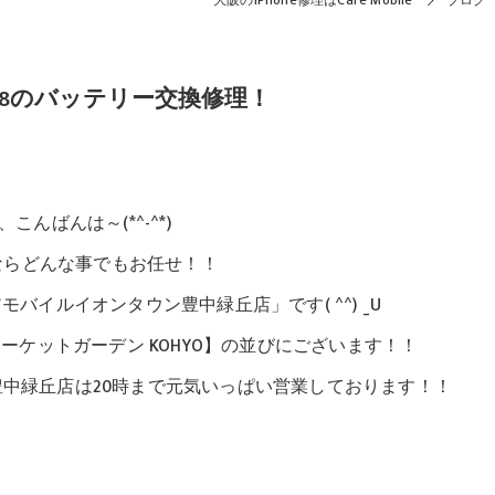
大阪のiPhone修理はCare Mobile
ブログ
e8のバッテリー交換修理！
こんばんは～(*^-^*)
ならどんな事でもお任せ！！
バイルイオンタウン豊中緑丘店」です( ^^) _U
ケットガーデン KOHYO】の並びにございます！！
中緑丘店は20時まで元気いっぱい営業しております！！