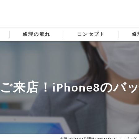
修理の流れ
コンセプト
修
来店！iPhone8の