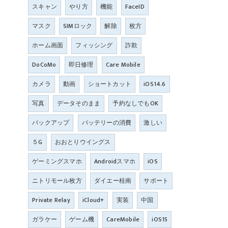
スキャン
やり方
機能
FaceID
マスク
SIMロック
解除
枚方
ホーム画面
フィッシング
詐欺
DoCoMo
即日修理
Care Mobile
カメラ
動画
ショートカット
iOS14.6
写真
データそのまま
予約なしでもOK
バックアップ
バッテリーの消費
激しい
５G
おおとりウイングス
ゲーミングスマホ
Androidスマホ
iOS
ニトリモール枚方
ダイエー桂南
サポート
Private Relay
iCloud+
実装
中国
ガラケー
ゲーム機
CareMobile
iOS15