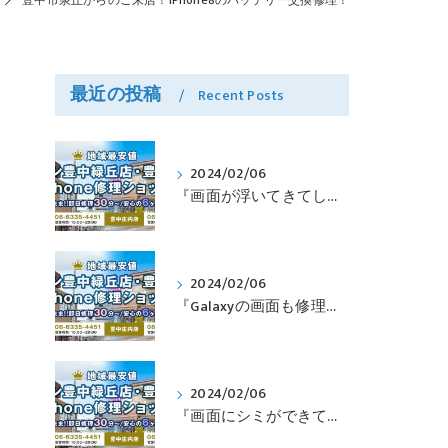
豊中市泉丘からのご来店！iPhone8のバッテリー交換修理！
最近の投稿
Recent Posts
2024/02/06
『画面が浮いてきてしまったPixelも修理可能？』淀川区西三国よりバッテリー交換でご来店♪【Google Pixel5】
2024/02/06
『Galaxyの画面も修理できるって本当ですか？』豊中市服部本町より画面修理でご来店♪【Galaxy Note10+】
2024/02/06
『画面にシミができてしまったのも直せますか？』豊中市南桜塚より画面修理でご来店♪【iPhone11Pro】