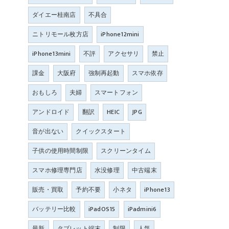
ダイエー桂南店
不具合
ニトリモール枚方店
iPhone12mini
iPhone13mini
不評
アクセサリ
禁止
課金
大阪府
強制再起動
スマホ依存
おもしろ
夫婦
スマートフォン
アンドロイド
翻訳
HEIC
JPG
音が出ない
クイックスタート
子供の使用時間制限
スクリーンタイム
スマホ修理専門店
水没修理
中古端末
販売・買取
予約不要
小ネタ
iPhone13
バッテリー比較
iPadOS15
iPadmini6
最新
タブレット端末
制限
人気