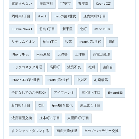
電源入らない
服部本町
宝塚市
豊能郡
Xperia XZ1
岡町南2丁目
iPad9
ipadの第9世代
庄内栄町3丁目
HuaweiNova3
竹島3丁目
新千里
北町
iPhone10ｓ
リチウムイオン
柏里1丁目
牧落
iPadの第7世代
川面
iPhone7Plus
南花屋敷
天満橋
上津島
充電口修理
ドックコネクタ修理
高田町
液晶不良
社町
藤白台
iPhoneSEの第2世代
iPadの第6世代
中央区
心斎橋筋
予約なしでのご来店OK
アイフォン８
三和町4丁目
iPhoneSE3
若竹町2丁目
吹田
ipad第５世代
東三国１丁目
液晶画面交換
庄本町３丁目
東園田町1丁目
すぐシャットダウンする
画面交換修理
自分でバッテリー交換