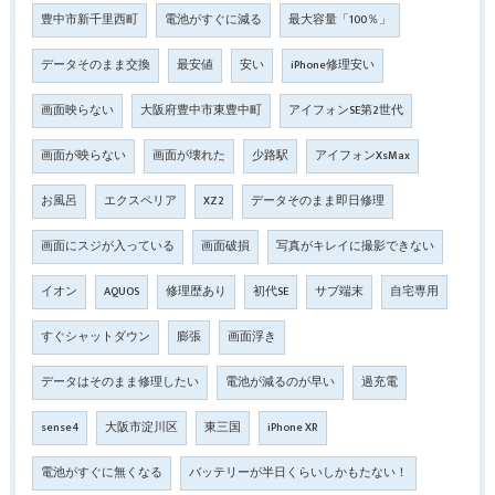
豊中市新千里西町
電池がすぐに減る
最大容量「100％」
データそのまま交換
最安値
安い
iPhone修理安い
画面映らない
大阪府豊中市東豊中町
アイフォンSE第2世代
画面が映らない
画面が壊れた
少路駅
アイフォンXsMax
お風呂
エクスペリア
XZ2
データそのまま即日修理
画面にスジが入っている
画面破損
写真がキレイに撮影できない
イオン
AQUOS
修理歴あり
初代SE
サブ端末
自宅専用
すぐシャットダウン
膨張
画面浮き
データはそのまま修理したい
電池が減るのが早い
過充電
sense4
大阪市淀川区
東三国
iPhone XR
電池がすぐに無くなる
バッテリーが半日くらいしかもたない！