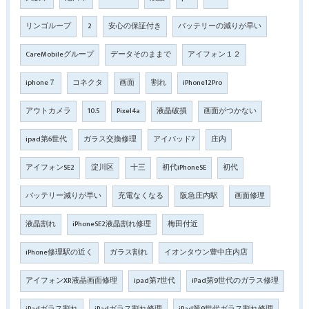
リンゴループ
2
安心の保証付き
バッテリーの減りが早い
CareMobileグループ
データそのままで
アイフォン１２
iphone７
コネクタ
画面
割れ
iPhone12Pro
アウトカメラ
10.5
Pixel4a
液晶破損
画面がつかない
ipad第6世代
ガラス交換修理
アイパッド7
庄内
アイフォンSE2
淀川区
十三
初代iPhoneSE
初代
バッテリー減りが早い
充電なくなる
阪急庄内駅
画面修理
液晶割れ
iPhoneSE2液晶割れ修理
梅田付近
iPhone修理駅の近く
ガラス割れ
イオンタウン豊中庄内店
アイフォンXR液晶画面修理
ipad第7世代
iPad第9世代のガラス修理