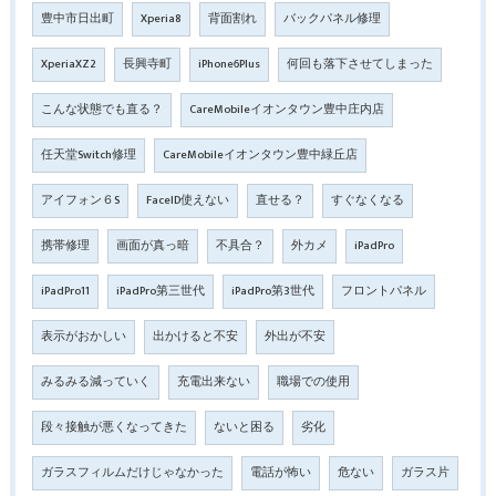
豊中市日出町
Xperia8
背面割れ
バックパネル修理
XperiaXZ2
長興寺町
iPhone6Plus
何回も落下させてしまった
こんな状態でも直る？
CareMobileイオンタウン豊中庄内店
任天堂Switch修理
CareMobileイオンタウン豊中緑丘店
アイフォン６S
FaceID使えない
直せる？
すぐなくなる
携帯修理
画面が真っ暗
不具合？
外カメ
iPadPro
iPadPro11
iPadPro第三世代
iPadPro第3世代
フロントパネル
表示がおかしい
出かけると不安
外出が不安
みるみる減っていく
充電出来ない
職場での使用
段々接触が悪くなってきた
ないと困る
劣化
ガラスフィルムだけじゃなかった
電話が怖い
危ない
ガラス片