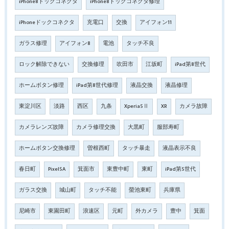
iPhone8ドックコネクタ
iPhone8ドックコネクタ修理
iPhoneドックコネクタ
充電口
交換
アイフォン11
ガラス修理
アイフォン8
電池
タッチ不良
ロック解除できない
交換修理
吹田市
江坂町
iPad第8世代
ホームボタン修理
iPad第8世代修理
液晶交換
液晶修理
東淀川区
淡路
西区
九条
Xperia5Ⅱ
XR
カメラ故障
カメラレンズ故障
カメラ修理交換
大黒町
服部寿町
ホームボタン交換修理
曽根西町
タッチ暴走
液晶表示不良
春日町
Pixel5A
箕面市
東豊中町
東町
iPad第5世代
ガラス交換
城山町
タッチ不能
螢池東町
兵庫県
尼崎市
東園田町
浪速区
元町
外カメラ
豊中
箕面