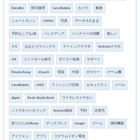
DoCoMo
即日修理
Care Mobile
カメラ
動画
ショートカット
iOS14.6
写真
データそのまま
予約なしでもOK
バックアップ
バッテリーの消費
激しい
５G
おおとりウイングス
ゲーミングスマホ
Androidスマホ
iOS
ニトリモール枚方
ダイエー桂南
サポート
Private Relay
iCloud+
実装
中国
ガラケー
ゲーム機
CareMobile
iOS15
フィッシング詐欺
セキュリティ
メール
Apple
Beats Studio Buds
ワイヤレスイヤホン
ノイズキャンセリング
Android端末
予約
次世代
折りたたみiPhone
ディスプレイ
Google
ゲーム
便利機能
アイフォン
アプリ
リチウムイオン電池