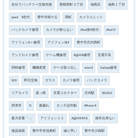
自分でバッテリー交換失敗
曽根西町３丁目
福島区
福島１丁目
ipad 6世代
豊中市桜ケ丘
岡町
カメラユニット
バックカメラ修理
カメラが映らない
iPad第9世代
iPad９
アイフォン6＋修理
アイフォンSE3
豊中市庄内西町
アンドロイド修理
ゲーム機修理
AQUOS修理
充電不良
同時修理
機種変更
データ取り出し
mini4
Galaxy修理
S20
即日交換
ガラス
カメラ修理
バックカメラ
リアカメラ
真っ暗
充電コネクター
庄内駅
SE2022
摂津市
11
液漏れ
タッチ誤作動
iPhone X
最大容量「‐」
アイフォン１１
AQUOS R5G
操作出来ない
液晶画面
豊中市蛍池東町
減り早い
豊中市少路駅