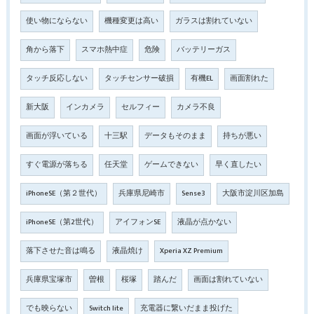
使い物にならない
機種変更は高い
ガラスは割れていない
角から落下
スマホ熱中症
危険
バッテリーガス
タッチ反応しない
タッチセンサー破損
有機EL
画面割れた
新大阪
インカメラ
セルフィー
カメラ不良
画面が浮いている
十三駅
データもそのまま
持ちが悪い
すぐ電源が落ちる
任天堂
ゲームできない
早く直したい
iPhoneSE（第２世代）
兵庫県尼崎市
Sense3
大阪市淀川区加島
iPhoneSE（第2世代）
アイフォンSE
液晶が点かない
落下させた音は鳴る
液晶焼け
Xperia XZ Premium
兵庫県宝塚市
曽根
桜塚
踏んだ
画面は割れていない
でも映らない
Switch lite
充電器に繋いだまま投げた