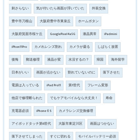
刺さらない
気が付いたら画面が浮いていた
外装交換
豊中市刀根山
大阪府豊中市東泉丘
ホームボタン
大阪府箕面市桜ケ丘
GooglePixel4a5G
液晶異常
iPadmini
iPhon11Pro
カメれレンズ割れ
カメラが曇る
しばらく放置
後悔
郵送修理
液晶が変
水没するの？
帰国
海外留学
日本がいい
画面が点かない
割れていないのに
落下させた
電源は入っている
iPad Pro11
第1世代
フレーム変形
他店で修理断られた
でもケアモバイルなら大丈夫！
寿命
充電器必須
iPhone６S
カメラレンズ交換修理
アイポッドタッチ第6世代
大阪市東淀川区
画面はつかない
落下させてしまった
すぐに切れる
モバイルバッテリー必須