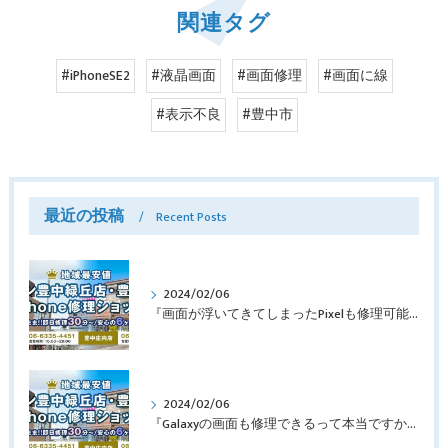
関連タグ
#iPhoneSE2
#液晶画面
#画面修理
#画面に線
#表示不良
#豊中市
最近の投稿
Recent Posts
2024/02/06
『画面が浮いてきてしまったPixelも修理可能？』淀川区西三国よりバッテリー交換でご来店♪【Google Pixel5】
2024/02/06
『Galaxyの画面も修理できるって本当ですか？』豊中市服部本町より画面修理でご来店♪【Galaxy Note10+】