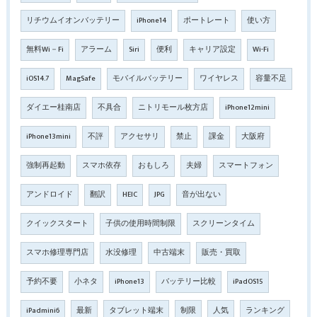
リチウムイオンバッテリー
iPhone14
ポートレート
使い方
無料Wi－Fi
アラーム
Siri
便利
キャリア設定
Wi-Fi
iOS14.7
MagSafe
モバイルバッテリー
ワイヤレス
容量不足
ダイエー桂南店
不具合
ニトリモール枚方店
iPhone12mini
iPhone13mini
不評
アクセサリ
禁止
課金
大阪府
強制再起動
スマホ依存
おもしろ
夫婦
スマートフォン
アンドロイド
翻訳
HEIC
JPG
音が出ない
クイックスタート
子供の使用時間制限
スクリーンタイム
スマホ修理専門店
水没修理
中古端末
販売・買取
予約不要
小ネタ
iPhone13
バッテリー比較
iPadOS15
iPadmini6
最新
タブレット端末
制限
人気
ランキング