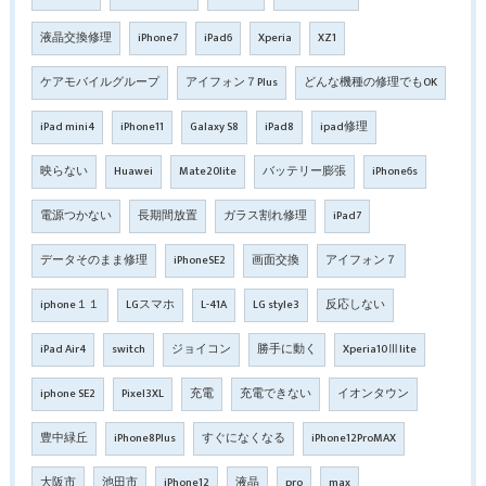
液晶交換修理
iPhone7
iPad6
Xperia
XZ1
ケアモバイルグループ
アイフォン７Plus
どんな機種の修理でもOK
iPad mini4
iPhone11
Galaxy S8
iPad8
ipad修理
映らない
Huawei
Mate20lite
バッテリー膨張
iPhone6s
電源つかない
長期間放置
ガラス割れ修理
iPad7
データそのまま修理
iPhoneSE2
画面交換
アイフォン７
iphone１１
LGスマホ
L-41A
LG style3
反応しない
iPad Air4
switch
ジョイコン
勝手に動く
Xperia10Ⅲlite
iphone SE2
Pixel3XL
充電
充電できない
イオンタウン
豊中緑丘
iPhone8Plus
すぐになくなる
iPhone12ProMAX
大阪市
池田市
iPhone12
液晶
pro
max