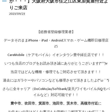
が・・・】大阪府大阪市住之江区東加賀屋付近よ
りご来店
2023/09/23
【総務省登録修理業者】
データそのままiPhone・iPad・Androidスマホ・ゲーム機即日修理店
の
CareMobile（ケアモバイル）イオンタウン豊中緑丘店です！！
いつも当店のブログをお読み頂き誠にありがとうございます(*^^)v
当店ではどんな機種・修理でもご対応させて頂きます！！
過去にはガラケーやパソコンなども修理させて頂きましたよ(*´ω｀*)
さらに全キャリア（DoCoMo/au/Softbank/楽天/ワイモバイル/UQモバ
イルなど）対応可能です！！
豊中市、吹田市、箕面市、池田市、茨木市、高槻市付近
に