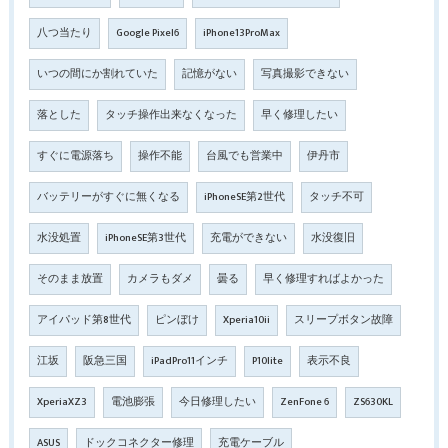
八つ当たり
Google Pixel6
iPhone13ProMax
いつの間にか割れていた
記憶がない
写真撮影できない
落とした
タッチ操作出来なくなった
早く修理したい
すぐに電源落ち
操作不能
台風でも営業中
伊丹市
バッテリーがすぐに無くなる
iPhoneSE第2世代
タッチ不可
水没処置
iPhoneSE第3世代
充電ができない
水没復旧
そのまま放置
カメラもダメ
曇る
早く修理すればよかった
アイパッド第8世代
ピンぼけ
Xperia10ii
スリープボタン故障
江坂
阪急三国
iPadPro11インチ
P10lite
表示不良
XperiaXZ3
電池膨張
今日修理したい
ZenFone 6
ZS630KL
ASUS
ドックコネクター修理
充電ケーブル