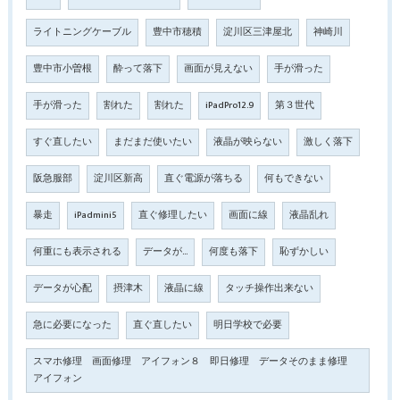
ライトニングケーブル
豊中市穂積
淀川区三津屋北
神崎川
豊中市小曽根
酔って落下
画面が見えない
手が滑った
手が滑った
割れた
割れた
iPadPro12.9
第３世代
すぐ直したい
まだまだ使いたい
液晶が映らない
激しく落下
阪急服部
淀川区新高
直ぐ電源が落ちる
何もできない
暴走
iPadmini5
直ぐ修理したい
画面に線
液晶乱れ
何重にも表示される
データが…
何度も落下
恥ずかしい
データが心配
摂津木
液晶に線
タッチ操作出来ない
急に必要になった
直ぐ直したい
明日学校で必要
スマホ修理 画面修理 アイフォン８ 即日修理 データそのまま修理
アイフォン