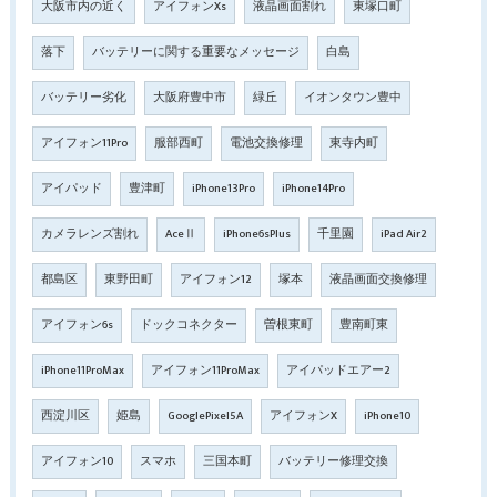
大阪市内の近く
アイフォンXs
液晶画面割れ
東塚口町
落下
バッテリーに関する重要なメッセージ
白島
バッテリー劣化
大阪府豊中市
緑丘
イオンタウン豊中
アイフォン11Pro
服部西町
電池交換修理
東寺内町
アイパッド
豊津町
iPhone13Pro
iPhone14Pro
カメラレンズ割れ
AceⅡ
iPhone6sPlus
千里園
iPad Air2
都島区
東野田町
アイフォン12
塚本
液晶画面交換修理
アイフォン6s
ドックコネクター
曽根東町
豊南町東
iPhone11ProMax
アイフォン11ProMax
アイパッドエアー2
西淀川区
姫島
GooglePixel5A
アイフォンX
iPhone10
アイフォン10
スマホ
三国本町
バッテリー修理交換