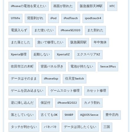
iPhoneの電池を変えたい
画面が割れた
阪急服部天神駅
HTC
U11life
背面剥がれ
iPod
iPodTouch
ipodtouch4
電源入らず
まだ使いたい
iPhoneSE2020
また割れた
また落とした
急いで修理したい
阪急園田駅
年中無休
Xperia修理
起動しない
XperiaXZ
エクスペリアXZ
吹田市江の木町
背面パネル浮き
電池が持たない
Sense3Plus
データはそのまま
iPhone6sp
任天堂Switch
ゲームを読み込まない
ゲームスロット修理
カセット修理
逆に挿し込んだ
保証付
iPhoneSE2022
カメラ割れ
落としていない
古くてもOK
SHARP
AQUOS Sense
豊中庄内
タッチが利かない
バキバキ
データは消したくない
三国