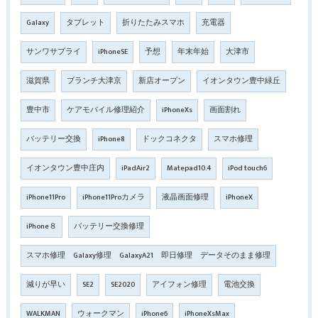
Galaxy
タブレット
折りたたみスマホ
充電器
サンワサプライ
iPhoneSE
予想
年末年始
大津市
滋賀県
ブランチ大津京
新店オープン
イオンタウン豊中緑丘
豊中市
ケアモバイル修理紹介
iPhoneXs
画面割れ
バッテリー交換
iPhone8
ドックコネクタ
スマホ修理
イオンタウン豊中庄内
iPadAir2
Matepad10.4
iPod touch6
iPhone11Pro
iPhone11Proカメラ
液晶画面修理
iPhoneX
iPhone８
バッテリー交換修理
スマホ修理 Galaxy修理 GalaxyA21 即日修理 データそのまま修理
減りが早い
SE2
SE2020
アイフォン修理
電池交換
WALKMAN
ウォークマン
iPhone6
iPhoneXsMax