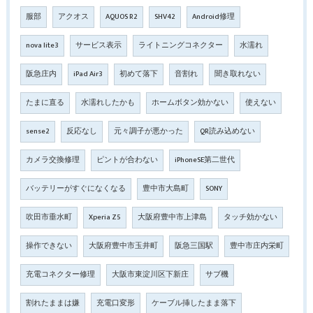
服部
アクオス
AQUOS R2
SHV42
Android修理
nova lite3
サービス表示
ライトニングコネクター
水濡れ
阪急庄内
iPad Air3
初めて落下
音割れ
聞き取れない
たまに直る
水濡れしたかも
ホームボタン効かない
使えない
sense2
反応なし
元々調子が悪かった
QR読み込めない
カメラ交換修理
ピントが合わない
iPhoneSE第二世代
バッテリーがすぐになくなる
豊中市大島町
SONY
吹田市垂水町
Xperia Z5
大阪府豊中市上津島
タッチ効かない
操作できない
大阪府豊中市玉井町
阪急三国駅
豊中市庄内栄町
充電コネクター修理
大阪市東淀川区下新庄
サブ機
割れたままは嫌
充電口変形
ケーブル挿したまま落下