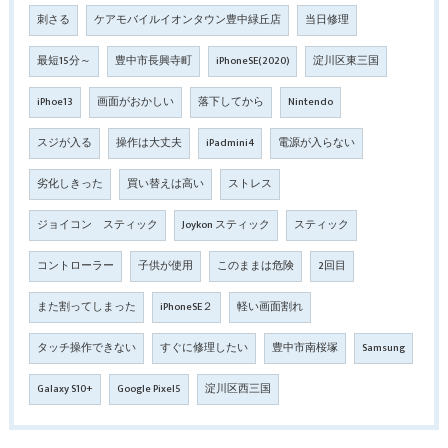
刺さる
ケアモバイルイオンタウン豊中緑丘店
当日修理
最短15分～
豊中市長興寺町
iPhoneSE(2020)
淀川区東三国
iPhoe13
画面がおかしい
落下してから
Nintendo
スジが入る
操作は大丈夫
iPadmini4
電源が入らない
劣化しきった
買い替えは高い
ストレス
ジョイコン スティック
Joykon スティック
スティック
コントローラー
子供が使用
このままは危険
2回目
また割ってしまった
iPhoneSE２
軽い画面割れ
タッチ操作できない
すぐに修理したい
豊中市南桜塚
Samsung
Galaxy S10+
Google Pixel5
淀川区西三国