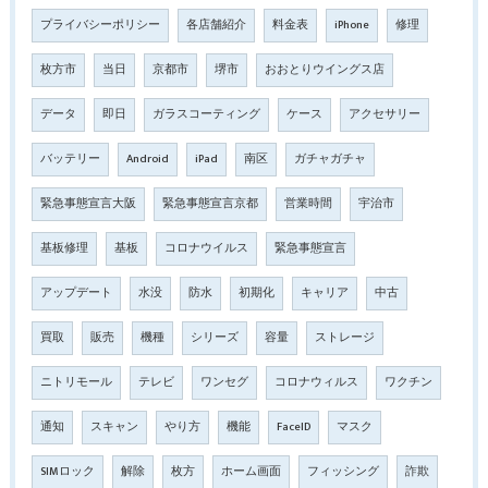
プライバシーポリシー
各店舗紹介
料金表
iPhone
修理
枚方市
当日
京都市
堺市
おおとりウイングス店
データ
即日
ガラスコーティング
ケース
アクセサリー
バッテリー
Android
iPad
南区
ガチャガチャ
緊急事態宣言大阪
緊急事態宣言京都
営業時間
宇治市
基板修理
基板
コロナウイルス
緊急事態宣言
アップデート
水没
防水
初期化
キャリア
中古
買取
販売
機種
シリーズ
容量
ストレージ
ニトリモール
テレビ
ワンセグ
コロナウィルス
ワクチン
通知
スキャン
やり方
機能
FaceID
マスク
SIMロック
解除
枚方
ホーム画面
フィッシング
詐欺