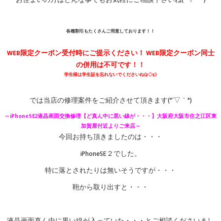
お住まいの方はどんな事でもお気軽にご相談下さいね(*´▽｀*)
各種割引もたくさんご用意しております！！
WEB限定クーポン受付時にご提示ください！
WEB限定クーポン同士
の併用は不可です！！
学生様は学生証を忘れないでくださいね(≧◇≦)
では当店の修理案件をご紹介させて頂きます(*´▽｀*)
～iPhoneSE2液晶画面交換
修理【ど真ん中に黒い線が・・・】大阪府大阪市住之江区東
加賀屋付近よりご来店
～
今回お持ち頂きましたのは・・・
iPhoneSE２でした。
特に落とされたりは無いそうですが・・・
鞄から取り出すと・・・