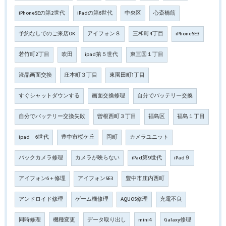
iPhoneSEの第2世代
iPadの第6世代
中央区
心斎橋筋
予約なしでのご来店OK
アイフォン８
三和町4丁目
iPhoneSE3
若竹町2丁目
吹田
ipad第５世代
東三国１丁目
液晶画面交換
庄本町３丁目
東園田町1丁目
すぐシャットダウンする
画面交換修理
自分でバッテリー交換
自分でバッテリー交換失敗
曽根西町３丁目
福島区
福島１丁目
ipad 6世代
豊中市桜ケ丘
岡町
カメラユニット
バックカメラ修理
カメラが映らない
iPad第9世代
iPad９
アイフォン6＋修理
アイフォンSE3
豊中市庄内西町
アンドロイド修理
ゲーム機修理
AQUOS修理
充電不良
同時修理
機種変更
データ取り出し
mini4
Galaxy修理