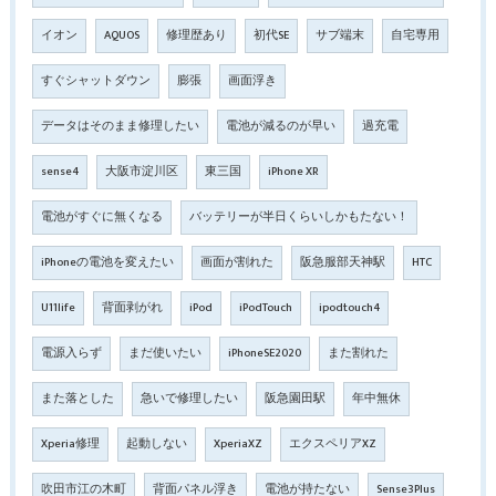
イオン
AQUOS
修理歴あり
初代SE
サブ端末
自宅専用
すぐシャットダウン
膨張
画面浮き
データはそのまま修理したい
電池が減るのが早い
過充電
sense4
大阪市淀川区
東三国
iPhone XR
電池がすぐに無くなる
バッテリーが半日くらいしかもたない！
iPhoneの電池を変えたい
画面が割れた
阪急服部天神駅
HTC
U11life
背面剥がれ
iPod
iPodTouch
ipodtouch4
電源入らず
まだ使いたい
iPhoneSE2020
また割れた
また落とした
急いで修理したい
阪急園田駅
年中無休
Xperia修理
起動しない
XperiaXZ
エクスペリアXZ
吹田市江の木町
背面パネル浮き
電池が持たない
Sense3Plus