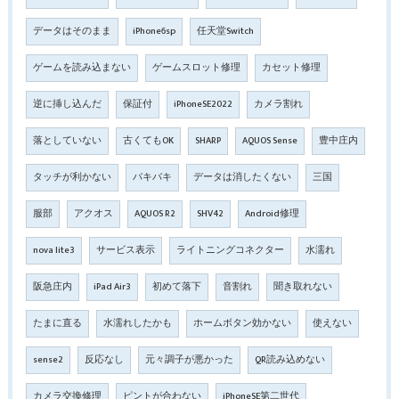
データはそのまま
iPhone6sp
任天堂Switch
ゲームを読み込まない
ゲームスロット修理
カセット修理
逆に挿し込んだ
保証付
iPhoneSE2022
カメラ割れ
落としていない
古くてもOK
SHARP
AQUOS Sense
豊中庄内
タッチが利かない
バキバキ
データは消したくない
三国
服部
アクオス
AQUOS R2
SHV42
Android修理
nova lite3
サービス表示
ライトニングコネクター
水濡れ
阪急庄内
iPad Air3
初めて落下
音割れ
聞き取れない
たまに直る
水濡れしたかも
ホームボタン効かない
使えない
sense2
反応なし
元々調子が悪かった
QR読み込めない
カメラ交換修理
ピントが合わない
iPhoneSE第二世代