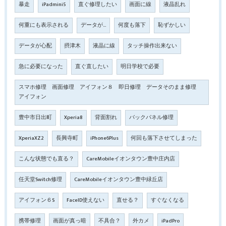
暴走
iPadmini5
直ぐ修理したい
画面に線
液晶乱れ
何重にも表示される
データが…
何度も落下
恥ずかしい
データが心配
摂津木
液晶に線
タッチ操作出来ない
急に必要になった
直ぐ直したい
明日学校で必要
スマホ修理 画面修理 アイフォン８ 即日修理 データそのまま修理
アイフォン
豊中市日出町
Xperia8
背面割れ
バックパネル修理
XperiaXZ2
長興寺町
iPhone6Plus
何回も落下させてしまった
こんな状態でも直る？
CareMobileイオンタウン豊中庄内店
任天堂Switch修理
CareMobileイオンタウン豊中緑丘店
アイフォン６S
FaceID使えない
直せる？
すぐなくなる
携帯修理
画面が真っ暗
不具合？
外カメ
iPadPro