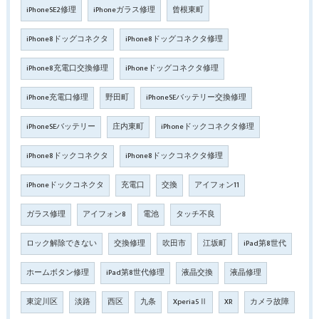
iPhoneSE2修理
iPhoneガラス修理
曾根東町
iPhone8ドッグコネクタ
iPhone8ドッグコネクタ修理
iPhone8充電口交換修理
iPhoneドッグコネクタ修理
iPhone充電口修理
野田町
iPhoneSEバッテリー交換修理
iPhoneSEバッテリー
庄内東町
iPhoneドックコネクタ修理
iPhone8ドックコネクタ
iPhone8ドックコネクタ修理
iPhoneドックコネクタ
充電口
交換
アイフォン11
ガラス修理
アイフォン8
電池
タッチ不良
ロック解除できない
交換修理
吹田市
江坂町
iPad第8世代
ホームボタン修理
iPad第8世代修理
液晶交換
液晶修理
東淀川区
淡路
西区
九条
Xperia5Ⅱ
XR
カメラ故障