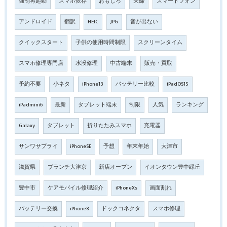
強制再起動
スマホ依存
おもしろ
夫婦
スマートフォン
アンドロイド
翻訳
HEIC
JPG
音が出ない
クイックスタート
子供の使用時間制限
スクリーンタイム
スマホ修理専門店
水没修理
中古端末
販売・買取
予約不要
小ネタ
iPhone13
バッテリー比較
iPadOS15
iPadmini6
最新
タブレット端末
制限
人気
ランキング
Galaxy
タブレット
折りたたみスマホ
充電器
サンワサプライ
iPhoneSE
予想
年末年始
大津市
滋賀県
ブランチ大津京
新店オープン
イオンタウン豊中緑丘
豊中市
ケアモバイル修理紹介
iPhoneXs
画面割れ
バッテリー交換
iPhone8
ドックコネクタ
スマホ修理