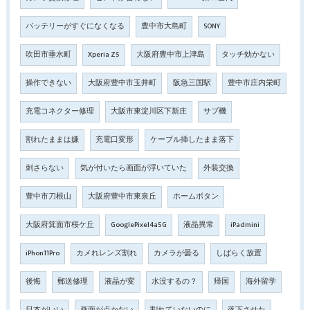
バッテリーがすぐになくなる
豊中市大島町
SONY
吹田市垂水町
Xperia Z5
大阪府豊中市上津島
タッチ効かない
操作できない
大阪府豊中市玉井町
阪急三国駅
豊中市庄内栄町
充電コネクター修理
大阪市東淀川区下新庄
サブ機
割れたままは嫌
充電口変形
ケーブル挿したまま落下
刺さらない
気が付いたら画面が浮いていた
外装交換
豊中市刀根山
大阪府豊中市東泉丘
ホームボタン
大阪府箕面市桜ケ丘
GooglePixel4a5G
液晶異常
iPadmini
iPhon11Pro
カメれレンズ割れ
カメラが曇る
しばらく放置
後悔
郵送修理
液晶が変
水没するの？
帰国
海外留学
日本がいい
画面が点かない
割れていないのに
落下させた