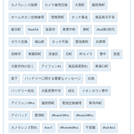
カメラレンズ故障
カメラ修理交換
大黒町
服部寿町
ホームボタン交換修理
曽根西町
タッチ暴走
液晶表示不良
春日町
Pixel5A
箕面市
東豊中町
東町
iPad第5世代
ガラス交換
城山町
タッチ不能
螢池東町
兵庫県
尼崎市
東園田町
浪速区
元町
外カメラ
豊中
箕面
大阪市内の近く
アイフォンXs
液晶画面割れ
東塚口町
落下
バッテリーに関する重要なメッセージ
白島
バッテリー劣化
大阪府豊中市
緑丘
イオンタウン豊中
アイフォン11Pro
服部西町
電池交換修理
東寺内町
アイパッド
豊津町
iPhone13Pro
iPhone14Pro
カメラレンズ割れ
AceⅡ
iPhone6sPlus
千里園
iPad Air2