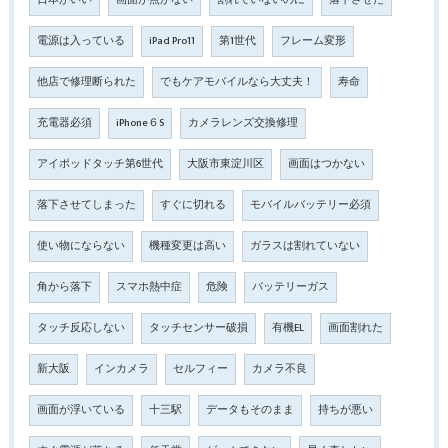
電源は入っている
iPad Pro11
第1世代
フレーム変形
他店で修理断られた
でもケアモバイルなら大丈夫！
寿命
充電器必須
iPhone６S
カメラレンズ交換修理
アイポッドタッチ第6世代
大阪市東淀川区
画面はつかない
落下させてしまった
すぐに切れる
モバイルバッテリー必須
使い物にならない
機種変更は高い
ガラスは割れていない
角から落下
スマホ熱中症
危険
バッテリーガス
タッチ反応しない
タッチセンサー破損
有機EL
画面割れた
新大阪
インカメラ
セルフィー
カメラ不良
画面が浮いている
十三駅
データもそのまま
持ちが悪い