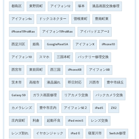
都島区
東野田町
アイフォン12
塚本
液晶画面交換修理
アイフォン6s
ドックコネクター
曽根東町
豊南町東
iPhone11ProMax
アイフォン11ProMax
アイパッドエアー2
西淀川区
姫島
GooglePixel5A
アイフォンX
iPhone10
アイフォン10
スマホ
三国本町
バッテリー修理交換
西宮市
東前田町
西三国
iPhoneXR
アイフォンXR
茨木市
高槻市
液晶漏れ
即日対応
川西市
豊中市緑丘
Galaxy S9
ガラス画面修理
リアカメラ交換
バックカメラ交換
カメラレンズ
豊中市庄内
アイフォンSE２
iPad5
ZX2
庄内栄町
利倉
起動不良
iPad mini5
レンズ交換
レンズ割れ
イヤホンジャック
iPad６
寝屋川市
Switch修理