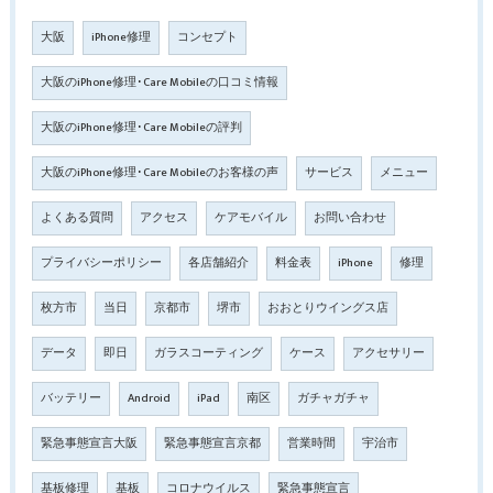
大阪
iPhone修理
コンセプト
大阪のiPhone修理･Care Mobileの口コミ情報
大阪のiPhone修理･Care Mobileの評判
大阪のiPhone修理･Care Mobileのお客様の声
サービス
メニュー
よくある質問
アクセス
ケアモバイル
お問い合わせ
プライバシーポリシー
各店舗紹介
料金表
iPhone
修理
枚方市
当日
京都市
堺市
おおとりウイングス店
データ
即日
ガラスコーティング
ケース
アクセサリー
バッテリー
Android
iPad
南区
ガチャガチャ
緊急事態宣言大阪
緊急事態宣言京都
営業時間
宇治市
基板修理
基板
コロナウイルス
緊急事態宣言