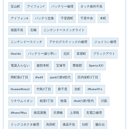
宝山町
アイフォン7
バッテリー修理
タッチ操作不良
アイフォン6
バッテリ交換
千里西町
千里中央
本町
画面不良
石橋
ニンテンドースイッチライト
ニンテンドースイッチ
アナログスティックの修理
ジョイコン修理
iPad Air
バッテリー減り早い
北区
茶屋町
ブラックアウト
電源入らない
服部本町
宝塚市
豊能郡
Xperia XZ1
岡町南2丁目
iPad9
ipadの第9世代
庄内栄町3丁目
HuaweiNova3
竹島3丁目
新千里
北町
iPhone10ｓ
リチウムイオン
柏里1丁目
牧落
iPadの第7世代
川面
iPhone7Plus
南花屋敷
天満橋
上津島
充電口修理
ドックコネクタ修理
高田町
液晶不良
社町
藤白台