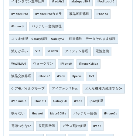
イオンタウン豊中庄内
iPadAir2
Matepad10.4
iPod touch6
iPhone11Pro
iPhone11Proカメラ
液晶画面修理
iPhoneX
iPhone８
バッテリー交換修理
スマホ修理 Galaxy修理 GalaxyA21 即日修理 データそのまま修理
減りが早い
SE2
SE2020
アイフォン修理
電池交換
WALKMAN
ウォークマン
iPhone6
iPhoneXsMax
液晶交換修理
iPhone7
iPad6
Xperia
XZ1
ケアモバイルグループ
アイフォン７Plus
どんな機種の修理でもOK
iPad mini4
iPhone11
Galaxy S8
iPad8
ipad修理
映らない
Huawei
Mate20lite
バッテリー膨張
iPhone6s
電源つかない
長期間放置
ガラス割れ修理
iPad7