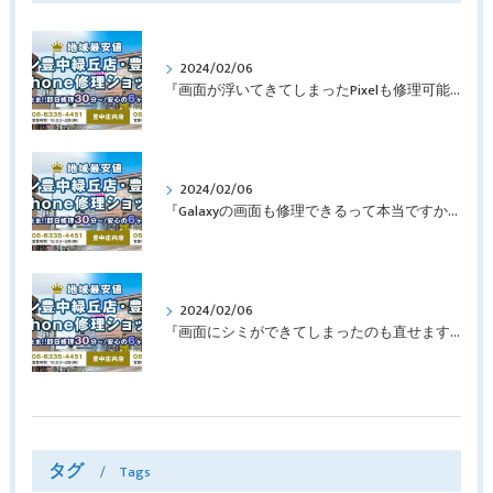
2024/02/06
『画面が浮いてきてしまったPixelも修理可能？』淀川区西三国よりバッテリー交換でご来店♪【Google Pixel5】
2024/02/06
『Galaxyの画面も修理できるって本当ですか？』豊中市服部本町より画面修理でご来店♪【Galaxy Note10+】
2024/02/06
『画面にシミができてしまったのも直せますか？』豊中市南桜塚より画面修理でご来店♪【iPhone11Pro】
タグ
Tags