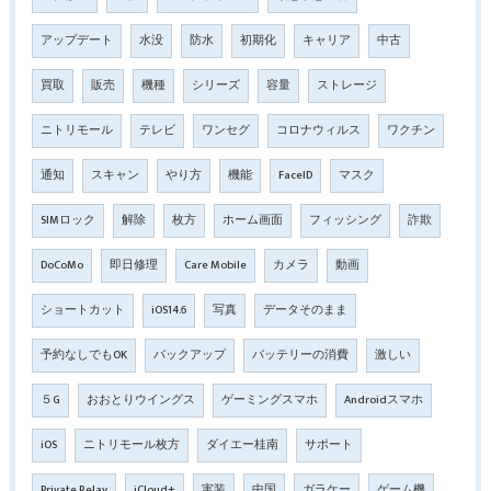
アップデート
水没
防水
初期化
キャリア
中古
買取
販売
機種
シリーズ
容量
ストレージ
ニトリモール
テレビ
ワンセグ
コロナウィルス
ワクチン
通知
スキャン
やり方
機能
FaceID
マスク
SIMロック
解除
枚方
ホーム画面
フィッシング
詐欺
DoCoMo
即日修理
Care Mobile
カメラ
動画
ショートカット
iOS14.6
写真
データそのまま
予約なしでもOK
バックアップ
バッテリーの消費
激しい
５G
おおとりウイングス
ゲーミングスマホ
Androidスマホ
iOS
ニトリモール枚方
ダイエー桂南
サポート
Private Relay
iCloud+
実装
中国
ガラケー
ゲーム機