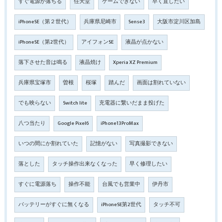
すぐ電源が落ちる
任天堂
ゲームできない
早く直したい
iPhoneSE（第２世代）
兵庫県尼崎市
Sense3
大阪市淀川区加島
iPhoneSE（第2世代）
アイフォンSE
液晶が点かない
落下させた音は鳴る
液晶焼け
Xperia XZ Premium
兵庫県宝塚市
曽根
桜塚
踏んだ
画面は割れていない
でも映らない
Switch lite
充電器に繋いだまま投げた
八つ当たり
Google Pixel6
iPhone13ProMax
いつの間にか割れていた
記憶がない
写真撮影できない
落とした
タッチ操作出来なくなった
早く修理したい
すぐに電源落ち
操作不能
台風でも営業中
伊丹市
バッテリーがすぐに無くなる
iPhoneSE第2世代
タッチ不可