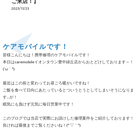
ご来店！】
2023/11/23
ケアモバイルです！
皆様こんにちは！携帯修理のケアモバイルです！
本日はcaremobileイオンタウン豊中緑丘店からおとどけしております～！
(´ω｀*)
最近はこの前と変わってお昼ごろ暖かいですね！
ご飯を食べて日向にあたっているとついうとうとしてしまいそうになりま
す…が！
眠気にも負けず元気に毎日営業中です！
このブログでは当店で実際にお請けした修理案件をご紹介しております！
良ければ最後までご覧くださいね！(*´▽｀*)