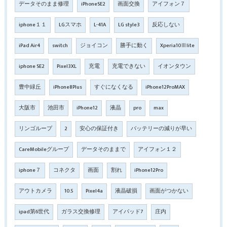
データそのまま修理
iPhoneSE2
画面交換
アイフォン７
iphone１１
LGスマホ
L-41A
LG style3
反応しない
iPad Air4
switch
ジョイコン
勝手に動く
Xperia10Ⅲlite
iphone SE2
Pixel3XL
充電
充電できない
イオンタウン
豊中緑丘
iPhone8Plus
すぐになくなる
iPhone12ProMAX
大阪市
池田市
iPhone12
液晶
pro
max
リンゴループ
2
安心の保証付き
バッテリーの減りが早い
CareMobileグループ
データそのままで
アイフォン１２
iphone７
コネクタ
画面
割れ
iPhone12Pro
アウトカメラ
10.5
Pixel4a
液晶破損
画面がつかない
ipad第6世代
ガラス交換修理
アイパッド7
庄内