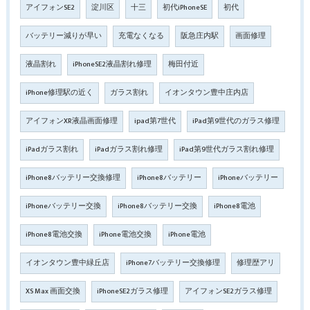
アイフォンSE2
淀川区
十三
初代iPhoneSE
初代
バッテリー減りが早い
充電なくなる
阪急庄内駅
画面修理
液晶割れ
iPhoneSE2液晶割れ修理
梅田付近
iPhone修理駅の近く
ガラス割れ
イオンタウン豊中庄内店
アイフォンXR液晶画面修理
ipad第7世代
iPad第9世代のガラス修理
iPadガラス割れ
iPadガラス割れ修理
iPad第9世代ガラス割れ修理
iPhone8バッテリー交換修理
iPhone8バッテリー
iPhoneバッテリー
iPhoneバッテリー交換
iPhone8バッテリー交換
iPhone8電池
iPhone8電池交換
iPhone電池交換
iPhone電池
イオンタウン豊中緑丘店
iPhone7バッテリー交換修理
修理歴アリ
XS Max 画面交換
iPhoneSE2ガラス修理
アイフォンSE2ガラス修理