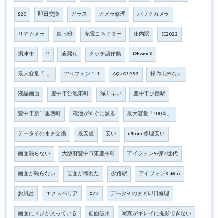
S20
即日交換
ガラス
カメラ修理
バックカメラ
リアカメラ
真っ暗
充電コネクター
庄内駅
SE2022
摂津市
11
液漏れ
タッチ誤作動
iPhone X
最大容量「‐」
アイフォン１１
AQUOS R5G
操作出来ない
液晶画面
豊中市蛍池東町
減り早い
豊中市少路駅
豊中市新千里西町
電池がすぐに減る
最大容量「100％」
データそのまま交換
最安値
安い
iPhone修理安い
画面映らない
大阪府豊中市東豊中町
アイフォンSE第2世代
画面が映らない
画面が壊れた
少路駅
アイフォンXsMax
お風呂
エクスペリア
XZ2
データそのまま即日修理
画面にスジが入っている
画面破損
写真がキレイに撮影できない