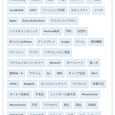
CareMobile
iOS15
フィッシング詐欺
セキュリティ
メール
Apple
Beats Studio Buds
ワイヤレスイヤホン
ノイズキャンセリング
Android端末
予約
次世代
折りたたみiPhone
ディスプレイ
Google
ゲーム
便利機能
アイフォン
アプリ
リチウムイオン電池
リチウムイオンバッテリー
iPhone14
ポートレート
使い方
無料Wi－Fi
アラーム
Siri
便利
キャリア設定
Wi-Fi
iOS14.7
MagSafe
モバイルバッテリー
ワイヤレス
容量不足
ダイエー桂南店
不具合
ニトリモール枚方店
iPhone12mini
iPhone13mini
不評
アクセサリ
禁止
課金
大阪府