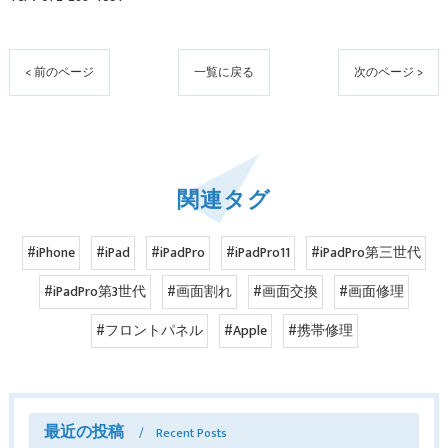
< 前のページ
一覧に戻る
次のページ >
関連タグ
#iPhone
#iPad
#iPadPro
#iPadPro11
#iPadPro第三世代
#iPadPro第3世代
#画面割れ
#画面交換
#画面修理
#フロントパネル
#Apple
#携帯修理
最近の投稿
Recent Posts