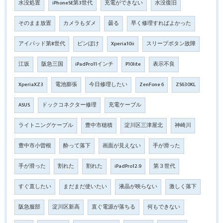
水没処置
iPhoneSE第3世代
充電ができない
水没復旧
そのまま放置
カメラもダメ
曇る
早く修理すればよかった
アイパッド第8世代
ピンぼけ
Xperia10ii
スリープボタン故障
江坂
阪急三国
iPadPro11インチ
P10lite
表示不良
XperiaXZ3
電池膨張
今日修理したい
ZenFone 6
ZS630KL
ASUS
ドックコネクター修理
充電ケーブル
ライトニングケーブル
豊中市穂積
淀川区三津屋北
神崎川
豊中市小曽根
酔って落下
画面が見えない
手が滑った
手が滑った
割れた
割れた
iPadPro12.9
第３世代
すぐ直したい
まだまだ使いたい
液晶が映らない
激しく落下
阪急服部
淀川区新高
直ぐ電源が落ちる
何もできない