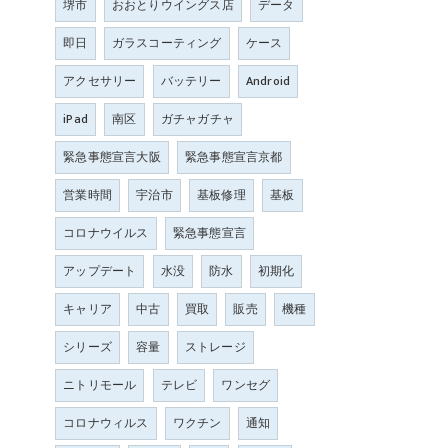
堺市
おおとりウイングス店
データ
即日
ガラスコーティング
ケース
アクセサリー
バッテリー
Android
iPad
南区
ガチャガチャ
緊急事態宣言大阪
緊急事態宣言京都
営業時間
宇治市
基板修理
基板
コロナウイルス
緊急事態宣言
アップデート
水没
防水
初期化
キャリア
中古
買取
販売
機種
シリーズ
容量
ストレージ
ニトリモール
テレビ
ワンセグ
コロナウィルス
ワクチン
通知