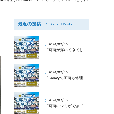
one修理はCare Mobile
ブログ
リンゴループとは何？
最近の投稿
Recent Posts
2024/02/06
『画面が浮いてきてしまったPixelも修理可能？』淀川区西三国よりバッテリー交換でご来店♪【Google Pixel5】
2024/02/06
『Galaxyの画面も修理できるって本当ですか？』豊中市服部本町より画面修理でご来店♪【Galaxy Note10+】
2024/02/06
『画面にシミができてしまったのも直せますか？』豊中市南桜塚より画面修理でご来店♪【iPhone11Pro】