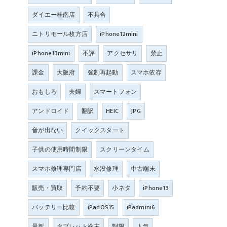
ダイエー桂南店
不具合
ニトリモール枚方店
iPhone12mini
iPhone13mini
不評
アクセサリ
禁止
課金
大阪府
強制再起動
スマホ依存
おもしろ
夫婦
スマートフォン
アンドロイド
翻訳
HEIC
JPG
音が出ない
クイックスタート
子供の使用時間制限
スクリーンタイム
スマホ修理専門店
水没修理
中古端末
販売・買取
予約不要
小ネタ
iPhone13
バッテリー比較
iPadOS15
iPadmini6
最新
タブレット端末
制限
人気