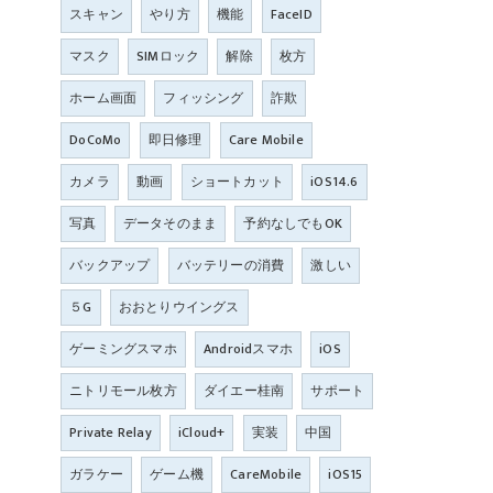
スキャン
やり方
機能
FaceID
マスク
SIMロック
解除
枚方
ホーム画面
フィッシング
詐欺
DoCoMo
即日修理
Care Mobile
カメラ
動画
ショートカット
iOS14.6
写真
データそのまま
予約なしでもOK
バックアップ
バッテリーの消費
激しい
５G
おおとりウイングス
ゲーミングスマホ
Androidスマホ
iOS
ニトリモール枚方
ダイエー桂南
サポート
Private Relay
iCloud+
実装
中国
ガラケー
ゲーム機
CareMobile
iOS15