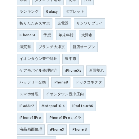
ランキング
Galaxy
タブレット
折りたたみスマホ
充電器
サンワサプライ
iPhoneSE
予想
年末年始
大津市
滋賀県
ブランチ大津京
新店オープン
イオンタウン豊中緑丘
豊中市
ケアモバイル修理紹介
iPhoneXs
画面割れ
バッテリー交換
iPhone8
ドックコネクタ
スマホ修理
イオンタウン豊中庄内
iPadAir2
Matepad10.4
iPod touch6
iPhone11Pro
iPhone11Proカメラ
液晶画面修理
iPhoneX
iPhone８