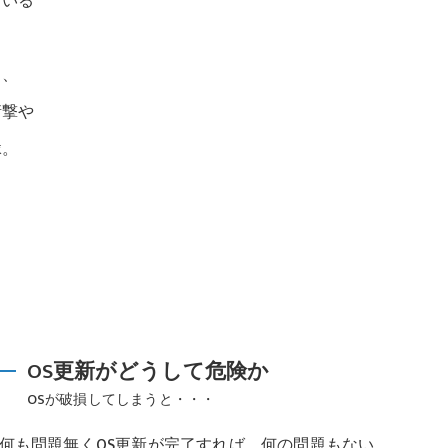
ている
く、
衝撃や
縁。
・
OS更新がどうして危険か
OSが破損してしまうと・・・
何も問題無くOS更新が完了すれば、何の問題もない