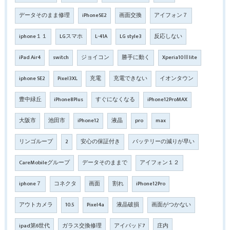
データそのまま修理
iPhoneSE2
画面交換
アイフォン７
iphone１１
LGスマホ
L-41A
LG style3
反応しない
iPad Air4
switch
ジョイコン
勝手に動く
Xperia10Ⅲlite
iphone SE2
Pixel3XL
充電
充電できない
イオンタウン
豊中緑丘
iPhone8Plus
すぐになくなる
iPhone12ProMAX
大阪市
池田市
iPhone12
液晶
pro
max
リンゴループ
2
安心の保証付き
バッテリーの減りが早い
CareMobileグループ
データそのままで
アイフォン１２
iphone７
コネクタ
画面
割れ
iPhone12Pro
アウトカメラ
10.5
Pixel4a
液晶破損
画面がつかない
ipad第6世代
ガラス交換修理
アイパッド7
庄内