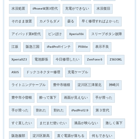
水没処置
iPhoneSE第3世代
充電ができない
水没復旧
そのまま放置
カメラもダメ
曇る
早く修理すればよかった
アイパッド第8世代
ピンぼけ
Xperia10ii
スリープボタン故障
江坂
阪急三国
iPadPro11インチ
P10lite
表示不良
XperiaXZ3
電池膨張
今日修理したい
ZenFone 6
ZS630KL
ASUS
ドックコネクター修理
充電ケーブル
ライトニングケーブル
豊中市穂積
淀川区三津屋北
神崎川
豊中市小曽根
酔って落下
画面が見えない
手が滑った
手が滑った
割れた
割れた
iPadPro12.9
第３世代
すぐ直したい
まだまだ使いたい
液晶が映らない
激しく落下
阪急服部
淀川区新高
直ぐ電源が落ちる
何もできない