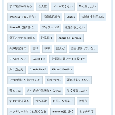
すぐ電源が落ちる
任天堂
ゲームできない
早く直したい
iPhoneSE（第２世代）
兵庫県尼崎市
Sense3
大阪市淀川区加島
iPhoneSE（第2世代）
アイフォンSE
液晶が点かない
落下させた音は鳴る
液晶焼け
Xperia XZ Premium
兵庫県宝塚市
曽根
桜塚
踏んだ
画面は割れていない
でも映らない
Switch lite
充電器に繋いだまま投げた
八つ当たり
Google Pixel6
iPhone13ProMax
いつの間にか割れていた
記憶がない
写真撮影できない
落とした
タッチ操作出来なくなった
早く修理したい
すぐに電源落ち
操作不能
台風でも営業中
伊丹市
バッテリーがすぐに無くなる
iPhoneSE第2世代
タッチ不可