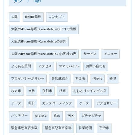
タグ
Tags
大阪
iPhone修理
コンセプト
大阪のiPhone修理･Care Mobileの口コミ情報
大阪のiPhone修理･Care Mobileの評判
大阪のiPhone修理･Care Mobileのお客様の声
サービス
メニュー
よくある質問
アクセス
ケアモバイル
お問い合わせ
プライバシーポリシー
各店舗紹介
料金表
iPhone
修理
枚方市
当日
京都市
堺市
おおとりウイングス店
データ
即日
ガラスコーティング
ケース
アクセサリー
バッテリー
Android
iPad
南区
ガチャガチャ
緊急事態宣言大阪
緊急事態宣言京都
営業時間
宇治市