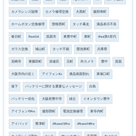
カメラレンズ故障
カメラ修理交換
大黒町
服部寿町
ホームボタン交換修理
曽根西町
タッチ暴走
液晶表示不良
春日町
Pixel5A
箕面市
東豊中町
東町
iPad第5世代
ガラス交換
城山町
タッチ不能
螢池東町
兵庫県
尼崎市
東園田町
浪速区
元町
外カメラ
豊中
箕面
大阪市内の近く
アイフォンXs
液晶画面割れ
東塚口町
落下
バッテリーに関する重要なメッセージ
白島
バッテリー劣化
大阪府豊中市
緑丘
イオンタウン豊中
アイフォン11Pro
服部西町
電池交換修理
東寺内町
アイパッド
豊津町
iPhone13Pro
iPhone14Pro