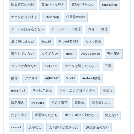
吹田市江の木町
背面パネル浮き
電池が持たない
Sense3Plus
データはそのまま
iPhone6sp
任天堂Switch
ゲームを読み込まない
ゲームスロット修理
カセット修理
逆に挿し込んだ
保証付
iPhoneSE2022
カメラ割れ
落としていない
古くてもOK
SHARP
AQUOS Sense
豊中庄内
タッチが利かない
バキバキ
データは消したくない
三国
服部
アクオス
AQUOS R2
SHV42
Android修理
nova lite3
サービス表示
ライトニングコネクター
水濡れ
阪急庄内
iPad Air3
初めて落下
音割れ
聞き取れない
たまに直る
水濡れしたかも
ホームボタン効かない
使えない
sense2
反応なし
元々調子が悪かった
QR読み込めない