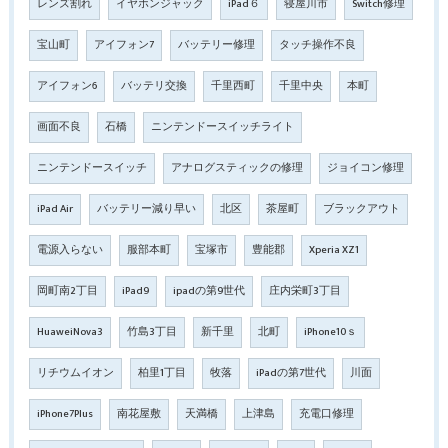
レンズ割れ
イヤホンジャック
iPad６
寝屋川市
Switch修理
宝山町
アイフォン7
バッテリー修理
タッチ操作不良
アイフォン6
バッテリ交換
千里西町
千里中央
本町
画面不良
石橋
ニンテンドースイッチライト
ニンテンドースイッチ
アナログスティックの修理
ジョイコン修理
iPad Air
バッテリー減り早い
北区
茶屋町
ブラックアウト
電源入らない
服部本町
宝塚市
豊能郡
Xperia XZ1
岡町南2丁目
iPad9
ipadの第9世代
庄内栄町3丁目
HuaweiNova3
竹島3丁目
新千里
北町
iPhone10ｓ
リチウムイオン
柏里1丁目
牧落
iPadの第7世代
川面
iPhone7Plus
南花屋敷
天満橋
上津島
充電口修理