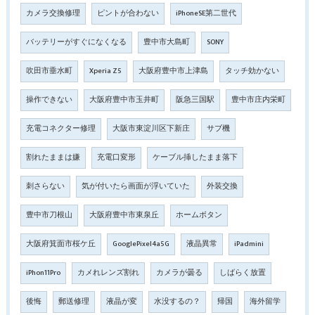
カメラ交換修理
ピントが合わない
iPhoneSE第二世代
バッテリーがすぐになくなる
豊中市大島町
SONY
吹田市垂水町
Xperia Z5
大阪府豊中市上津島
タッチ効かない
操作できない
大阪府豊中市玉井町
阪急三国駅
豊中市庄内栄町
充電コネクター修理
大阪市東淀川区下新庄
サブ機
割れたままは嫌
充電口変形
ケーブル挿したまま落下
刺さらない
気が付いたら画面が浮いていた
外装交換
豊中市刀根山
大阪府豊中市東泉丘
ホームボタン
大阪府箕面市桜ケ丘
GooglePixel4a5G
液晶異常
iPadmini
iPhon11Pro
カメれレンズ割れ
カメラが曇る
しばらく放置
後悔
郵送修理
液晶が変
水没するの？
帰国
海外留学