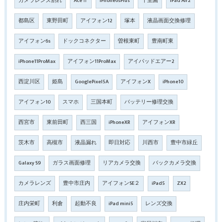
カメラレンズ割れ
AceⅡ
iPhone6sPlus
千里園
iPad Air2
都島区
東野田町
アイフォン12
塚本
液晶画面交換修理
アイフォン6s
ドックコネクター
曽根東町
豊南町東
iPhone11ProMax
アイフォン11ProMax
アイパッドエアー2
西淀川区
姫島
GooglePixel5A
アイフォンX
iPhone10
アイフォン10
スマホ
三国本町
バッテリー修理交換
西宮市
東前田町
西三国
iPhoneXR
アイフォンXR
茨木市
高槻市
液晶漏れ
即日対応
川西市
豊中市緑丘
Galaxy S9
ガラス画面修理
リアカメラ交換
バックカメラ交換
カメラレンズ
豊中市庄内
アイフォンSE２
iPad5
ZX2
庄内栄町
利倉
起動不良
iPad mini5
レンズ交換