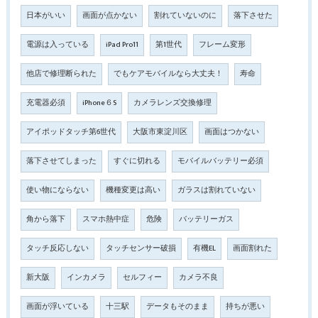
日本がいい
画面が点かない
割れていないのに
落下させた
電源は入っている
iPad Pro11
第1世代
フレーム変形
他店で修理断られた
でもケアモバイルなら大丈夫！
寿命
充電器必須
iPhone６S
カメラレンズ交換修理
アイポッドタッチ第6世代
大阪市東淀川区
画面はつかない
落下させてしまった
すぐに切れる
モバイルバッテリー必須
使い物にならない
機種変更は高い
ガラスは割れていない
角から落下
スマホ熱中症
危険
バッテリーガス
タッチ反応しない
タッチセンサー破損
有機EL
画面割れた
新大阪
インカメラ
セルフィー
カメラ不良
画面が浮いている
十三駅
データもそのまま
持ちが悪い