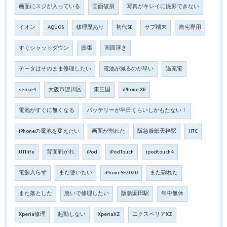
画面にスジが入っている
画面破損
写真がキレイに撮影できない
イオン
AQUOS
修理歴あり
初代SE
サブ端末
自宅専用
すぐシャットダウン
膨張
画面浮き
データはそのまま修理したい
電池が減るのが早い
過充電
sense4
大阪市淀川区
東三国
iPhone XR
電池がすぐに無くなる
バッテリーが半日くらいしかもたない！
iPhoneの電池を変えたい
画面が割れた
阪急服部天神駅
HTC
U11life
背面剥がれ
iPod
iPodTouch
ipodtouch4
電源入らず
まだ使いたい
iPhoneSE2020
また割れた
また落とした
急いで修理したい
阪急園田駅
年中無休
Xperia修理
起動しない
XperiaXZ
エクスペリアXZ