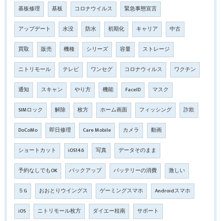
基板修理
基板
コロナウイルス
緊急事態宣言
アップデート
水没
防水
初期化
キャリア
中古
買取
販売
機種
シリーズ
容量
ストレージ
ニトリモール
テレビ
ワンセグ
コロナウィルス
ワクチン
通知
スキャン
やり方
機能
FaceID
マスク
SIMロック
解除
枚方
ホーム画面
フィッシング
詐欺
DoCoMo
即日修理
Care Mobile
カメラ
動画
ショートカット
iOS14.6
写真
データそのまま
予約なしでもOK
バックアップ
バッテリーの消費
激しい
５G
おおとりウイングス
ゲーミングスマホ
Androidスマホ
iOS
ニトリモール枚方
ダイエー桂南
サポート