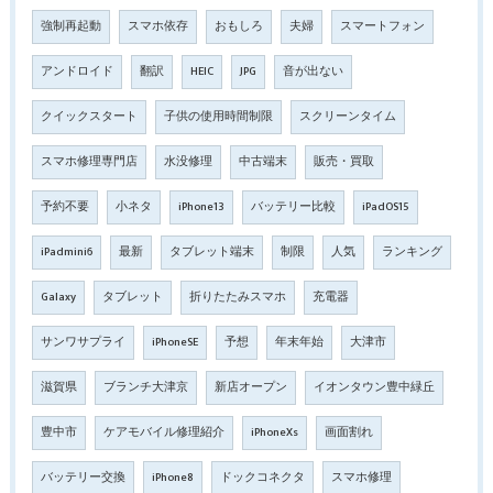
強制再起動
スマホ依存
おもしろ
夫婦
スマートフォン
アンドロイド
翻訳
HEIC
JPG
音が出ない
クイックスタート
子供の使用時間制限
スクリーンタイム
スマホ修理専門店
水没修理
中古端末
販売・買取
予約不要
小ネタ
iPhone13
バッテリー比較
iPadOS15
iPadmini6
最新
タブレット端末
制限
人気
ランキング
Galaxy
タブレット
折りたたみスマホ
充電器
サンワサプライ
iPhoneSE
予想
年末年始
大津市
滋賀県
ブランチ大津京
新店オープン
イオンタウン豊中緑丘
豊中市
ケアモバイル修理紹介
iPhoneXs
画面割れ
バッテリー交換
iPhone8
ドックコネクタ
スマホ修理