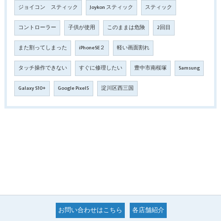
ジョイコン スティック
Joykon スティック
スティック
コントローラー
子供が使用
このままは危険
2回目
また割ってしまった
iPhoneSE２
軽い画面割れ
タッチ操作できない
すぐに修理したい
豊中市南桜塚
Samsung
Galaxy S10+
Google Pixel5
淀川区西三国
お問い合わせはこちら
各店舗紹介