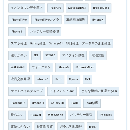
イオンタウン豊中庄内
iPadAir2
Matepad10.4
iPod touch6
iPhone11Pro
iPhone11Proカメラ
液晶画面修理
iPhoneX
iPhone８
バッテリー交換修理
スマホ修理 Galaxy修理 GalaxyA21 即日修理 データそのまま修理
減りが早い
SE2
SE2020
アイフォン修理
電池交換
WALKMAN
ウォークマン
iPhone6
iPhoneXsMax
液晶交換修理
iPhone7
iPad6
Xperia
XZ1
ケアモバイルグループ
アイフォン７Plus
どんな機種の修理でもOK
iPad mini4
iPhone11
Galaxy S8
iPad8
ipad修理
映らない
Huawei
Mate20lite
バッテリー膨張
iPhone6s
電源つかない
長期間放置
ガラス割れ修理
iPad7