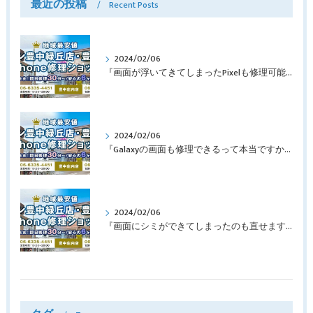
最近の投稿
Recent Posts
2024/02/06
『画面が浮いてきてしまったPixelも修理可能？』淀川区西三国よりバッテリー交換でご来店♪【Google Pixel5】
2024/02/06
『Galaxyの画面も修理できるって本当ですか？』豊中市服部本町より画面修理でご来店♪【Galaxy Note10+】
2024/02/06
『画面にシミができてしまったのも直せますか？』豊中市南桜塚より画面修理でご来店♪【iPhone11Pro】