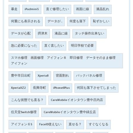
暴走
iPadmini5
直ぐ修理したい
画面に線
液晶乱れ
何重にも表示される
データが…
何度も落下
恥ずかしい
データが心配
摂津木
液晶に線
タッチ操作出来ない
急に必要になった
直ぐ直したい
明日学校で必要
スマホ修理 画面修理 アイフォン８ 即日修理 データそのまま修理
アイフォン
豊中市日出町
Xperia8
背面割れ
バックパネル修理
XperiaXZ2
長興寺町
iPhone6Plus
何回も落下させてしまった
こんな状態でも直る？
CareMobileイオンタウン豊中庄内店
任天堂Switch修理
CareMobileイオンタウン豊中緑丘店
アイフォン６S
FaceID使えない
直せる？
すぐなくなる