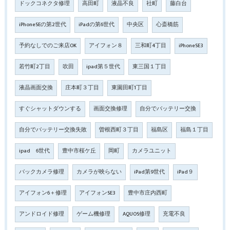
ドックコネクタ修理
高田町
液晶不良
社町
藤白台
iPhoneSEの第2世代
iPadの第6世代
中央区
心斎橋筋
予約なしでのご来店OK
アイフォン８
三和町4丁目
iPhoneSE3
若竹町2丁目
吹田
ipad第５世代
東三国１丁目
液晶画面交換
庄本町３丁目
東園田町1丁目
すぐシャットダウンする
画面交換修理
自分でバッテリー交換
自分でバッテリー交換失敗
曽根西町３丁目
福島区
福島１丁目
ipad 6世代
豊中市桜ケ丘
岡町
カメラユニット
バックカメラ修理
カメラが映らない
iPad第9世代
iPad９
アイフォン6＋修理
アイフォンSE3
豊中市庄内西町
アンドロイド修理
ゲーム機修理
AQUOS修理
充電不良