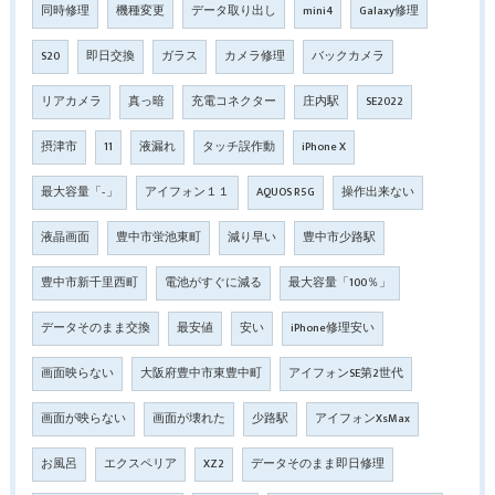
同時修理
機種変更
データ取り出し
mini4
Galaxy修理
S20
即日交換
ガラス
カメラ修理
バックカメラ
リアカメラ
真っ暗
充電コネクター
庄内駅
SE2022
摂津市
11
液漏れ
タッチ誤作動
iPhone X
最大容量「‐」
アイフォン１１
AQUOS R5G
操作出来ない
液晶画面
豊中市蛍池東町
減り早い
豊中市少路駅
豊中市新千里西町
電池がすぐに減る
最大容量「100％」
データそのまま交換
最安値
安い
iPhone修理安い
画面映らない
大阪府豊中市東豊中町
アイフォンSE第2世代
画面が映らない
画面が壊れた
少路駅
アイフォンXsMax
お風呂
エクスペリア
XZ2
データそのまま即日修理