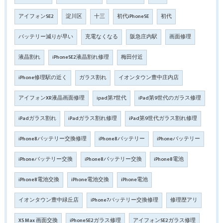
アイフォンSE2
淀川区
十三
初代iPhoneSE
初代
バッテリー減りが早い
充電なくなる
阪急庄内駅
画面修理
液晶割れ
iPhoneSE2液晶割れ修理
梅田付近
iPhone修理駅の近く
ガラス割れ
イオンタウン豊中庄内店
アイフォンXR液晶画面修理
ipad第7世代
iPad第9世代のガラス修理
iPadガラス割れ
iPadガラス割れ修理
iPad第9世代ガラス割れ修理
iPhone8バッテリー交換修理
iPhone8バッテリー
iPhoneバッテリー
iPhoneバッテリー交換
iPhone8バッテリー交換
iPhone8電池
iPhone8電池交換
iPhone電池交換
iPhone電池
イオンタウン豊中緑丘店
iPhone7バッテリー交換修理
修理歴アリ
XS Max 画面交換
iPhoneSE2ガラス修理
アイフォンSE2ガラス修理