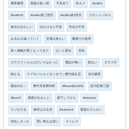
携帯修理
画面が真っ暗
不具合？
外カメ
iPadPro
iPadPro11
iPadPro第三世代
iPadPro第3世代
フロントパネル
表示がおかしい
出かけると不安
外出が不安
みるみる減っていく
充電出来ない
職場での使用
段々接触が悪くなってきた
ないと困る
劣化
ガラスフィルムだけじゃなかった
電話が怖い
危ない
ガラス片
刺さる
ケアモバイルイオンタウン豊中緑丘店
当日修理
最短15分～
豊中市長興寺町
iPhoneSE(2020)
淀川区東三国
iPhoe13
画面がおかしい
落下してから
Nintendo
スジが入る
操作は大丈夫
iPadmini4
電源が入らない
劣化しきった
買い替えは高い
ストレス