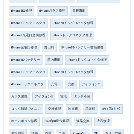
iPhoneSE2修理
iPhoneガラス修理
曾根東町
iPhone8ドッグコネクタ
iPhone8ドッグコネクタ修理
iPhone8充電口交換修理
iPhoneドッグコネクタ修理
iPhone充電口修理
野田町
iPhoneSEバッテリー交換修理
iPhoneSEバッテリー
庄内東町
iPhoneドックコネクタ修理
iPhone8ドックコネクタ
iPhone8ドックコネクタ修理
iPhoneドックコネクタ
充電口
交換
アイフォン11
ガラス修理
アイフォン8
電池
タッチ不良
ロック解除できない
交換修理
吹田市
江坂町
iPad第8世代
ホームボタン修理
iPad第8世代修理
液晶交換
液晶修理
東淀川区
淡路
西区
九条
Xperia5Ⅱ
XR
カメラ故障