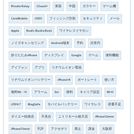
Private Relay
iCloud+
実装
中国
ガラケー
ゲーム機
CareMobile
iOS15
フィッシング詐欺
セキュリティ
メール
Apple
Beats Studio Buds
ワイヤレスイヤホン
ノイズキャンセリング
Android端末
予約
次世代
折りたたみiPhone
ディスプレイ
Google
ゲーム
便利機能
アイフォン
アプリ
リチウムイオン電池
リチウムイオンバッテリー
iPhone14
ポートレート
使い方
無料Wi－Fi
アラーム
Siri
便利
キャリア設定
Wi-Fi
iOS14.7
MagSafe
モバイルバッテリー
ワイヤレス
容量不足
ダイエー桂南店
不具合
ニトリモール枚方店
iPhone12mini
iPhone13mini
不評
アクセサリ
禁止
課金
大阪府