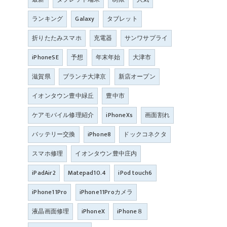
ランキング
Galaxy
タブレット
折りたたみスマホ
充電器
サンワサプライ
iPhoneSE
予想
年末年始
大津市
滋賀県
ブランチ大津京
新店オープン
イオンタウン豊中緑丘
豊中市
ケアモバイル修理紹介
iPhoneXs
画面割れ
バッテリー交換
iPhone8
ドックコネクタ
スマホ修理
イオンタウン豊中庄内
iPadAir2
Matepad10.4
iPod touch6
iPhone11Pro
iPhone11Proカメラ
液晶画面修理
iPhoneX
iPhone８