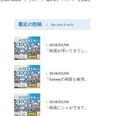
Care Mobile
ブログ
Xperia５ バッテリー交換修理
最近の投稿
Recent Posts
2024/02/06
『画面が浮いてきてしまったPixelも修理可能？』淀川区西三国よりバッテリー交換でご来店♪【Google Pixel5】
2024/02/06
『Galaxyの画面も修理できるって本当ですか？』豊中市服部本町より画面修理でご来店♪【Galaxy Note10+】
2024/02/06
『画面にシミができてしまったのも直せますか？』豊中市南桜塚より画面修理でご来店♪【iPhone11Pro】