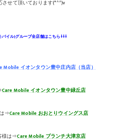
させて頂いております(*^^)v
(ケアモバイル)グループ全店舗はこちら⇩⇩
⇩
e Mobile
イオンタウン豊中庄内店（当店）
⇒
Care Mobile
イオンタウン豊中緑丘店
は⇒
Care Mobile
おおとりウイングス店
客様は⇒
Care Mobile ブランチ大津京店