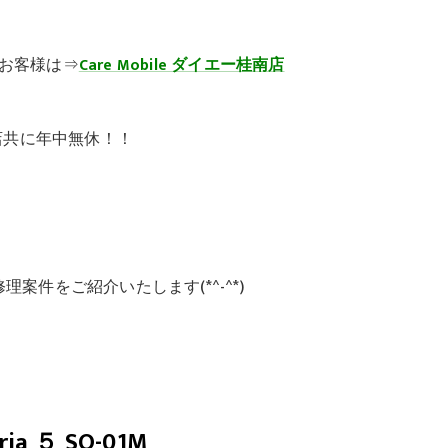
お客様は⇒
Care Mobile
ダイエー桂南店
店共に年中無休！！
案件をご紹介いたします(*^-^*)
ria ５ SO-01M