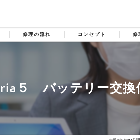
修理の流れ
コンセプト
修
eria５ バッテリー交