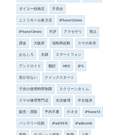
ダイエー桂南店
不具合
ニトリモール枚方店
iPhone12mini
iPhone13mini
不評
アクセサリ
禁止
課金
大阪府
強制再起動
スマホ依存
おもしろ
夫婦
スマートフォン
アンドロイド
翻訳
HEIC
JPG
音が出ない
クイックスタート
子供の使用時間制限
スクリーンタイム
スマホ修理専門店
水没修理
中古端末
販売・買取
予約不要
小ネタ
iPhone13
バッテリー比較
iPadOS15
iPadmini6
最新
タブレット端末
制限
人気