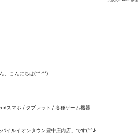
大阪のiPhone修理は
、こんにちは(*^-^*)
d / Androidスマホ / タブレット / 各種ゲーム機器
バイルイオンタウン豊中庄内店」です(^^♪