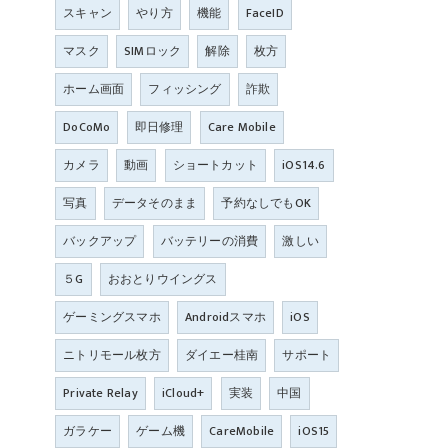
スキャン
やり方
機能
FaceID
マスク
SIMロック
解除
枚方
ホーム画面
フィッシング
詐欺
DoCoMo
即日修理
Care Mobile
カメラ
動画
ショートカット
iOS14.6
写真
データそのまま
予約なしでもOK
バックアップ
バッテリーの消費
激しい
５G
おおとりウイングス
ゲーミングスマホ
Androidスマホ
iOS
ニトリモール枚方
ダイエー桂南
サポート
Private Relay
iCloud+
実装
中国
ガラケー
ゲーム機
CareMobile
iOS15