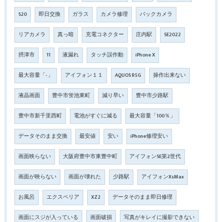
S20
即日交換
ガラス
カメラ修理
バックカメラ
リアカメラ
真っ暗
充電コネクター
庄内駅
SE2022
摂津市
11
液漏れ
タッチ誤作動
iPhone X
最大容量「‐」
アイフォン１１
AQUOS R5G
操作出来ない
液晶画面
豊中市蛍池東町
減り早い
豊中市少路駅
豊中市新千里西町
電池がすぐに減る
最大容量「100％」
データそのまま交換
最安値
安い
iPhone修理安い
画面映らない
大阪府豊中市東豊中町
アイフォンSE第2世代
画面が映らない
画面が壊れた
少路駅
アイフォンXsMax
お風呂
エクスペリア
XZ2
データそのまま即日修理
画面にスジが入っている
画面破損
写真がキレイに撮影できない