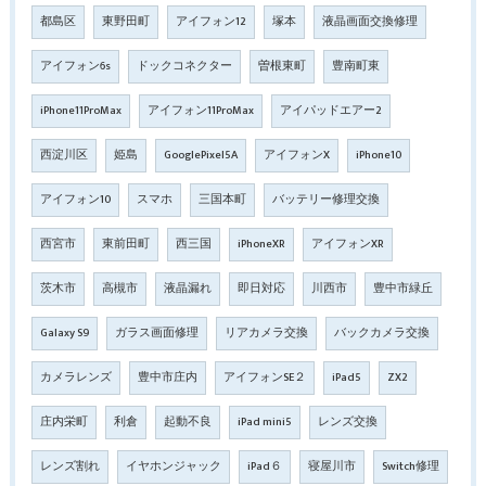
都島区
東野田町
アイフォン12
塚本
液晶画面交換修理
アイフォン6s
ドックコネクター
曽根東町
豊南町東
iPhone11ProMax
アイフォン11ProMax
アイパッドエアー2
西淀川区
姫島
GooglePixel5A
アイフォンX
iPhone10
アイフォン10
スマホ
三国本町
バッテリー修理交換
西宮市
東前田町
西三国
iPhoneXR
アイフォンXR
茨木市
高槻市
液晶漏れ
即日対応
川西市
豊中市緑丘
Galaxy S9
ガラス画面修理
リアカメラ交換
バックカメラ交換
カメラレンズ
豊中市庄内
アイフォンSE２
iPad5
ZX2
庄内栄町
利倉
起動不良
iPad mini5
レンズ交換
レンズ割れ
イヤホンジャック
iPad６
寝屋川市
Switch修理