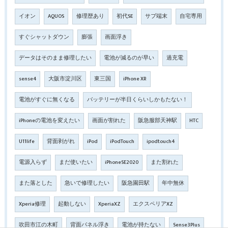
イオン
AQUOS
修理歴あり
初代SE
サブ端末
自宅専用
すぐシャットダウン
膨張
画面浮き
データはそのまま修理したい
電池が減るのが早い
過充電
sense4
大阪市淀川区
東三国
iPhone XR
電池がすぐに無くなる
バッテリーが半日くらいしかもたない！
iPhoneの電池を変えたい
画面が割れた
阪急服部天神駅
HTC
U11life
背面剥がれ
iPod
iPodTouch
ipodtouch4
電源入らず
まだ使いたい
iPhoneSE2020
また割れた
また落とした
急いで修理したい
阪急園田駅
年中無休
Xperia修理
起動しない
XperiaXZ
エクスペリアXZ
吹田市江の木町
背面パネル浮き
電池が持たない
Sense3Plus