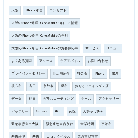
大阪
iPhone修理
コンセプト
大阪のiPhone修理･Care Mobileの口コミ情報
大阪のiPhone修理･Care Mobileの評判
大阪のiPhone修理･Care Mobileのお客様の声
サービス
メニュー
よくある質問
アクセス
ケアモバイル
お問い合わせ
プライバシーポリシー
各店舗紹介
料金表
iPhone
修理
枚方市
当日
京都市
堺市
おおとりウイングス店
データ
即日
ガラスコーティング
ケース
アクセサリー
バッテリー
Android
iPad
南区
ガチャガチャ
緊急事態宣言大阪
緊急事態宣言京都
営業時間
宇治市
基板修理
基板
コロナウイルス
緊急事態宣言