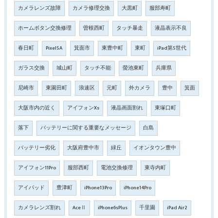
カメラレンズ故障
カメラ修理交換
大黒町
服部寿町
ホームボタン交換修理
曽根西町
タッチ暴走
液晶表示不良
春日町
Pixel5A
箕面市
東豊中町
東町
iPad第5世代
ガラス交換
城山町
タッチ不能
螢池東町
兵庫県
尼崎市
東園田町
浪速区
元町
外カメラ
豊中
箕面
大阪市内の近く
アイフォンXs
液晶画面割れ
東塚口町
落下
バッテリーに関する重要なメッセージ
白島
バッテリー劣化
大阪府豊中市
緑丘
イオンタウン豊中
アイフォン11Pro
服部西町
電池交換修理
東寺内町
アイパッド
豊津町
iPhone13Pro
iPhone14Pro
カメラレンズ割れ
AceⅡ
iPhone6sPlus
千里園
iPad Air2