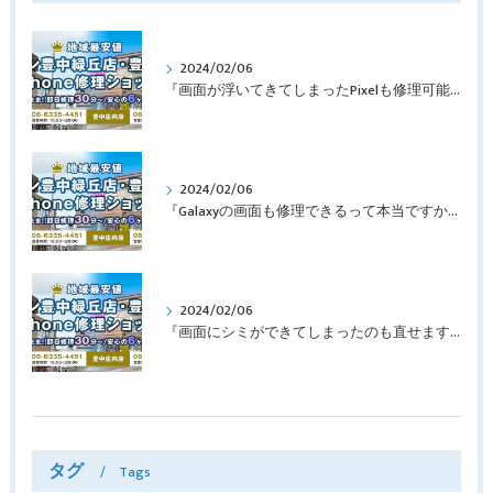
2024/02/06
『画面が浮いてきてしまったPixelも修理可能？』淀川区西三国よりバッテリー交換でご来店♪【Google Pixel5】
2024/02/06
『Galaxyの画面も修理できるって本当ですか？』豊中市服部本町より画面修理でご来店♪【Galaxy Note10+】
2024/02/06
『画面にシミができてしまったのも直せますか？』豊中市南桜塚より画面修理でご来店♪【iPhone11Pro】
タグ
Tags