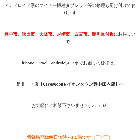
アンドロイド系のマイナー機種タブレット等の修理も受け付けてお
ります
豊中市、吹田市、大阪市、尼崎市、西宮市、淀川区付近
にお住まい
で、
iPhone・iPad・Androidスマホでお困りの皆様は、
是非、当店
【CareMobile イオンタウン豊中庄内店】
へ
お気軽にご相談下さいませヾ(｡>﹏<｡)ﾉﾞ
営業時間は毎日10時～2１時です（￣︶￣）