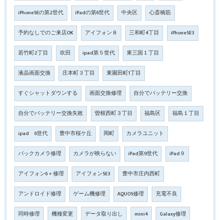
iPhoneSEの第2世代
iPadの第6世代
中央区
心斎橋筋
予約なしでのご来店OK
アイフォン８
三和町4丁目
iPhoneSE3
若竹町2丁目
吹田
ipad第５世代
東三国１丁目
液晶画面交換
庄本町３丁目
東園田町1丁目
すぐシャットダウンする
画面交換修理
自分でバッテリー交換
自分でバッテリー交換失敗
曽根西町３丁目
福島区
福島１丁目
ipad 6世代
豊中市桜ケ丘
岡町
カメラユニット
バックカメラ修理
カメラが映らない
iPad第9世代
iPad９
アイフォン6＋修理
アイフォンSE3
豊中市庄内西町
アンドロイド修理
ゲーム機修理
AQUOS修理
充電不良
同時修理
機種変更
データ取り出し
mini4
Galaxy修理