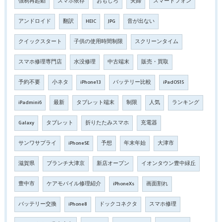
強制再起動
スマホ依存
おもしろ
夫婦
スマートフォン
アンドロイド
翻訳
HEIC
JPG
音が出ない
クイックスタート
子供の使用時間制限
スクリーンタイム
スマホ修理専門店
水没修理
中古端末
販売・買取
予約不要
小ネタ
iPhone13
バッテリー比較
iPadOS15
iPadmini6
最新
タブレット端末
制限
人気
ランキング
Galaxy
タブレット
折りたたみスマホ
充電器
サンワサプライ
iPhoneSE
予想
年末年始
大津市
滋賀県
ブランチ大津京
新店オープン
イオンタウン豊中緑丘
豊中市
ケアモバイル修理紹介
iPhoneXs
画面割れ
バッテリー交換
iPhone8
ドックコネクタ
スマホ修理