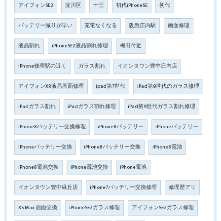
アイフォンSE2
淀川区
十三
初代iPhoneSE
初代
バッテリー減りが早い
充電なくなる
阪急庄内駅
画面修理
液晶割れ
iPhoneSE2液晶割れ修理
梅田付近
iPhone修理駅の近く
ガラス割れ
イオンタウン豊中庄内店
アイフォンXR液晶画面修理
ipad第7世代
iPad第9世代のガラス修理
iPadガラス割れ
iPadガラス割れ修理
iPad第9世代ガラス割れ修理
iPhone8バッテリー交換修理
iPhone8バッテリー
iPhoneバッテリー
iPhoneバッテリー交換
iPhone8バッテリー交換
iPhone8電池
iPhone8電池交換
iPhone電池交換
iPhone電池
イオンタウン豊中緑丘店
iPhone7バッテリー交換修理
修理歴アリ
XS Max 画面交換
iPhoneSE2ガラス修理
アイフォンSE2ガラス修理