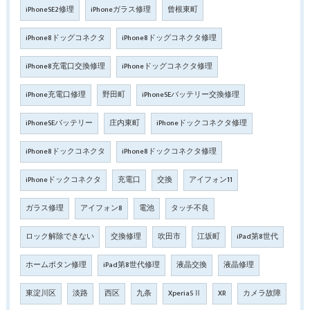
iPhoneSE2修理
iPhoneガラス修理
曾根東町
iPhone8ドッグコネクタ
iPhone8ドッグコネクタ修理
iPhone8充電口交換修理
iPhoneドッグコネクタ修理
iPhone充電口修理
野田町
iPhoneSEバッテリー交換修理
iPhoneSEバッテリー
庄内東町
iPhoneドックコネクタ修理
iPhone8ドックコネクタ
iPhone8ドックコネクタ修理
iPhoneドックコネクタ
充電口
交換
アイフォン11
ガラス修理
アイフォン8
電池
タッチ不良
ロック解除できない
交換修理
吹田市
江坂町
iPad第8世代
ホームボタン修理
iPad第8世代修理
液晶交換
液晶修理
東淀川区
淡路
西区
九条
Xperia5Ⅱ
XR
カメラ故障