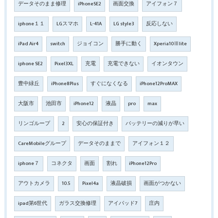
データそのまま修理
iPhoneSE2
画面交換
アイフォン７
iphone１１
LGスマホ
L-41A
LG style3
反応しない
iPad Air4
switch
ジョイコン
勝手に動く
Xperia10Ⅲlite
iphone SE2
Pixel3XL
充電
充電できない
イオンタウン
豊中緑丘
iPhone8Plus
すぐになくなる
iPhone12ProMAX
大阪市
池田市
iPhone12
液晶
pro
max
リンゴループ
2
安心の保証付き
バッテリーの減りが早い
CareMobileグループ
データそのままで
アイフォン１２
iphone７
コネクタ
画面
割れ
iPhone12Pro
アウトカメラ
10.5
Pixel4a
液晶破損
画面がつかない
ipad第6世代
ガラス交換修理
アイパッド7
庄内