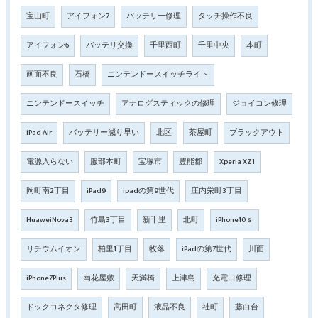
宝山町
アイフォン7
バッテリー修理
タッチ操作不良
アイフォン6
バッテリ交換
千里西町
千里中央
本町
画面不良
石橋
ニンテンドースイッチライト
ニンテンドースイッチ
アナログスティックの修理
ジョイコン修理
iPad Air
バッテリー減り早い
北区
茶屋町
ブラックアウト
電源入らない
服部本町
宝塚市
豊能郡
Xperia XZ1
岡町南2丁目
iPad9
ipadの第9世代
庄内栄町3丁目
HuaweiNova3
竹島3丁目
新千里
北町
iPhone10ｓ
リチウムイオン
柏里1丁目
牧落
iPadの第7世代
川面
iPhone7Plus
南花屋敷
天満橋
上津島
充電口修理
ドックコネクタ修理
高田町
液晶不良
社町
藤白台