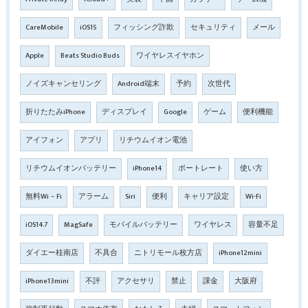
CareMobile
iOS15
フィッシング詐欺
セキュリティ
メール
Apple
Beats Studio Buds
ワイヤレスイヤホン
ノイズキャンセリング
Android端末
予約
次世代
折りたたみiPhone
ディスプレイ
Google
ゲーム
便利機能
アイフォン
アプリ
リチウムイオン電池
リチウムイオンバッテリー
iPhone14
ポートレート
使い方
無料Wi－Fi
アラーム
Siri
便利
キャリア設定
Wi-Fi
iOS14.7
MagSafe
モバイルバッテリー
ワイヤレス
容量不足
ダイエー桂南店
不具合
ニトリモール枚方店
iPhone12mini
iPhone13mini
不評
アクセサリ
禁止
課金
大阪府