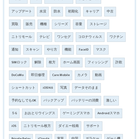
アップデート
水没
防水
初期化
キャリア
中古
買取
販売
機種
シリーズ
容量
ストレージ
ニトリモール
テレビ
ワンセグ
コロナウィルス
ワクチン
通知
スキャン
やり方
機能
FaceID
マスク
SIMロック
解除
枚方
ホーム画面
フィッシング
詐欺
DoCoMo
即日修理
Care Mobile
カメラ
動画
ショートカット
iOS14.6
写真
データそのまま
予約なしでもOK
バックアップ
バッテリーの消費
激しい
５G
おおとりウイングス
ゲーミングスマホ
Androidスマホ
iOS
ニトリモール枚方
ダイエー桂南
サポート
Private Relay
iCloud+
実装
中国
ガラケー
ゲーム機