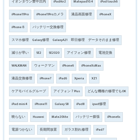
イオンタウン豊中庄内
iPadAir2
Matepad10.4
iPod touch6
iPhone11Pro
iPhone11Proカメラ
液晶画面修理
iPhoneX
iPhone８
バッテリー交換修理
スマホ修理 Galaxy修理 GalaxyA21 即日修理 データそのまま修理
減りが早い
SE2
SE2020
アイフォン修理
電池交換
WALKMAN
ウォークマン
iPhone6
iPhoneXsMax
液晶交換修理
iPhone7
iPad6
Xperia
XZ1
ケアモバイルグループ
アイフォン７Plus
どんな機種の修理でもOK
iPad mini4
iPhone11
Galaxy S8
iPad8
ipad修理
映らない
Huawei
Mate20lite
バッテリー膨張
iPhone6s
電源つかない
長期間放置
ガラス割れ修理
iPad7