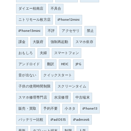
ダイエー桂南店
不具合
ニトリモール枚方店
iPhone12mini
iPhone13mini
不評
アクセサリ
禁止
課金
大阪府
強制再起動
スマホ依存
おもしろ
夫婦
スマートフォン
アンドロイド
翻訳
HEIC
JPG
音が出ない
クイックスタート
子供の使用時間制限
スクリーンタイム
スマホ修理専門店
水没修理
中古端末
販売・買取
予約不要
小ネタ
iPhone13
バッテリー比較
iPadOS15
iPadmini6
最新
タブレット端末
制限
人気