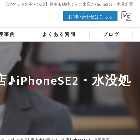
【ポケットの中で水没】豊中市穂積よりご来店♪iPhoneSE2・水没処置
お問い合わせはこちら
理事例
よくある質問
ブログ
PhoneSE2・水没処