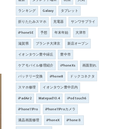
ランキング
Galaxy
タブレット
折りたたみスマホ
充電器
サンワサプライ
iPhoneSE
予想
年末年始
大津市
滋賀県
ブランチ大津京
新店オープン
イオンタウン豊中緑丘
豊中市
ケアモバイル修理紹介
iPhoneXs
画面割れ
バッテリー交換
iPhone8
ドックコネクタ
スマホ修理
イオンタウン豊中庄内
iPadAir2
Matepad10.4
iPod touch6
iPhone11Pro
iPhone11Proカメラ
液晶画面修理
iPhoneX
iPhone８