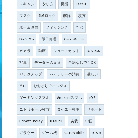
スキャン
やり方
機能
FaceID
マスク
SIMロック
解除
枚方
ホーム画面
フィッシング
詐欺
DoCoMo
即日修理
Care Mobile
カメラ
動画
ショートカット
iOS14.6
写真
データそのまま
予約なしでもOK
バックアップ
バッテリーの消費
激しい
５G
おおとりウイングス
ゲーミングスマホ
Androidスマホ
iOS
ニトリモール枚方
ダイエー桂南
サポート
Private Relay
iCloud+
実装
中国
ガラケー
ゲーム機
CareMobile
iOS15