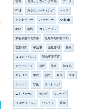
堺市
おおとりウイングス店
データ
即日
ガラスコーティング
ケース
アクセサリー
バッテリー
Android
ウ
。
iPad
南区
ガチャガチャ
緊急事態宣言大阪
緊急事態宣言京都
営業時間
宇治市
基板修理
基板
コロナウイルス
緊急事態宣言
アップデート
水没
防水
初期化
キャリア
中古
買取
販売
機種
シリーズ
容量
ストレージ
ニトリモール
テレビ
ワンセグ
コロナウィルス
ワクチン
通知