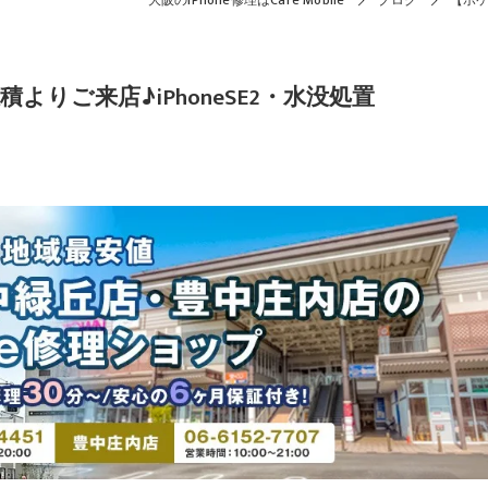
大阪のiPhone修理はCare Mobile
ブログ
【ポケ
りご来店♪iPhoneSE2・水没処置