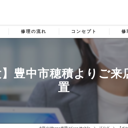
修理の流れ
コンセプト
修
豊中市穂積よりご来店♪i
置