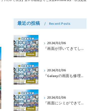
ットの中で水没】豊中市穂積よりご来店♪iPhoneSE2・水没処置
最近の投稿
Recent Posts
2024/02/06
『画面が浮いてきてしまったPixelも修理可能？』淀川区西三国よりバッテリー交換でご来店♪【Google Pixel5】
2024/02/06
『Galaxyの画面も修理できるって本当ですか？』豊中市服部本町より画面修理でご来店♪【Galaxy Note10+】
2024/02/06
『画面にシミができてしまったのも直せますか？』豊中市南桜塚より画面修理でご来店♪【iPhone11Pro】