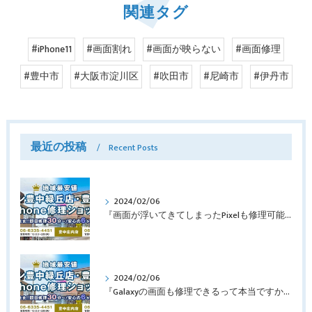
関連タグ
#iPhone11
#画面割れ
#画面が映らない
#画面修理
#豊中市
#大阪市淀川区
#吹田市
#尼崎市
#伊丹市
最近の投稿
Recent Posts
2024/02/06
『画面が浮いてきてしまったPixelも修理可能？』淀川区西三国よりバッテリー交換でご来店♪【Google Pixel5】
2024/02/06
『Galaxyの画面も修理できるって本当ですか？』豊中市服部本町より画面修理でご来店♪【Galaxy Note10+】