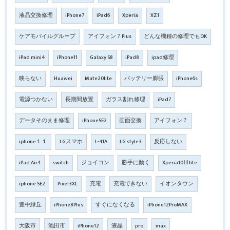
液晶交換修理
iPhone7
iPad6
Xperia
XZ1
ケアモバイルグループ
アイフォン７Plus
どんな機種の修理でもOK
iPad mini4
iPhone11
Galaxy S8
iPad8
ipad修理
映らない
Huawei
Mate20lite
バッテリー膨張
iPhone6s
電源つかない
長期間放置
ガラス割れ修理
iPad7
データそのまま修理
iPhoneSE2
画面交換
アイフォン７
iphone１１
LGスマホ
L-41A
LG style3
反応しない
iPad Air4
switch
ジョイコン
勝手に動く
Xperia10Ⅲlite
iphone SE2
Pixel3XL
充電
充電できない
イオンタウン
豊中緑丘
iPhone8Plus
すぐになくなる
iPhone12ProMAX
大阪市
池田市
iPhone12
液晶
pro
max