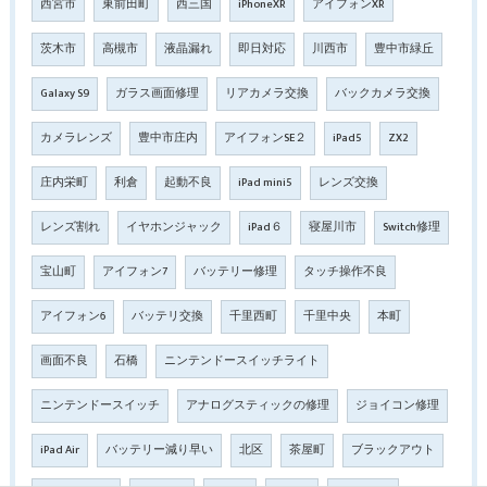
西宮市
東前田町
西三国
iPhoneXR
アイフォンXR
茨木市
高槻市
液晶漏れ
即日対応
川西市
豊中市緑丘
Galaxy S9
ガラス画面修理
リアカメラ交換
バックカメラ交換
カメラレンズ
豊中市庄内
アイフォンSE２
iPad5
ZX2
庄内栄町
利倉
起動不良
iPad mini5
レンズ交換
レンズ割れ
イヤホンジャック
iPad６
寝屋川市
Switch修理
宝山町
アイフォン7
バッテリー修理
タッチ操作不良
アイフォン6
バッテリ交換
千里西町
千里中央
本町
画面不良
石橋
ニンテンドースイッチライト
ニンテンドースイッチ
アナログスティックの修理
ジョイコン修理
iPad Air
バッテリー減り早い
北区
茶屋町
ブラックアウト