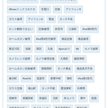
iPhoneドックコネクタ
充電口
交換
アイフォン11
ガラス修理
アイフォン8
電池
タッチ不良
ロック解除できない
交換修理
吹田市
江坂町
iPad第8世代
ホームボタン修理
iPad第8世代修理
液晶交換
液晶修理
東淀川区
淡路
西区
九条
Xperia5Ⅱ
XR
カメラ故障
カメラレンズ故障
カメラ修理交換
大黒町
服部寿町
ホームボタン交換修理
曽根西町
タッチ暴走
液晶表示不良
春日町
Pixel5A
箕面市
東豊中町
東町
iPad第5世代
ガラス交換
城山町
タッチ不能
螢池東町
兵庫県
尼崎市
東園田町
浪速区
元町
外カメラ
豊中
箕面