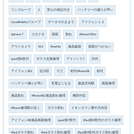
リンゴループ
2
安心の保証付き
バッテリーの減りが早い
CareMobileグループ
データそのままで
アイフォン１２
iphone７
コネクタ
画面
割れ
iPhone12Pro
アウトカメラ
10.5
Pixel4a
液晶破損
画面がつかない
ipad第6世代
ガラス交換修理
アイパッド7
庄内
アイフォンSE2
淀川区
十三
初代iPhoneSE
初代
バッテリー減りが早い
充電なくなる
阪急庄内駅
画面修理
液晶割れ
iPhoneSE2液晶割れ修理
梅田付近
iPhone修理駅の近く
ガラス割れ
イオンタウン豊中庄内店
アイフォンXR液晶画面修理
ipad第7世代
iPad第9世代のガラス修理
iPadガラス割れ
iPadガラス割れ修理
iPad第9世代ガラス割れ修理