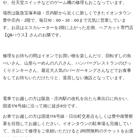
や、任天堂スイッチなどのゲーム機の修理もおこなっています。
場所は阪急宝塚本線・庄内駅から近くに新しくできたイオンタウン
豊中庄内・2階で、毎日10：00～20：00まで元気に営業していま
す。お店はエスカレーターを2階に上がった左側、ヘアカット専門店
【QBハウス】さんのお隣です。
修理をお待ちの間はイオンでお買い物を楽しんだり、回転ずしの魚
べいさん、山形らーめんの八八さん、ハンバーグレストランのびっ
くりドンキーさん、最近大人気のバーガーキングさんなどでお食事
をしてお待ちいただけたりと、退屈しない施設となっています。
電車でお越しの方は阪急・庄内駅の改札を出たら東出口に向かい、
国道176号線に沿って南に徒歩9分です。
お車でお越しの方は国道176号線・日出町交差点もしくは豊中南警察
署を目指してお越しください。イオンタウンの駐車場も完備してい
て、当店にて修理をご依頼いただけると2時間無料のチケットをお渡