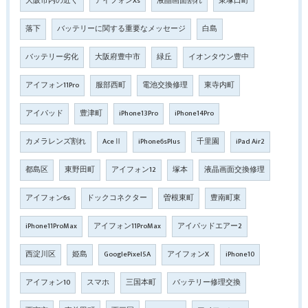
大阪市内の近く
アイフォンXs
液晶画面割れ
東塚口町
落下
バッテリーに関する重要なメッセージ
白島
バッテリー劣化
大阪府豊中市
緑丘
イオンタウン豊中
アイフォン11Pro
服部西町
電池交換修理
東寺内町
アイパッド
豊津町
iPhone13Pro
iPhone14Pro
カメラレンズ割れ
AceⅡ
iPhone6sPlus
千里園
iPad Air2
都島区
東野田町
アイフォン12
塚本
液晶画面交換修理
アイフォン6s
ドックコネクター
曽根東町
豊南町東
iPhone11ProMax
アイフォン11ProMax
アイパッドエアー2
西淀川区
姫島
GooglePixel5A
アイフォンX
iPhone10
アイフォン10
スマホ
三国本町
バッテリー修理交換