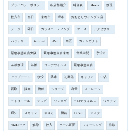
プライバシーポリシー
各店舗紹介
料金表
iPhone
修理
枚方市
当日
京都市
堺市
おおとりウイングス店
データ
即日
ガラスコーティング
ケース
アクセサリー
バッテリー
Android
iPad
南区
ガチャガチャ
緊急事態宣言大阪
緊急事態宣言京都
営業時間
宇治市
基板修理
基板
コロナウイルス
緊急事態宣言
アップデート
水没
防水
初期化
キャリア
中古
買取
販売
機種
シリーズ
容量
ストレージ
ニトリモール
テレビ
ワンセグ
コロナウィルス
ワクチン
通知
スキャン
やり方
機能
FaceID
マスク
SIMロック
解除
枚方
ホーム画面
フィッシング
詐欺