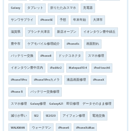
Galaxy
タブレット
折りたたみスマホ
充電器
サンワサプライ
iPhoneSE
予想
年末年始
大津市
滋賀県
ブランチ大津京
新店オープン
イオンタウン豊中緑丘
豊中市
ケアモバイル修理紹介
iPhoneXs
画面割れ
バッテリー交換
iPhone8
ドックコネクタ
スマホ修理
イオンタウン豊中庄内
iPadAir2
Matepad10.4
iPod touch6
iPhone11Pro
iPhone11Proカメラ
液晶画面修理
iPhoneX
iPhone８
バッテリー交換修理
スマホ修理 Galaxy修理 GalaxyA21 即日修理 データそのまま修理
減りが早い
SE2
SE2020
アイフォン修理
電池交換
WALKMAN
ウォークマン
iPhone6
iPhoneXsMax