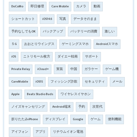
DoCoMo
即日修理
Care Mobile
カメラ
動画
ショートカット
iOS14.6
写真
データそのまま
予約なしでもOK
バックアップ
バッテリーの消費
激しい
５G
おおとりウイングス
ゲーミングスマホ
Androidスマホ
iOS
ニトリモール枚方
ダイエー桂南
サポート
Private Relay
iCloud+
実装
中国
ガラケー
ゲーム機
CareMobile
iOS15
フィッシング詐欺
セキュリティ
メール
Apple
Beats Studio Buds
ワイヤレスイヤホン
ノイズキャンセリング
Android端末
予約
次世代
折りたたみiPhone
ディスプレイ
Google
ゲーム
便利機能
アイフォン
アプリ
リチウムイオン電池