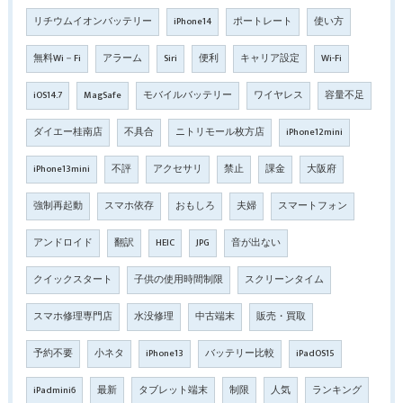
リチウムイオンバッテリー
iPhone14
ポートレート
使い方
無料Wi－Fi
アラーム
Siri
便利
キャリア設定
Wi-Fi
iOS14.7
MagSafe
モバイルバッテリー
ワイヤレス
容量不足
ダイエー桂南店
不具合
ニトリモール枚方店
iPhone12mini
iPhone13mini
不評
アクセサリ
禁止
課金
大阪府
強制再起動
スマホ依存
おもしろ
夫婦
スマートフォン
アンドロイド
翻訳
HEIC
JPG
音が出ない
クイックスタート
子供の使用時間制限
スクリーンタイム
スマホ修理専門店
水没修理
中古端末
販売・買取
予約不要
小ネタ
iPhone13
バッテリー比較
iPadOS15
iPadmini6
最新
タブレット端末
制限
人気
ランキング